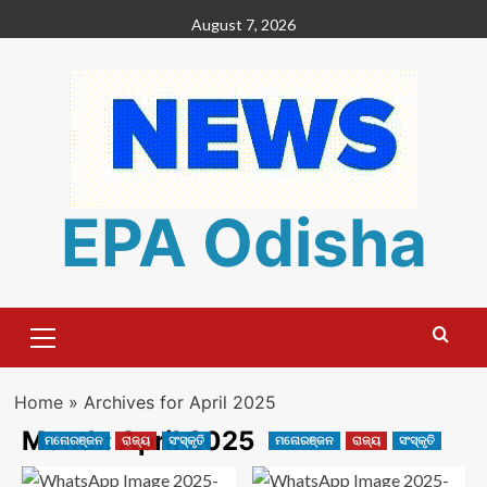
Skip
August 7, 2026
to
content
EPA Odisha
Primary
Menu
Home
»
Archives for April 2025
Month:
April 2025
ମନୋରଞ୍ଜନ
ରାଜ୍ୟ
ସଂସ୍କୃତି
ମନୋରଞ୍ଜନ
ରାଜ୍ୟ
ସଂସ୍କୃତି