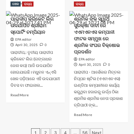
Read
Read More
ଡିଏଭି
ଖେଳ
ରାଜ୍ୟ
ରାଜ୍ୟ
more
ଇଫକୋରେ
about
ପାଳନ
ପାରାଦୀପ କ୍ରିକେଟ ଲିଗ
ଶ୍ରମିକ ଙ୍କ ସ୍ୱାର୍ଥ
ମୁଖ୍ୟମନ୍ତ୍ରୀ
ଉଦଯାପିତ ଶ୍ରୀରାମ
ସୁରକ୍ଷା ଦାବୀ ରେ
ଶ୍ରୀ
ମୋହନ
ସ୍ପୋର୍ଟିଂ ଚମ୍ପିୟାନ
ଏଏମଏନଏସ କମ୍ପାନୀ
ଚରଣ
ଫାଟକ ସମ୍ମୁଖ ରେ
EPA editor
ମାଝୀ
ଶ୍ରମିକ ସଂଘର ବିକ୍ଷୋଭ
April 30, 2025
0
ଶ୍ରୀ
ପ୍ରଦର୍ଶନ
ପାରାଦୀପ,: ତୃତୀୟ ପାରାଦୀପ
ଗୀତଗୋବିନ୍ଦର
କ୍ରିକେଟ ଲିଗ (ଗଙ୍ଗାଧର
ପ୍ରଣେତା
EPA editor
April 30, 2025
0
ଜେନା କପ) ଆଜି ଉଦଯାପିତ
ଶ୍ରୀ
ଜୟଦେବଙ୍କ
ହୋଇଯାଇଛି। ମଧୁବନ ଏନ୍ଏସି
ପାରାଦୀପ - ଆର୍ସେଲର ମିତ୍ତଲ
ପ୍ରତିମୂର୍ତ୍ତିରେ
ଖେଳ ପଡ଼ିଆରେ ଏହି ଉଦଯାପନୀ
ନିପ୍ପନ ଷ୍ଟିଲ (ଏଏମଏନଏସ)
ମାଲ୍ୟାର୍ପଣ
ଦିବସ ବା ଫାଇନାଲ...
ଇଣ୍ଡିଆ କମ୍ପାନୀରେ କାର୍ଯ୍ୟ
କରୁଥିବା ହଜାରରୁ ଉର୍ଦ୍ଧ ଠିକା
Read
Read More
ଶ୍ରମିକ ଶ୍ରମିକ ନେତା ପ୍ରକାଶ
more
ତ୍ରିପାଠୀ ଙ୍କ...
about
ପାରାଦୀପ
Read
Read More
କ୍ରିକେଟ
more
ଲିଗ
about
ଉଦଯାପିତ
Posts
ଶ୍ରମିକ
1
2
3
4
…
56
Next
ଶ୍ରୀରାମ