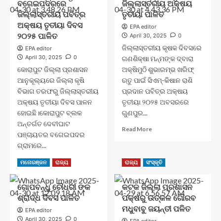
ବଗେଇପଦରରେ
ଜିଲ୍ଲାସ୍ତରୀୟ ଅକ୍ଷୟ
ଜିଲ୍ଲାସ୍ତରୀୟ ପବିତ୍ର
ତୃତୀୟା ପାଳିତ
ଅକ୍ଷୟ ତୃତୀୟା ଦିବସ
EPA editor
୨୦୨୫ ପାଳିତ
April 30, 2025
0
ଜିଲ୍ଲାସ୍ତରୀୟ କୃଷକ ଦିବସରେ
EPA editor
April 30, 2025
0
ଗଣଶିକ୍ଷା ମନ୍ମଙ୍କ ଦ୍ବାରା
କୋରାପୁଟ ଜିଲ୍ଲା ପ୍ରଶାସନ
ଅକ୍ଷିମୁଠି ଶୁଭାରମ୍ଭ ଖରିଫ୍
ଆନୁକୂଲ୍ୟରେ ଜିଲ୍ଲା କୃଷି
ଋତୁ ପାଇଁ ସିଏମ୍-କିଷାନ ରାଶି
ବିଭାଗ ତରଫରୁ ଜିଲ୍ଲାସ୍ତରୀୟ
ପ୍ରଦାନ ପବିତ୍ର ଅକ୍ଷୟ
ଅକ୍ଷୟ ତୃତୀୟା ଦିବସ ପାଳନ
ତୃତୀୟା ୨୦୨୫ ଅବସରରେ
ହୋଇଛି।କୋରାପୁଟ ବ୍ଲକ
ଗୁଣପୁର...
ଅନ୍ତର୍ଗତ ଦେବୀଘାଟ
Read
Read More
ପଞ୍ଚାୟତର ବଗେଇପଦର
more
ଗ୍ରାମରେ...
about
ଜିଲ୍ଲାସ୍ତରୀୟ
Read
Read More
ମନୋରଞ୍ଜନ
ରାଜ୍ୟ
ରାଜ୍ୟ
ସଂସ୍କୃତି
ଅକ୍ଷୟ
more
ତୃତୀୟା
about
ପାଳିତ
ଗୋପବନ୍ଧୁ ଚୌଧରୀ ଙ୍କ
କଟକ ଜିଲ୍ଲା ପ୍ରଶାସନ
ବଗେଇପଦରରେ
ଶ୍ରାଦ୍ଧ ଦିବସ ପାଳିତ
ପକ୍ଷରୁ ଉତ୍କଳ ଗୌରବ
ଜିଲ୍ଲାସ୍ତରୀୟ
ପବିତ୍ର
ମଧୁବାବୁ ଜୟନ୍ତୀ ପଳିତ
EPA editor
ଅକ୍ଷୟ
April 30, 2025
0