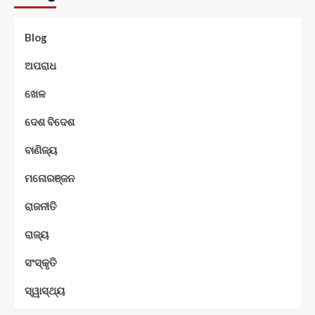
Blog
ଅପରାଧ
ଖେଳ
ଦେଶ ବିଦେଶ
ବାଣିଜ୍ୟ
ମନୋରଞ୍ଜନ
ରାଜନୀତି
ରାଜ୍ୟ
ସଂସ୍କୃତି
ସ୍ୱାସ୍ଥ୍ୟ