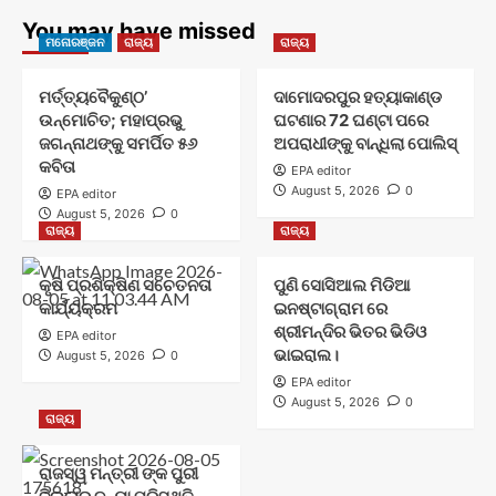
You may have missed
ମନୋରଞ୍ଜନ
ରାଜ୍ୟ
ରାଜ୍ୟ
ମର୍ତ୍ତ୍ୟବୈକୁଣ୍ଠ’
ଦାମୋଦରପୁର ହତ୍ୟାକାଣ୍ଡ
ଉନ୍ମୋଚିତ; ମହାପ୍ରଭୁ
ଘଟଣାର 72 ଘଣ୍ଟା ପରେ
ଜଗନ୍ନାଥଙ୍କୁ ସମର୍ପିତ ୫୬
ଅପରାଧୀଙ୍କୁ ବାନ୍ଧିଲା ପୋଲିସ୍
କବିତା
EPA editor
August 5, 2026
0
EPA editor
August 5, 2026
0
ରାଜ୍ୟ
ରାଜ୍ୟ
କୃଷି ପ୍ରଶିକ୍ଷିଣ ସଚେତନତା
ପୁଣି ସୋସିଆଲ ମିଡିଆ
କାର୍ଯ୍ୟକ୍ରମ
ଇନଷ୍ଟାଗ୍ରାମ ରେ
ଶ୍ରୀମନ୍ଦିର ଭିତର ଭିଡିଓ
EPA editor
ଭାଇରାଲ।
August 5, 2026
0
EPA editor
August 5, 2026
0
ରାଜ୍ୟ
ରାଜସ୍ୱ ମନ୍ତ୍ରୀ ଙ୍କ ପୁରୀ