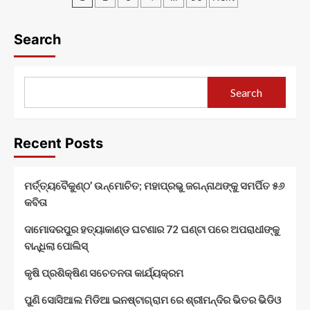
ଙ୍କ
ସ୍ପୋର୍ଟିଂ
pagination
ସ୍ୱାର୍ଥ
ଚମ୍ପିୟାନ
ସୁରକ୍ଷା
Search
ଦାବୀ
ରେ
ଏଏମଏନଏସ
କମ୍ପାନୀ
Search
ଫାଟକ
ସମ୍ମୁଖ
ରେ
ଶ୍ରମିକ
Recent Posts
ସଂଘର
ବିକ୍ଷୋଭ
ପ୍ରଦର୍ଶନ
ମର୍ତ୍ତ୍ୟବୈକୁଣ୍ଠ’ ଉନ୍ମୋଚିତ; ମହାପ୍ରଭୁ ଜଗନ୍ନାଥଙ୍କୁ ସମର୍ପିତ ୫୬
କବିତା
ଦାମୋଦରପୁର ହତ୍ୟାକାଣ୍ଡ ଘଟଣାର 72 ଘଣ୍ଟା ପରେ ଅପରାଧୀଙ୍କୁ
ବାନ୍ଧିଲା ପୋଲିସ୍
କୃଷି ପ୍ରଶିକ୍ଷିଣ ସଚେତନତା କାର୍ଯ୍ୟକ୍ରମ
ପୁଣି ସୋସିଆଲ ମିଡିଆ ଇନଷ୍ଟାଗ୍ରାମ ରେ ଶ୍ରୀମନ୍ଦିର ଭିତର ଭିଡିଓ