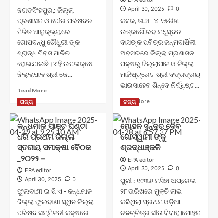
EPA editor
ତୃତୀୟା
April 30, 2025
0
ଜଗତସିଂହପୁର,: ଜିଲ୍ଲା
ଦିବସ
ପ୍ରଶାସନ ଓ ପୌର ପରିଷଦର
କଟକ, ତା.୨୮-୪-୨୫ରିଖ
୨୦୨୫
ମିଳିତ ଆନୁକୂଲ୍ୟରେ
ଉତ୍କଗୌରବ ମଧୁସୂଦନ
ପାଳିତ
ଗୋପବନ୍ଧୁ ଚୌଧୁରୀ ଙ୍କ
ଦାସଙ୍କ ପବିତ୍ର ଜନ୍ମବାର୍ଷିକୀ
ଶ୍ରାଦ୍ଧ ଦିବସ ପାଳିତ
ଅବସରରେ ଜିଲ୍ଲା ପ୍ରଶାସନ
ହୋଇଯାଇଛି। ଏହି ଉପଲକ୍ଷେ
ପକ୍ଷରୁ ଜିଲ୍ଲାପାଳ ଓ ଜିଲ୍ଲା
ଜିଲ୍ଲାପାଳ ଶ୍ରୀ ଜେ...
ମାଜିଷ୍ଟ୍ରେଟ ଶ୍ରୀ ଦତ୍ତାତ୍ରୟ
ଭାଉସାହେବ ଶିନ୍ଦେ ନିର୍ଦ୍ଧିଷ୍ଟ...
Read
Read More
more
Read
Read More
ରାଜ୍ୟ
ରାଜ୍ୟ
about
more
ଗୋପବନ୍ଧୁ
about
କନ୍ଧମାଳ ପାଞ୍ଚ ଘଣ୍ଟା
ମୋହନ ସୁନ୍ଦର ଦେବ
ଚୌଧରୀ
କଟକ
ଙ୍କ
ଧରି ପ୍ରଥମ ଜିଲ୍ଲା
ଗୋସ୍ୱାମୀ ଙ୍କୁ
ଜିଲ୍ଲା
ଶ୍ରାଦ୍ଧ
ପ୍ରଶାସନ
ସ୍ତରୀୟ ସମୀକ୍ଷା ବୈଠକ
ଶ୍ରଦ୍ଧାଞ୍ଜଳି
ଦିବସ
ପକ୍ଷରୁ
_୨୦୨୫ –
EPA editor
ପାଳିତ
ଉତ୍କଳ
April 30, 2025
0
EPA editor
ଗୌରବ
April 30, 2025
0
ପୁରୀ : ୧୯୩୬ ମସିହା ଅପ୍ରେଲ
ମଧୁବାବୁ
ଫୁଲବାଣୀ ଇ ପି ଏ - କନ୍ଧମାଳ
୨୮ ତାରିଖରେ ମୁକ୍ତି ଲାଭ
ଜୟନ୍ତୀ
ଜିଲ୍ଲା ଫୁଲବାଣୀ ସ୍ଥିତ ଜିଲ୍ଲା
କରିଥିଲା ପ୍ରଥମ ଓଡ଼ିଆ
ପଳିତ
ପରିଷଦ ସମ୍ମିଳନୀ କକ୍ଷରେ
ଚଳଚ୍ଚିତ୍ର ସୀତା ବିବାହ।ମୋହନ