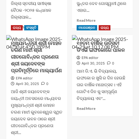
ଜିଲ୍ଲା ସ୍ତରୀୟ ସମୀକ୍ଷା
ସୁନ୍ଦର ଦେବ ଗୋସ୍ୱାମୀ ଥିଲେ
ବୈଠକ -୨୦୨୫ କନ୍ଧମାଳ
ଏହାର...
ଜିଲ୍ଲାପାଳ...
Read
Read More
more
Read
Read More
ରାଜ୍ୟ
ସଂସ୍କୃତି
ମନୋରଞ୍ଜନ
ରାଜ୍ୟ
about
more
ମୋହନ
about
ମୁଖ୍ୟମନ୍ତ୍ରୀ ଶ୍ରୀ ମୋହନ
୧୬ତମ ବାର୍ଷିକ ଉତ୍ସବ!
ସୁନ୍ଦର
କନ୍ଧମାଳ
ଦେବ
ଚରଣ ମାଝୀ ଶ୍ରୀ
ଡିଏଭି ଇଫକୋରେ ପାଳନ
ପାଞ୍ଚ
ଗୋସ୍ୱାମୀ
ଘଣ୍ଟା
ଗୀତଗୋବିନ୍ଦର ପ୍ରଣେତା
EPA editor
ଙ୍କୁ
ଧରି
ଶ୍ରୀ ଜୟଦେବଙ୍କ
April 30, 2025
0
ଶ୍ରଦ୍ଧାଞ୍ଜଳି
ପ୍ରଥମ
ପ୍ରତିମୂର୍ତ୍ତିରେ ମାଲ୍ୟାର୍ପଣ
ଆମ ଡି.ଏ. ଭି ବିଦ୍ୟାଳୟ,
ଜିଲ୍ଲା
ଇଫକୋ ର ଖୁସି ର ଦିନ ହେଉଛି
EPA editor
ସ୍ତରୀୟ
April 30, 2025
0
ତାର ବାର୍ଷିକ ମହୋତ୍ସବ। ଏହି
ସମୀକ୍ଷା
ଆଜି ଶ୍ରୀ ଜୟଦେବଙ୍କ
ବୈଠକ
ଗୋଟିଏ ଦିନ କୁ ସମ୍ପୂର୍ଣ୍ଣ
_୨୦୨୫
ଜୟନ୍ତୀ ଅବସରରେ ମାନ୍ୟବର
ବିଦ୍ୟାଳୟ ଏବଂ...
–
ମୁଖ୍ୟମନ୍ତ୍ରୀ ଶ୍ରୀ ମୋହନ
Read
Read More
ଚରଣ ମାଝୀ ଭୁବନେଶ୍ୱର ସ୍ଥିତ
more
ଜୟଦେବ ଭବନ ଠାରେ ଶ୍ରୀ
about
ଗୀତଗୋବିନ୍ଦର ପ୍ରଣେତା
୧୬ତମ
ବାର୍ଷିକ
ଶ୍ରୀ...
ଉତ୍ସବ!