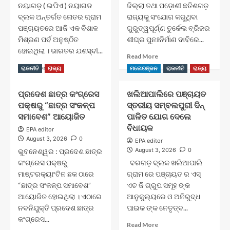
ନୟାଗଡ଼ ( ଇପିଏ ) ନୟାଗଡ
ଜିଲ୍ଲା ତଥା ପଡ଼ୋଶୀ ଛତିଶଗଡ଼
ବ୍ଲକ ଅନ୍ତର୍ଗତ ନୋତର ଗ୍ରାମ
ରାଜ୍ୟକୁ ସଂଯୋଗ କରୁଥିବା
ପଞ୍ଚାୟତରେ ଆଜି ଏକ ବିଶାଳ
ଗୁରୁତ୍ୱପୂର୍ଣ୍ଣ ତୁର୍କେଲ ବ୍ରିଜର
ମିଶ୍ରଣ ପର୍ବ ଅନୁଷ୍ଠିତ
ଶୀଘ୍ର ପୁନଃନିର୍ମାଣ ଦାବିରେ...
ହୋଇଥିଲା । ଭାରତର ଯଶସ୍ବୀ...
Read
Read More
more
Read
Read More
ରାଜନୀତି
ରାଜ୍ୟ
ମନୋରଞ୍ଜନ
ରାଜନୀତି
ରାଜ୍ୟ
about
more
ତୁର୍କେଲ
about
ପ୍ରଦେଶ ଛାତ୍ର କଂଗ୍ରେସ
ଖଲିଆପାଲିରେ ପଞ୍ଚାୟତ
ବ୍ରିଜର
ନୋତର
ଶୀଘ୍ର
ପକ୍ଷରୁ “ଛାତ୍ର ସଂକଳ୍ପ
ସ୍ତରୀୟ ସମ୍ବଲପୁରୀ ଦିନ୍
ଗ୍ରାମ
ପୁନଃନିର୍ମାଣ
ପଞ୍ଚାୟତରେ
ସମାବେଶ” ଆୟୋଜିତ
ପାଳିତ ଯୋଗ ଦେଲେ
ଦାବିରେ
ବ୍ୟାପକ
ବିଧାୟକ
EPA editor
ବିଶାଳ
ମିଶ୍ରଣ
August 3, 2026
0
EPA editor
ପଦଯାତ୍ରା
ପର୍ବ,
August 3, 2026
0
ଭୁବନେଶ୍ୱର : ପ୍ରଦେଶ ଛାତ୍ର
୪୦୦ରୁ
କଂଗ୍ରେସ ପକ୍ଷରୁ
ବରଗଡ଼ ବ୍ଲକ ଖଲିଆପାଲି
ଅଧିକ
ମାଷ୍ଟରକ୍ୟାଂଟିନ ଛକ ଠାରେ
ବିଜେଡି
ଗ୍ରାମ ରେ ପଞ୍ଚାୟତ ର ଏସ୍
କର୍ମୀ
“ଛାତ୍ର ସଂକଳ୍ପ ସମାବେଶ”
ଏଚ ଜି ଗ୍ରୁପ ସମୂହ ଙ୍କ
ବିଜେପିରେ
ଆୟୋଜିତ ହୋଇଥିଲା । ଏଠାରେ
ଆନୁକୁଲ୍ୟରେ ଓ ଅନିରୁଦ୍ଧ
ସାମିଲ
ନବନିଯୁକ୍ତି ପ୍ରଦେଶ ଛାତ୍ର
ପାଇକ ଙ୍କ ନେତୃତ୍ବ...
କଂଗ୍ରେସ...
Read
Read More