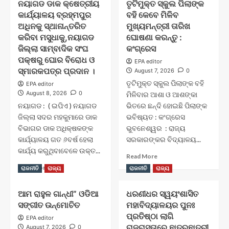
ନୟାଗଡ ଡାକ କ୍ଷେତ୍ରୀୟ
ତୃଟିମୁକ୍ତ ସ୍କୁଲ ପିଲାଙ୍କ
କାର୍ଯ୍ୟାଳୟ ବ୍ରହ୍ମପୁର
ବହି କେବେ ମିଳିବ
ଅଧିନକୁ ସ୍ଥାନାନ୍ତରିତ
ମୁଖ୍ୟମନ୍ତ୍ରୀ ତାରିଖ
କରିବା ମସୁଧାକୁ,ନୟାଗଡ
ଘୋଷଣା କରନ୍ତୁ :
ଜିଲ୍ଲା ସାମ୍ବାଦିକ ସଂଘ
କଂଗ୍ରେସ
ପକ୍ଷରୁ ଘୋର ବିରୋଧ ଓ
EPA editor
ସ୍ମାରକପତ୍ର ପ୍ରଦାନ ।
August 7, 2026
0
ତୃଟିମୁକ୍ତ ସ୍କୁଲ ପିଲାଙ୍କ ବହି
EPA editor
August 8, 2026
0
ମିଳିବାର ଆଶା ଓ ଆଶଙ୍କା
ନୟାଗଡ : ( ଇପିଏ ) ନୟାଗଡ
ଭିତରେ ଛନ୍ଦି ହୋଇଛି ପିଲାଙ୍କ
ଜିଲ୍ଲା ସଦର ମହକୁମାରେ ଡାକ
ଭବିଷ୍ୟତ : କଂଗ୍ରେସ
ବିଭାଗର ଡାକ ଅଧିକ୍ଷକଙ୍କ
ଭୁବନେଶ୍ୱର : ରାଜ୍ୟ
କାର୍ଯ୍ୟାଳୟ ଗତ ୬ବର୍ଷ ହେଲା
ସରକାରଙ୍କର ବିଦ୍ୟାଳୟ...
କାର୍ଯ୍ୟ କରୁଥିବାବେଳେ ଉକ୍ତ...
Read
Read More
more
Read
Read More
ରାଜନୀତି
ରାଜ୍ୟ
ରାଜନୀତି
ରାଜ୍ୟ
about
more
ତୃଟିମୁକ୍ତ
about
ଆମ ରାହୁଳ ଗାନ୍ଧୀ” ଓଡିଆ
ଧରଣୀଧର ସ୍ୱୟଂଶାସିତ
ସ୍କୁଲ
ନୟାଗଡ
ପିଲାଙ୍କ
ସଙ୍ଗୀତ ଉନ୍ମୋଚିତ
ମହାବିଦ୍ୟାଳୟର ପୁନଃ
ଡାକ
ବହି
କ୍ଷେତ୍ରୀୟ
ପ୍ରତିଷ୍ଠା ଲାଗି
EPA editor
କେବେ
କାର୍ଯ୍ୟାଳୟ
ରାଜରାସ୍ତାରେ ଛାତ୍ରଛାତ୍ରୀ
August 7, 2026
0