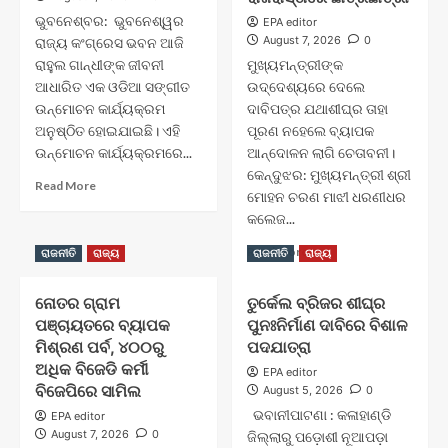
ମିଳିବ
ବ୍ରହ୍ମପୁର
ଭୁବନେଶ୍ବର: ଭୁବନେଶ୍ୱର
EPA editor
ମୁଖ୍ୟମନ୍ତ୍ରୀ
ଅଧିନକୁ
August 7, 2026
0
ରାଜ୍ୟ କଂଗ୍ରେସ ଭବନ ଆଜି
ତାରିଖ
ସ୍ଥାନାନ୍ତରିତ
ରାହୁଲ ଗାନ୍ଧୀଙ୍କ ଜୀବନୀ
ମୁଖ୍ୟମନ୍ତ୍ରୀଙ୍କ
ଘୋଷଣା
କରିବା
କରନ୍ତୁ
ଆଧାରିତ ଏକ ଓଡିଆ ସଙ୍ଗୀତ
ମସୁଧାକୁ,ନୟାଗଡ
ଉଦ୍ଦେଶ୍ୟରେ ଦେଲେ
:
ଜିଲ୍ଲା
ଉନ୍ମୋଚନ କାର୍ଯ୍ୟକ୍ରମ
ଦାବିପତ୍ର ଯଥାଶୀଘ୍ର ତାହା
କଂଗ୍ରେସ
ସାମ୍ବାଦିକ
ଅନୁଷ୍ଠିତ ହୋଇଯାଇଛି। ଏହି
ପୂରଣ ନହେଲେ ବ୍ୟାପକ
ସଂଘ
ଉନ୍ମୋଚନ କାର୍ଯ୍ୟକ୍ରମରେ...
ଆନ୍ଦୋଳନ ଲାଗି ଚେତାବନୀ।
ପକ୍ଷରୁ
କେନ୍ଦୁଝର: ମୁଖ୍ୟମନ୍ତ୍ରୀ ଶ୍ରୀ
ଘୋର
Read
Read More
ମୋହନ ଚରଣ ମାଝୀ ଧରଣୀଧର
ବିରୋଧ
more
କଲେଜ...
ଓ
about
ସ୍ମାରକପତ୍ର
ଆମ
Read
Read More
ରାଜନୀତି
ରାଜ୍ୟ
ରାଜନୀତି
ରାଜ୍ୟ
ପ୍ରଦାନ
ରାହୁଳ
more
।
ଗାନ୍ଧୀ”
about
ଓଡିଆ
ନୋତର ଗ୍ରାମ
ତୁର୍କେଲ ବ୍ରିଜର ଶୀଘ୍ର
ଧରଣୀଧର
ସଙ୍ଗୀତ
ପଞ୍ଚାୟତରେ ବ୍ୟାପକ
ପୁନଃନିର୍ମାଣ ଦାବିରେ ବିଶାଳ
ସ୍ୱୟଂଶାସିତ
ଉନ୍ମୋଚିତ
ମହାବିଦ୍ୟାଳୟର
ମିଶ୍ରଣ ପର୍ବ, ୪୦୦ରୁ
ପଦଯାତ୍ରା
ପୁନଃ
ଅଧିକ ବିଜେଡି କର୍ମୀ
EPA editor
ପ୍ରତିଷ୍ଠା
ବିଜେପିରେ ସାମିଲ
August 5, 2026
0
ଲାଗି
ଭବାନୀପାଟଣା : କଳାହାଣ୍ଡି
EPA editor
ରାଜରାସ୍ତାରେ
August 7, 2026
0
ଜିଲ୍ଲାରୁ ପଡ଼ୋଶୀ ନୂଆପଡ଼ା
ଛାତ୍ରଛାତ୍ରୀ