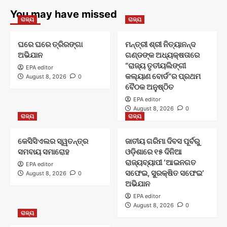
You may have missed
ରାଜ୍ୟ
ରାଜ୍ୟ
ଘରେ ଘରେ ତ୍ରିରଙ୍ଗା
ମନ୍ତ୍ରୀ ଶ୍ରୀ ନିତ୍ୟାନନ୍ଦ
ଅଭିଯାନ
ଗଣ୍ଡଙ୍କ ଅଧ୍ୟକ୍ଷତାରେ
“ରାଜ୍ୟ ତୃତୀୟଲିଙ୍ଗୀ
EPA editor
କଲ୍ୟାଣ ବୋର୍ଡ”ର ପ୍ରଥମ
August 8, 2026
0
ବୈଠକ ଅନୁଷ୍ଠିତ
EPA editor
August 8, 2026
0
ରାଜ୍ୟ
ରାଜ୍ୟ
କେସିସିଏଲର ସ୍ୱତନ୍ତ୍ର
ଜାତୀୟ ଗରିମା ଦିବସ ପୂର୍ବରୁ
ସମବାୟ ସମାରୋହ
ଓଡ଼ିଶାରେ ୧୫ ଦିନିଆ
ରାଜ୍ୟବ୍ୟାପୀ ‘ଆଇନଗତ
EPA editor
ସଫେଇ, ସୁରକ୍ଷିତ ସଫେଇ’
August 8, 2026
0
ଅଭିଯାନ
EPA editor
August 8, 2026
0
ରାଜ୍ୟ