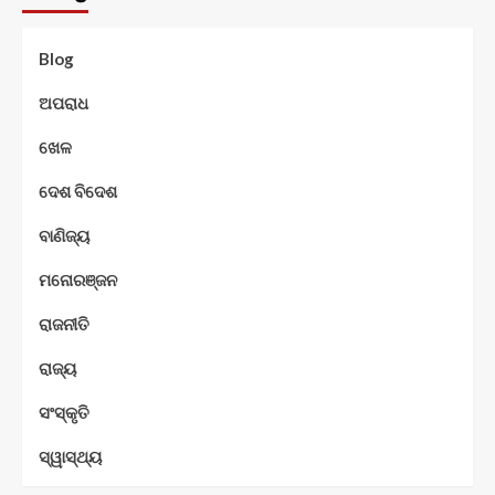
Blog
ଅପରାଧ
ଖେଳ
ଦେଶ ବିଦେଶ
ବାଣିଜ୍ୟ
ମନୋରଞ୍ଜନ
ରାଜନୀତି
ରାଜ୍ୟ
ସଂସ୍କୃତି
ସ୍ୱାସ୍ଥ୍ୟ