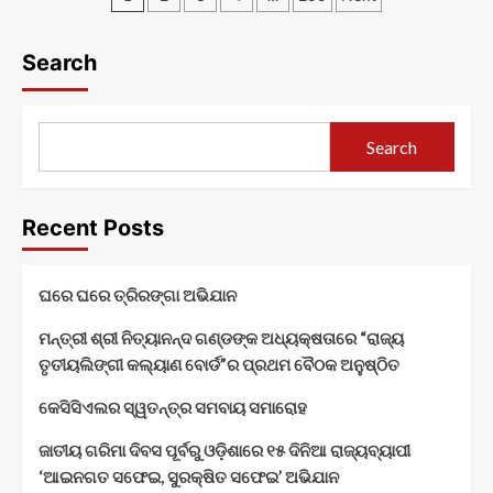
ସରକାରୀ
ଭାରତ
pagination
ଯୋଜନାର
ସଂକଳ୍ପ
ସମୀକ୍ଷା
Search
ଅଭିଯାନ’ର
କଲେ
ଶୁଭାରମ୍ଭ
ଜିଲ୍ଲା
ପର୍ଯ୍ୟବେକ୍ଷକ
ଏନ୍.
Search
ତିରୁମାଲା
ନାୟକ
Recent Posts
ଘରେ ଘରେ ତ୍ରିରଙ୍ଗା ଅଭିଯାନ
ମନ୍ତ୍ରୀ ଶ୍ରୀ ନିତ୍ୟାନନ୍ଦ ଗଣ୍ଡଙ୍କ ଅଧ୍ୟକ୍ଷତାରେ “ରାଜ୍ୟ
ତୃତୀୟଲିଙ୍ଗୀ କଲ୍ୟାଣ ବୋର୍ଡ”ର ପ୍ରଥମ ବୈଠକ ଅନୁଷ୍ଠିତ
କେସିସିଏଲର ସ୍ୱତନ୍ତ୍ର ସମବାୟ ସମାରୋହ
ଜାତୀୟ ଗରିମା ଦିବସ ପୂର୍ବରୁ ଓଡ଼ିଶାରେ ୧୫ ଦିନିଆ ରାଜ୍ୟବ୍ୟାପୀ
‘ଆଇନଗତ ସଫେଇ, ସୁରକ୍ଷିତ ସଫେଇ’ ଅଭିଯାନ