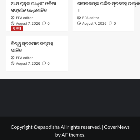
ଆମ ରାହୁଳ ଗାନ୍ଧୀ” ଓଡିଆ
ନାବାଳକଙ୍କ ଗଳିତ ମୃତଦେହ ଉଦ୍ଧାର
ସଙ୍ଗୀତ ଉନ୍ମୋଚିତ
।
EPA editor
EPA editor
August 7, 2026
0
August 7, 2026
0
ରାଜ୍ୟ
ବିଶ୍ୱ ସ୍ତନପାନ ସପ୍ତାହ
ପାଳିତ
EPA editor
August 7, 2026
0
Copyright ©epaodisha All rights reserved.
|
CoverNews
by AF themes.