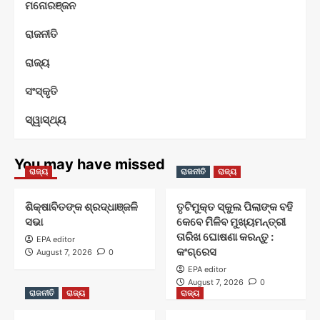
ମନୋରଞ୍ଜନ
ରାଜନୀତି
ରାଜ୍ୟ
ସଂସ୍କୃତି
ସ୍ୱାସ୍ଥ୍ୟ
You may have missed
ରାଜ୍ୟ
ରାଜନୀତି
ରାଜ୍ୟ
ଶିକ୍ଷାବିତଙ୍କ ଶ୍ରଦ୍ଧାଞ୍ଜଳି
ତୃଟିମୁକ୍ତ ସ୍କୁଲ ପିଲାଙ୍କ ବହି
ସଭା
କେବେ ମିଳିବ ମୁଖ୍ୟମନ୍ତ୍ରୀ
ତାରିଖ ଘୋଷଣା କରନ୍ତୁ :
EPA editor
କଂଗ୍ରେସ
August 7, 2026
0
EPA editor
August 7, 2026
0
ରାଜନୀତି
ରାଜ୍ୟ
ରାଜ୍ୟ