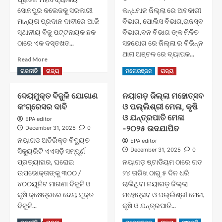
ଓ
ସୋନପୁର କଲେଜକୁ ସରକାରୀ
ତାଙ୍କ
କନ୍ଧମାଳ ଜିଲ୍ଲା ରେ ଅବକାରୀ
ପରିବାରର
ମାନ୍ୟତା ପ୍ରଦାନ ଦାବୀରେ ଆଜି
ବିଭାଗ, ପୋଲିସ ବିଭାଗ,ରାଜସ୍ବ
ବଳିଦାନ
ସ୍ଥାନୀୟ ବିଜୁ ପଟ୍ଟନାୟକ ଛକ
ବିଭାଗ,ବନ ବିଭାଗ ଙ୍କ ମିଳିତ
ଅନସ୍ଵିକାର୍ଯ୍ୟ
ଠାରେ ଏକ ଦସ୍ତଖତ...
ସହଯୋଗ ରେ ଜିଲ୍ଲା ର ବିଭିନ୍ନ
ଥାନା ଅଞ୍ଚଳ ରେ ବ୍ୟାପକ...
Read
Read More
more
Read
Read More
ରାଜନୀତି
ରାଜ୍ୟ
ମନୋରଞ୍ଜନ
ରାଜ୍ୟ
about
more
ସୋନପୁର
about
ଦେୟମୁକ୍ତ ବିଜୁଳି ଯୋଗାଣ
ନୟାଗଡ଼ ଜିଲ୍ଲା ମହୋତ୍ସବ
ମହାବିଦ୍ୟାଳୟକୁ
ପଟ୍ଟା
ସରକାରୀ
କଂଗ୍ରେସର ଦାବି
ଓ ପଲ୍ଲିଶ୍ରୀ ମେଳା, କୃଷି
ଜମିରେ
ମାନ୍ୟତା
ଗଞ୍ଜେଇ
ଓ ଯନ୍ତ୍ରପାତି ମେଳା
EPA editor
ପ୍ରଦାନ
ଚାଷ
-୨୦୨୫ ଉଦଯାପିତ
December 31, 2025
0
ଦାବୀରେ
ଅଭିଯୋଗ
ନୟାଗଡ ଅତିରିକ୍ତ ବିଦ୍ୟୁତ
EPA editor
ଦସ୍ତଖତ
ପାଣିରେ
December 31, 2025
0
ସିକ୍ୟୁରିଟି ଏଏସଡ଼ି ସମ୍ପୂର୍ଣ
ଅଭିଯାନ
ଗାର,
ପ୍ରତ୍ୟାହାର, ଘରୋଇ
ନୟାଗଡ଼ ଷ୍ଟାଡିୟମ ଠାରେ ଗତ
ଅବକାରୀ
ଉପଭୋକ୍ତାଙ୍କୁ ୩୦୦ /
୨୪ ତାରିଖ ଠାରୁ ୫ ଦିନ ଧରି
ଓ
ପୋଲିସ
୪୦୦ୟୁନିଟ ମାଗଣା ବିଜୁଳି ଓ
ଚାଲିଥିବା ନୟାଗଡ଼ ଜିଲ୍ଲା
ବିଭାଗ
କୃଷି କ୍ଷେତ୍ରରେ ଦେୟ ମୁକ୍ତ
ମହୋତ୍ସବ ଓ ପଲ୍ଲିଶ୍ରୀ ମେଳା,
ନିରବ
ବିଜୁଳି...
କୃଷି ଓ ଯନ୍ତ୍ରପାତି...
,
କାର୍ଯ୍ୟାନୁଷ୍ଠାନ
Read
Read
Read More
Read More