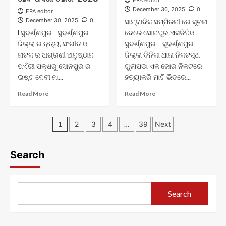
EPA editor
ପ୍ରତିଷ୍ଠା
କୋର୍ଟରେ
December 30, 2025
0
EPA editor
ସିଭିଲ
December 30, 2025
0
ସାମ୍ବାଦିକ ସମ୍ମିଳନୀ ରେ ସୂଚନା
ସହକାରୀ
l ସୁବର୍ଣ୍ଣପୁର - ସୁବର୍ଣ୍ଣପୁର
ଦେଳେ ସୋନପୁର ଏସଡିପିଓ
ସରକାରୀ
ଜିଲ୍ଲା ର ନୃତ୍ୟ, ସଂଗୀତ ଓ
ଓକିଲ
ସୁବର୍ଣ୍ଣପୁର --ସୁବର୍ଣ୍ଣପୁର
ନିଯୁକ୍ତ
ନାଟକ ର ଅଗ୍ରଣୀ ଅନୁଷ୍ଠାନ
ଜିଲ୍ଲା ବିନିକା ଥାନା ନିକଟସ୍ଥ
ପଏଁରୀ ପକ୍ଷରୁ ସୋନପୁର ର
ଗୁଲାପଡା ଏକ ଜୋର ନିକଟରେ
ଇଷ୍ଟ ଦେବୀ ମା...
ହତ୍ୟାକରି ମାଟି ଭିତରେ...
Read
Read
Read More
Read More
more
more
about
about
Posts
ପଏଁରୀ
ଯୁବକ
1
2
3
4
…
39
Next
ର
ଙ୍କୁ
pagination
ସାମ୍ବାଦିକ
ହତ୍ୟାକରି
ସମ୍ବିଳନୀ
ମାଟି
Search
:
ଭିତରେ
ଜାନୁଆରୀ
ପୋତି
1
ଦେଇଥିବା
ରୁ
ଘଟଣାରେ
Search
3
୩
ପର୍ଯ୍ୟନ୍ତ
ଗିରଫ
ଅନୁଷ୍ଠିତ