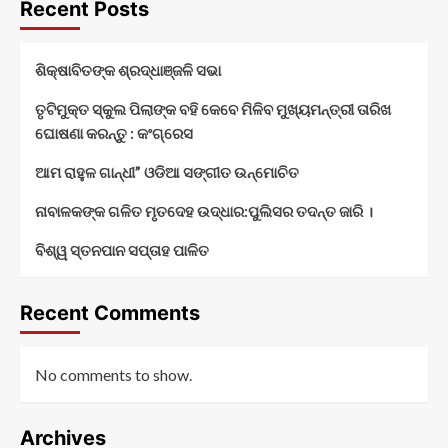
ହେବ
Recent Posts
ପଏଁରୀ
ତିହାର-2026
ଶିକ୍ଷାବିତଙ୍କ ଶ୍ରଦ୍ଧାଞ୍ଜଳି ସଭା
ତୃଟିମୁକ୍ତ ସ୍କୁଲ ପିଲାଙ୍କ ବହି କେବେ ମିଳିବ ମୁଖ୍ୟମନ୍ତ୍ରୀ ତାରିଖ
ଘୋଷଣା କରନ୍ତୁ : କଂଗ୍ରେସ
ଆମ ରାହୁଳ ଗାନ୍ଧୀ” ଓଡିଆ ସଙ୍ଗୀତ ଉନ୍ମୋଚିତ
ନାବାଳକଙ୍କ ଗଳିତ ମୃତଦେହ ଉଦ୍ଧାର:ପୁଲିସର ତଦନ୍ତ ଜାରି ।
ବିଶ୍ୱ ସ୍ତନପାନ ସପ୍ତାହ ପାଳିତ
Recent Comments
No comments to show.
Archives