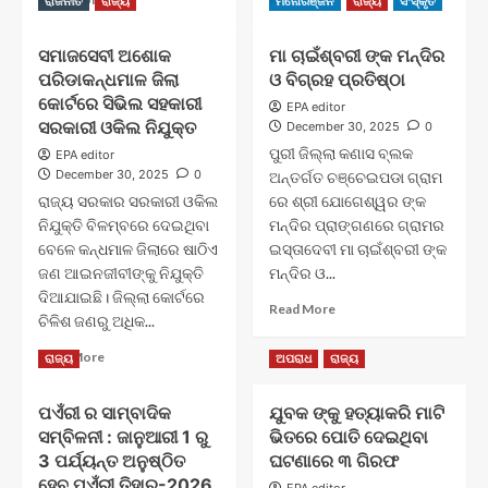
ରାଜନୀତି
ରାଜ୍ୟ
ମନୋରଞ୍ଜନ
ରାଜ୍ୟ
ସଂସ୍କୃତି
କେବେ
more
more
??
about
about
ସମାଜସେବୀ ଅଶୋକ
ମା ଚାଇଁଶ୍ବରୀ ଙ୍କ ମନ୍ଦିର
ଦେୟମୁକ୍ତ
ନୟାଗଡ଼
ପରିଡାକନ୍ଧମାଳ ଜିଲା
ଓ ବିଗ୍ରହ ପ୍ରତିଷ୍ଠା
ବିଜୁଳି
ଜିଲ୍ଲା
ଯୋଗାଣ
ମହୋତ୍ସବ
କୋର୍ଟରେ ସିଭିଲ ସହକାରୀ
EPA editor
କଂଗ୍ରେସର
ଓ
ସରକାରୀ ଓକିଲ ନିଯୁକ୍ତ
December 30, 2025
0
ଦାବି
ପଲ୍ଲିଶ୍ରୀ
ପୁରୀ ଜିଲ୍ଲା କଣାସ ବ୍ଲକ
EPA editor
ମେଳା,
December 30, 2025
0
ଅନ୍ତର୍ଗତ ଚଞ୍ଚେଇପଡା ଗ୍ରାମ
କୃଷି
ରାଜ୍ୟ ସରକାର ସରକାରୀ ଓକିଲ
ରେ ଶ୍ରୀ ଯୋଗେଶ୍ୱର ଙ୍କ
ଓ
ନିଯୁକ୍ତି ବିଳମ୍ବରେ ଦେଇଥିବା
ମନ୍ଦିର ପ୍ରାଙ୍ଗଣରେ ଗ୍ରାମର
ଯନ୍ତ୍ରପାତି
ମେଳା
ବେଳେ କନ୍ଧମାଳ ଜିଲାରେ ଷାଠିଏ
ଇସ୍ତାଦେବୀ ମା ଚାଇଁଶ୍ବରୀ ଙ୍କ
-୨୦୨୫
ଜଣ ଆଇନଜୀବୀଙ୍କୁ ନିଯୁକ୍ତି
ମନ୍ଦିର ଓ...
ଉଦଯାପିତ
ଦିଆଯାଇଛି। ଜିଲ୍ଲା କୋର୍ଟରେ
Read
Read More
ଚିଳିଶ ଜଣରୁ ଅଧିକ...
more
about
Read
Read More
ରାଜ୍ୟ
ଅପରାଧ
ରାଜ୍ୟ
ମା
more
ଚାଇଁଶ୍ବରୀ
about
ଙ୍କ
ପଏଁରୀ ର ସାମ୍ବାଦିକ
ଯୁବକ ଙ୍କୁ ହତ୍ୟାକରି ମାଟି
ସମାଜସେବୀ
ମନ୍ଦିର
ସମ୍ବିଳନୀ : ଜାନୁଆରୀ 1 ରୁ
ଭିତରେ ପୋତି ଦେଇଥିବା
ଅଶୋକ
ଓ
ପରିଡାକନ୍ଧମାଳ
3 ପର୍ଯ୍ୟନ୍ତ ଅନୁଷ୍ଠିତ
ଘଟଣାରେ ୩ ଗିରଫ
ବିଗ୍ରହ
ଜିଲା
ହେବ ପଏଁରୀ ତିହାର-2026