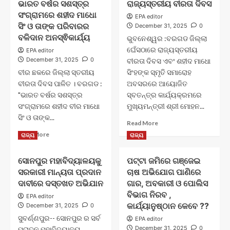
ଭାରତ ବର୍ଷର ସଶସ୍ତ୍ର
ରାଜ୍ୟସ୍ତରୀୟ ବୀରତା ଦିବସ
ସଂଗ୍ରାମରେ ଶହୀଦ ମାଧୋ
EPA editor
ସିଂ ଓ ତାଙ୍କ ପରିବାରର
December 31, 2025
0
ବଳିଦାନ ଅନସ୍ଵିକାର୍ଯ୍ୟ
ଭୁବନେଶ୍ୱର :ବରଗଡ ଜିଲ୍ଲା
ଘେଁସଠାରେ ରାଜ୍ୟସ୍ତରୀୟ
EPA editor
December 31, 2025
0
ବୀରତା ଦିବସ ଏବଂ ଶହୀଦ ମାଧୋ
ବୀର ଛକରେ ଜିଲ୍ଲା ସ୍ତରୀୟ
ସିଂହଙ୍କ ସ୍ମୃତି ସମାରୋହ
ବୀରତା ଦିବସ ପାଳିତ । ବରଗଡ :
ଅବସରରେ ଆୟୋଜିତ
"ଭାରତ ବର୍ଷର ସଶସ୍ତ୍ର
ସ୍ବତନ୍ତ୍ର କାର୍ଯ୍ୟକ୍ରମରେ
ସଂଗ୍ରାମରେ ଶହୀଦ ବୀର ମାଧୋ
ମୁଖ୍ୟମନ୍ତ୍ରୀ ଶ୍ରୀ ମୋହନ...
ସିଂ ଓ ତାଙ୍କ...
Read
Read More
more
Read
Read More
ରାଜ୍ୟ
ରାଜ୍ୟ
about
more
ରାଜ୍ୟସ୍ତରୀୟ
about
ସୋନପୁର ମହାବିଦ୍ୟାଳୟକୁ
ପଟ୍ଟା ଜମିରେ ଗଞ୍ଜେଇ
ବୀରତା
ଭାରତ
ଦିବସ
ସରକାରୀ ମାନ୍ୟତା ପ୍ରଦାନ
ଚାଷ ଅଭିଯୋଗ ପାଣିରେ
ବର୍ଷର
ସଶସ୍ତ୍ର
ଦାବୀରେ ଦସ୍ତଖତ ଅଭିଯାନ
ଗାର, ଅବକାରୀ ଓ ପୋଲିସ
ସଂଗ୍ରାମରେ
ବିଭାଗ ନିରବ ,
EPA editor
ଶହୀଦ
କାର୍ଯ୍ୟାନୁଷ୍ଠାନ କେବେ ??
December 31, 2025
0
ମାଧୋ
ସୁବର୍ଣ୍ଣପୁର-- ସୋନପୁର ର ସର୍ବ
EPA editor
ସିଂ
December 31, 2025
0
ପୂରାତନ ମହାବିଦ୍ୟାଳୟ