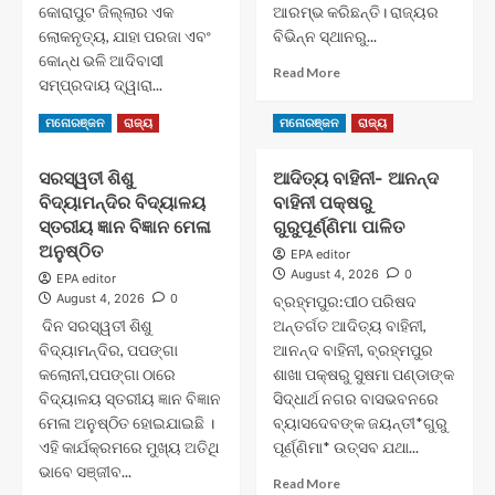
ରକ୍ତଦାନ
୨୦୨୬”
କୋରାପୁଟ ଜିଲ୍ଲାର ଏକ
ଆରମ୍ଭ କରିଛନ୍ତି। ରାଜ୍ୟର
ଶିବିର
ସମ୍ମାନ
ଲୋକନୃତ୍ୟ, ଯାହା ପରଜା ଏବଂ
ବିଭିନ୍ନ ସ୍ଥାନରୁ...
କୋନ୍ଧ ଭଳି ଆଦିବାସୀ
Read
Read More
ସମ୍ପ୍ରଦାୟ ଦ୍ୱାରା...
more
about
Read
Read More
ମନୋରଞ୍ଜନ
ରାଜ୍ୟ
ମନୋରଞ୍ଜନ
ରାଜ୍ୟ
ବୋଲବୋମ
more
ଭକ୍ତଙ୍କ
about
ଜଳଲାଗି
ସରସ୍ୱତୀ ଶିଶୁ
ଆଦିତ୍ୟ ବାହିନୀ- ଆନନ୍ଦ
“ଢେମସା”
ବିଦ୍ୟାମନ୍ଦିର ବିଦ୍ୟାଳୟ
ବାହିନୀ ପକ୍ଷରୁ
ନୃତ୍ୟ
ପ୍ରଦର୍ଶନ
ସ୍ତରୀୟ ଜ୍ଞାନ ବିଜ୍ଞାନ ମେଳା
ଗୁରୁପୂର୍ଣ୍ଣିମା ପାଳିତ
ପାଇଁ
ଅନୁଷ୍ଠିତ
EPA editor
ଗିନିଜ୍
August 4, 2026
0
EPA editor
ବୁକ୍
August 4, 2026
0
ବ୍ରହ୍ମପୁର:ପୀଠ ପରିଷଦ
ରେକର୍ଡ
ଦିନ ସରସ୍ୱତୀ ଶିଶୁ
ଅନ୍ତର୍ଗତ ଆଦିତ୍ୟ ବାହିନୀ,
ସୃଷ୍ଟି
ବିଦ୍ୟାମନ୍ଦିର, ପପଙ୍ଗା
ପାଇଁ
ଆନନ୍ଦ ବାହିନୀ, ବ୍ରହ୍ମପୁର
ଓଡ଼ିଶାର
କଲୋନୀ,ପପଙ୍ଗା ଠାରେ
ଶାଖା ପକ୍ଷରୁ ସୁଷମା ପଣ୍ଡାଙ୍କ
କୋରାପୁଟ
ବିଦ୍ୟାଳୟ ସ୍ତରୀୟ ଜ୍ଞାନ ବିଜ୍ଞାନ
ସିଦ୍ଧାର୍ଥ ନଗର ବାସଭବନରେ
ଗର୍ବିତ
ମେଳା ଅନୁଷ୍ଠିତ ହୋଇଯାଇଛି ।
ବ୍ୟାସଦେବଙ୍କ ଜୟନ୍ତୀ*ଗୁରୁ
ଏହି କାର୍ଯକ୍ରମରେ ମୁଖ୍ୟ ଅତିଥି
ପୂର୍ଣ୍ଣିମା* ଉତ୍ସବ ଯଥା...
ଭାବେ ସଞ୍ଜୀବ...
Read
Read More