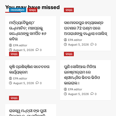
You may have missed
ମନୋରଞ୍ଜନ
ରାଜ୍ୟ
ରାଜ୍ୟ
ମର୍ତ୍ତ୍ୟବୈକୁଣ୍ଠ’
ଦାମୋଦରପୁର ହତ୍ୟାକାଣ୍ଡ
ଉନ୍ମୋଚିତ; ମହାପ୍ରଭୁ
ଘଟଣାର 72 ଘଣ୍ଟା ପରେ
ଜଗନ୍ନାଥଙ୍କୁ ସମର୍ପିତ ୫୬
ଅପରାଧୀଙ୍କୁ ବାନ୍ଧିଲା ପୋଲିସ୍
କବିତା
EPA editor
August 5, 2026
0
EPA editor
August 5, 2026
0
ରାଜ୍ୟ
ରାଜ୍ୟ
କୃଷି ପ୍ରଶିକ୍ଷିଣ ସଚେତନତା
ପୁଣି ସୋସିଆଲ ମିଡିଆ
କାର୍ଯ୍ୟକ୍ରମ
ଇନଷ୍ଟାଗ୍ରାମ ରେ
ଶ୍ରୀମନ୍ଦିର ଭିତର ଭିଡିଓ
EPA editor
ଭାଇରାଲ।
August 5, 2026
0
EPA editor
August 5, 2026
0
ରାଜ୍ୟ
ରାଜସ୍ୱ ମନ୍ତ୍ରୀ ଙ୍କ ପୁରୀ