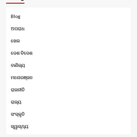
Blog
ଅପରାଧ
ଖେଳ
ଦେଶ ବିଦେଶ
ବାଣିଜ୍ୟ
ମନୋରଞ୍ଜନ
ରାଜନୀତି
ରାଜ୍ୟ
ସଂସ୍କୃତି
ସ୍ୱାସ୍ଥ୍ୟ