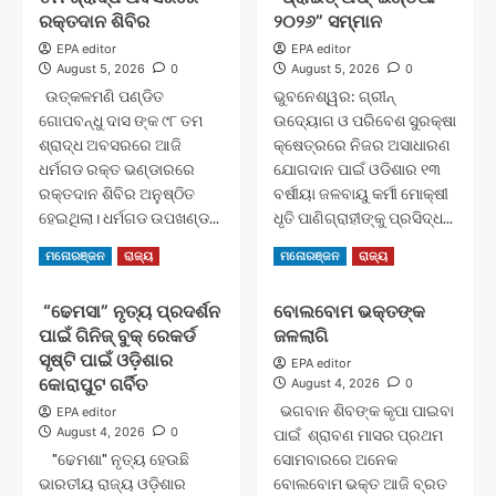
ଜଗନ୍ନାଥଙ୍କୁ
ରକ୍ତଦାନ ଶିବିର
୨୦୨୬” ସମ୍ମାନ
ସମର୍ପିତ
EPA editor
EPA editor
୫୬
August 5, 2026
0
August 5, 2026
0
କବିତା
ଉତ୍କଳମଣି ପଣ୍ଡିତ
ଭୁବନେଶ୍ୱର: ଗ୍ରୀନ୍
ଗୋପବନ୍ଧୁ ଦାସ ଙ୍କ ୯୮ ତମ
ଉଦ୍ୟୋଗ ଓ ପରିବେଶ ସୁରକ୍ଷା
ଶ୍ରାଦ୍ଧ ଅବସରରେ ଆଜି
କ୍ଷେତ୍ରରେ ନିଜର ଅସାଧାରଣ
ଧର୍ମଗଡ ରକ୍ତ ଭଣ୍ଡାରରେ
ଯୋଗଦାନ ପାଇଁ ଓଡିଶାର ୧୩
ରକ୍ତଦାନ ଶିବିର ଅନୁଷ୍ଠିତ
ବର୍ଷୀୟା ଜଳବାୟୁ କର୍ମୀ ମୋକ୍ଷୀ
ହେଇଥିଲା। ଧର୍ମଗଡ ଉପଖଣ୍ଡ...
ଧୃତି ପାଣିଗ୍ରାହୀଙ୍କୁ ପ୍ରସିଦ୍ଧ...
Read
Read
Read More
Read More
ମନୋରଞ୍ଜନ
ରାଜ୍ୟ
ମନୋରଞ୍ଜନ
ରାଜ୍ୟ
more
more
about
about
“ଢେମସା” ନୃତ୍ୟ ପ୍ରଦର୍ଶନ
ବୋଲବୋମ ଭକ୍ତଙ୍କ
ଉତ୍କଳମଣି
ପରିବେଶ
ପାଇଁ ଗିନିଜ୍ ବୁକ୍ ରେକର୍ଡ
ଜଳଲାଗି
ପଣ୍ଡିତ
ସୁରକ୍ଷା
ଗୋପବନ୍ଧୁ
ପାଇଁ
ସୃଷ୍ଟି ପାଇଁ ଓଡ଼ିଶାର
EPA editor
ଦାସ
ଓଡିଆ
କୋରାପୁଟ ଗର୍ବିତ
August 4, 2026
0
ଙ୍କ
ଝିଅ
ଭଗବାନ ଶିବଙ୍କ କୃପା ପାଇବା
EPA editor
୯୮
ମୋକ୍ଷୀଙ୍କୁ
August 4, 2026
0
ପାଇଁ ଶ୍ରାବଣ ମାସର ପ୍ରଥମ
ତମ
“ପ୍ରାଇଡ୍
"ଢେମଶା" ନୃତ୍ୟ ହେଉଛି
ସୋମବାରରେ ଅନେକ
ଶ୍ରାଦ୍ଧ
ଅଫ୍
ଭାରତୀୟ ରାଜ୍ୟ ଓଡ଼ିଶାର
ଅବସରରେ
ବୋଲବୋମ ଭକ୍ତ ଆଜି ବ୍ରତ
ଇଣ୍ଡିଆ