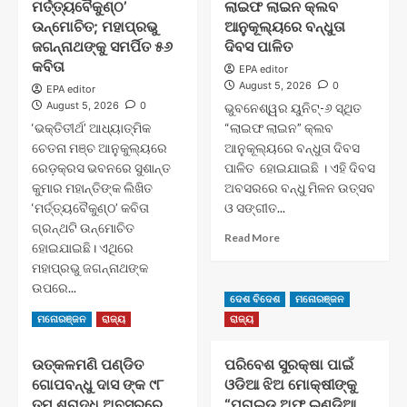
ମର୍ତ୍ତ୍ୟବୈକୁଣ୍ଠ’
ଲାଇଫ ଲାଇନ କ୍ଲବ
ଉନ୍ମୋଚିତ; ମହାପ୍ରଭୁ
ଆନୁକୂଲ୍ୟରେ ବନ୍ଧୁତା
ଜଗନ୍ନାଥଙ୍କୁ ସମର୍ପିତ ୫୬
ଦିବସ ପାଳିତ
କବିତା
EPA editor
August 5, 2026
0
EPA editor
August 5, 2026
0
ଭୁବନେଶ୍ୱର ୟୁନିଟ୍-୬ ସ୍ଥିତ
‘ଭକ୍ତିତୀର୍ଥ’ ଆଧ୍ୟାତ୍ମିକ
“ଲାଇଫ ଲାଇନ” କ୍ଲବ
ଚେତନା ମଞ୍ଚ ଆନୁକୁଲ୍ୟରେ
ଆନୁକୂଲ୍ୟରେ ବନ୍ଧୁତା ଦିବସ
ରେଡ଼କ୍ରସ ଭବନରେ ସୁଶାନ୍ତ
ପାଳିତ ହୋଇଯାଇଛି । ଏହି ଦିବସ
କୁମାର ମହାନ୍ତିଙ୍କ ଲିଖିତ
ଅବସରରେ ବନ୍ଧୁ ମିଳନ ଉତ୍ସବ
‘ମର୍ତ୍ତ୍ୟବୈକୁଣ୍ଠ’ କବିତା
ଓ ସଙ୍ଗୀତ...
ଗ୍ରନ୍ଥଟି ଉନ୍ମୋଚିତ
Read
Read More
ହୋଇଯାଇଛି। ଏଥିରେ
more
ମହାପ୍ରଭୁ ଜଗନ୍ନାଥଙ୍କ
about
ଉପରେ...
ଲାଇଫ
ଦେଶ ବିଦେଶ
ମନୋରଞ୍ଜନ
ଲାଇନ
Read
Read More
ମନୋରଞ୍ଜନ
ରାଜ୍ୟ
ରାଜ୍ୟ
କ୍ଲବ
more
ଆନୁକୂଲ୍ୟରେ
about
ବନ୍ଧୁତା
ଉତ୍କଳମଣି ପଣ୍ଡିତ
ପରିବେଶ ସୁରକ୍ଷା ପାଇଁ
ମର୍ତ୍ତ୍ୟବୈକୁଣ୍ଠ’
ଦିବସ
ଗୋପବନ୍ଧୁ ଦାସ ଙ୍କ ୯୮
ଓଡିଆ ଝିଅ ମୋକ୍ଷୀଙ୍କୁ
ଉନ୍ମୋଚିତ;
ପାଳିତ
ମହାପ୍ରଭୁ
ତମ ଶ୍ରାଦ୍ଧ ଅବସରରେ
“ପ୍ରାଇଡ୍ ଅଫ୍ ଇଣ୍ଡିଆ