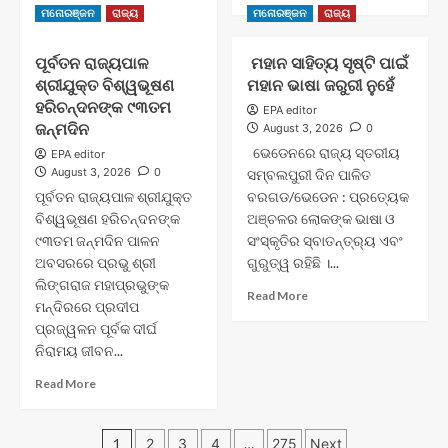
more
Read
Read More
ମନୋରଞ୍ଜନ
ରାଜ୍ୟ
ମନୋରଞ୍ଜନ
ରାଜ୍ୟ
about
more
ଆଦିତ୍ୟ
about
ପୂର୍ବତନ ରାଜ୍ୟପାଳ
ମହାନ ସାହିତ୍ୟ ସୃଷ୍ଟି ପାଇଁ
ବାହିନୀ-
ସରସ୍ୱତୀ
ଆନନ୍ଦ
ଶ୍ରୀଯୁକ୍ତ ବିଶ୍ୱଭୂଷଣ
ମହାନ ଭାଷା ଜରୁରୀ ନୁହେଁ
ଶିଶୁ
ବାହିନୀ
ବିଦ୍ୟାମନ୍ଦିର
ହରିଚନ୍ଦନଙ୍କ ୯୩ତମ
EPA editor
ପକ୍ଷରୁ
ବିଦ୍ୟାଳୟ
ଜନ୍ମଦିନ
August 3, 2026
0
ଗୁରୁପୂର୍ଣ୍ଣିମା
ସ୍ତରୀୟ
ଭେଡେନରେ ରାଜ୍ୟ ସ୍ତରୀୟ
EPA editor
ପାଳିତ
ଜ୍ଞାନ
August 3, 2026
0
ସମ୍ବଲପୁରୀ ଦିନ ପାଳିତ
ବିଜ୍ଞାନ
ପୂର୍ବତନ ରାଜ୍ୟପାଳ ଶ୍ରୀଯୁକ୍ତ
ବରଗଡ/ଭେଡେନ : ପ୍ରତ୍ୟେକ
ମେଳା
ବିଶ୍ୱଭୂଷଣ ହରିଚନ୍ଦନଙ୍କ
ଅନୁଷ୍ଠିତ
ଅଞ୍ଚଳର ଲୋକଙ୍କ ଭାଷା ଓ
୯୩ତମ ଜନ୍ମଦିନ ପାଳନ
ସଂସ୍କୃତିର ସ୍ବାତନ୍ତ୍ର୍ୟ ଏବଂ
ଅବସରରେ ପ୍ରଭୁ ଶ୍ରୀ
ଗୁରୁତ୍ୱ ରହିଛି ।...
ଲିଙ୍ଗରାଜ ମହାପ୍ରଭୁଙ୍କ
Read
Read More
ମନ୍ଦିରରେ ପ୍ରଦୀପ
more
ପ୍ରଜ୍ୱଳନ ପୂର୍ବକ ଦୀର୍ଘ
about
ନିରାମୟ ଜୀବନ...
ମହାନ
ସାହିତ୍ୟ
Read
Read More
ସୃଷ୍ଟି
more
ପାଇଁ
about
ମହାନ
Posts
ପୂର୍ବତନ
1
2
3
4
…
275
Next
ଭାଷା