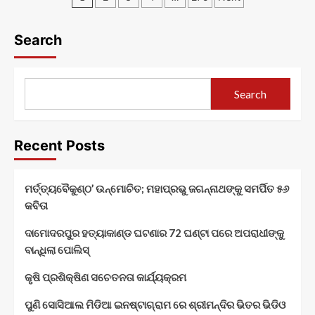
ରାଜ୍ୟପାଳ
ଜରୁରୀ
pagination
ଶ୍ରୀଯୁକ୍ତ
ନୁହେଁ
ବିଶ୍ୱଭୂଷଣ
Search
ହରିଚନ୍ଦନଙ୍କ
୯୩ତମ
ଜନ୍ମଦିନ
Search
Recent Posts
ମର୍ତ୍ତ୍ୟବୈକୁଣ୍ଠ’ ଉନ୍ମୋଚିତ; ମହାପ୍ରଭୁ ଜଗନ୍ନାଥଙ୍କୁ ସମର୍ପିତ ୫୬
କବିତା
ଦାମୋଦରପୁର ହତ୍ୟାକାଣ୍ଡ ଘଟଣାର 72 ଘଣ୍ଟା ପରେ ଅପରାଧୀଙ୍କୁ
ବାନ୍ଧିଲା ପୋଲିସ୍
କୃଷି ପ୍ରଶିକ୍ଷିଣ ସଚେତନତା କାର୍ଯ୍ୟକ୍ରମ
ପୁଣି ସୋସିଆଲ ମିଡିଆ ଇନଷ୍ଟାଗ୍ରାମ ରେ ଶ୍ରୀମନ୍ଦିର ଭିତର ଭିଡିଓ