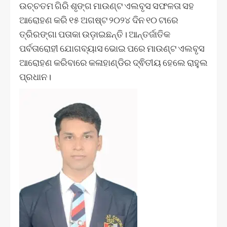
ଉଚ୍ଚତମ ଗିରି ଶୃଙ୍ଗ ମାଉଣ୍ଟ ଏଲବୃସ ସଫଳତା ସହ
ଆରୋହଣ କରି ୧୫ ଅଗଷ୍ଟ ୨୦୨୪ ଦିନ ୧୦ ଟାରେ
ତ୍ରିରଙ୍ଗା ପତାକା ଉଡ଼ାଇଛନ୍ତି। ଆନ୍ତର୍ଜାତିକ
ପର୍ବତାରୋହୀ ଯୋଗବ୍ୟାସ ଭୋଇ ପରେ ମାଉଣ୍ଟ ଏଲବୃସ
ଆରୋହଣ କରିବାରେ କଳାହାଣ୍ଡିର ଦ୍ଵିତୀୟ ହେଲେ ରାହୁଲ
ପ୍ରଧାନ।