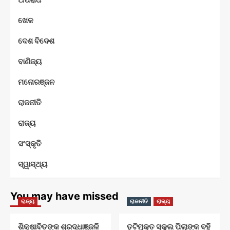
ଖେଳ
ଦେଶ ବିଦେଶ
ବାଣିଜ୍ୟ
ମନୋରଞ୍ଜନ
ରାଜନୀତି
ରାଜ୍ୟ
ସଂସ୍କୃତି
ସ୍ୱାସ୍ଥ୍ୟ
You may have missed
ରାଜ୍ୟ
ରାଜନୀତି
ରାଜ୍ୟ
ଶିକ୍ଷାବିତଙ୍କ ଶ୍ରଦ୍ଧାଞ୍ଜଳି
ତୃଟିମୁକ୍ତ ସ୍କୁଲ ପିଲାଙ୍କ ବହି