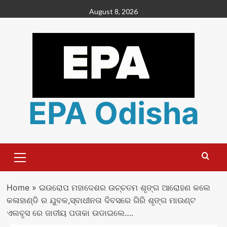
Skip
August 8, 2026
to
content
EPA Odisha
Primary
Menu
Home
»
ଇଉରୋପ ମହାଦେଶର ଉଚ୍ଚତମ ଶୃଙ୍ଗ ଆରୋହଣ କଲେ
କଳାହାଣ୍ଡି ର ଯୁବକ,ସ୍ବାଧୀନତା ଦିବସରେ ଗିରି ଶୃଙ୍ଗ ମାଉଣ୍ଟ
ଏଲବୃସ ରେ ଜାତୀୟ ପତାକା ଉଡାଇଲେ….