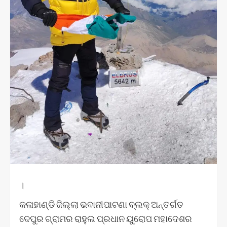
।
କଳାହାଣ୍ଡି ଜିଲ୍ଲା ଭବାନୀପାଟଣା ବ୍ଲକ୍ ଅନ୍ତର୍ଗତ
ଦେପୁର ଗ୍ରାମର ରାହୁଲ ପ୍ରଧାନ ୟୁରୋପ ମହାଦେଶର