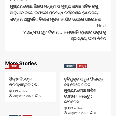
Post
ମୁଖ୍ୟମନ୍ତ୍ରୀ, ଶିଳ୍ପ ମନ୍ତ୍ରୀ ଓ ମୁଖ୍ୟ ଶାସନ ସଚିବ ଙ୍କୁ
Navigation
ସାକ୍ଷାତ କଲେ ଇଫକୋ ପ୍ରବନ୍ଧ ନିର୍ଦ୍ଦେଶକ ଡ଼ଃ.ଉଦୟ
ଶଙ୍କର ଅୱସ୍ତି : ବିକାଶ ମୂଳକ କାର୍ଯ୍ୟ ଉପରେ ଆଲୋଚନା
Next
ମହାନ୍ ସଂଘ ଯୁବ ବିଭାଗ ଓ କଳାଞ୍ଜଳି ଟ୍ରଷ୍ଟ ପକ୍ଷ ରୁ
ସ୍ବାସ୍ଥ୍ୟ ସେବା ଶିବିର
More Stories
ରାଜ୍ୟ
ରାଜନୀତି
ରାଜ୍ୟ
ଶିକ୍ଷାବିତଙ୍କ
ତୃଟିମୁକ୍ତ ସ୍କୁଲ ପିଲାଙ୍କ
ଶ୍ରଦ୍ଧାଞ୍ଜଳି ସଭା
ବହି କେବେ ମିଳିବ
ମୁଖ୍ୟମନ୍ତ୍ରୀ ତାରିଖ
EPA editor
ଘୋଷଣା କରନ୍ତୁ :
August 7, 2026
0
କଂଗ୍ରେସ
EPA editor
August 7, 2026
0