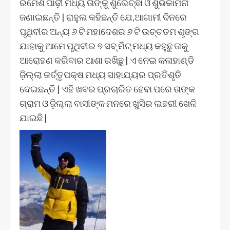
ରମେଶ ପାଢ଼ୀ ମଧ୍ୟ ତାଙ୍କୁ ଶୁଭେଚ୍ଛା ଓ ଶୁଭକାମନା
ଜଣାଇଛନ୍ତି | ରାହୁଲ କହିଛନ୍ତି ଯେ,ଆଗାମୀ ଦିନରେ
ପୃଥିବୀର ଅନ୍ୟ ୬ ଟି ମହାଦେଶର ୬ ଟି ଉଚ୍ଚତମ ଶୃଙ୍ଗ
ଯାହାକୁ ଆମେ ପୃଥିବୀର ୭ ସବ୍ ମିଟ୍ ମଧ୍ୟ କହୁଛୁ ତାକୁ
ଆରୋହଣ କରିବାର ଆଶା ରଖିଛୁ | ଏ ନେଇ କଳାହାଣ୍ଡି
ଜ଼ିଲ୍ଲା କର୍ତ୍ତୃପକ୍ଷ ମଧ୍ୟ ସାହାଯ୍ୟର ପ୍ରତିଶୃତି
ଦେଇଛନ୍ତି | ଏହି ଖବର ପ୍ରଚାରିତ ହେବା ପରେ ତାଙ୍କ
ଗ୍ରାମ ଓ ଜ଼ିଲ୍ଲା ବାସୀଙ୍କ ମନରେ ଖୁସିର ଲହରୀ ଖେଳି
ଯାଇଛି |