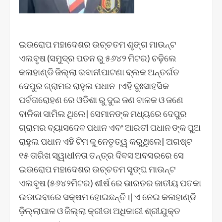
ଇଉରୋପ ମହାଦେଶର ଉଚ୍ଚତମ ଶୃଙ୍ଗ ମାଉନ୍ଟ
ଏଲବୃଷ (ସମୁଦ୍ର ପତନ ରୁ ୫୬୪୨ ମିଟର) ଚଢ଼ିଲେ
କଳାହାଣ୍ଡି ଜିଲ୍ଲା ଭବାନୀପାଟଣା ବ୍ଲକ ଅନ୍ତର୍ଗତ
ଦେପୁର ଗ୍ରାମର ରାହୁଲ ପଧାନ ।ଏହି ଦୁଃସାହସିକ
ପର୍ବତାରୋହଣ ରେ ଓଡିଶା ରୁ ଦୁଇ ଜଣ ବାଳକ ଓ ଜଣେ
ବାଳିକା ସାମିଲ ଥିଲେ| ସେମାନଙ୍କ ମଧ୍ୟରେ ଦେପୁର
ଗ୍ରାମର ବ୍ୟାସଦେବ ପଧାନ ଏବଂ ଆରତୀ ପଧାନ ଙ୍କ ପୁଅ
ରାହୁଲ ପଧାନ ଏହି ଟିମ କୁ ନେତୃତ୍ୱ କରୁଥିଲେ| ଅଗଷ୍ଟ
୧୫ ତାରିଖ ସ୍ୱାଧୀନତା ତନ୍ତ୍ର ଦିବସ ଅବସରରେ ସେ
ଇଉରୋପ ମହାଦେଶର ଉଚ୍ଚତମ ସୄଙ୍ଘ ମାଉନ୍ଟ
ଏଲବୃଷ (୫୬୪୨ମିଟର) ଶୀର୍ଷ ରେ ଭାରତର ଜାତୀୟ ପତକା
ଉଡାଇବାରେ ସକ୍ଷମ ହୋଇଛନ୍ତି।| ଏ ନେଇ କଳାହାଣ୍ଡି
ଜ଼ିଲ୍ଲାପାଳ ଓ ଜିଲ୍ଲା କ୍ରୀଡା ଅଧିକାରୀ ଶ୍ରୀଯୁକ୍ତ