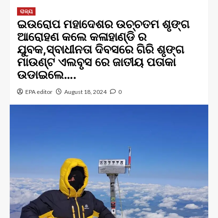
ରାଜ୍ୟ
ଇଉରୋପ ମହାଦେଶର ଉଚ୍ଚତମ ଶୃଙ୍ଗ
ଆରୋହଣ କଲେ କଳାହାଣ୍ଡି ର
ଯୁବକ,ସ୍ବାଧୀନତା ଦିବସରେ ଗିରି ଶୃଙ୍ଗ
ମାଉଣ୍ଟ ଏଲବୃସ ରେ ଜାତୀୟ ପତାକା
ଉଡାଇଲେ….
EPA editor
August 18, 2024
0