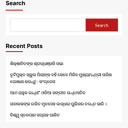
Search
Search
Recent Posts
ଶିକ୍ଷାବିତଙ୍କ ଶ୍ରଦ୍ଧାଞ୍ଜଳି ସଭା
ତୃଟିମୁକ୍ତ ସ୍କୁଲ ପିଲାଙ୍କ ବହି କେବେ ମିଳିବ ମୁଖ୍ୟମନ୍ତ୍ରୀ ତାରିଖ
ଘୋଷଣା କରନ୍ତୁ : କଂଗ୍ରେସ
ଆମ ରାହୁଳ ଗାନ୍ଧୀ” ଓଡିଆ ସଙ୍ଗୀତ ଉନ୍ମୋଚିତ
ନାବାଳକଙ୍କ ଗଳିତ ମୃତଦେହ ଉଦ୍ଧାର:ପୁଲିସର ତଦନ୍ତ ଜାରି ।
ବିଶ୍ୱ ସ୍ତନପାନ ସପ୍ତାହ ପାଳିତ