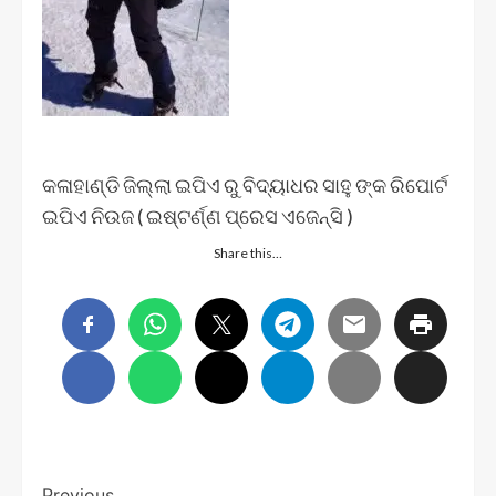
କଳାହାଣ୍ଡି ଜିଲ୍ଲା ଇପିଏ ରୁ ବିଦ୍ୟାଧର ସାହୁ ଙ୍କ ରିପୋର୍ଟ
ଇପିଏ ନିଉଜ ( ଇଷ୍ଟର୍ଣ୍ଣ ପ୍ରେସ ଏଜେନ୍ସି )
Share this…
Previous