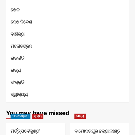
ଖେଳ
ଦେଶ ବିଦେଶ
ବାଣିଜ୍ୟ
ମନୋରଞ୍ଜନ
ରାଜନୀତି
ରାଜ୍ୟ
ସଂସ୍କୃତି
ସ୍ୱାସ୍ଥ୍ୟ
You may have missed
ମନୋରଞ୍ଜନ
ରାଜ୍ୟ
ରାଜ୍ୟ
ମର୍ତ୍ତ୍ୟବୈକୁଣ୍ଠ’
ଦାମୋଦରପୁର ହତ୍ୟାକାଣ୍ଡ