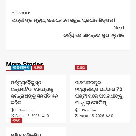
Post
Previous
ଛାତ୍ରୀ ଙ୍କ ମୃତ୍ୟୁ, ସନ୍ଧେହ ରେ ସ୍କୁଲ ପ୍ରଧାନ ଶିକ୍ଷକ l
Navigation
Next
ଚର୍ଚ୍ଚା ରେ ସାମନ୍ତରା ପୁର ହନୁମାନ
More Stories
ମନୋରଞ୍ଜନ
ରାଜ୍ୟ
ରାଜ୍ୟ
ମର୍ତ୍ତ୍ୟବୈକୁଣ୍ଠ’
ଦାମୋଦରପୁର
ଉନ୍ମୋଚିତ; ମହାପ୍ରଭୁ
ହତ୍ୟାକାଣ୍ଡ ଘଟଣାର 72
ଜଗନ୍ନାଥଙ୍କୁ ସମର୍ପିତ ୫୬
ଘଣ୍ଟା ପରେ ଅପରାଧୀଙ୍କୁ
କବିତା
ବାନ୍ଧିଲା ପୋଲିସ୍
EPA editor
EPA editor
August 5, 2026
0
August 5, 2026
0
ରାଜ୍ୟ
କୃଷି ପ୍ରଶିକ୍ଷିଣ