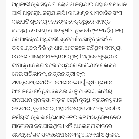
ଅଧିକାରୀଙ୍କ ସହିତ ଆଲୋଚନା କରାଯାଇ ତାହାର ସମାଧାନ
ପାଇଁ ଅନୁରୋଧ କରାଯାଇଛି l ଉପଖଣ୍ଡ ସାମ୍ବାଦିକ ସଂଘ
ସଭାପତି ଶୁଭମୟ ନନ୍ଦଙ୍କ ନେତୃତ୍ୱରେ ସମସ୍ତ
ସଦସ୍ୟ ଉପଖଣ୍ଡ ଆରକ୍ଷୀ ଅଧିକାରୀଙ୍କ କାର୍ଯ୍ୟାଳୟ
ରେ ଆରକ୍ଷୀ ଅଧିକାରୀ ସ୍ନେହାଶିଷ ସାହୁଙ୍କ ସହିତ
ଉପଖଣ୍ଡର ବିଭିନ୍ନ ଥାନା ଅଂଚଳରେ ରହିଥିବା ସମସ୍ୟା
ଉପରେ ଆଲୋଚନା କରାଯାଇଥିଲା l ଏଥିରେ ମୁଖ୍ୟତଃ
କାମାକ୍ଷାନଗର ସହର ମଧ୍ୟରେ ଭାରୀଯାନ ଚଳାଚଳ
ନେଇ ଅଭିଭାବକ, ଛାତ୍ରଛାତ୍ରୀ ଙ୍କ
ଅସନ୍ତୋଷ,କବାଡିଆ ଦୋକାନ ଯୋଗୁଁ କୃଷି ପ୍ରଧାନ
ଅଂଚଳରେ ରହିଥିବା କେନାଲ ର ଲୁହା ଗେଟ, ଜାତୀୟ
ରାଜପଥର ସୁରକ୍ଷା ବାଡ଼ ର ଚୋରି ବୃଦ୍ଧି, ବ୍ରାଉନସୁଗାର
କାରବାର, ଜୁଆ ଖେଳ, ମହାବୀରରୋଡ ଥାନା ଅଧିକାରୀ ଓ
କର୍ମଚାରୀ ଙ୍କ କାର୍ଯ୍ୟାଧାରା ନେଇ ଜନ ଅସନ୍ତୋଷ ନେଇ
ଆଲୋଚନା କରାଯାଇଥିଲା l ଏହି ଆଲୋଚନା କାଳରେ
ଶତପ୍ରତିଶତ ପଦକ୍ଷେପ ନେବାକୁ ଆରକ୍ଷୀ ଅଧିକାରୀ