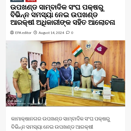
ଉପଖଣ୍ଡ ସାମ୍ବାଦିକ ସଂଘ ପକ୍ଷରୁ
ବିଭିନ୍ନ ସମସ୍ୟା ନେଇ ଉପଖଣ୍ଡ
ଆରକ୍ଷୀ ଅଧିକାରୀଙ୍କ ସହିତ ଆଲୋଚନା
EPA editor
August 14, 2024
0
କାମାକ୍ଷାନଗର ଉପଖଣ୍ଡ ସାମ୍ବାଦିକ ସଂଘ ପକ୍ଷରୁ
ବିଭିନ୍ନ ସମସ୍ୟା ନେଇ ଉପଖଣ୍ଡ ଆରକ୍ଷୀ