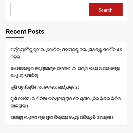
Search
Recent Posts
ମର୍ତ୍ତ୍ୟବୈକୁଣ୍ଠ’ ଉନ୍ମୋଚିତ; ମହାପ୍ରଭୁ ଜଗନ୍ନାଥଙ୍କୁ ସମର୍ପିତ ୫୬
କବିତା
ଦାମୋଦରପୁର ହତ୍ୟାକାଣ୍ଡ ଘଟଣାର 72 ଘଣ୍ଟା ପରେ ଅପରାଧୀଙ୍କୁ
ବାନ୍ଧିଲା ପୋଲିସ୍
କୃଷି ପ୍ରଶିକ୍ଷିଣ ସଚେତନତା କାର୍ଯ୍ୟକ୍ରମ
ପୁଣି ସୋସିଆଲ ମିଡିଆ ଇନଷ୍ଟାଗ୍ରାମ ରେ ଶ୍ରୀମନ୍ଦିର ଭିତର ଭିଡିଓ
ଭାଇରାଲ।
ରାଜସ୍ୱ ମନ୍ତ୍ରୀ ଙ୍କ ପୁରୀ ଜିଲ୍ଲାର ବନ୍ୟା ପରିସ୍ଥିତି ସମୀକ୍ଷା।