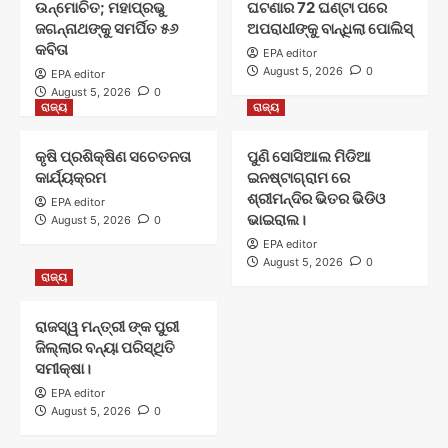
ଉନ୍ମୋଚିତ; ମହାପ୍ରଭୁ
ଘଟଣାର 72 ଘଣ୍ଟା ପରେ
ଜଗନ୍ନାଥଙ୍କୁ ସମର୍ପିତ ୫୬
ଅପରାଧୀଙ୍କୁ ବାନ୍ଧିଲା ପୋଲିସ୍
କବିତା
EPA editor
August 5, 2026
0
EPA editor
August 5, 2026
0
ରାଜ୍ୟ
ରାଜ୍ୟ
କୃଷି ପ୍ରଶିକ୍ଷିଣ ସଚେତନତା
ପୁଣି ସୋସିଆଲ ମିଡିଆ
କାର୍ଯ୍ୟକ୍ରମ
ଇନଷ୍ଟାଗ୍ରାମ ରେ
ଶ୍ରୀମନ୍ଦିର ଭିତର ଭିଡିଓ
EPA editor
ଭାଇରାଲ।
August 5, 2026
0
EPA editor
August 5, 2026
0
ରାଜ୍ୟ
ରାଜସ୍ୱ ମନ୍ତ୍ରୀ ଙ୍କ ପୁରୀ
ଜିଲ୍ଲାର ବନ୍ୟା ପରିସ୍ଥିତି
ସମୀକ୍ଷା।
EPA editor
August 5, 2026
0