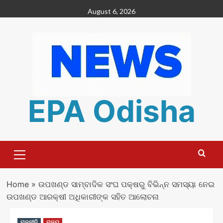
Skip
August 6, 2026
to
content
EPA Odisha
Primary
Menu
Home
»
ଉପଖଣ୍ଡ ସାମ୍ବାଦିକ ସଂଘ ପକ୍ଷରୁ ବିଭିନ୍ନ ସମସ୍ୟା ନେଇ
ଉପଖଣ୍ଡ ଆରକ୍ଷୀ ଅଧିକାରୀଙ୍କ ସହିତ ଆଲୋଚନା
ରାଜନୀତି
ରାଜ୍ୟ