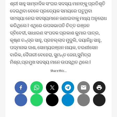
ଶ୍ରୀ ସାହୁ ସାମ୍ବାଦିକ ସଂଘର ସଦସ୍ୟ ମାନଙ୍କୁ ପ୍ରତିଶୃତି
ଦେଇଥିବା ବେଳେ ପ୍ରତ୍ୟେକ ସମୟରେ ଘଟୁଥିବା
ସମସ୍ୟା ନେଇ ସଦସ୍ୟମାନେ ଜଣାଇବାକୁ ମଧ୍ୟ ଅନୁରୋଧ
କରିଥିଲେ l ଏଥିରେ ଉପସଭାପତି ଚିତ୍ତ ରଞ୍ଜନ
ଦ୍ବିବେଦୀ, ସାଧାରଣ ସଂପଦକ ପ୍ରକାଶ କୁମାର ପାତ୍ର,
କୃଷ୍ଣ ଚନ୍ଦ୍ର ସାହୁ, ପ୍ରହଲ୍ଲାଦ ମୁଦୁଲି, ଦୟାନିଧି ସାହୁ,
ପଦ୍ମନାଭ ଦାଶ, ସୋମ୍ୟରଞ୍ଜନ ନାୟକ, ତରଣୀସେନ
ବାରିକ, ଦୈତାରୀ ବେହେରା, ସୁମନ୍ତ ଜେନା,ସୁମିତ୍ରା
ମିଶ୍ର,ପ୍ରମୁଖ ସଦସ୍ୟ ମାନେ ଉପସ୍ଥିତ ଥିଲେ l
Share this…