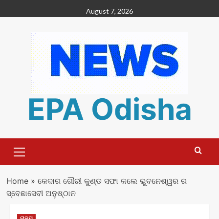
Skip
August 7, 2026
to
content
EPA Odisha
Primary
Menu
Home
»
କେଦାର ଗୌରୀ କୁଣ୍ଡ ସଫା କଲେ ଭୁବନେଶ୍ୱର ର
ସ୍ବେଛାସେବୀ ଅନୁଷ୍ଠାନ
ରାଜ୍ୟ