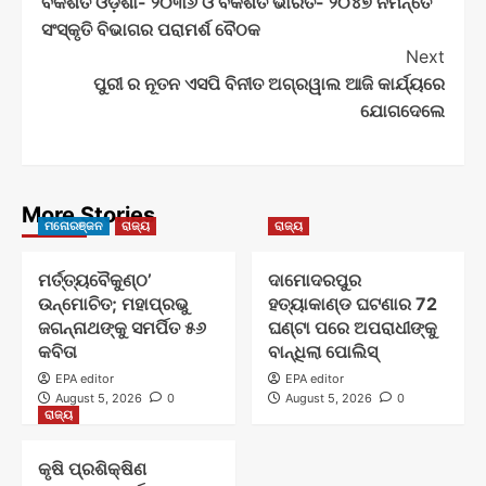
ବିକଶିତ ଓଡ଼ିଶା- ୨୦୩୬ ଓ ବିକଶିତ ଭାରତ- ୨୦୪୭ ନିମନ୍ତେ
Navigation
ସଂସ୍କୃତି ବିଭାଗର ପରାମର୍ଶ ବୈଠକ
Next
ପୁରୀ ର ନୂତନ ଏସପି ବିନୀତ ଅଗ୍ରୱାଲ ଆଜି କାର୍ଯ୍ୟରେ
ଯୋଗଦେଲେ
More Stories
ମନୋରଞ୍ଜନ
ରାଜ୍ୟ
ରାଜ୍ୟ
ମର୍ତ୍ତ୍ୟବୈକୁଣ୍ଠ’
ଦାମୋଦରପୁର
ଉନ୍ମୋଚିତ; ମହାପ୍ରଭୁ
ହତ୍ୟାକାଣ୍ଡ ଘଟଣାର 72
ଜଗନ୍ନାଥଙ୍କୁ ସମର୍ପିତ ୫୬
ଘଣ୍ଟା ପରେ ଅପରାଧୀଙ୍କୁ
କବିତା
ବାନ୍ଧିଲା ପୋଲିସ୍
EPA editor
EPA editor
August 5, 2026
0
August 5, 2026
0
ରାଜ୍ୟ
କୃଷି ପ୍ରଶିକ୍ଷିଣ