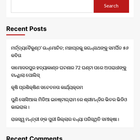
Search
Recent Posts
ମର୍ତ୍ତ୍ୟବୈକୁଣ୍ଠ’ ଉନ୍ମୋଚିତ; ମହାପ୍ରଭୁ ଜଗନ୍ନାଥଙ୍କୁ ସମର୍ପିତ ୫୬
କବିତା
ଦାମୋଦରପୁର ହତ୍ୟାକାଣ୍ଡ ଘଟଣାର 72 ଘଣ୍ଟା ପରେ ଅପରାଧୀଙ୍କୁ
ବାନ୍ଧିଲା ପୋଲିସ୍
କୃଷି ପ୍ରଶିକ୍ଷିଣ ସଚେତନତା କାର୍ଯ୍ୟକ୍ରମ
ପୁଣି ସୋସିଆଲ ମିଡିଆ ଇନଷ୍ଟାଗ୍ରାମ ରେ ଶ୍ରୀମନ୍ଦିର ଭିତର ଭିଡିଓ
ଭାଇରାଲ।
ରାଜସ୍ୱ ମନ୍ତ୍ରୀ ଙ୍କ ପୁରୀ ଜିଲ୍ଲାର ବନ୍ୟା ପରିସ୍ଥିତି ସମୀକ୍ଷା।
Recent Comments