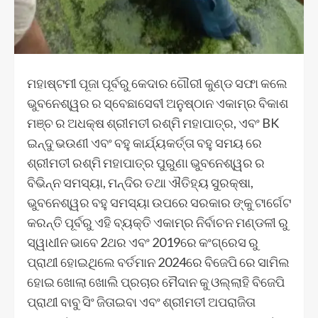
ମହାଷ୍ଟମୀ ପୂଜା ପୂର୍ବରୁ କେଦାର ଗୌରୀ କୁଣ୍ଡ ସଫା କଲେ
ଭୁବନେଶ୍ୱର ର ସ୍ବେଛାସେବୀ ଅନୁଷ୍ଠାନ ଏକାମ୍ର ବିକାଶ
ମଞ୍ଚ ର ଅଧକ୍ଷ ଶ୍ରୀମତୀ ରଶ୍ମି ମହାପାତ୍ର, ଏବଂ BK
ଇନ୍ଦୁ ଭଉଣୀ ଏବଂ ବହୁ କାର୍ଯ୍ୟକର୍ତ୍ତା ବହୁ ସମୟ ରେ
ଶ୍ରୀମତୀ ରଶ୍ମି ମହାପାତ୍ର ପୁରୁଣା ଭୁବନେଶ୍ୱର ର
ବିଭିନ୍ନ ସମସ୍ୟା, ମନ୍ଦିର ତଥା ଐତିହ୍ୟ ସୁରକ୍ଷା,
ଭୁବନେଶ୍ୱର ବହୁ ସମସ୍ୟା ଉପରେ ସରକାର ଙ୍କୁ ଟାର୍ଗେଟ
କରନ୍ତି ପୂର୍ବରୁ ଏହି ବ୍ୟକ୍ତି ଏକାମ୍ର ନିର୍ବାଚନ ମଣ୍ଡଳୀ ରୁ
ସ୍ୱାଧୀନ ଭାବେ 2ଥର ଏବଂ 2019ରେ କଂଗ୍ରେସ ରୁ
ପ୍ରାଥୀ ହୋଇଥିଲେ ବର୍ତମାନ 2024ରେ ବିଜେପି ରେ ସାମିଲ
ହୋଇ ଖୋଲା ଖୋଲି ପ୍ରଚାର ମୈଦାନ କୁ ଓଲ୍ଲାହି ବିଜେପି
ପ୍ରାଥୀ ବାବୁ ସିଂ ଜିତାଇବା ଏବଂ ଶ୍ରୀମତୀ ଅପରାଜିତା