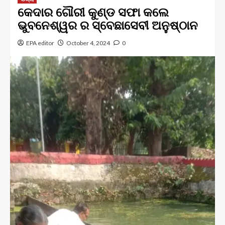
କେଦାର ଗୌରୀ କୁଣ୍ଡ ସଫା କଲେ
ଭୁବନେଶ୍ୱର ର ସ୍ବେଛାସେବୀ ଅନୁଷ୍ଠାନ
EPA editor
October 4, 2024
0