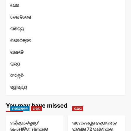
ଖେଳ
ଦେଶ ବିଦେଶ
ବାଣିଜ୍ୟ
ମନୋରଞ୍ଜନ
ରାଜନୀତି
ରାଜ୍ୟ
ସଂସ୍କୃତି
ସ୍ୱାସ୍ଥ୍ୟ
You may have missed
ମନୋରଞ୍ଜନ
ରାଜ୍ୟ
ରାଜ୍ୟ
ମର୍ତ୍ତ୍ୟବୈକୁଣ୍ଠ’
ଦାମୋଦରପୁର ହତ୍ୟାକାଣ୍ଡ
ଉନ୍ମୋଚିତ; ମହାପ୍ରଭୁ
ଘଟଣାର 72 ଘଣ୍ଟା ପରେ