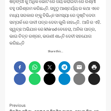
ଷଡ଼ଙ୍ଗୀ କୁ ଅଧିକ ଭୋଟ ରେ ଜୟ କରାଇବା ରେ ରଶ୍ମୀ
ବହୁ ପରିଶ୍ରମ କରିଛନ୍ତି. ସବୁଠୁ ଆଶ୍ଚର୍ଯ୍ୟ ର କଥା ଏବେ
ମଧ୍ୟ ସରକାର ଙ୍କୁ ବିଭିନ୍ନ ସମସ୍ୟା ରେ ଦୃଷ୍ଟି ଦେବା
ସମ୍ପର୍କ ରେ ଦାବୀ ପତ୍ର ଦେବା ଭୁଲି ନାହାନ୍ତି. ଆଜି ର ଏହି.
ସ୍ୱଚ୍ଛ ଅଭିଯାନ ରେ khirod ବେହେରା, ଅନିଲ ପାତ୍ର,
ଭାଇ ଚିତ୍ତ ରଞ୍ଜନ, ଭଉଣୀ ଶାନ୍ତି ଦେବୀ ସହଯୋଗ
କରିଛନ୍ତି
Share this…
Post
Previous