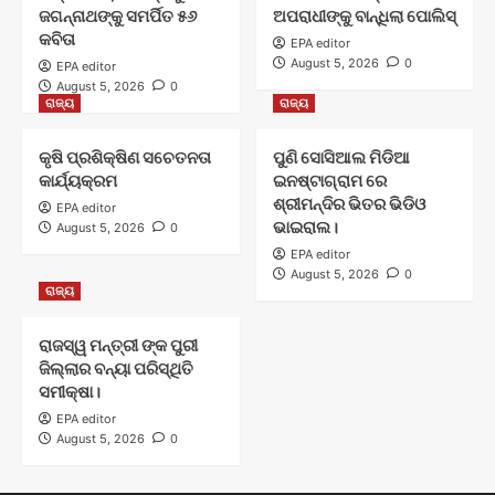
ଜଗନ୍ନାଥଙ୍କୁ ସମର୍ପିତ ୫୬
ଅପରାଧୀଙ୍କୁ ବାନ୍ଧିଲା ପୋଲିସ୍
କବିତା
EPA editor
August 5, 2026
0
EPA editor
August 5, 2026
0
ରାଜ୍ୟ
ରାଜ୍ୟ
କୃଷି ପ୍ରଶିକ୍ଷିଣ ସଚେତନତା
ପୁଣି ସୋସିଆଲ ମିଡିଆ
କାର୍ଯ୍ୟକ୍ରମ
ଇନଷ୍ଟାଗ୍ରାମ ରେ
ଶ୍ରୀମନ୍ଦିର ଭିତର ଭିଡିଓ
EPA editor
ଭାଇରାଲ।
August 5, 2026
0
EPA editor
August 5, 2026
0
ରାଜ୍ୟ
ରାଜସ୍ୱ ମନ୍ତ୍ରୀ ଙ୍କ ପୁରୀ
ଜିଲ୍ଲାର ବନ୍ୟା ପରିସ୍ଥିତି
ସମୀକ୍ଷା।
EPA editor
August 5, 2026
0