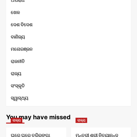
ଅପରାଧ
ଖେଳ
ଦେଶ ବିଦେଶ
ବାଣିଜ୍ୟ
ମନୋରଞ୍ଜନ
ରାଜନୀତି
ରାଜ୍ୟ
ସଂସ୍କୃତି
ସ୍ୱାସ୍ଥ୍ୟ
You may have missed
ରାଜ୍ୟ
ରାଜ୍ୟ
ଘରେ ଘରେ ତ୍ରିରଙ୍ଗା
ମନ୍ତ୍ରୀ ଶ୍ରୀ ନିତ୍ୟାନନ୍ଦ