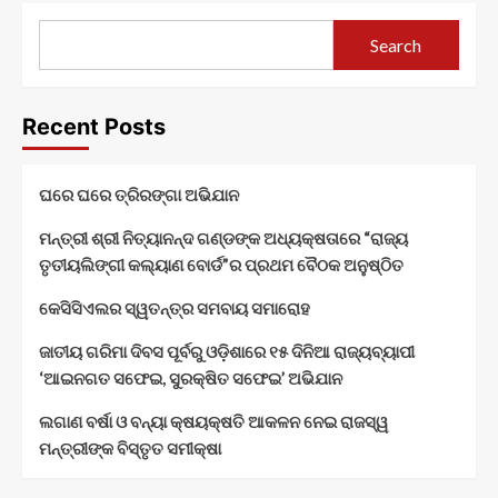
Search
Recent Posts
ଘରେ ଘରେ ତ୍ରିରଙ୍ଗା ଅଭିଯାନ
ମନ୍ତ୍ରୀ ଶ୍ରୀ ନିତ୍ୟାନନ୍ଦ ଗଣ୍ଡଙ୍କ ଅଧ୍ୟକ୍ଷତାରେ “ରାଜ୍ୟ
ତୃତୀୟଲିଙ୍ଗୀ କଲ୍ୟାଣ ବୋର୍ଡ”ର ପ୍ରଥମ ବୈଠକ ଅନୁଷ୍ଠିତ
କେସିସିଏଲର ସ୍ୱତନ୍ତ୍ର ସମବାୟ ସମାରୋହ
ଜାତୀୟ ଗରିମା ଦିବସ ପୂର୍ବରୁ ଓଡ଼ିଶାରେ ୧୫ ଦିନିଆ ରାଜ୍ୟବ୍ୟାପୀ
‘ଆଇନଗତ ସଫେଇ, ସୁରକ୍ଷିତ ସଫେଇ’ ଅଭିଯାନ
ଲଗାଣ ବର୍ଷା ଓ ବନ୍ୟା କ୍ଷୟକ୍ଷତି ଆକଳନ ନେଇ ରାଜସ୍ୱ
ମନ୍ତ୍ରୀଙ୍କ ବିସ୍ତୃତ ସମୀକ୍ଷା