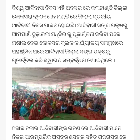
ବିଶ୍ୱ ଆଦିବାସୀ ଦିବସ ଏହି ଅବସର ରେ କଳାହାଣ୍ଡି ଜିଲ୍ଲା
କୋକସରା ବ୍ଲକ ଧାନ ମଣ୍ଡି ରେ ଜିଲ୍ଲା ସ୍ତରୀୟ
ଆଦିବାସୀ ଦିବସ ପାଳନ ହୋଇଛି। ଆଦିବାସୀ ସଙ୍ଘ ପକ୍ଷରୁ
ଆମପାଣି ବୁଢ଼ାରଜା ମନ୍ଦିର ରୁ ପୂଜାର୍ଚ୍ଚନା କରିବା ପରେ
ମଶାଲ ନେଇ କୋକସରା ବ୍ଲକ କାର୍ଯ୍ୟାଳୟ ସମ୍ମୁଖରେ
ପହଞ୍ଚିବା ପରେ ଆଦିବାସୀ ଜିଲ୍ଲା ସଙ୍ଘ ପକ୍ଷରୁ
ପୂଜାର୍ଚ୍ଚନା କରି ସ୍ୱାଗତ ସମ୍ବର୍ଦ୍ଧନା ଜଣାଇଥିଲେ।
ହଜାର ହଜାର ଆଦିବାସୀଙ୍କ ଗହଣ ରେ ଆଦିବାସୀ ମାନେ
ନିଜର ପାରମ୍ପରିକ ଅସ୍ତ୍ରଶସ୍ତ୍ର ସହିତ ରାଜରାସ୍ତା ରେ