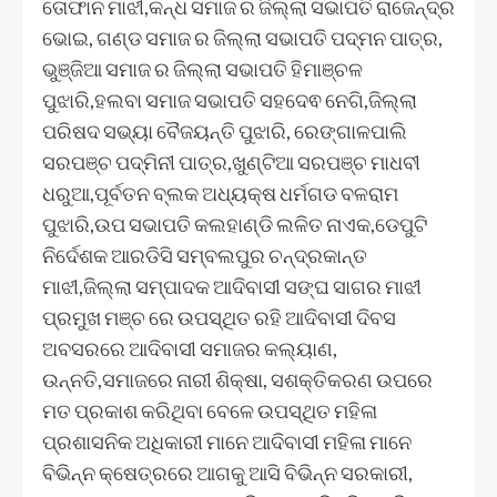
ତୋଫାନ ମାଝୀ,କନ୍ଧ ସମାଜ ର ଜିଲ୍ଲା ସଭାପତି ରାଜେନ୍ଦ୍ର
ଭୋଇ, ଗଣ୍ଡ ସମାଜ ର ଜିଲ୍ଲା ସଭାପତି ପଦ୍ମନ ପାତ୍ର,
ଭୁଞ୍ଜିଆ ସମାଜ ର ଜିଲ୍ଲା ସଭାପତି ହିମାଞ୍ଚଳ
ପୁଝାରି,ହଲବା ସମାଜ ସଭାପତି ସହଦେଵ ନେଗି,ଜିଲ୍ଲା
ପରିଷଦ ସଭ୍ୟା ବୈଜୟନ୍ତି ପୁଝାରି, ରେଙ୍ଗାଳପାଲି
ସରପଞ୍ଚ ପଦ୍ମିନୀ ପାତ୍ର,ଖୁଣ୍ଟିଆ ସରପଞ୍ଚ ମାଧବୀ
ଧରୁଆ,ପୂର୍ବତନ ବ୍ଲକ ଅଧ୍ୟକ୍ଷ ଧର୍ମଗଡ ବଳରାମ
ପୁଝାରି,ଉପ ସଭାପତି କଲହାଣ୍ଡି ଲଳିତ ନାଏକ,ଡେପୁଟି
ନିର୍ଦେଶକ ଆରଡିସି ସମ୍ବଲପୁର ଚନ୍ଦ୍ରକାନ୍ତ
ମାଝୀ,ଜିଲ୍ଲା ସମ୍ପାଦକ ଆଦିବାସୀ ସଙ୍ଘ ସାଗର ମାଝୀ
ପ୍ରମୁଖ ମଞ୍ଚ ରେ ଉପସ୍ଥିତ ରହି ଆଦିବାସୀ ଦିବସ
ଅବସରରେ ଆଦିବାସୀ ସମାଜର କଲ୍ୟାଣ,
ଉନ୍ନତି,ସମାଜରେ ନାରୀ ଶିକ୍ଷା, ସଶକ୍ତିକରଣ ଉପରେ
ମତ ପ୍ରକାଶ କରିଥିବା ବେଳେ ଉପସ୍ଥିତ ମହିଳା
ପ୍ରଶାସନିକ ଅଧିକାରୀ ମାନେ ଆଦିବାସୀ ମହିଳା ମାନେ
ବିଭିନ୍ନ କ୍ଷେତ୍ରରେ ଆଗକୁ ଆସି ବିଭିନ୍ନ ସରକାରୀ,