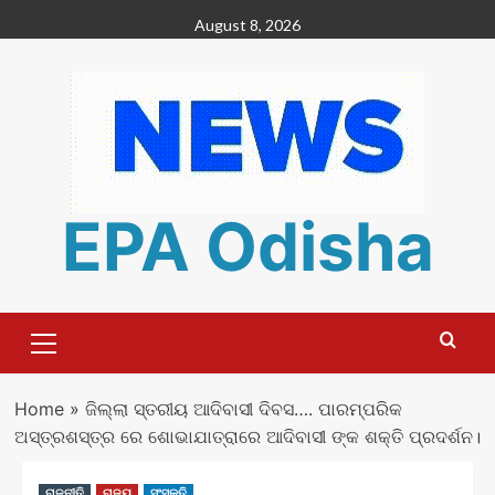
Skip
August 8, 2026
to
content
EPA Odisha
Primary
Menu
Home
»
ଜିଲ୍ଲା ସ୍ତରୀୟ ଆଦିବାସୀ ଦିବସ…. ପାରମ୍ପରିକ
ଅସ୍ତ୍ରଶସ୍ତ୍ର ରେ ଶୋଭାଯାତ୍ରାରେ ଆଦିବାସୀ ଙ୍କ ଶକ୍ତି ପ୍ରଦର୍ଶନ।
ରାଜନୀତି
ରାଜ୍ୟ
ସଂସ୍କୃତି