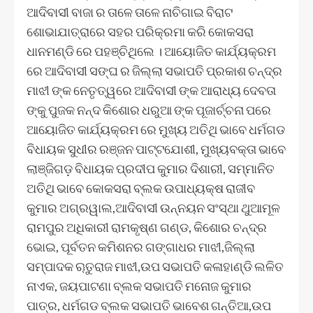
ଆଦିବାସୀ ବାଜା ର ତାଳେ ତାଳେ ନାଚିଗାଇ ବିରାଟ
ଶୋଭାଯାତ୍ରାରେ ସହର ପରିକ୍ରମା କରି କୋକସରା
ଧାନମଣ୍ଡି ରେ ପହଞ୍ଚିଥିଲେ । ଆୟୋଜିତ କାର୍ଯ୍ୟକ୍ରମ
ରେ ଆଦିବାସୀ ସଙ୍ଘ ର ଜିଲ୍ଲା ସଭାପତି ପ୍ରକାଶ ଚନ୍ଦ୍ର
ମାଝୀ ଙ୍କ ନେତୃତ୍ୱରେ ଆଦିବାସୀ ଙ୍କ ଆରାଧ୍ୟ ଦେବତା
ଙ୍କୁ ପୁଜକ ନନ୍ଦ କିଶୋର ଧରୁଆ ଙ୍କ ପୂଜାର୍ଚ୍ଚନା ପରେ
ଆୟୋଜିତ କାର୍ଯ୍ୟକ୍ରମ ରେ ମୁଖ୍ୟ ଅତିଥି ଭାବେ ଧର୍ମଗଡ
ବିଧାୟକ ସୁଧୀର ରଞ୍ଜନ ପାଟ୍ଟଯୋଶୀ, ମୁଖ୍ୟବକ୍ତା ଭାବେ
ଲାଞ୍ଜିଗଡ଼ ବିଧାୟକ ପ୍ରଦୀପ କୁମାର ଦିଶାରୀ, ସମ୍ମାନିତ
ଅତିଥି ଭାବେ କୋକସରା ବ୍ଲକ ଉପାଧ୍ୟକ୍ଷ ରାଜୀବ
କୁମାର ଅଗ୍ରୱାଲ,ଆଦିବାସୀ ଉନ୍ନୟନ ସଂସ୍ଥା ଥୁଆମୂଳ
ରାମପୁର ଅଧିକାରୀ ରାମକୃଷ୍ଣ ଗଣ୍ଡ, କିଶୋର ଚନ୍ଦ୍ର
ଭୋଇ, ପୂର୍ବତନ କମିଶନର ଗଙ୍ଗାଧର ମାଝୀ,ଜିଲ୍ଲା
ସମ୍ପାଦକ ୠତୁରାଜ ମାଝୀ,ଉପ ସଭାପତି କଳାହାଣ୍ଡି ଲଳିତ
ନାଏକ, ଜୟପାଟଣା ବ୍ଲକ ସଭାପତି ମନୋଜ କୁମାର
ପାତ୍ର, ଧର୍ମଗଡ ବ୍ଲକ ସଭାପତି ଭାବେଶ ଗନ୍ତିଆ,ଉପ