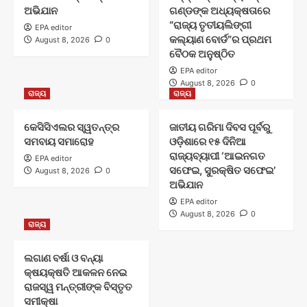
ଅଭିଯାନ
ଗଣ୍ଡଙ୍କ ଅଧ୍ୟକ୍ଷତାରେ
“ରାଜ୍ୟ ତୃତୀୟଲିଙ୍ଗୀ
EPA editor
କଲ୍ୟାଣ ବୋର୍ଡ”ର ପ୍ରଥମ
August 8, 2026
0
ବୈଠକ ଅନୁଷ୍ଠିତ
EPA editor
August 8, 2026
0
ରାଜ୍ୟ
ରାଜ୍ୟ
କେସିସିଏଲର ସ୍ୱତନ୍ତ୍ର
ଜାତୀୟ ଗରିମା ଦିବସ ପୂର୍ବରୁ
ସମବାୟ ସମାରୋହ
ଓଡ଼ିଶାରେ ୧୫ ଦିନିଆ
ରାଜ୍ୟବ୍ୟାପୀ ‘ଆଇନଗତ
EPA editor
ସଫେଇ, ସୁରକ୍ଷିତ ସଫେଇ’
August 8, 2026
0
ଅଭିଯାନ
EPA editor
August 8, 2026
0
ରାଜ୍ୟ
ଲଗାଣ ବର୍ଷା ଓ ବନ୍ୟା
କ୍ଷୟକ୍ଷତି ଆକଳନ ନେଇ
ରାଜସ୍ୱ ମନ୍ତ୍ରୀଙ୍କ ବିସ୍ତୃତ
ସମୀକ୍ଷା