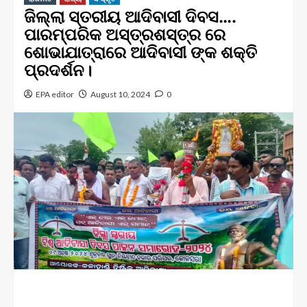
ଜିଲ୍ଲା ସ୍ତରୀୟ ଆଦିବାସୀ ଦିବସ….
ପାରମ୍ପରିକ ଅସ୍ତ୍ରଶସ୍ତ୍ର ରେ
ଶୋଭାଯାତ୍ରାରେ ଆଦିବାସୀ ଙ୍କ ଶକ୍ତି
ପ୍ରଦର୍ଶନ।
EPA editor
August 10, 2024
0