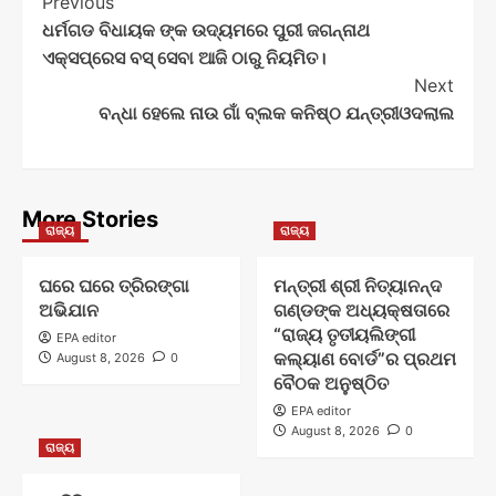
Post
Previous
ଧର୍ମଗଡ ବିଧାୟକ ଙ୍କ ଉଦ୍ୟମରେ ପୁରୀ ଜଗନ୍ନାଥ
Navigation
ଏକ୍ସପ୍ରେସ ବସ୍ ସେବା ଆଜି ଠାରୁ ନିୟମିତ।
Next
ବନ୍ଧା ହେଲେ ନାଉ ଗାଁ ବ୍ଲକ କନିଷ୍ଠ ଯନ୍ତ୍ରୀଓଦଲାଲ
More Stories
ରାଜ୍ୟ
ରାଜ୍ୟ
ଘରେ ଘରେ ତ୍ରିରଙ୍ଗା
ମନ୍ତ୍ରୀ ଶ୍ରୀ ନିତ୍ୟାନନ୍ଦ
ଅଭିଯାନ
ଗଣ୍ଡଙ୍କ ଅଧ୍ୟକ୍ଷତାରେ
“ରାଜ୍ୟ ତୃତୀୟଲିଙ୍ଗୀ
EPA editor
କଲ୍ୟାଣ ବୋର୍ଡ”ର ପ୍ରଥମ
August 8, 2026
0
ବୈଠକ ଅନୁଷ୍ଠିତ
EPA editor
August 8, 2026
0
ରାଜ୍ୟ