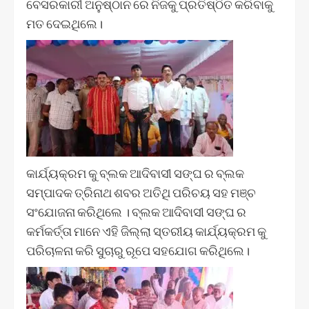
ବେସରକାରୀ ଅନୁଷ୍ଠାନ ରେ ନିଜକୁ ପ୍ରତିଷ୍ଠିତ କରିବାକୁ
ମତ ଦେଇଥିଲେ।
କାର୍ଯ୍ୟକ୍ରମ କୁ ବ୍ଲକ ଆଦିବାସୀ ସଙ୍ଘ ର ବ୍ଲକ
ସମ୍ପାଦକ ତ୍ରିନାଥ ଶବର ଅତିଥି ପରିଚୟ ସହ ମଞ୍ଚ
ସଂଯୋଜନା କରିଥିଲେ । ବ୍ଲକ ଆଦିବାସୀ ସଙ୍ଘ ର
କର୍ମକର୍ତ୍ତା ମାନେ ଏହି ଜିଲ୍ଲା ସ୍ତରୀୟ କାର୍ଯ୍ୟକ୍ରମ କୁ
ପରିଚାଳନା କରି ସୁଚାରୁ ରୂପେ ସହଯୋଗ କରିଥିଲେ।