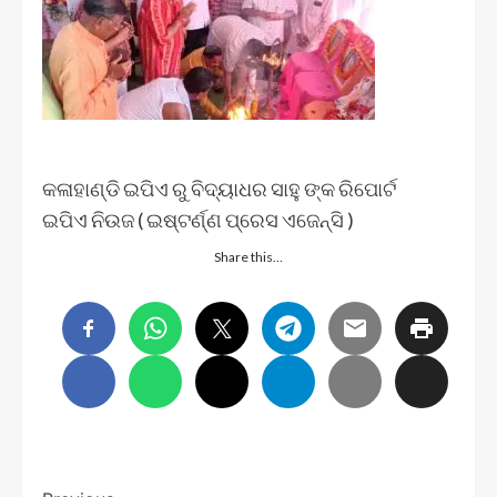
କଳାହାଣ୍ଡି ଇପିଏ ରୁ ବିଦ୍ୟାଧର ସାହୁ ଙ୍କ ରିପୋର୍ଟ
ଇପିଏ ନିଉଜ ( ଇଷ୍ଟର୍ଣ୍ଣ ପ୍ରେସ ଏଜେନ୍ସି )
Share this…