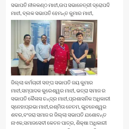
ସଭାପତି ନୀଳକଣ୍ଠ ମାଝୀ,ଉପ ସଭାନେତ୍ରୀ ଦ୍ରୋପଦି
ମାଝୀ, ବ୍ଲକ ସଭାପତି ହେମନ୍ତ କୁମାର ମାଝୀ,
ଜିଲ୍ଲା କର୍ମଚାରୀ ସଙ୍ଘ ସଭାପତି ଜୟ କୁମାର
ମାଝୀ,ସମ୍ପାଦକ କୁରେଶ୍ୱର ମାଝୀ, ଭତ୍ରା ସମାଜ ର
ସଭାପତି କୈଳାସ ଚନ୍ଦ୍ର ମାଝୀ,ପ୍ରଶାସନିକ ଅଧିକାରୀ
ସ୍ନେହାପ୍ରଭା ମାଝୀ,ରଶ୍ମିତା ନେତମ, ଭୁବନେଶ୍ୱର
ଶବର,ବଂଜରା ସମାଜ ର ଜିଲ୍ଲା ସଭାପତି ଯଶୋବନ୍ତ
ନାଏକ,ସମାଜସେବୀ କେତନ ପାତ୍ର, ଶିକ୍ଷା ଅଧିକାରୀ