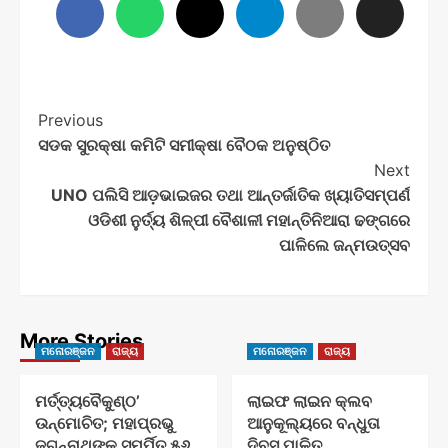
Post
Previous
ସଡକ ସୁରକ୍ଷା କମିଟି ସମୀକ୍ଷା ବୈଠକ ଅନୁଷ୍ଠିତ
Navigation
Next
UNO ପଲିସି ଆଡ଼ଭାଇଜର ତଥା ଆନ୍ତର୍ଜାତିକ ଖ୍ୟାତିସମ୍ପର୍ଣ
ଓଡିଶୀ ନୁର୍ତ୍ୟ ଶିଳ୍ପୀ ବୈଶାଳୀ ମହାନ୍ତିନିଆରା ଢଙ୍ଗରେ
ପାଳିଲେ ଜନ୍ମଉତ୍ସବ
More Stories
ମନୋରଞ୍ଜନ
ରାଜ୍ୟ
ମନୋରଞ୍ଜନ
ରାଜ୍ୟ
ମର୍ତ୍ତ୍ୟବୈକୁଣ୍ଠ’
ଲାଇଫ ଲାଇନ କ୍ଲବ
ଉନ୍ମୋଚିତ; ମହାପ୍ରଭୁ
ଆନୁକୂଲ୍ୟରେ ବନ୍ଧୁତା
ଜଗନ୍ନାଥଙ୍କୁ ସମର୍ପିତ ୫୬
ଦିବସ ପାଳିତ