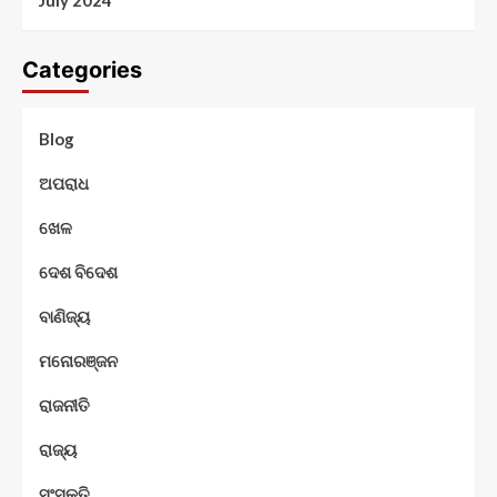
July 2024
Categories
Blog
ଅପରାଧ
ଖେଳ
ଦେଶ ବିଦେଶ
ବାଣିଜ୍ୟ
ମନୋରଞ୍ଜନ
ରାଜନୀତି
ରାଜ୍ୟ
ସଂସ୍କୃତି