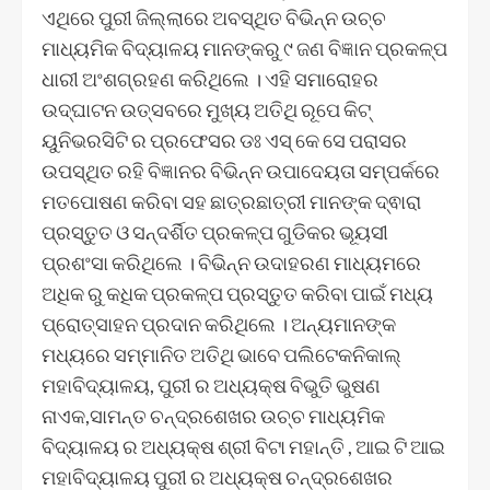
ଏଥିରେ ପୁରୀ ଜିଲ୍ଲାରେ ଅବସ୍ଥିତ ବିଭିନ୍ନ ଉଚ୍ଚ
ମାଧ୍ୟମିକ ବିଦ୍ୟାଳୟ ମାନଙ୍କରୁ ୯ ଜଣ ବିଜ୍ଞାନ ପ୍ରକଳ୍ପ
ଧାରୀ ଅଂଶଗ୍ରହଣ କରିଥିଲେ । ଏହି ସମାରୋହର
ଉଦ୍ଘାଟନ ଉତ୍ସବରେ ମୁଖ୍ୟ ଅତିଥି ରୂପେ କିଟ୍
ୟୁନିଭରସିଟି ର ପ୍ରଫେସର ଡଃ ଏସ୍ କେ ସେ ପରାସର
ଉପସ୍ଥିତ ରହି ବିଜ୍ଞାନର ବିଭିନ୍ନ ଉପାଦେୟତା ସମ୍ପର୍କରେ
ମତପୋଷଣ କରିବା ସହ ଛାତ୍ରଛାତ୍ରୀ ମାନଙ୍କ ଦ୍ଵାରା
ପ୍ରସ୍ତୁତ ଓ ସନ୍ଦର୍ଶିତ ପ୍ରକଳ୍ପ ଗୁଡିକର ଭୂୟସୀ
ପ୍ରଶଂସା କରିଥିଲେ । ବିଭିନ୍ନ ଉଦାହରଣ ମାଧ୍ୟମରେ
ଅଧିକ ରୁ କଧିକ ପ୍ରକଳ୍ପ ପ୍ରସ୍ତୁତ କରିବା ପାଇଁ ମଧ୍ୟ
ପ୍ରୋତ୍ସାହନ ପ୍ରଦାନ କରିଥିଲେ । ଅନ୍ୟମାନଙ୍କ
ମଧ୍ୟରେ ସମ୍ମାନିତ ଅତିଥି ଭାବେ ପଲିଟେକନିକାଲ୍
ମହାବିଦ୍ୟାଳୟ, ପୁରୀ ର ଅଧ୍ୟକ୍ଷ ବିଭୁତି ଭୁଷଣ
ନାଏକ,ସାମନ୍ତ ଚନ୍ଦ୍ରଶେଖର ଉଚ୍ଚ ମାଧ୍ୟମିକ
ବିଦ୍ୟାଳୟ ର ଅଧ୍ୟକ୍ଷ ଶ୍ରୀ ବିଟା ମହାନ୍ତି , ଆଇ ଟି ଆଇ
ମହାବିଦ୍ୟାଳୟ ପୁରୀ ର ଅଧ୍ୟକ୍ଷ ଚନ୍ଦ୍ରଶେଖର