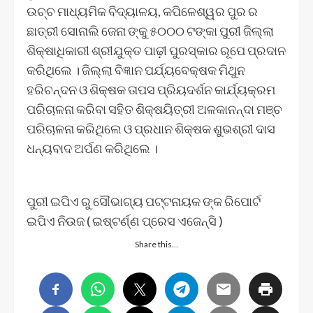
ଉଚ୍ଚ ମାଧ୍ୟମିକ ବିଦ୍ୟାଳୟ, କପିଳେଶ୍ୱର ପୁର ର
ଛାତ୍ରୀ ସୋନାଲି ଜେନା ଙ୍କୁ ୫୦୦୦ ଟଙ୍କା ପୁରୀ ଜିଲ୍ଲା
ଶିକ୍ଷାଧିକାରୀ ଶ୍ରୀଯୁକ୍ତ ପାଢ଼ୀ ପୁରସ୍କାର ରୂପେ ପ୍ରଦାନ
କରିଥିଲେ । ଜିଲ୍ଲା ବିଜ୍ଞାନ ପର୍ଯ୍ୟବେକ୍ଷକ ମିଥୁନ
ହରିଚନ୍ଦନ ଓ ଶିକ୍ଷକ ତାପସ ପ୍ରିୟଦର୍ଶନ କାର୍ଯ୍ୟକ୍ରମ
ପରିଚାଳନା କରିବା ସହିତ ଶିକ୍ଷୟିତ୍ରୀ ଅଳକାନନ୍ଦା ମଞ୍ଚ
ପରିଚାଳନା କରିଥିଲେ ଓ ପ୍ରଧାନ ଶିକ୍ଷକ ଶୁଭଶ୍ରୀ ଦାସ
ଧନ୍ୟବାଦ ଅର୍ପଣ କରିଥିଲେ ।
ପୁରୀ ଇପିଏ ରୁ ସୌଭାଗ୍ୟ ପଟ୍ଟନାୟକ ଙ୍କ ରିପୋର୍ଟ
ଇପିଏ ନିଉଜ ( ଇଷ୍ଟର୍ଣ୍ଣ ପ୍ରେସ ଏଜେନ୍ସି )
Share this…