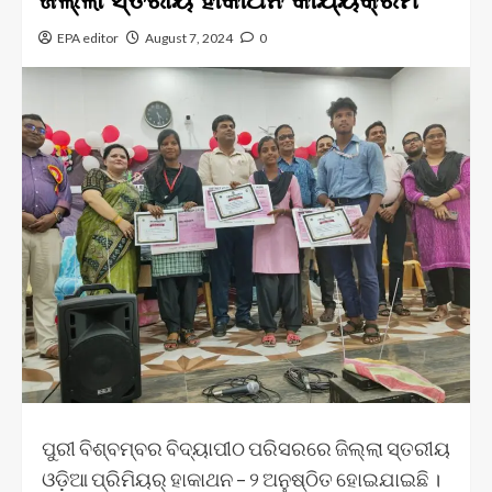
EPA editor
August 7, 2024
0
ପୁରୀ ବିଶ୍ବମ୍ବର ବିଦ୍ୟାପୀଠ ପରିସରରେ ଜିଲ୍ଲା ସ୍ତରୀୟ
ଓଡ଼ିଆ ପ୍ରିମିୟର୍ ହାକାଥନ – ୨ ଅନୁଷ୍ଠିତ ହୋଇଯାଇଛି ।