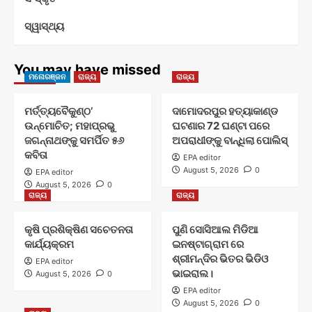
ସ୍ୱାସ୍ଥ୍ୟ
You may have missed
ମନୋରଞ୍ଜନ
ରାଜ୍ୟ
ରାଜ୍ୟ
ମର୍ତ୍ତ୍ୟବୈକୁଣ୍ଠ’
ଦାମୋଦରପୁର ହତ୍ୟାକାଣ୍ଡ
ଉନ୍ମୋଚିତ; ମହାପ୍ରଭୁ
ଘଟଣାର 72 ଘଣ୍ଟା ପରେ
ଜଗନ୍ନାଥଙ୍କୁ ସମର୍ପିତ ୫୬
ଅପରାଧୀଙ୍କୁ ବାନ୍ଧିଲା ପୋଲିସ୍
କବିତା
EPA editor
August 5, 2026
0
EPA editor
August 5, 2026
0
ରାଜ୍ୟ
ରାଜ୍ୟ
କୃଷି ପ୍ରଶିକ୍ଷିଣ ସଚେତନତା
ପୁଣି ସୋସିଆଲ ମିଡିଆ
କାର୍ଯ୍ୟକ୍ରମ
ଇନଷ୍ଟାଗ୍ରାମ ରେ
ଶ୍ରୀମନ୍ଦିର ଭିତର ଭିଡିଓ
EPA editor
ଭାଇରାଲ।
August 5, 2026
0
EPA editor
August 5, 2026
0