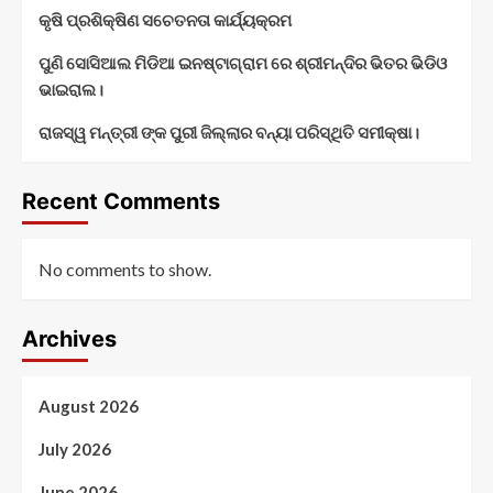
କୃଷି ପ୍ରଶିକ୍ଷିଣ ସଚେତନତା କାର୍ଯ୍ୟକ୍ରମ
ପୁଣି ସୋସିଆଲ ମିଡିଆ ଇନଷ୍ଟାଗ୍ରାମ ରେ ଶ୍ରୀମନ୍ଦିର ଭିତର ଭିଡିଓ
ଭାଇରାଲ।
ରାଜସ୍ୱ ମନ୍ତ୍ରୀ ଙ୍କ ପୁରୀ ଜିଲ୍ଲାର ବନ୍ୟା ପରିସ୍ଥିତି ସମୀକ୍ଷା।
Recent Comments
No comments to show.
Archives
August 2026
July 2026
June 2026