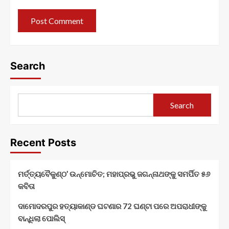
Search
Search
Recent Posts
ମର୍ତ୍ତ୍ୟବୈକୁଣ୍ଠ’ ଉନ୍ମୋଚିତ; ମହାପ୍ରଭୁ ଜଗନ୍ନାଥଙ୍କୁ ସମର୍ପିତ ୫୬
କବିତା
ଦାମୋଦରପୁର ହତ୍ୟାକାଣ୍ଡ ଘଟଣାର 72 ଘଣ୍ଟା ପରେ ଅପରାଧୀଙ୍କୁ
ବାନ୍ଧିଲା ପୋଲିସ୍