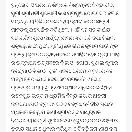
ସୁନ୍ଦରାୟ ଓ ପ୍ରଧାନ ଶିକ୍ଷକ,ବିଶ୍ବମ୍ବର ବିଦ୍ୟାପୀଠ,
ପୁରୀ ଶ୍ରୀମତୀ ଶୁଭଶ୍ରୀ ଦାସ ପ୍ରମୁଖ ଯୋଗଦେଇ ବିଜ୍ଞାନ
ସମ୍ବନ୍ଧୀୟ ବିଭିନ୍ନ ବକ୍ତବ୍ୟ ଦ୍ବାରା ଛାତ୍ରଛାତ୍ରୀ
ମାନଙ୍କୁ ଉତ୍ସାହିତ କରିଥିଲେ । ଏହି ସମସ୍ତ କାର୍ଯ୍ୟ
ସାମଗ୍ରିକ ରୂପେ କାର୍ଯ୍ୟକ୍ରମର ସଭାପତି ତଥା ଜିଲ୍ଲା
ଶିକ୍ଷାଧିକାରୀ ପୁରୀ, ଶ୍ରୀଯୁକ୍ତ ଦୀପକ କୁମାର ପାଢ଼ୀ ଙ୍କ
ପ୍ରତ୍ୟକ୍ଷ ତତ୍ତ୍ଵାବଧାନରେ ସମାହିତ ହୋଇଥିଲା । ଏହା
ର ଉଦ୍ଜାପନ ଉତ୍ସବରେ ବି ଇ ଓ , ଗୋପ , ସୁଶୀଲ କୁମାର
ବ୍ରହ୍ମା ଓ ବି ଇ ଓ , ପୁରୀ ସଦର, ପ୍ରମୋଦ କୁମାର କର
ଅତିଥି ରୂପେ ଯୋଗଦେବା ସହ ପ୍ରଦର୍ଶିତ ୯ ଗୋଟି
ପ୍ରକଳ୍ପ ମଧ୍ୟରୁ ପ୍ରଥମ ସ୍ଥାନ ଅଧିକାର କରିଥିବା
ରତନପୁର ଉଚ୍ଚ ମାଧ୍ୟମିକ ବିଦ୍ୟାଳୟ ର ଛାତ୍ରୀ
କଳ୍ପନା ସେଠୀ ଙ୍କୁ ୧୫,୦୦୦ ଟଙ୍କା, ଦ୍ବିତୀୟ ସ୍ଥାନ
ଅଧିକାର କରିଥିବା ବାଣୀ ଶ୍ରୀ ଉଚ୍ଚ ମାଧ୍ୟମିକ
ବିଦ୍ୟାଳୟ ଛାତ୍ରୀ ସୁମିତା ଜେନା ଙ୍କୁ ୧୦,୦୦୦ ଟଙ୍କା ଓ
ତୃତୀୟ ସ୍ଥାନ ଅଧିକାର କରିଥିବା ଅତିବଡ଼ି ଜଗନ୍ନାଥ ଦାସ