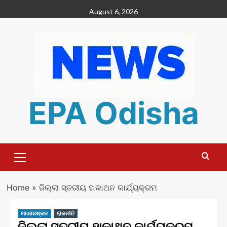
Skip
August 6, 2026
to
content
EPA Odisha
Primary
Menu
Home
»
ଜିଲ୍ଲା ସ୍ତରୀୟ ହାକାଥନ କାର୍ଯ୍ୟକ୍ରମ
ମନୋରଞ୍ଜନ
ରାଜନୀତି
ଜିଲ୍ଲା ସ୍ତରୀୟ ହାକାଥନ କାର୍ଯ୍ୟକ୍ରମ