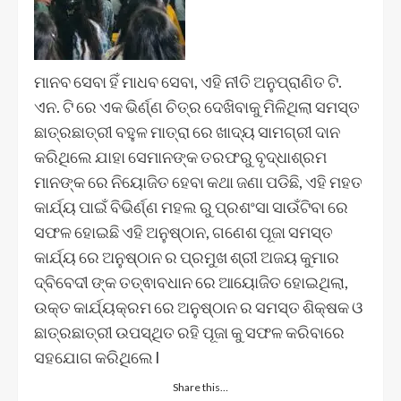
ମାନବ ସେବା ହିଁ ମାଧବ ସେବା, ଏହି ନୀତି ଅନୁପ୍ରାଣିତ ଟି.
ଏନ. ଟି ରେ ଏକ ଭିର୍ଣ୍ଣ ଚିତ୍ର ଦେଖିବାକୁ ମିଳିଥିଲା ସମସ୍ତ
ଛାତ୍ରଛାତ୍ରୀ ବହୁଳ ମାତ୍ରା ରେ ଖାଦ୍ୟ ସାମଗ୍ରୀ ଦାନ
କରିଥିଲେ ଯାହା ସେମାନଙ୍କ ତରଫରୁ ବୃଦ୍ଧାଶ୍ରମ
ମାନଙ୍କ ରେ ନିୟୋଜିତ ହେବା କଥା ଜଣା ପଡିଛି, ଏହି ମହତ
କାର୍ଯ୍ୟ ପାଇଁ ବିଭିର୍ଣ୍ଣ ମହଲ ରୁ ପ୍ରଶଂସା ସାଉଁଟିବା ରେ
ସଫଳ ହୋଇଛି ଏହି ଅନୁଷ୍ଠାନ, ଗଣେଶ ପୂଜା ସମସ୍ତ
କାର୍ଯ୍ୟ ରେ ଅନୁଷ୍ଠାନ ର ପ୍ରମୁଖ ଶ୍ରୀ ଅଜୟ କୁମାର
ଦ୍ବିବେଦୀ ଙ୍କ ତତ୍ଵାବଧାନ ରେ ଆୟୋଜିତ ହୋଇଥିଲା,
ଉକ୍ତ କାର୍ଯ୍ୟକ୍ରମ ରେ ଅନୁଷ୍ଠାନ ର ସମସ୍ତ ଶିକ୍ଷକ ଓ
ଛାତ୍ରଛାତ୍ରୀ ଉପସ୍ଥିତ ରହି ପୂଜା କୁ ସଫଳ କରିବାରେ
ସହଯୋଗ କରିଥିଲେ l
Share this…