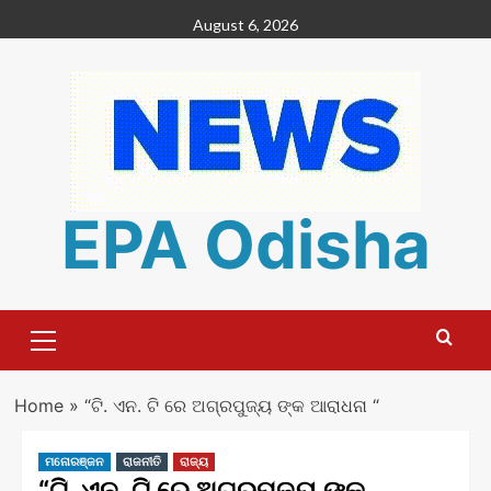
Skip
August 6, 2026
to
content
EPA Odisha
Primary
Menu
Home
»
“ଟି. ଏନ. ଟି ରେ ଅଗ୍ରପୁଜ୍ୟ ଙ୍କ ଆରାଧନା “
ମନୋରଞ୍ଜନ
ରାଜନୀତି
ରାଜ୍ୟ
“ଟି. ଏନ. ଟି ରେ ଅଗ୍ରପୁଜ୍ୟ ଙ୍କ