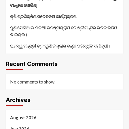
ବାନ୍ଧିଲା ପୋଲିସ୍
କୃଷି ପ୍ରଶିକ୍ଷିଣ ସଚେତନତା କାର୍ଯ୍ୟକ୍ରମ
ପୁଣି ସୋସିଆଲ ମିଡିଆ ଇନଷ୍ଟାଗ୍ରାମ ରେ ଶ୍ରୀମନ୍ଦିର ଭିତର ଭିଡିଓ
ଭାଇରାଲ।
ରାଜସ୍ୱ ମନ୍ତ୍ରୀ ଙ୍କ ପୁରୀ ଜିଲ୍ଲାର ବନ୍ୟା ପରିସ୍ଥିତି ସମୀକ୍ଷା।
Recent Comments
No comments to show.
Archives
August 2026
July 2026