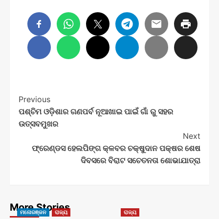
Post
Previous
ପଶ୍ଚିମ ଓଡ଼ିଶାର ଗଣପର୍ବ ନୂଆଖାଇ ପାଇଁ ଗାଁ ରୁ ସହର
Navigation
ଉତ୍ସବମୁଖର
Next
ଫ୍ରେଣ୍ଡସ ହେଲପିଙ୍ଗ କ୍ଳବର ଚକ୍ଷୁଦାନ ପକ୍ଷର ଶେଷ
ଦିବସରେ ବିରାଟ ସଚେତନତା ଶୋଭାଯାତ୍ରା
More Stories
ମନୋରଞ୍ଜନ
ରାଜ୍ୟ
ରାଜ୍ୟ