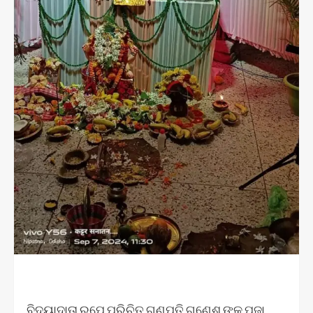
ବିଦ୍ୟାଦାତା ରୂପେ ପରିଚିତ ଗଣପତି ଗଣେଶ ଙ୍କ ପୂଜା