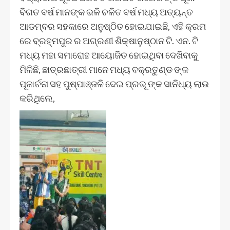
ବିଗତ ବର୍ଷ ମାନଙ୍କ ଭଳି ଚଳିତ ବର୍ଷ ମଧ୍ୟ ଅତ୍ୟନ୍ତ
ଆଡମ୍ବର ସହକାରେ ଅନୁଷ୍ଠିତ ହୋଇଯାଇଛି, ଏହି କ୍ରମ
ରେ ବ୍ରହ୍ମପୁର ର ଅଗ୍ରଣୀ ଶିକ୍ଷାନୁଷ୍ଠାନ ଟି. ଏନ. ଟି
ମଧ୍ୟ ମହା ସମାରୋହ ଆୟୋଜିତ ହୋଇଥିବା ଦେଖିବାକୁ
ମିଳିଛି, ଛାତ୍ରଛାତ୍ରୀ ମାନେ ମଧ୍ୟ ବକ୍ରତୁଣ୍ଡ ଙ୍କ
ପୂଜାର୍ଚନା ସହ ପୁଷ୍ପାଞ୍ଜଳି ଦେଇ ପ୍ରଭୂ ଙ୍କ ସାନିଧ୍ୟ ଲାଭ
କରିଥିଲେ,