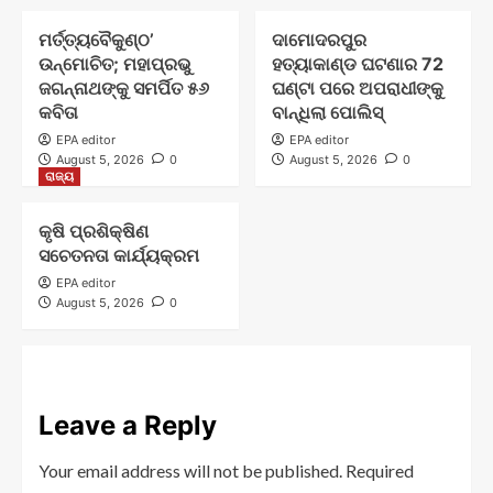
ମର୍ତ୍ତ୍ୟବୈକୁଣ୍ଠ’
ଦାମୋଦରପୁର
ଉନ୍ମୋଚିତ; ମହାପ୍ରଭୁ
ହତ୍ୟାକାଣ୍ଡ ଘଟଣାର 72
ଜଗନ୍ନାଥଙ୍କୁ ସମର୍ପିତ ୫୬
ଘଣ୍ଟା ପରେ ଅପରାଧୀଙ୍କୁ
କବିତା
ବାନ୍ଧିଲା ପୋଲିସ୍
EPA editor
EPA editor
August 5, 2026
0
August 5, 2026
0
ରାଜ୍ୟ
କୃଷି ପ୍ରଶିକ୍ଷିଣ
ସଚେତନତା କାର୍ଯ୍ୟକ୍ରମ
EPA editor
August 5, 2026
0
Leave a Reply
Your email address will not be published.
Required