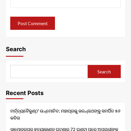
Search
Search
Recent Posts
ମର୍ତ୍ତ୍ୟବୈକୁଣ୍ଠ’ ଉନ୍ମୋଚିତ; ମହାପ୍ରଭୁ ଜଗନ୍ନାଥଙ୍କୁ ସମର୍ପିତ ୫୬
କବିତା
ଦାମୋଦରପୁର ହତ୍ୟାକାଣ୍ଡ ଘଟଣାର 72 ଘଣ୍ଟା ପରେ ଅପରାଧୀଙ୍କୁ