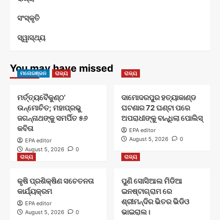
ସଂସ୍କୃତି
ସ୍ୱାସ୍ଥ୍ୟ
You may have missed
ମନୋରଞ୍ଜନ
ରାଜ୍ୟ
ରାଜ୍ୟ
ମର୍ତ୍ତ୍ୟବୈକୁଣ୍ଠ’
ଦାମୋଦରପୁର ହତ୍ୟାକାଣ୍ଡ
ଉନ୍ମୋଚିତ; ମହାପ୍ରଭୁ
ଘଟଣାର 72 ଘଣ୍ଟା ପରେ
ଜଗନ୍ନାଥଙ୍କୁ ସମର୍ପିତ ୫୬
ଅପରାଧୀଙ୍କୁ ବାନ୍ଧିଲା ପୋଲିସ୍
କବିତା
EPA editor
August 5, 2026
0
EPA editor
August 5, 2026
0
ରାଜ୍ୟ
ରାଜ୍ୟ
କୃଷି ପ୍ରଶିକ୍ଷିଣ ସଚେତନତା
ପୁଣି ସୋସିଆଲ ମିଡିଆ
କାର୍ଯ୍ୟକ୍ରମ
ଇନଷ୍ଟାଗ୍ରାମ ରେ
ଶ୍ରୀମନ୍ଦିର ଭିତର ଭିଡିଓ
EPA editor
ଭାଇରାଲ।
August 5, 2026
0