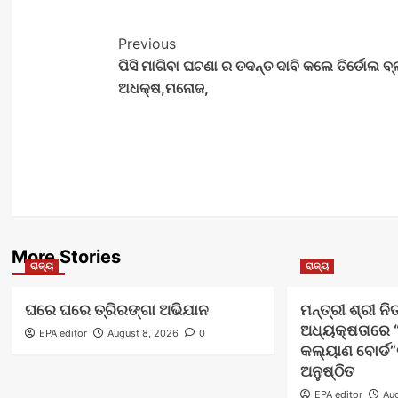
Post
Previous
ପିସି ମାଗିବା ଘଟଣା ର ତଦନ୍ତ ଦାବି କଲେ ତିର୍ତୋଲ ବ
Navigation
ଅଧକ୍ଷ,ମନୋଜ,
More Stories
ରାଜ୍ୟ
ରାଜ୍ୟ
ଘରେ ଘରେ ତ୍ରିରଙ୍ଗା ଅଭିଯାନ
ମନ୍ତ୍ରୀ ଶ୍ରୀ ନ
ଅଧ୍ୟକ୍ଷତାରେ “
EPA editor
August 8, 2026
0
କଲ୍ୟାଣ ବୋର୍ଡ
ଅନୁଷ୍ଠିତ
EPA editor
Aug