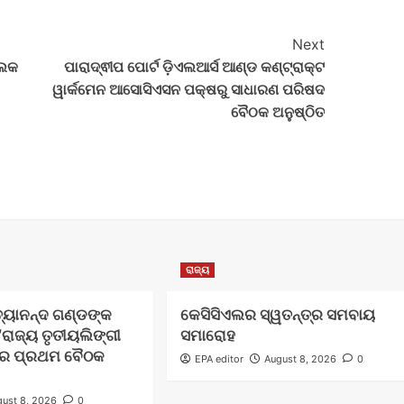
Next
୍ଲକ
ପାରାଦ୍ଵୀପ ପୋର୍ଟ ଡ଼ିଏଲଆର୍ସ ଆଣ୍ଡ କଣ୍ଟ୍ରାକ୍ଟ
ୱାର୍କମେନ ଆସୋସିଏସନ ପକ୍ଷରୁ ସାଧାରଣ ପରିଷଦ
ବୈଠକ ଅନୁଷ୍ଠିତ
ରାଜ୍ୟ
ିତ୍ୟାନନ୍ଦ ଗଣ୍ଡଙ୍କ
କେସିସିଏଲର ସ୍ୱତନ୍ତ୍ର ସମବାୟ
ରାଜ୍ୟ ତୃତୀୟଲିଙ୍ଗୀ
ସମାରୋହ
”ର ପ୍ରଥମ ବୈଠକ
EPA editor
August 8, 2026
0
ust 8, 2026
0