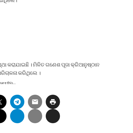
େଇଥିଲେ।
ଥା କରାଯାଇଛି । ମିଳିତ ଗଣେଶ ପୂଜା କ୍ରିଆନୁଷ୍ଠାନ
ପରିଚାଳନା କରିଥିଲେ ।
hare this…