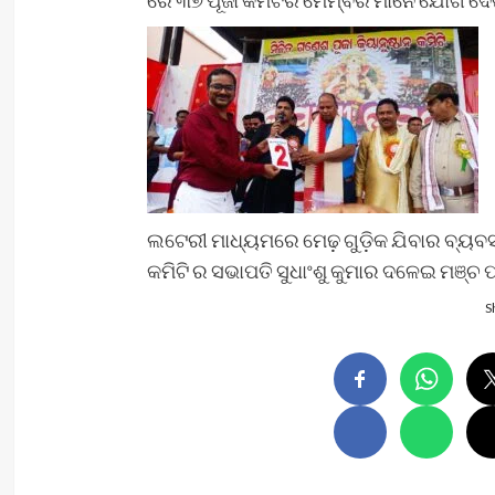
ରେ ୩୭ ପୂଜା କମିଟିର ମେମ୍ବର ମାନେ ଯୋଗ ଦ
ଲଟେରୀ ମାଧ୍ୟମରେ ମେଢ଼ ଗୁଡ଼ିକ ଯିବାର ବ୍ୟବସ୍
କମିଟି ର ସଭାପତି ସୁଧାଂଶୁ କୁମାର ଦଳେଇ ମଞ୍ଚ 
S