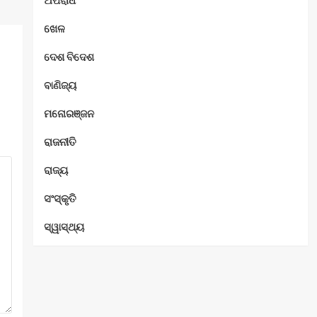
ଅପରାଧ
ଖେଳ
ଦେଶ ବିଦେଶ
ବାଣିଜ୍ୟ
ମନୋରଞ୍ଜନ
ରାଜନୀତି
ରାଜ୍ୟ
ସଂସ୍କୃତି
ସ୍ୱାସ୍ଥ୍ୟ