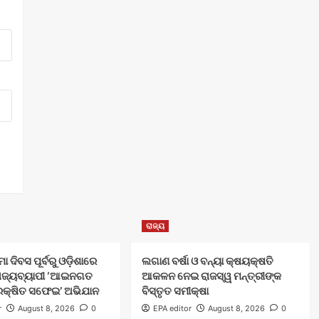
ରାଜ୍ୟ
 ଦିବସ ପୂର୍ବରୁ ଓଡ଼ିଶାରେ
ଲଗାଣ ବର୍ଷା ଓ ବନ୍ୟା କ୍ଷୟକ୍ଷତି
ରାଜ୍ୟବ୍ୟାପୀ ‘ଆଇନଗତ
ଆକଳନ ନେଇ ରାଜସ୍ୱ ମନ୍ତ୍ରୀଙ୍କ
ରକ୍ଷିତ ସଫେଇ’ ଅଭିଯାନ
ବିସ୍ତୃତ ସମୀକ୍ଷା
r
August 8, 2026
0
EPA editor
August 8, 2026
0