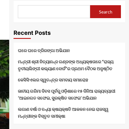
Search
Recent Posts
ଘରେ ଘରେ ତ୍ରିରଙ୍ଗା ଅଭିଯାନ
ମନ୍ତ୍ରୀ ଶ୍ରୀ ନିତ୍ୟାନନ୍ଦ ଗଣ୍ଡଙ୍କ ଅଧ୍ୟକ୍ଷତାରେ “ରାଜ୍ୟ
ତୃତୀୟଲିଙ୍ଗୀ କଲ୍ୟାଣ ବୋର୍ଡ”ର ପ୍ରଥମ ବୈଠକ ଅନୁଷ୍ଠିତ
କେସିସିଏଲର ସ୍ୱତନ୍ତ୍ର ସମବାୟ ସମାରୋହ
ଜାତୀୟ ଗରିମା ଦିବସ ପୂର୍ବରୁ ଓଡ଼ିଶାରେ ୧୫ ଦିନିଆ ରାଜ୍ୟବ୍ୟାପୀ
‘ଆଇନଗତ ସଫେଇ, ସୁରକ୍ଷିତ ସଫେଇ’ ଅଭିଯାନ
ଲଗାଣ ବର୍ଷା ଓ ବନ୍ୟା କ୍ଷୟକ୍ଷତି ଆକଳନ ନେଇ ରାଜସ୍ୱ
ମନ୍ତ୍ରୀଙ୍କ ବିସ୍ତୃତ ସମୀକ୍ଷା