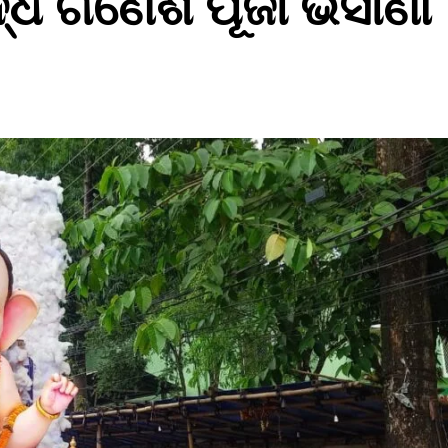
ଦ୍ଧ ଗଣେଶ ପୂଜା ଭସାଣୀ