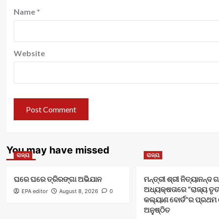
Name
*
Website
You may have missed
ରାଜ୍ୟ
ରାଜ୍ୟ
ଘରେ ଘରେ ତ୍ରିରଙ୍ଗା ଅଭିଯାନ
ମନ୍ତ୍ରୀ ଶ୍ରୀ ନିତ୍ୟାନନ୍ଦ
ଅଧ୍ୟକ୍ଷତାରେ “ରାଜ୍ୟ ତୃ
EPA editor
August 8, 2026
0
କଲ୍ୟାଣ ବୋର୍ଡ”ର ପ୍ରଥମ
ଅନୁଷ୍ଠିତ