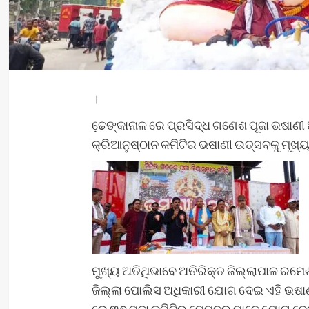
।
ଢେ଼ଙ୍କାନାଳ ରେ ପ୍ରସିଦ୍ଧ ଗଣେଶ ପୂଜା ଭଷାଣୀ
କ୍ରିଆନୁଷ୍ଠାନ କମିଟିର ଭଷାଣୀ ଉତ୍ସବକୁ ମୂଖ୍
ମୁଖ୍ୟ ଅତିଥିଭାବେ ଅତିରିକ୍ତ ଜିଲ୍ଲାପାଳ ରମେଶ
ଜିଲ୍ଲା ପୋଲିସ ଅଧିକାରୀ ଯୋଗ ଦେଇ ଏହି ଭଷା