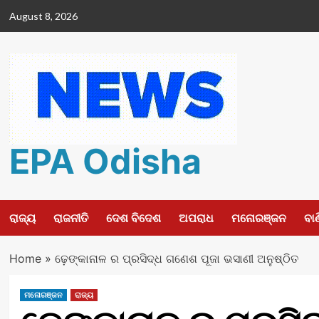
Skip
August 8, 2026
to
content
EPA Odisha
ରାଜ୍ୟ
ରାଜନୀତି
ଦେଶ ବିଦେଶ
ଅପରାଧ
ମନୋରଞ୍ଜନ
ବା
Home
»
ଢ଼େଙ୍କାନାଳ ର ପ୍ରସିଦ୍ଧ ଗଣେଶ ପୂଜା ଭସାଣୀ ଅନୁଷ୍ଠିତ
ମନୋରଞ୍ଜନ
ରାଜ୍ୟ