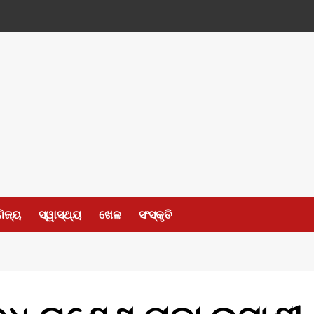
ଣିଜ୍ୟ
ସ୍ୱାସ୍ଥ୍ୟ
ଖେଳ
ସଂସ୍କୃତି