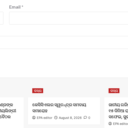
Email
*
ରାଜ୍ୟ
ରାଜ୍ୟ
 ଗଣ୍ଡଙ୍କ
କେସିସିଏଲର ସ୍ୱତନ୍ତ୍ର ସମବାୟ
ଜାତୀୟ ଗରିମା
ତୀୟଲିଙ୍ଗୀ
ସମାରୋହ
୧୫ ଦିନିଆ 
 ବୈଠକ
ସଫେଇ, ସୁ
EPA editor
August 8, 2026
0
EPA edito