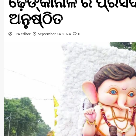
ଢ଼େଙ୍କାନାଳ ର ପ୍ରସି
ଅନୁଷ୍ଠିତ
EPA editor
September 14, 2024
0