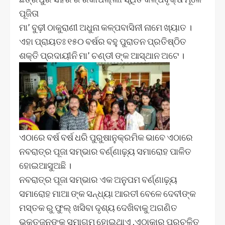
ପୂଜିତା
ମା’ ବୁଢ଼ୀ ଠାକୁରାଣୀ ଅଧୁନା କଳ୍ପବାସିନୀ ନାମେ ଖ୍ୟାତ ।
ଏହା ପ୍ରାୟତଃ ୧୫୦ ବର୍ଷର ବହୁ ପୁରାତନ ପ୍ରତିଷ୍ଠିତ
ଶକ୍ତି ପ୍ରଦାୟୀନି ମା’ ଚଣ୍ଡୀ ଙ୍କ ଆସ୍ଥାନ ଅଟେ ।
ଏଠାରେ ବର୍ଷ ବର୍ଷ ଧରି ପୁରୁଷାନୁକ୍ରମିକ ଭାବେ ଏଠାରେ
ନବରାତ୍ର ପୂଜା ସମ୍ଭାର ବର୍ଣ୍ଣାଢ଼୍ୟ ସମାରୋହ ପାଳିତ
ହୋଇଆସୁଅଛି ।
ନବରାତ୍ର ପୂଜା ସମ୍ଭାର ଏକ ଅନୁପମ ବର୍ଣ୍ଣାଢ଼୍ୟ
ସମାରୋହ ମାଆ ଙ୍କ ସନ୍ଧ୍ୟା ଆରତୀ ବେଳେ ଦେବୀଙ୍କ
ମସ୍ତକ ରୁ ଫୁଲ୍ ଖସିବା ଦୃଶ୍ୟ ଦେଖିବାକୁ ଅଗଣିତ
ଭକ୍ତଜନଙ୍କ ସମାଗମ ହୋଇଥାଏ ,ଏଠାକାର ପ୍ରଚଳିତ