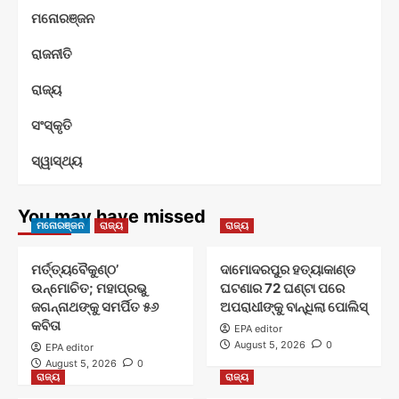
ମନୋରଞ୍ଜନ
ରାଜନୀତି
ରାଜ୍ୟ
ସଂସ୍କୃତି
ସ୍ୱାସ୍ଥ୍ୟ
You may have missed
ମନୋରଞ୍ଜନ
ରାଜ୍ୟ
ରାଜ୍ୟ
ମର୍ତ୍ତ୍ୟବୈକୁଣ୍ଠ’
ଦାମୋଦରପୁର ହତ୍ୟାକାଣ୍ଡ
ଉନ୍ମୋଚିତ; ମହାପ୍ରଭୁ
ଘଟଣାର 72 ଘଣ୍ଟା ପରେ
ଜଗନ୍ନାଥଙ୍କୁ ସମର୍ପିତ ୫୬
ଅପରାଧୀଙ୍କୁ ବାନ୍ଧିଲା ପୋଲିସ୍
କବିତା
EPA editor
August 5, 2026
0
EPA editor
August 5, 2026
0
ରାଜ୍ୟ
ରାଜ୍ୟ