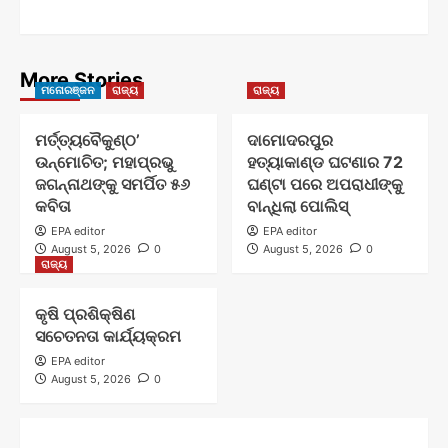
More Stories
ମନୋରଞ୍ଜନ
ରାଜ୍ୟ
ରାଜ୍ୟ
ମର୍ତ୍ତ୍ୟବୈକୁଣ୍ଠ’
ଦାମୋଦରପୁର
ଉନ୍ମୋଚିତ; ମହାପ୍ରଭୁ
ହତ୍ୟାକାଣ୍ଡ ଘଟଣାର 72
ଜଗନ୍ନାଥଙ୍କୁ ସମର୍ପିତ ୫୬
ଘଣ୍ଟା ପରେ ଅପରାଧୀଙ୍କୁ
କବିତା
ବାନ୍ଧିଲା ପୋଲିସ୍
EPA editor
EPA editor
August 5, 2026
0
August 5, 2026
0
ରାଜ୍ୟ
କୃଷି ପ୍ରଶିକ୍ଷିଣ
ସଚେତନତା କାର୍ଯ୍ୟକ୍ରମ
EPA editor
August 5, 2026
0