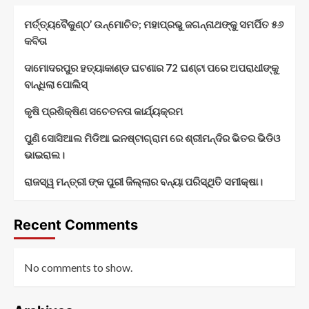
ମର୍ତ୍ତ୍ୟବୈକୁଣ୍ଠ’ ଉନ୍ମୋଚିତ; ମହାପ୍ରଭୁ ଜଗନ୍ନାଥଙ୍କୁ ସମର୍ପିତ ୫୬
କବିତା
ଦାମୋଦରପୁର ହତ୍ୟାକାଣ୍ଡ ଘଟଣାର 72 ଘଣ୍ଟା ପରେ ଅପରାଧୀଙ୍କୁ
ବାନ୍ଧିଲା ପୋଲିସ୍
କୃଷି ପ୍ରଶିକ୍ଷିଣ ସଚେତନତା କାର୍ଯ୍ୟକ୍ରମ
ପୁଣି ସୋସିଆଲ ମିଡିଆ ଇନଷ୍ଟାଗ୍ରାମ ରେ ଶ୍ରୀମନ୍ଦିର ଭିତର ଭିଡିଓ
ଭାଇରାଲ।
ରାଜସ୍ୱ ମନ୍ତ୍ରୀ ଙ୍କ ପୁରୀ ଜିଲ୍ଲାର ବନ୍ୟା ପରିସ୍ଥିତି ସମୀକ୍ଷା।
Recent Comments
No comments to show.