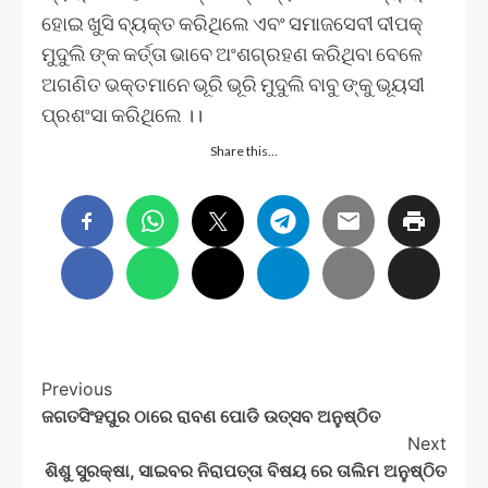
ହୋଇ ଖୁସି ବ୍ୟକ୍ତ କରିଥିଲେ ଏବଂ ସମାଜସେବୀ ଦୀପକ୍
ମୁଦୁଲି ଙ୍କ କର୍ତ୍ତା ଭାବେ ଅଂଶଗ୍ରହଣ କରିଥିବା ବେଳେ
ଅଗଣିତ ଭକ୍ତମାନେ ଭୂରି ଭୂରି ମୁଦୁଲି ବାବୁ ଙ୍କୁ ଭୂୟସୀ
ପ୍ରଶଂସା କରିଥିଲେ ।।
Share this…
Post
Previous
ଜଗତସିଂହପୁର ଠାରେ ରାବଣ ପୋଡି ଉତ୍ସବ ଅନୁଷ୍ଠିତ
Navigation
Next
ଶିଶୁ ସୁରକ୍ଷା, ସାଇବର ନିରାପତ୍ତା ବିଷୟ ରେ ତାଲିମ ଅନୁଷ୍ଠିତ