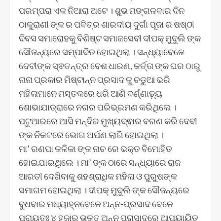
ପରମ୍ପରା ଏକ ନିଆରା ଅଟେ । ଶୁଭ ମଙ୍ଗଳବାର ଦିନ
ଠାକୁରାଣୀ ଙ୍କ ର ପବିତ୍ର ଶାରଦୀୟ ଦୁର୍ଗା ପୂଜା ର ଷଷ୍ଠୀ
ଦିବସ ସମାରୋହକୁ ବିଶିଷ୍ଟ ସମାଜସେବୀ ଦୀପକ୍ ମୁଦୁଲି ଙ୍କ
ସୌଜନ୍ୟରେ ସମ୍ପାଦିତ ହୋଇଥିଲା । ସନ୍ଧ୍ୟାବେଳେ
ଦେବୀଙ୍କ ସ୍ଵତନ୍ତ୍ର ବେଶ ଧାରଣ, କର୍ତ୍ତା ଙ୍କ ଘର ଠାରୁ
ନାନା ପ୍ରକାର ମିଷ୍ଟାନ୍ନ ପ୍ରସାଦ କୁ ଚଡୁଆ ଭରି
ମହିଳାମାନେ ମସ୍ତକରେ ଧରି ଆଣି ବର୍ଣ୍ଣାଢ଼୍ୟ
ଶୋଭାଯାତ୍ରାରେ ନଗର ପରିଭ୍ରମଣ କରିଥିଲେ ।
ପଟୁଆରରେ ଆସି ମନ୍ଦିର ମୁଖ୍ୟଦ୍ଵାର ବରଣ କରି ଦେବୀ
ଙ୍କ ନିକଟରେ ଭୋଗ ଅର୍ପଣ ଲାଗି ହୋଇଥିଲା ।
ମା’ ରଣପା କଳିକା ଙ୍କ ନାଚ ରେ ଭକ୍ତ ବିମୋହିତ
ହୋଇଯାଇଥିଲେ । ମା’ ଙ୍କ ଠାରେ ସନ୍ଧ୍ୟାରେ ରାଜ
ଆରତୀ ଦେଖିବାକୁ ଶହଶ୍ରାଧିକ ମହିଳା ଓ ପୁରୁଷଙ୍କ
ସମାଗମ ହୋଇଥିଲା । ଦୀପକ୍ ମୁଦୁଲି ଙ୍କ ସୌଜନ୍ୟରେ
ବୁଧବାର ମଧ୍ୟାହ୍ନବେଳେ ଅନ୍ନ-ପ୍ରସାଦ ବେଳେ
ପ୍ରାୟତଃ ୪ ହଜାର ଭକ୍ତ ଅନ୍ନ ପ୍ରାସାଦରେ ଆପ୍ୟାୟିତ