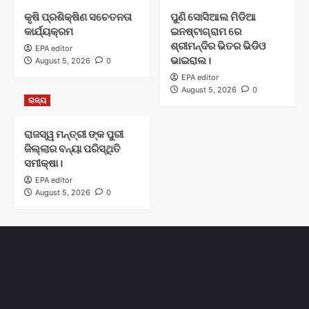
କୃଷି ପ୍ରଶିକ୍ଷିଣ ସଚେତନତା
ପୁଣି ସୋସିଆଲ ମିଡିଆ
କାର୍ଯ୍ୟକ୍ରମ
ଇନଷ୍ଟାଗ୍ରାମ ରେ
ଶ୍ରୀମନ୍ଦିର ଭିତର ଭିଡିଓ
EPA editor
ଭାଇରାଲ।
August 5, 2026
0
EPA editor
August 5, 2026
0
ରାଜ୍ୟ
ରାଜସ୍ୱ ମନ୍ତ୍ରୀ ଙ୍କ ପୁରୀ
ଜିଲ୍ଲାର ବନ୍ୟା ପରିସ୍ଥିତି
ସମୀକ୍ଷା।
EPA editor
August 5, 2026
0