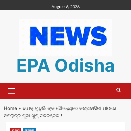
Skip
August 6, 2026
to
content
EPA Odisha
Primary
Menu
Home
»
ଦୀପକ୍ ମୁଦୁଲି ଙ୍କ ସୌଜନ୍ୟରେ କଳ୍ପବାସିନୀ ପୀଠରେ
ନବରାତ୍ର ପୂଜା ଖୁବ୍ ଚଳଚଞ୍ଚଳ !
ରାଜ୍ୟ
ସଂସ୍କୃତି