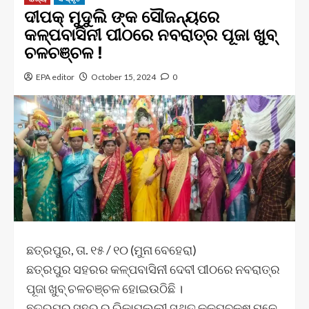
ଦୀପକ୍ ମୁଦୁଲି ଙ୍କ ସୌଜନ୍ୟରେ
କଳ୍ପବାସିନୀ ପୀଠରେ ନବରାତ୍ର ପୂଜା ଖୁବ୍
ଚଳଚଞ୍ଚଳ !
EPA editor
October 15, 2024
0
ଛତ୍ରପୁର, ତା. ୧୫ / ୧୦ (ମୁନା ବେହେରା)
ଛତ୍ରପୁର ସହରର କଳ୍ପବାସିନୀ ଦେବୀ ପୀଠରେ ନବରାତ୍ର
ପୂଜା ଖୁବ୍ ଚଳଚଞ୍ଚଳ ହୋଇଉଠିଛି ।
ଛତ୍ରପୁର ସହର ର ରିକାପଲ୍ଲୀ ସ୍ଥିତ କଳ୍ପବୃକ୍ଷ ମୂଳେ