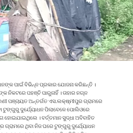
ଙ୍କ ପାଇଁ ବିଭିନ୍ନ ପ୍ରକାର ଯୋଜନା କରିଛନ୍ତି ।
ଙ୍କ ନିକଟରେ ପହଞ୍ଚି ପାରୁନାହିଁ । ତାହାର ନଗ୍ନ
ୀ ପଞ୍ଚାୟତ ଅନ୍ତର୍ଗତ ଏସ.ଲକ୍ଷ୍ମୀପୁର ଗ୍ରାମରେ
ବା ଟୁଙ୍ଗୁରୁ ଦୁର୍ଯ୍ୟୋଧନ ପିଲାବେଳେ ପୋଲିଓରେ
ଗ ହୋଇଯାଇଥିଲେ । ବର୍ତ୍ତମାନ ସୁଦ୍ଧା ଅବିବାହିତ
ର ଗ୍ରାମରେ ଥିବା ନିଜ ଘରେ ଟୁଙ୍ଗୁରୁ ଦୁର୍ଯ୍ୟୋଧନ