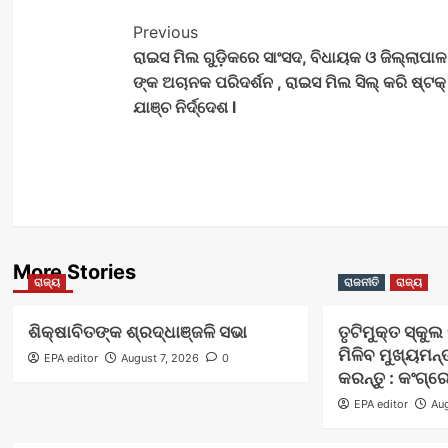
Post
Previous
ରାଇସ ମିଲ ଗୁଡ଼ିକରେ ସାଂସଦ, ବିଧାୟକ ଓ ଜିଲ୍ଲାପାଳ
Navigation
ଙ୍କ ଅଚାନକ ପରିଦର୍ଶନ , ରାଇସ ମିଲ ସିଲ୍ କରି ଷ୍ଟକ୍
ଯାଞ୍ଚ ନିର୍ଦ୍ଦେଶ l
More Stories
ରାଜ୍ୟ
ରାଜନୀତି
ରାଜ୍ୟ
ଶିକ୍ଷାବିତଙ୍କ ଶ୍ରଦ୍ଧାଞ୍ଜଳି ସଭା
ତୃଟିମୁକ୍ତ ସ୍କୁ
ମିଳିବ ମୁଖ୍ୟମନ୍
EPA editor
August 7, 2026
0
କରନ୍ତୁ : କଂଗ୍ର
EPA editor
Aug