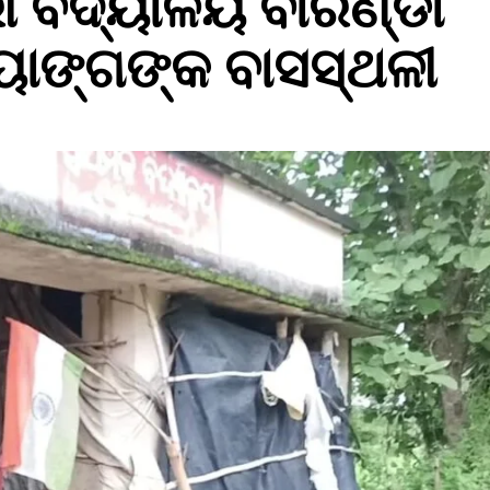
ୀ ବିଦ୍ୟାଳୟ ବାରଣ୍ଡା
୍ୟାଙ୍ଗଙ୍କ ବାସସ୍ଥଳୀ