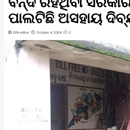
ବନ୍ଦ ରହିଥିବା ସରକାର
ପାଲଟିଛି ଅସହାୟ ଦିବ
EPA editor
October 4, 2024
0