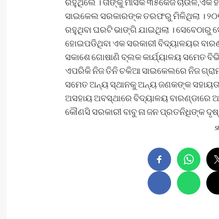
ରହୁଥିଲେ । ତାଙ୍କୁ ମାସିକ ୩୫କେଜି ଚାଉଳ,ଏକ 
ସାଇକେଲ ସରକାରଙ୍କ ତରଫରୁ ମିଳିଥିଲା । ୨୦୧୮
ରହୁଥିବା ଘରଟି ଭାଙ୍ଗି ଯାଇଥିଲା । ସେବେଠାରୁ 
ହୋଇପଡିଥିବା ଏକ ସରକାରୀ ବିଦ୍ୟାଳୟର ବାରଣ୍ଡ
ସକାଶେ ଗୋଷାଣି ବ୍ଲକ କାର୍ଯ୍ୟାଳୟ ସମେତ ବିଭିନ୍
ଏପରିକି ନିଜ ତିନି ଚକିଆ ସାଇକେଲରେ ନିଜ ଗ୍ରାମ
ସମେତ ଅନ୍ୟ ସ୍ଥାନକୁ ଅନ୍ୟ ଜଣକଙ୍କ ସହାୟତାର
ଅସହାୟ ଅବସ୍ଥାରେ ବିଦ୍ୟାଳୟ ବାରଣ୍ଡାରେ ଆଶ୍ର
କୌଣସି ସରକାରୀ ବାବୁ ନା ଜନ ପ୍ରତନିଧିଙ୍କ ଦୃଷ୍
S