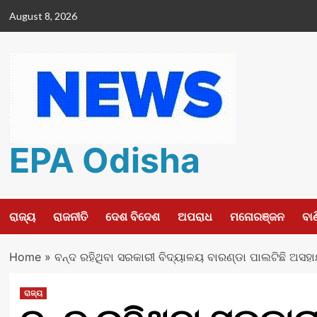
Skip
August 8, 2026
to
content
EPA Odisha
ରାଜ୍ୟ
ରାଜନୀତି
ଦେଶ ବିଦେଶ
ଅପରାଧ
ମନୋରଞ୍ଜନ
ବା
Home
»
ବନ୍ଦ ରହିଥିବା ସରକାରୀ ବିଦ୍ୟାଳୟ ବାରଣ୍ଡା ପାଲଟିଛି ଅସହା
ରାଜ୍ୟ