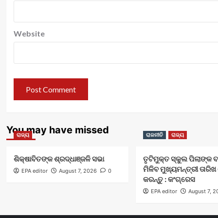
Website
You may have missed
ରାଜ୍ୟ
ରାଜନୀତି
ରାଜ୍ୟ
ଶିକ୍ଷାବିତଙ୍କ ଶ୍ରଦ୍ଧାଞ୍ଜଳି ସଭା
ତୃଟିମୁକ୍ତ ସ୍କୁଲ ପିଲାଙ୍କ 
ମିଳିବ ମୁଖ୍ୟମନ୍ତ୍ରୀ ତାର
EPA editor
August 7, 2026
0
କରନ୍ତୁ : କଂଗ୍ରେସ
EPA editor
August 7, 