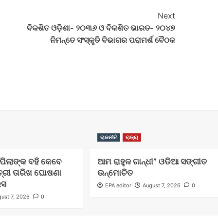
Next
ବିକଶିତ ଓଡ଼ିଶା- ୨୦୩୬ ଓ ବିକଶିତ ଭାରତ- ୨୦୪୭
ନିମନ୍ତେ ସଂସ୍କୃତି ବିଭାଗର ପରାମର୍ଶ ବୈଠକ
ରାଜନୀତି
ରାଜ୍ୟ
ଲ ପିଲାଙ୍କ ବହି କେବେ
ଆମ ରାହୁଳ ଗାନ୍ଧୀ” ଓଡିଆ ସଙ୍ଗୀତ
ତ୍ରୀ ତାରିଖ ଘୋଷଣା
ଉନ୍ମୋଚିତ
େସ
EPA editor
August 7, 2026
0
ust 7, 2026
0