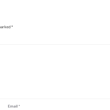
 marked
*
Email
*