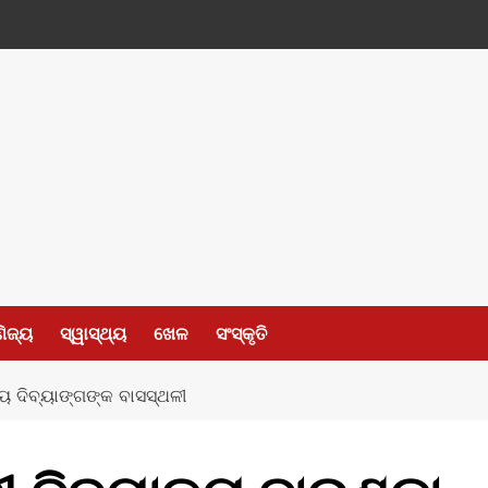
ଣିଜ୍ୟ
ସ୍ୱାସ୍ଥ୍ୟ
ଖେଳ
ସଂସ୍କୃତି
ୟ ଦିବ୍ୟାଙ୍ଗଙ୍କ ବାସସ୍ଥଳୀ