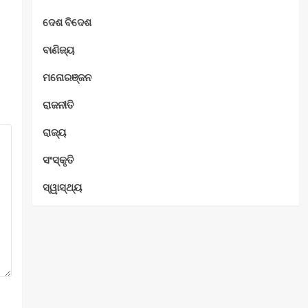
ଦେଶ ବିଦେଶ
ବାଣିଜ୍ୟ
ମନୋରଞ୍ଜନ
ରାଜନୀତି
ରାଜ୍ୟ
ସଂସ୍କୃତି
ସ୍ୱାସ୍ଥ୍ୟ