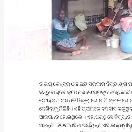
ଉଭୟ କେନ୍ଦ୍ର ଓ ରାଜ୍ୟ ସରକାର ଦିବ୍ୟାଙ୍ଗ ମାନ
କିନ୍ତୁ ବାସ୍ତବ କ୍ଷେତ୍ରରେ ପ୍ରକୃତ ହିତାଧିକାରୀ
ଉଦାହରଣ ଗଜପତି ଜିଲ୍ଲା ଗୋଷାଣି ବ୍ଲକ ଘୋରଣ
ଦେଖିବାକୁ ମିଳିଛି । ଏହି ଗ୍ରାମରେ ବସବାସ କରୁଥି
ଆକ୍ରାନ୍ତ ହୋଇଥିଲେ । ଏହାପରଠୁ ସେ ଦିବ୍ୟାଙ୍
ଅଛନ୍ତି । ୨୦୧୮ମସିହା ପର୍ଯ୍ୟନ୍ତ ଏସ.ଲକ୍ଷ୍ମୀପୁ