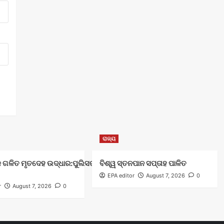
ରାଜ୍ୟ
 ଗଳିତ ମୃତଦେହ ଉଦ୍ଧାର:ପୁଲିସର ତଦନ୍ତ ଜାରି
ବିଶ୍ୱ ସ୍ତନପାନ ସପ୍ତାହ ପାଳିତ
EPA editor
August 7, 2026
0
r
August 7, 2026
0