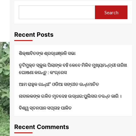
Search
Recent Posts
ଶିକ୍ଷାବିତଙ୍କ ଶ୍ରଦ୍ଧାଞ୍ଜଳି ସଭା
ତୃଟିମୁକ୍ତ ସ୍କୁଲ ପିଲାଙ୍କ ବହି କେବେ ମିଳିବ ମୁଖ୍ୟମନ୍ତ୍ରୀ ତାରିଖ
ଘୋଷଣା କରନ୍ତୁ : କଂଗ୍ରେସ
ଆମ ରାହୁଳ ଗାନ୍ଧୀ” ଓଡିଆ ସଙ୍ଗୀତ ଉନ୍ମୋଚିତ
ନାବାଳକଙ୍କ ଗଳିତ ମୃତଦେହ ଉଦ୍ଧାର:ପୁଲିସର ତଦନ୍ତ ଜାରି ।
ବିଶ୍ୱ ସ୍ତନପାନ ସପ୍ତାହ ପାଳିତ
Recent Comments