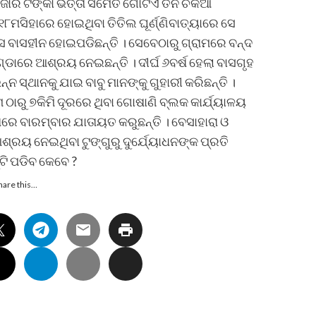
ହଜାର ଟଙ୍କା ଭତ୍ତା ସମେତ ଗୋଟିଏ ତିନି ଚକିଆ
ମସିହାରେ ହୋଇଥିବା ତିତିଲ ଘୂର୍ଣ୍ଣିବାତ୍ୟାରେ ସେ
ସେ ବାସହୀନ ହୋଇପଡିଛନ୍ତି । ସେବେଠାରୁ ଗ୍ରାମରେ ବନ୍ଦ
ାରେ ଆଶ୍ରୟ ନେଇଛନ୍ତି । ଦୀର୍ଘ ୬ବର୍ଷ ହେଲା ବାସଗୃହ
ନ ସ୍ଥାନକୁ ଯାଇ ବାବୁ ମାନଙ୍କୁ ଗୁହାରୀ କରିଛନ୍ତି ।
 ଠାରୁ ୭କିମି ଦୂରରେ ଥିବା ଗୋଷାଣି ବ୍ଲକ କାର୍ଯ୍ୟାଳୟ
େ ବାରମ୍ବାର ଯାତାୟତ କରୁଛନ୍ତି । ବେସାହାରା ଓ
ୟ ନେଇଥିବା ଟୁଙ୍ଗୁରୁ ଦୁର୍ଯ୍ୟୋଧନଙ୍କ ପ୍ରତି
ଟି ପଡିବ କେବେ ?
hare this…