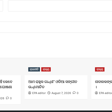
ରାଜନୀତି
ରାଜ୍ୟ
ରାଜ୍ୟ
ବହି କେବେ
ଆମ ରାହୁଳ ଗାନ୍ଧୀ” ଓଡିଆ ସଙ୍ଗୀତ
ନାବାଳକଙ୍କ
ିଖ ଘୋଷଣା
ଉନ୍ମୋଚିତ
।
EPA editor
August 7, 2026
0
EPA edito
2026
0