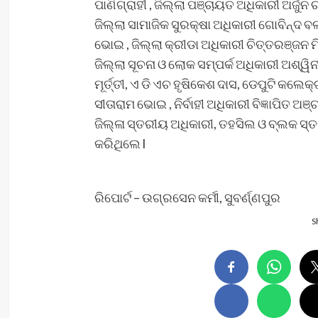
ପାଣିଗ୍ରାହୀ , ଜିଲ୍ଲା ପଞ୍ଚାୟତ ଅଧିକାରୀ ଅର୍ଜୁନ
ଜିଲ୍ଲା ସାମାଜିକ ସୁରକ୍ଷା ଅଧିକାରୀ ଗୋବିନ୍ଦ ବ
ଭୋଇ , ଜିଲ୍ଲା କ୍ରୀଡା ଅଧିକାରୀ ଚିତ୍ତରଞ୍ଜନ ମ
ଜିଲ୍ଲା ସୂଚନା ଓ ଲୋକ ସମ୍ପର୍କ ଅଧିକାରୀ ଅଶ୍ୱିନୀ
ମୂର୍ତ୍ତୀ, ଏ ଡି ଏଚ ହୃଷିକେଶ ଦାସ, ଡେପୁଟି କଲ
ସୀତାରାମ ଭୋଇ , ନିର୍ବାହୀ ଅଧିକାରୀ ବିଜ୍ଞାପିତ ଅ
ଜିଲ୍ଳା ସ୍ତରୀୟ ଅଧିକାରୀ, ତହସିଲ ଓ ବ୍ଲକ ସ୍
କରିଥିଲେ l
ରିପୋର୍ଟ – ଉଗ୍ରସେନ କର୍ମୀ, ସୁବର୍ଣ୍ଣପୁର
S