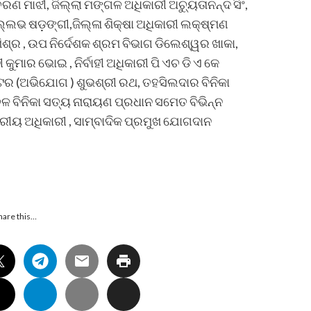
 ଚରଣ ମାଝୀ, ଜିଲ୍ଲା ମଙ୍ଗଳ ଅଧିକାରୀ ଅଚ୍ୟୁତାନନ୍ଦ ସିଂ,
ଲ୍ଲଭ ଷଡ଼ଙ୍ଗୀ,ଜିଲ୍ଳା ଶିକ୍ଷା ଅଧିକାରୀ ଲକ୍ଷ୍ମଣ
ିଶ୍ର , ଉପ ନିର୍ଦେଶକ ଶ୍ରମ ବିଭାଗ ଡିଲେଶ୍ୱର ଖାକା,
 କୁମାର ଭୋଇ , ନିର୍ବାହୀ ଅଧିକାରୀ ପି ଏଚ ଡି ଏ କେ
େକ୍ଟର (ଅଭିଯୋଗ ) ଶୁଭଶ୍ରୀ ରଥ, ତହସିଲଦାର ବିନିକା
ଞ୍ଚଳ ବିନିକା ସତ୍ୟ ନାରାୟଣ ପ୍ରଧାନ ସମେତ ବିଭିନ୍ନ
ତରୀୟ ଅଧିକାରୀ , ସାମ୍ବାଦିକ ପ୍ରମୁଖ ଯୋଗଦାନ
hare this…