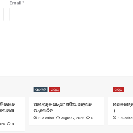
Email
*
ରାଜନୀତି
ରାଜ୍ୟ
ରାଜ୍ୟ
ବହି କେବେ
ଆମ ରାହୁଳ ଗାନ୍ଧୀ” ଓଡିଆ ସଙ୍ଗୀତ
ନାବାଳକଙ୍କ
ିଖ ଘୋଷଣା
ଉନ୍ମୋଚିତ
।
EPA editor
August 7, 2026
0
EPA edito
2026
0