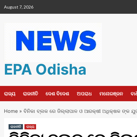
Skip
August 7, 2026
to
content
EPA Odisha
ରାଜ୍ୟ
ରାଜନୀତି
ଦେଶ ବିଦେଶ
ଅପରାଧ
ମନୋରଞ୍ଜନ
ବା
Home
»
ବିନିକା ବ୍ଲକ ରେ ଜିଲ୍ଲାପାଳ ଓ ଆରକ୍ଷୀ ଅଧିକ୍ଷକ ଙ୍କ ଯୁ
ରାଜନୀତି
ରାଜ୍ୟ