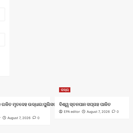
ରାଜ୍ୟ
 ଗଳିତ ମୃତଦେହ ଉଦ୍ଧାର:ପୁଲିସର ତଦନ୍ତ ଜାରି
ବିଶ୍ୱ ସ୍ତନପାନ ସପ୍ତାହ ପାଳିତ
EPA editor
August 7, 2026
0
r
August 7, 2026
0