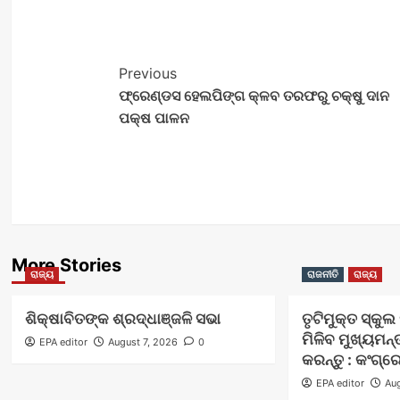
Post
Previous
ଫ୍ରେଣ୍ଡସ ହେଲପିଙ୍ଗ କ୍ଳବ ତରଫରୁ ଚକ୍ଷୁ ଦାନ
Navigation
ପକ୍ଷ ପାଳନ
More Stories
ରାଜ୍ୟ
ରାଜନୀତି
ରାଜ୍ୟ
ଶିକ୍ଷାବିତଙ୍କ ଶ୍ରଦ୍ଧାଞ୍ଜଳି ସଭା
ତୃଟିମୁକ୍ତ ସ୍କୁ
ମିଳିବ ମୁଖ୍ୟମନ୍
EPA editor
August 7, 2026
0
କରନ୍ତୁ : କଂଗ୍ର
EPA editor
Aug