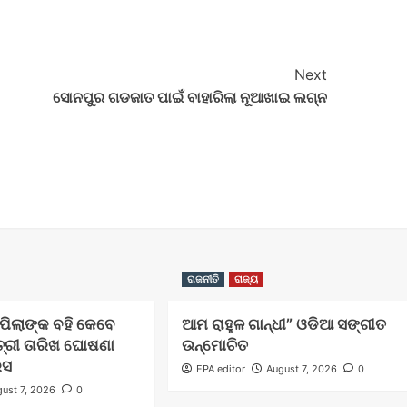
Next
ସୋନପୁର ଗଡଜାତ ପାଇଁ ବାହାରିଲା ନୂଆଖାଇ ଲଗ୍ନ
ରାଜନୀତି
ରାଜ୍ୟ
ଲ ପିଲାଙ୍କ ବହି କେବେ
ଆମ ରାହୁଳ ଗାନ୍ଧୀ” ଓଡିଆ ସଙ୍ଗୀତ
ତ୍ରୀ ତାରିଖ ଘୋଷଣା
ଉନ୍ମୋଚିତ
େସ
EPA editor
August 7, 2026
0
ust 7, 2026
0