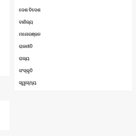
ଦେଶ ବିଦେଶ
ବାଣିଜ୍ୟ
ମନୋରଞ୍ଜନ
ରାଜନୀତି
ରାଜ୍ୟ
ସଂସ୍କୃତି
ସ୍ୱାସ୍ଥ୍ୟ