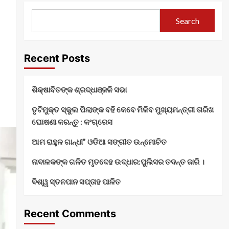
Search
Recent Posts
ଶିକ୍ଷାବିତଙ୍କ ଶ୍ରଦ୍ଧାଞ୍ଜଳି ସଭା
ତୃଟିମୁକ୍ତ ସ୍କୁଲ ପିଲାଙ୍କ ବହି କେବେ ମିଳିବ ମୁଖ୍ୟମନ୍ତ୍ରୀ ତାରିଖ
ଘୋଷଣା କରନ୍ତୁ : କଂଗ୍ରେସ
ଆମ ରାହୁଳ ଗାନ୍ଧୀ” ଓଡିଆ ସଙ୍ଗୀତ ଉନ୍ମୋଚିତ
ନାବାଳକଙ୍କ ଗଳିତ ମୃତଦେହ ଉଦ୍ଧାର:ପୁଲିସର ତଦନ୍ତ ଜାରି ।
ବିଶ୍ୱ ସ୍ତନପାନ ସପ୍ତାହ ପାଳିତ
Recent Comments