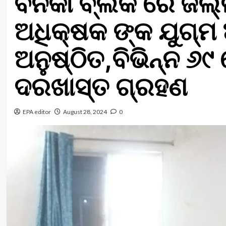
ବିନିକା ବ୍ଲକ ରେ ଜିଲ
ଅଧିକ୍ଷକ ଙ୍କ ଯୁଗ୍ମ 
ଅନୁଷ୍ଠିତ,ବିଭିନ୍ନ ୬
ଦରଖାସ୍ତ ଗ୍ରହଣ
EPA editor
August 28, 2024
0