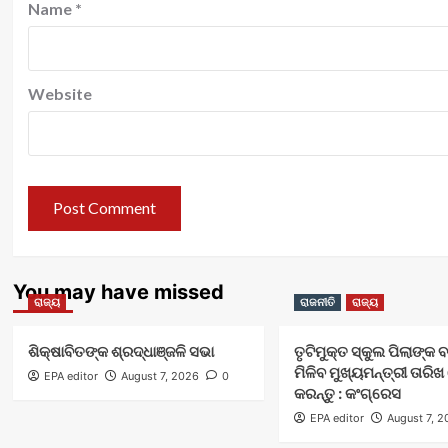
Name
*
Website
You may have missed
ରାଜ୍ୟ
ରାଜନୀତି
ରାଜ୍ୟ
ଶିକ୍ଷାବିତଙ୍କ ଶ୍ରଦ୍ଧାଞ୍ଜଳି ସଭା
ତୃଟିମୁକ୍ତ ସ୍କୁଲ ପିଲାଙ୍କ 
ମିଳିବ ମୁଖ୍ୟମନ୍ତ୍ରୀ ତାର
EPA editor
August 7, 2026
0
କରନ୍ତୁ : କଂଗ୍ରେସ
EPA editor
August 7, 