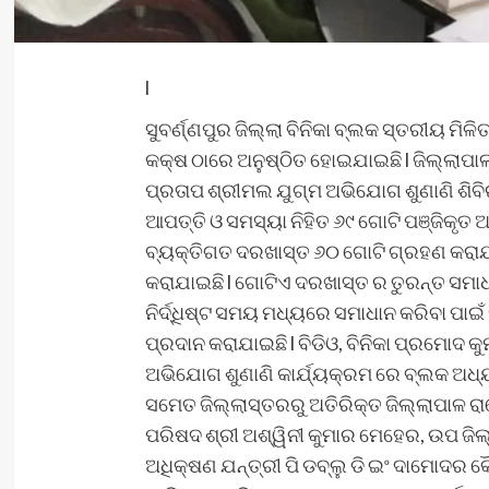
l
ସୁବର୍ଣ୍ଣପୁର ଜିଲ୍ଲା ବିନିକା ବ୍ଲକ ସ୍ତରୀୟ ମ
କକ୍ଷ ଠାରେ ଅନୁଷ୍ଠିତ ହୋଇଯାଇଛି l ଜିଲ୍ଲାପା
ପ୍ରତାପ ଶ୍ରୀମଲ ଯୁଗ୍ମ ଅଭିଯୋଗ ଶୁଣାଣି ଶିବ
ଆପତ୍ତି ଓ ସମସ୍ୟା ନିହିତ ୬୯ ଗୋଟି ପଞ୍ଜିକୃ
ବ୍ୟକ୍ତିଗତ ଦରଖାସ୍ତ ୬୦ ଗୋଟି ଗ୍ରହଣ କରାଯ
କରାଯାଇଛି l ଗୋଟିଏ ଦରଖାସ୍ତ ର ତୁରନ୍ତ ସମାଧ
ନିର୍ଦ୍ଧିଷ୍ଟ ସମୟ ମଧ୍ୟରେ ସମାଧାନ କରିବା ପାଇଁ
ପ୍ରଦାନ କରାଯାଇଛି l ବିଡିଓ, ବିନିକା ପ୍ରମୋଦ 
ଅଭିଯୋଗ ଶୁଣାଣି କାର୍ଯ୍ୟକ୍ରମ ରେ ବ୍ଲକ ଅଧ୍ୟକ୍
ସମେତ ଜିଲ୍ଲାସ୍ତରରୁ ଅତିରିକ୍ତ ଜିଲ୍ଲାପାଳ ରାଜ
ପରିଷଦ ଶ୍ରୀ ଅଶ୍ୱିନୀ କୁମାର ମେହେର, ଉପ ଜିଲ
ଅଧିକ୍ଷଣ ଯନ୍ତ୍ରୀ ପି ଡବ୍ଲୁ ଡି ଇଂ ଦାମୋଦର କୈ