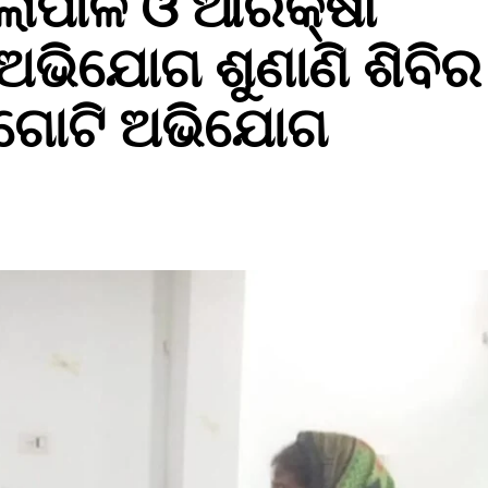
୍ଲାପାଳ ଓ ଆରକ୍ଷୀ
ଅଭିଯୋଗ ଶୁଣାଣି ଶିବିର
୯ ଗୋଟି ଅଭିଯୋଗ