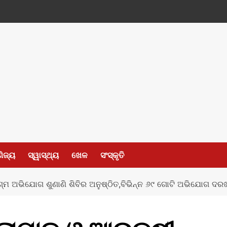
ଣିଜ୍ୟ
ସ୍ୱାସ୍ଥ୍ୟ
ଖେଳ
ସଂସ୍କୃତି
ଗ୍ମ ଅଭିଯୋଗ ଶୁଣାଣି ଶିବିର ଅନୁଷ୍ଠିତ,ବିଭିନ୍ନ ୬୯ ଗୋଟି ଅଭିଯୋଗ ଦର