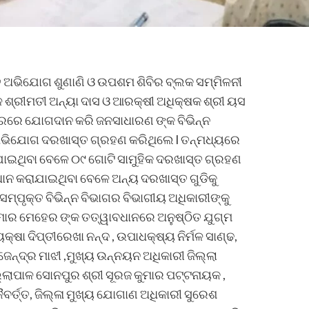
ିଳିତ ଅଭିଯୋଗ ଶୁଣାଣି ଓ ଉପଶମ ଶିବିର ବ୍ଲକ ସମ୍ମିଳନୀ
ଳ ଶ୍ରୀମତୀ ଅନ୍ୟା ଦାସ ଓ ଆରକ୍ଷୀ ଅଧିକ୍ଷକ ଶ୍ରୀ ୟସ
ିରରେ ଯୋଗଦାନ କରି ଜନସାଧାରଣ ଙ୍କ ବିଭିନ୍ନ
ତ ଅଭିଯୋଗ ଦରଖାସ୍ତ ଗ୍ରହଣ କରିଥିଲେ l ତନ୍ମଧ୍ୟରେ
ାଇଥିବା ବେଳେ ୦୯ ଗୋଟି ସାମୁହିକ ଦରଖାସ୍ତ ଗ୍ରହଣ
ାନ କରାଯାଇଥିବା ବେଳେ ଅନ୍ୟ ଦରଖାସ୍ତ ଗୁଡିକୁ
 ସମ୍ପୃକ୍ତ ବିଭିନ୍ନ ବିଭାଗର ବିଭାଗୀୟ ଅଧିକାରୀଙ୍କୁ
କୁମାର ମେହେର ଙ୍କ ତତ୍ୱାବଧାନରେ ଅନୁଷ୍ଠିତ ଯୁଗ୍ମ
ଷା ଦିପ୍ତୀରେଖା ନନ୍ଦ , ଉପାଧକ୍ଷ୍ୟ ନିର୍ମଳ ସାଣ୍ଢ,
େନ୍ଦ୍ର ମାଝୀ ,ମୁଖ୍ୟ ଉନ୍ନୟନ ଅଧିକାରୀ ଜିଲ୍ଲା
୍ଲାପାଳ ସୋନପୁର ଶ୍ରୀ ସୂରଜ କୁମାର ପଟ୍ଟନାୟକ ,
ବର୍ତ୍ତ, ଜିଲ୍ଳା ମୁଖ୍ୟ ଯୋଗାଣ ଅଧିକାରୀ ସୁରେଶ