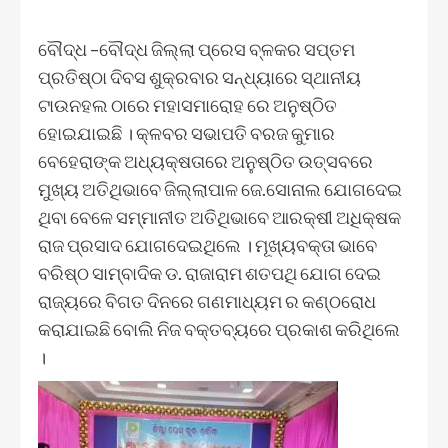
ବୌଦ୍ଧ –ବୌଦ୍ଧ ଜିଲ୍ଲା ପ୍ରେସ ବ୍ଳକର ସପ୍ତମ
ପ୍ରତିଷ୍ଠା ଦିବସ ଶୁକ୍ରବାର ସନ୍ଧ୍ୟାରେ ସ୍ଥାନୀୟ
ଟାଉନହଲ ଠାରେ ମହାସମାରୋହ ରେ ଅନୁଷ୍ଠିତ
ହୋଇଯାଇଛି । କ୍ଳବର ସଭାପତି ବରଜ କୁମାର
ବେହେରାଙ୍କ ଅଧ୍ୟକ୍ଷତାରେ ଅନୁଷ୍ଠିତ ଉତ୍ସବରେ
ମୁଖ୍ୟ ଅତିଥିଭାବେ ଜିଲ୍ଲାପାଳ ଜେ.ସୋନାଲ ଯୋଗଦେଇ
ଥିବା ବେଳେ ସମ୍ମାନୀତ ଅତିଥିଭାବେ ଆରକ୍ଷୀ ଅଧିକ୍ଷକ
ରାଜ ପ୍ରସାଦ ଯୋଗଦେଇଥିଲେ । ମୂଖ୍ୟବକ୍ତା ଭାବେ
ବରିଷ୍ଠ ସାମ୍ବାଦିକ ଡ. ରାଜାରାମ ଶତପଥି ଯୋଗ ଦେଇ
ରାଜ୍ୟରେ ବିଗତ ଦିନରେ ଗଣମାଧ୍ୟମ ର କଣ୍ଠରୋଧ
କରାଯାଇଛି ବୋଲି ନିଜ ବକ୍ତବ୍ୟରେ ପ୍ରକାଶ କରିଥିଲେ
।