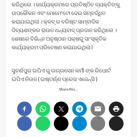
କରିଥିଲେ । କାର୍ଯ୍ୟକ୍ରମରେ ପ୍ରତିଷ୍ଠିତ ବ୍ୟକ୍ତିଙ୍କୁ
ଉପଢୌକନ ଏବଂ ମୋମେଂଟୋ ଦେଇ ସମ୍ବର୍ଦ୍ଧିତ
କରାଯାଇଥିଲା । କ୍ଳବ୍ ର ବରିଷ୍ଟ ସାମ୍ବାଦିକ
ଦିବ୍ୟଶଙ୍କର ରାଉତ ଧନ୍ୟବାଦ୍ ପ୍ରଦାନ କରିଥିଲେ ।
ଶେଷରେ ବିଭିନ୍ନ ଅନୁଷ୍ଠାନ ପକ୍ଷରୁ ସାଂସ୍କୃତିକ
କାର୍ଯ୍ୟକ୍ରମ ପରିବେଷଣ କରାଯାଇଥିଲା l
ସୁବର୍ଣପୁର ଇପିଏ ରୁ ଉଗ୍ରସେନ କର୍ମୀ ଙ୍କ ରିପୋର୍ଟ
ଇପିଏ ନିଉଜ ( ଇଷ୍ଟର୍ଣ୍ଣ ପ୍ରେସ ଏଜେନ୍ସି )
Share this…