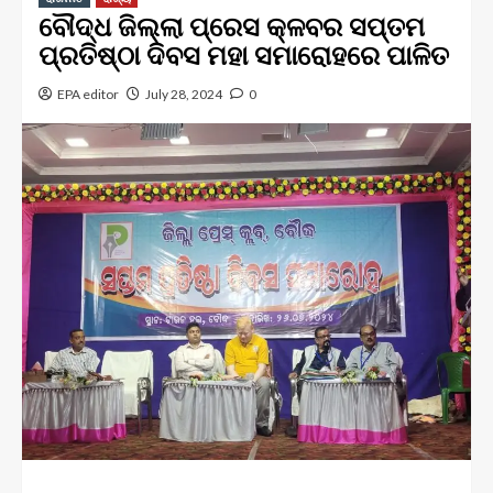
ବୌଦ୍ଧ ଜିଲ୍ଲା ପ୍ରେସ କ୍ଳବର ସପ୍ତମ
ପ୍ରତିଷ୍ଠା ଦିବସ ମହା ସମାରୋହରେ ପାଳିତ
EPA editor
July 28, 2024
0