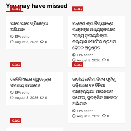
You may have missed
ରାଜ୍ୟ
ରାଜ୍ୟ
ଘରେ ଘରେ ତ୍ରିରଙ୍ଗା
ମନ୍ତ୍ରୀ ଶ୍ରୀ ନିତ୍ୟାନନ୍ଦ
ଅଭିଯାନ
ଗଣ୍ଡଙ୍କ ଅଧ୍ୟକ୍ଷତାରେ
“ରାଜ୍ୟ ତୃତୀୟଲିଙ୍ଗୀ
EPA editor
କଲ୍ୟାଣ ବୋର୍ଡ”ର ପ୍ରଥମ
August 8, 2026
0
ବୈଠକ ଅନୁଷ୍ଠିତ
EPA editor
August 8, 2026
0
ରାଜ୍ୟ
ରାଜ୍ୟ
କେସିସିଏଲର ସ୍ୱତନ୍ତ୍ର
ଜାତୀୟ ଗରିମା ଦିବସ ପୂର୍ବରୁ
ସମବାୟ ସମାରୋହ
ଓଡ଼ିଶାରେ ୧୫ ଦିନିଆ
ରାଜ୍ୟବ୍ୟାପୀ ‘ଆଇନଗତ
EPA editor
ସଫେଇ, ସୁରକ୍ଷିତ ସଫେଇ’
August 8, 2026
0
ଅଭିଯାନ
EPA editor
August 8, 2026
0
ରାଜ୍ୟ