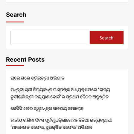
Search
Search
Recent Posts
ଘରେ ଘରେ ତ୍ରିରଙ୍ଗା ଅଭିଯାନ
ମନ୍ତ୍ରୀ ଶ୍ରୀ ନିତ୍ୟାନନ୍ଦ ଗଣ୍ଡଙ୍କ ଅଧ୍ୟକ୍ଷତାରେ “ରାଜ୍ୟ
ତୃତୀୟଲିଙ୍ଗୀ କଲ୍ୟାଣ ବୋର୍ଡ”ର ପ୍ରଥମ ବୈଠକ ଅନୁଷ୍ଠିତ
କେସିସିଏଲର ସ୍ୱତନ୍ତ୍ର ସମବାୟ ସମାରୋହ
ଜାତୀୟ ଗରିମା ଦିବସ ପୂର୍ବରୁ ଓଡ଼ିଶାରେ ୧୫ ଦିନିଆ ରାଜ୍ୟବ୍ୟାପୀ
‘ଆଇନଗତ ସଫେଇ, ସୁରକ୍ଷିତ ସଫେଇ’ ଅଭିଯାନ