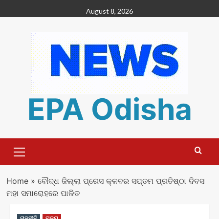
Skip
August 8, 2026
to
content
EPA Odisha
Primary
Menu
Home
»
ବୌଦ୍ଧ ଜିଲ୍ଲା ପ୍ରେସ କ୍ଳବର ସପ୍ତମ ପ୍ରତିଷ୍ଠା ଦିବସ
ମହା ସମାରୋହରେ ପାଳିତ
ରାଜନୀତି
ରାଜ୍ୟ