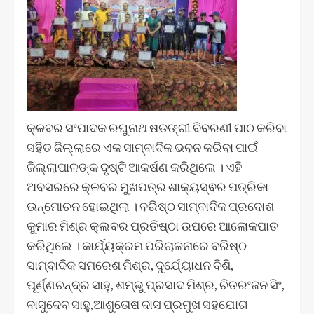
କ୍ଳବର ସଂପାଦକ ରଘୁନାଥ ଷଡଙ୍ଗୀ ବିବରଣୀ ପାଠ କରିବା
ସହିତ ଜିଲ୍ଲାରେ ଏକ ସାମ୍ବାଦିକ ଭବନ କରିବା ପାଇଁ
ଜିଲ୍ଲାପାଳଙ୍କ ଦୃଷ୍ଟି ଆକର୍ଷଣ କରିଥିଲେ । ଏହି
ଅବସରରେ କ୍ଳବର ମୁଖପତ୍ର ଶାକ୍ୟସ୍ଵର ପତ୍ରିକା
ଉନ୍ମୋଚନ ହୋଇଥିଲା । ବରିଷ୍ଠ ସାମ୍ବାଦିକ ପ୍ରଦୋଶ
କୁମାର ମିଶ୍ର କ୍ଲବର ପ୍ରତିଷ୍ଠା ଉପରେ ଆଲୋକପାତ
କରିଥିଲେ । କାର୍ଯ୍ୟକ୍ରମ ପରିଚାଳନାରେ ବରିଷ୍ଠ
ସାମ୍ବାଦିକ ସମରେଶ ମିଶ୍ର, ଦୁର୍ଯ୍ୟୋଧନ ବିଶି,
ପୂର୍ଣ୍ଣଚନ୍ଦ୍ର ସାହୁ, ଶମ୍ଭୁ ପ୍ରସାଦ ମିଶ୍ର, ଚିତରଂଜନ ସିଂ,
ବାସୁଦେବ ସାହୁ,ଆଶୁତୋଷ ଦାସ ପ୍ରମୁଖ ସହଯୋଗ