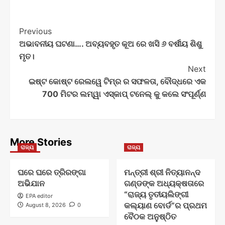
Post
Previous
ଅଭାବନୀୟ ଘଟଣା…. ଅବ୍ୟବହୃତ କୂଅ ରେ ଖସି ୬ ବର୍ଷୀୟ ଶିଶୁ
Navigation
ମୃତ।
Next
ଇଷ୍ଟ କୋଷ୍ଟ ରେଲୱେ ଟିମ୍ର ର ସଫଳତା, ବୌଦ୍ଧରେ ଏକ
700 ମିଟର ଲମ୍ୱା ଏସ୍କାପ୍ ଟନେଲ୍ କୁ କଲେ ସଂପୂର୍ଣ୍ଣ
More Stories
ରାଜ୍ୟ
ରାଜ୍ୟ
ଘରେ ଘରେ ତ୍ରିରଙ୍ଗା
ମନ୍ତ୍ରୀ ଶ୍ରୀ ନିତ୍ୟାନନ୍ଦ
ଅଭିଯାନ
ଗଣ୍ଡଙ୍କ ଅଧ୍ୟକ୍ଷତାରେ
“ରାଜ୍ୟ ତୃତୀୟଲିଙ୍ଗୀ
EPA editor
କଲ୍ୟାଣ ବୋର୍ଡ”ର ପ୍ରଥମ
August 8, 2026
0
ବୈଠକ ଅନୁଷ୍ଠିତ