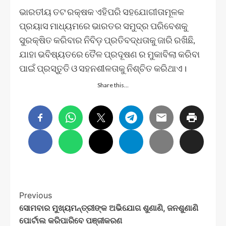
ଭାରତୀୟ ତଟ ରକ୍ଷକ ଏହିପରି ସହଯୋଗୀତାମୂଳକ
ପ୍ରୟାସ ମାଧ୍ୟମରେ ଭାରତର ସମୁଦ୍ର ପରିବେଶକୁ
ସୁରକ୍ଷିତ କରିବାର ନିବିଡ଼ ପ୍ରତିବଦ୍ଧତାକୁ ଜାରି ରଖିଛି,
ଯାହା ଭବିଷ୍ୟତରେ ତୈଳ ପ୍ରଦୂଷଣ ର ମୁକାବିଲା କରିବା
ପାଇଁ ପ୍ରସ୍ତୁତି ଓ ସହନଶୀଳତାକୁ ନିଶ୍ଚିତ କରିଥାଏ।
Share this…
Post
Previous
ସୋମବାର ମୁଖ୍ୟମନ୍ତ୍ରୀଙ୍କ ଅଭିଯୋଗ ଶୁଣାଣି, ଜନଶୁଣାଣି
Navigation
ପୋର୍ଟାଲ କରିପାରିବେ ପଞ୍ଜୀକରଣ