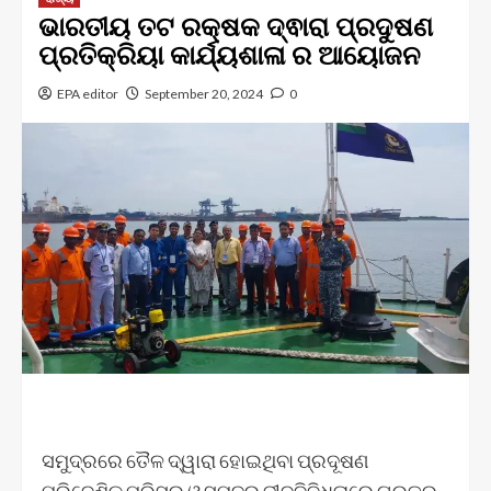
ଭାରତୀୟ ତଟ ରକ୍ଷକ ଦ୍ଵାରା ପ୍ରଦୁଷଣ
ପ୍ରତିକ୍ରିୟା କାର୍ଯ୍ୟଶାଳା ର ଆୟୋଜନ
EPA editor
September 20, 2024
0
ସମୁଦ୍ରରେ ତୈଳ ଦ୍ୱାରା ହୋଇଥିବା ପ୍ରଦୂଷଣ