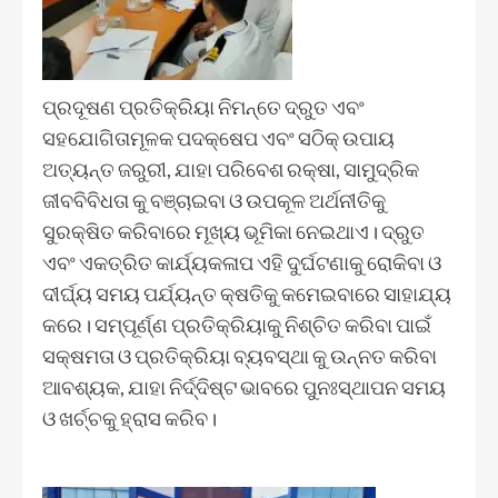
ପ୍ରଦୂଷଣ ପ୍ରତିକ୍ରିୟା ନିମନ୍ତେ ଦ୍ରୁତ ଏବଂ
ସହଯୋଗିତାମୂଳକ ପଦକ୍ଷେପ ଏବଂ ସଠିକ୍ ଉପାୟ
ଅତ୍ୟନ୍ତ ଜରୁରୀ, ଯାହା ପରିବେଶ ରକ୍ଷା, ସାମୁଦ୍ରିକ
ଜୀବବିବିଧତା କୁ ବଞ୍ଚାଇବା ଓ ଉପକୂଳ ଅର୍ଥନୀତିକୁ
ସୁରକ୍ଷିତ କରିବାରେ ମୂଖ୍ୟ ଭୂମିକା ନେଇଥାଏ। ଦ୍ରୁତ
ଏବଂ ଏକତ୍ରିତ କାର୍ଯ୍ୟକଳାପ ଏହି ଦୁର୍ଘଟଣାକୁ ରୋକିବା ଓ
ଦୀର୍ଘ୍ୟ ସମୟ ପର୍ଯ୍ୟନ୍ତ କ୍ଷତିକୁ କମେଇବାରେ ସାହାଯ୍ୟ
କରେ। ସମ୍ପୂର୍ଣ୍ଣ ପ୍ରତିକ୍ରିୟାକୁ ନିଶ୍ଚିତ କରିବା ପାଇଁ
ସକ୍ଷମତା ଓ ପ୍ରତିକ୍ରିୟା ବ୍ୟବସ୍ଥା କୁ ଉନ୍ନତ କରିବା
ଆବଶ୍ୟକ, ଯାହା ନିର୍ଦ୍ଦିଷ୍ଟ ଭାବରେ ପୁନଃସ୍ଥାପନ ସମୟ
ଓ ଖର୍ଚ୍ଚକୁ ହ୍ରାସ କରିବ।