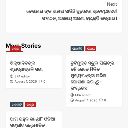
Next
ବେସାହାରା ଙ୍କ ସାହାରା ସାଜିଛି ବୁଢ଼ାରଜା ସ୍ବେଚ୍ଛାସେବୀ
ସଂଗଠନ, ଅସହାୟ ଅଜଣା ବ୍ୟକ୍ତି ଉଦ୍ଧାର l
More Stories
ରାଜ୍ୟ
ରାଜନୀତି
ରାଜ୍ୟ
ଶିକ୍ଷାବିତଙ୍କ
ତୃଟିମୁକ୍ତ ସ୍କୁଲ ପିଲାଙ୍କ
ଶ୍ରଦ୍ଧାଞ୍ଜଳି ସଭା
ବହି କେବେ ମିଳିବ
ମୁଖ୍ୟମନ୍ତ୍ରୀ ତାରିଖ
EPA editor
ଘୋଷଣା କରନ୍ତୁ :
August 7, 2026
0
କଂଗ୍ରେସ
EPA editor
August 7, 2026
0
ରାଜନୀତି
ରାଜ୍ୟ
ଆମ ରାହୁଳ ଗାନ୍ଧୀ” ଓଡିଆ
ସଙ୍ଗୀତ ଉନ୍ମୋଚିତ