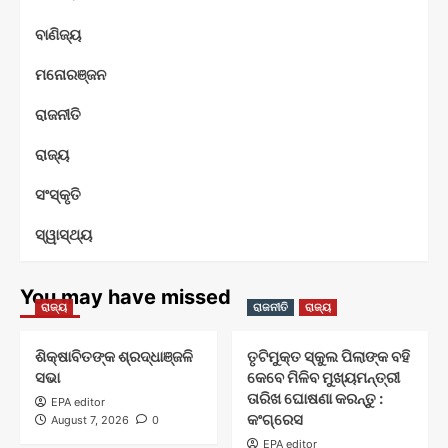
ବାଣିଜ୍ୟ
ମନୋରଞ୍ଜନ
ରାଜନୀତି
ରାଜ୍ୟ
ସଂସ୍କୃତି
ସ୍ୱାସ୍ଥ୍ୟ
You may have missed
ରାଜ୍ୟ
ରାଜନୀତି
ରାଜ୍ୟ
ଶିକ୍ଷାବିତଙ୍କ ଶ୍ରଦ୍ଧାଞ୍ଜଳି
ତୃଟିମୁକ୍ତ ସ୍କୁଲ ପିଲାଙ୍କ ବହି
ସଭା
କେବେ ମିଳିବ ମୁଖ୍ୟମନ୍ତ୍ରୀ
ତାରିଖ ଘୋଷଣା କରନ୍ତୁ :
EPA editor
କଂଗ୍ରେସ
August 7, 2026
0
EPA editor