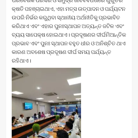
ପରିବେଶିକ ପରିସର ଓ ସମୁଦ୍ର ଜୀବବିବିଧତାରେ ଗୁରୁତର
କ୍ଷତି ପହଞ୍ଚାଇଥାଏ, ଏହା ମତ୍ସ ଉତ୍ପାଦନ ଓ ପର୍ଯ୍ୟଟନ
ଉପରି ନିର୍ଭର କରୁଥିବା ସ୍ଥାନୀୟ ଅର୍ଥନୀତିକୁ ପ୍ରଭାବିତ
କରିଥାଏ ଏବଂ ଏହାର ପୁନଃସ୍ଥାପନ ଅତ୍ୟନ୍ତ ଜଟିଳ ଏବଂ
ବ୍ୟୟ ସାପେକ୍ଷ ହୋଇଥାଏ। ପ୍ରଦୂଷଣର ଦୀର୍ଘମିଆନ୍ତିକ
ପ୍ରଭାବ ଏବଂ ପୁନଃ ସ୍ଥାପନ ବହୁତ ଧୀର ଓ ଅନିଶ୍ଚିତ ଥାଏ
କାରଣ ଅବଶେଷ ପ୍ରଦୂଷଣ ଦୀର୍ଘ ସମୟ ପର୍ଯ୍ୟନ୍ତ
ରହିଥାଏ।