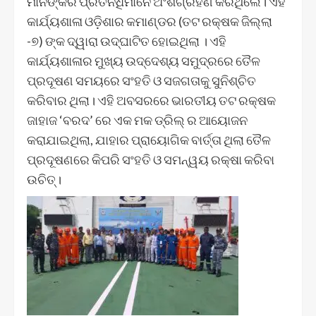
ମାନଙ୍କର ପ୍ରତିନିଧିମାନେ ଅଂଶଗ୍ରହଣ କରିଥିଲେ। ଏହି
କାର୍ଯ୍ୟଶାଳା ଓଡ଼ିଶାର କମାଣ୍ଡର (ତଟ ରକ୍ଷକ ଜିଲ୍ଲା
-୭) ଙ୍କ ଦ୍ୱାରା ଉଦ୍ଘାଟିତ ହୋଇଥିଲା । ଏହି
କାର୍ଯ୍ୟଶାଳାର ମୁଖ୍ୟ ଉଦ୍ଦେଶ୍ୟ ସମୁଦ୍ରରେ ତୈଳ
ପ୍ରଦୂଷଣ ସମୟରେ ସଂହତି ଓ ସଜଗତାକୁ ସୁନିଶ୍ଚିତ
କରିବାର ଥିଲା। ଏହି ଅବସରରେ ଭାରତୀୟ ତଟ ରକ୍ଷକ
ଜାହାଜ ‘ବରଦ’ ରେ ଏକ ମକ ଡ୍ରିଲ୍ ର ଆୟୋଜନ
କରାଯାଇଥିଲା, ଯାହାର ପ୍ରାୟୋଗିକ ବାର୍ତ୍ତା ଥିଲା ତୈଳ
ପ୍ରଦୂଷଣରେ କିପରି ସଂହତି ଓ ସମନ୍ୱୟ ରକ୍ଷା କରିବା
ଉଚିତ୍।