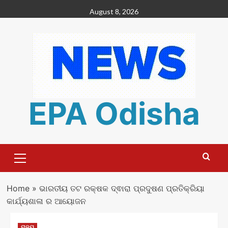
Skip
August 8, 2026
to
content
EPA Odisha
Primary
Menu
Home
»
ଭାରତୀୟ ତଟ ରକ୍ଷକ ଦ୍ଵାରା ପ୍ରଦୁଷଣ ପ୍ରତିକ୍ରିୟା
କାର୍ଯ୍ୟଶାଳା ର ଆୟୋଜନ
ରାଜ୍ୟ