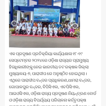
ଏକ ପ୍ରଦୂଷଣ ପ୍ରତିକ୍ରିୟା କାର୍ଯ୍ୟଶାଳା ୧୮-୧୯
ସେପ୍ଟେମ୍ବର ୨୦୨୪ରେ ଓଡ଼ିଶା ରାଜ୍ୟର ପ୍ରାମୁଖ୍ୟ
ହିତାଧିକାରୀଙ୍କୁ ନେଇ ଭାରତୀୟ ତଟ ରକ୍ଷକ ଜିଲ୍ଲା
ମୁଖ୍ୟାଳୟ-୭, ପାରାଦୀପ ରେ ଅନୁଷ୍ଠିତ ହୋଇଥିଲା।
ଏଥିରେ ପାରାଦୀପ ବନ୍ଦର ପ୍ରାଧିକରଣ,ଧାମରା ବନ୍ଦର,
ଗୋପାଳପୁର ବନ୍ଦର, ବିପିସିଏଲ, ଏଚପିସିଏଲ,
ଆଇଓସିଏଲ, ଓଡ଼ିଶା ରାଜ୍ୟ ପ୍ରଦୂଷଣ ନିୟନ୍ତ୍ରଣ ବୋର୍ଡ
ଓ ଓଡ଼ିଶା ରାଜ୍ୟ ବିପର୍ଯ୍ୟୟ ପରିଚାଳନା କର୍ତ୍ତୃପକ୍ଷ