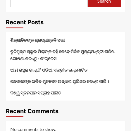
Search
Recent Posts
ଶିକ୍ଷାବିତଙ୍କ ଶ୍ରଦ୍ଧାଞ୍ଜଳି ସଭା
ତୃଟିମୁକ୍ତ ସ୍କୁଲ ପିଲାଙ୍କ ବହି କେବେ ମିଳିବ ମୁଖ୍ୟମନ୍ତ୍ରୀ ତାରିଖ
ଘୋଷଣା କରନ୍ତୁ : କଂଗ୍ରେସ
ଆମ ରାହୁଳ ଗାନ୍ଧୀ” ଓଡିଆ ସଙ୍ଗୀତ ଉନ୍ମୋଚିତ
ନାବାଳକଙ୍କ ଗଳିତ ମୃତଦେହ ଉଦ୍ଧାର:ପୁଲିସର ତଦନ୍ତ ଜାରି ।
ବିଶ୍ୱ ସ୍ତନପାନ ସପ୍ତାହ ପାଳିତ
Recent Comments
No comments to show.