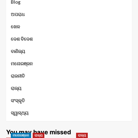
Blog
ଅପରାଧ
ଖେଳ
ଦେଶ ବିଦେଶ
ବାଣିଜ୍ୟ
ମନୋରଞ୍ଜନ
ରାଜନୀତି
ରାଜ୍ୟ
ସଂସ୍କୃତି
ସ୍ୱାସ୍ଥ୍ୟ
You may have missed
ମନୋରଞ୍ଜନ
ରାଜ୍ୟ
ରାଜ୍ୟ