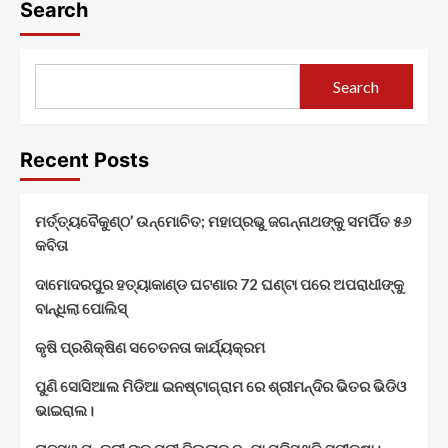
Search
Search
Recent Posts
ମର୍ତ୍ତ୍ୟବୈକୁଣ୍ଠ’ ଉନ୍ମୋଚିତ; ମହାପ୍ରଭୁ ଜଗନ୍ନାଥଙ୍କୁ ସମର୍ପିତ ୫୬
କବିତା
ଦାମୋଦରପୁର ହତ୍ୟାକାଣ୍ଡ ଘଟଣାର 72 ଘଣ୍ଟା ପରେ ଅପରାଧୀଙ୍କୁ
ବାନ୍ଧିଲା ପୋଲିସ୍
କୃଷି ପ୍ରଶିକ୍ଷିଣ ସଚେତନତା କାର୍ଯ୍ୟକ୍ରମ
ପୁଣି ସୋସିଆଲ ମିଡିଆ ଇନଷ୍ଟାଗ୍ରାମ ରେ ଶ୍ରୀମନ୍ଦିର ଭିତର ଭିଡିଓ
ଭାଇରାଲ।