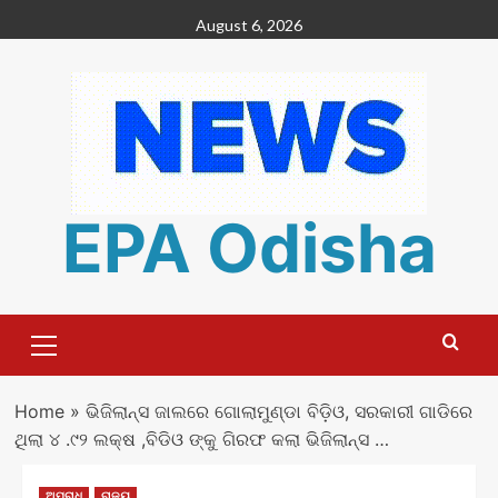
Skip
August 6, 2026
to
content
EPA Odisha
Primary
Menu
Home
»
ଭିଜିଲାନ୍ସ ଜାଲରେ ଗୋଲାମୁଣ୍ଡା ବିଡ଼ିଓ, ସରକାରୀ ଗାଡିରେ
ଥିଲା ୪ .୯୨ ଲକ୍ଷ ,ବିଡିଓ ଙ୍କୁ ଗିରଫ କଲା ଭିଜିଲାନ୍ସ …
ଅପରାଧ
ରାଜ୍ୟ