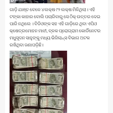
ଗାଡ଼ି ଯାଞ୍ଚ ବେଳେ ୪ଲକ୍ଷ ୯୨ ଲକ୍ଷ ମିଳିଥିଲା। ଏହି
ଟଙ୍କା କାହାର ବୋଲି ପଚାରିବାରୁ ସେ ଠିକ୍ ଉତ୍ତର ଦେଇ
ପାରି ନଥିଲେ । ବିଡିଓଙ୍କ ସହ ଏହି ଗାଡ଼ିରେ ଥିବା ଏପିଓ
କ୍ଷେତ୍ରମୋହନ ମାଝୀ, ବ୍ଳକ ପ୍ରୋଗ୍ରାମ କୋର୍ଡିନେଟର
ମଧୁସୂଦନ ସାହୁଙ୍କୁ ମଧ୍ୟ ଭିଜିଲାନ୍ସ ବିଭାଗ ଅଟକ
ରଖିଥିବା ଜଣାପଡ଼ିଛି।