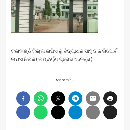
କଳାହାଣ୍ଡି ଜିଲ୍ଲା ଇପିଏ ରୁ ବିଦ୍ୟାଧର ସାହୁ ଙ୍କ ରିପୋର୍ଟ
ଇପିଏ ନିଉଜ ( ଇଷ୍ଟର୍ଣ୍ଣ ପ୍ରେସ ଏଜେନ୍ସି )
Share this…