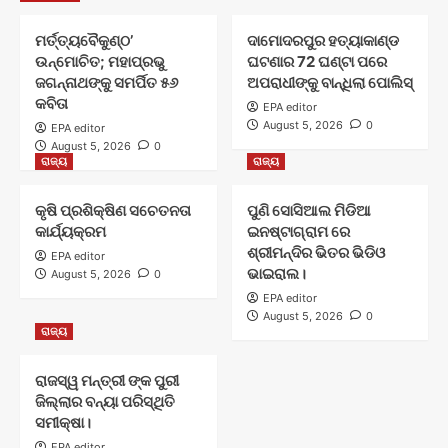
ମର୍ତ୍ତ୍ୟବୈକୁଣ୍ଠ’
ଦାମୋଦରପୁର ହତ୍ୟାକାଣ୍ଡ
ଉନ୍ମୋଚିତ; ମହାପ୍ରଭୁ
ଘଟଣାର 72 ଘଣ୍ଟା ପରେ
ଜଗନ୍ନାଥଙ୍କୁ ସମର୍ପିତ ୫୬
ଅପରାଧୀଙ୍କୁ ବାନ୍ଧିଲା ପୋଲିସ୍
କବିତା
EPA editor
August 5, 2026
0
EPA editor
August 5, 2026
0
ରାଜ୍ୟ
ରାଜ୍ୟ
କୃଷି ପ୍ରଶିକ୍ଷିଣ ସଚେତନତା
ପୁଣି ସୋସିଆଲ ମିଡିଆ
କାର୍ଯ୍ୟକ୍ରମ
ଇନଷ୍ଟାଗ୍ରାମ ରେ
ଶ୍ରୀମନ୍ଦିର ଭିତର ଭିଡିଓ
EPA editor
ଭାଇରାଲ।
August 5, 2026
0
EPA editor
August 5, 2026
0
ରାଜ୍ୟ
ରାଜସ୍ୱ ମନ୍ତ୍ରୀ ଙ୍କ ପୁରୀ
ଜିଲ୍ଲାର ବନ୍ୟା ପରିସ୍ଥିତି
ସମୀକ୍ଷା।
EPA editor