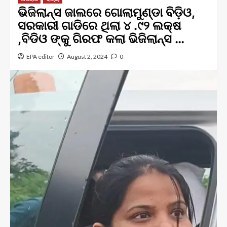
ଭିଜିଲାନ୍ସ ଜାଲରେ ଗୋଲାମୁଣ୍ଡା ବିଡ଼ିଓ,
ସରକାରୀ ଗାଡିରେ ଥିଲା ୪ .୯୨ ଲକ୍ଷ
,ବିଡିଓ ଙ୍କୁ ଗିରଫ କଲା ଭିଜିଲାନ୍ସ …
EPA editor
August 2, 2024
0