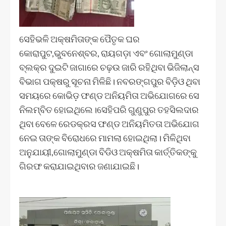
ସେହିଭଳି ଅକ୍ଷମିତାଙ୍କ ପୈତୃକ ଘର
କୋରାପୁଟ,ଭୁବନେଶ୍ବର, ରାୟଗଡ଼ା ଏବଂ ଗୋଲାମୁଣ୍ଡା
ବ୍ଲକ୍‌ର ଦୁଇଟି ଜାଗାରେ ଚଢ଼ଉ ଜାରି ରହିଥିବା ଭିଜିଲାନ୍ସ
ବିଭାଗ ପକ୍ଷରୁ ସୂଚନା ମିଳିଛି। ନବରଙ୍ଗପୁର ବିଡ଼ିଓ ଥିବା
ସମୟରେ କୋଭିଡ଼ ଫଣ୍ଡ ଅନିୟମିତା ଅଭିଯୋଗରେ ସେ
ନିଲମ୍ବିତ ହୋଇଥିଲେ।ସେହିପରି ଗୁଣୁପୁର ତହସିଲଦାର
ଥିବା ବେଳେ ରେଡକ୍ରସ ଫଣ୍ଡ ଅନିୟମିତତା ଅଭିଯୋଗ
ନେଇ ତାଙ୍କ ବିରୋଧରେ ମାମଲା ହୋଇଥିଲା। ମିଳିଥିବା
ଅନୁଯାୟୀ,ଗୋଲାମୁଣ୍ଡା ବିଡିଓ ଅକ୍ଷମିତା କାର୍ତ୍ତିକଙ୍କୁ
ଗିରଫ କରାଯାଇଥିବାର ଜଣାଯାଇଛି।