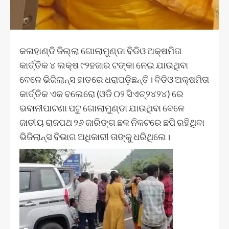
କଳାହାଣ୍ଡି ଜିଲ୍ଲା ଗୋଲାମୁଣ୍ଡା ବିଡିଓ ଅକ୍ଷମିତା
କାର୍ତ୍ତିକ ୪ ଲକ୍ଷ ୯୨ହଜାର ଟଙ୍କା ନେଇ ଯାଉଥିବା
ବେଳେ ଭିଜିଲାନ୍ସ ହାତରେ ଧରାପଡ଼ିଛନ୍ତି। ବିଡିଓ ଅକ୍ଷମିତା
କାର୍ତ୍ତିକ ଏକ ବଲେରୋ (ଓଡି ୦୨ ସିଏଚ୍୨୪୨୪) ରେ
ଭବାନୀପାଟଣା ପଟୁ ଗୋଲାମୁଣ୍ଡା ଯାଉଥିବା ବେଳେ
ଜାତୀୟ ରାଜପଥ ୨୬ ଜାରିଙ୍ଗ ଛକ ନିକଟରେ ଛପି ରହିଥିବା
ଭିଜିଲାନ୍ସ ବିଭାଗ ଅଧିକାରୀ ତାଙ୍କୁ ଧରିଥିଲେ।