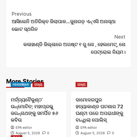
Post
Previous
ଆସିଲେନି ଅତିରିକ୍ତ ଜିଲାପାଳ…ଜୁନାଗଡ଼ ଏନ୍‌ଏସି ଅନାସ୍ଥା
Navigation
ଭୋଟ ସ୍ଥଗିତ
Next
କଳାହାଣ୍ଡି ଜିଲ୍ଳାରେ ଅଗଷ୍ଟ ୧ ରୁ ନୋ , ହେଲମେଟ୍, ନୋ
ପେଟ୍ରୋଲ ନିୟମ।
More Stories
ମନୋରଞ୍ଜନ
ରାଜ୍ୟ
ରାଜ୍ୟ
ମର୍ତ୍ତ୍ୟବୈକୁଣ୍ଠ’
ଦାମୋଦରପୁର
ଉନ୍ମୋଚିତ; ମହାପ୍ରଭୁ
ହତ୍ୟାକାଣ୍ଡ ଘଟଣାର 72
ଜଗନ୍ନାଥଙ୍କୁ ସମର୍ପିତ ୫୬
ଘଣ୍ଟା ପରେ ଅପରାଧୀଙ୍କୁ
କବିତା
ବାନ୍ଧିଲା ପୋଲିସ୍
EPA editor
EPA editor
August 5, 2026
0
August 5, 2026
0