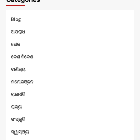
Blog
ଅପରାଧ
ଖେଳ
ଦେଶ ବିଦେଶ
ବାଣିଜ୍ୟ
ମନୋରଞ୍ଜନ
ରାଜନୀତି
ରାଜ୍ୟ
ସଂସ୍କୃତି
ସ୍ୱାସ୍ଥ୍ୟ