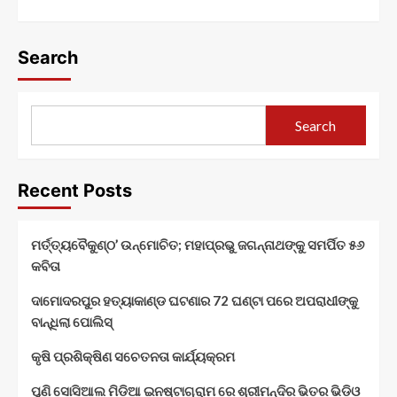
Search
Search
Recent Posts
ମର୍ତ୍ତ୍ୟବୈକୁଣ୍ଠ’ ଉନ୍ମୋଚିତ; ମହାପ୍ରଭୁ ଜଗନ୍ନାଥଙ୍କୁ ସମର୍ପିତ ୫୬
କବିତା
ଦାମୋଦରପୁର ହତ୍ୟାକାଣ୍ଡ ଘଟଣାର 72 ଘଣ୍ଟା ପରେ ଅପରାଧୀଙ୍କୁ
ବାନ୍ଧିଲା ପୋଲିସ୍
କୃଷି ପ୍ରଶିକ୍ଷିଣ ସଚେତନତା କାର୍ଯ୍ୟକ୍ରମ
ପୁଣି ସୋସିଆଲ ମିଡିଆ ଇନଷ୍ଟାଗ୍ରାମ ରେ ଶ୍ରୀମନ୍ଦିର ଭିତର ଭିଡିଓ