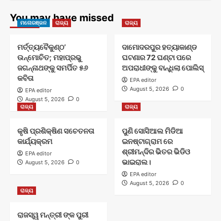
You may have missed
ମନୋରଞ୍ଜନ
ରାଜ୍ୟ
ରାଜ୍ୟ
ମର୍ତ୍ତ୍ୟବୈକୁଣ୍ଠ’
ଦାମୋଦରପୁର ହତ୍ୟାକାଣ୍ଡ
ଉନ୍ମୋଚିତ; ମହାପ୍ରଭୁ
ଘଟଣାର 72 ଘଣ୍ଟା ପରେ
ଜଗନ୍ନାଥଙ୍କୁ ସମର୍ପିତ ୫୬
ଅପରାଧୀଙ୍କୁ ବାନ୍ଧିଲା ପୋଲିସ୍
କବିତା
EPA editor
August 5, 2026
0
EPA editor
August 5, 2026
0
ରାଜ୍ୟ
ରାଜ୍ୟ
କୃଷି ପ୍ରଶିକ୍ଷିଣ ସଚେତନତା
ପୁଣି ସୋସିଆଲ ମିଡିଆ
କାର୍ଯ୍ୟକ୍ରମ
ଇନଷ୍ଟାଗ୍ରାମ ରେ
ଶ୍ରୀମନ୍ଦିର ଭିତର ଭିଡିଓ
EPA editor
ଭାଇରାଲ।
August 5, 2026
0
EPA editor
August 5, 2026
0
ରାଜ୍ୟ
ରାଜସ୍ୱ ମନ୍ତ୍ରୀ ଙ୍କ ପୁରୀ