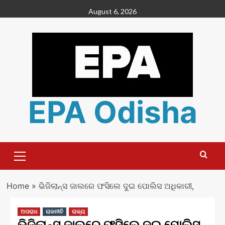
Skip
August 6, 2026
to
content
EPA Odisha
Primary
Menu
Home
»
ଭିଜିଲାନ୍ସ ଜାଲରେ ଫସିଲେ ଦୁଇ ପୋଲିସ ଅଧିକାରୀ,
ଅପରାଧ
ରାଜନୀତି
ରାଜ୍ୟ
ଭିଜିଲାନ୍ସ ଜାଲରେ ଫସିଲେ ଦୁଇ ପୋଲିସ