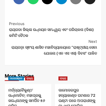
Post
Previous
ରାୟଗଡା ଜିଲ୍ଳା ଉନ୍ନୟନ ସମନ୍ୱୟ ଏବଂ ପରିଚାଳନା (ଦିଶା)
Navigation
କମିଟି ବୈଠକ
Next
ରାୟଗଡ଼ା ସ୍ଵଂୟ ଶାସିତ ମହାବିଦ୍ୟାଳୟରେ “ରାଷ୍ଟ୍ରୀୟ ସେବା
ଯୋଜନା (ଏନ ଏସ ଏସ) ଦିବସ” ପାଳିତ
More Stories
ମନୋରଞ୍ଜନ
ରାଜ୍ୟ
ରାଜ୍ୟ
ମର୍ତ୍ତ୍ୟବୈକୁଣ୍ଠ’
ଦାମୋଦରପୁର
ଉନ୍ମୋଚିତ; ମହାପ୍ରଭୁ
ହତ୍ୟାକାଣ୍ଡ ଘଟଣାର 72
ଜଗନ୍ନାଥଙ୍କୁ ସମର୍ପିତ ୫୬
ଘଣ୍ଟା ପରେ ଅପରାଧୀଙ୍କୁ
କବିତା
ବାନ୍ଧିଲା ପୋଲିସ୍