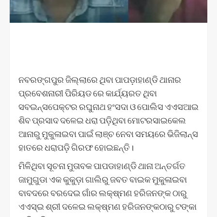
ନବରଙ୍ଗପୁର ଜିଲ୍ଲାରେ ଥିବା ପାପଡ଼ାହାଣ୍ଡି ଥାନାର
ପ୍ରବେଶନାରୀ ପିରିୟଡ ରେ କାର୍ଯ୍ୟରତ ଥିବା
ସବଇନ୍ସପେକ୍ଟର ରଘୁନାଥ ହଂସଦା ଓ ପୋଲିସ ଏଏସଆଇ
ଶିବ ପ୍ରସାଦ ଦଳେଇ ଧରା ପଡ଼ିଥିବା ମୋଟରସାଇକେଲ
ଆନାରୁ ମୁକୁଳାଇବା ପାଇଁ ଲାଞ୍ଚ ନେବା ସମୟରେ ଭିଜିଲାନ୍ସ
ହାତରେ ଧରାପଡ଼ି ଗିରଫ ହୋଇଛନ୍ତି।
ମିଳିଥିବା ସୂଚନା ମୁତାବକ ପାପଡାହାଣ୍ଡି ଥାନା ଅନ୍ତର୍ଗତ
ଜାମୁଗୁଡା ଏକ କୁକୁଡ଼ା ଗାଲିରୁ ଜବତ ବାଇକ ମୁକୁଳାଇବା
ବାବଦରେ ବରଦେଇ ଗାଁର ଲକ୍ଷ୍ମଣ ହରିଜନଙ୍କ ଠାରୁ
ଏଏସ୍‌ଇ ଶ୍ରୀ ଦଳେଇ ଲକ୍ଷ୍ମଣ ହରିଜନଙ୍କଠାରୁ ଟଙ୍କା