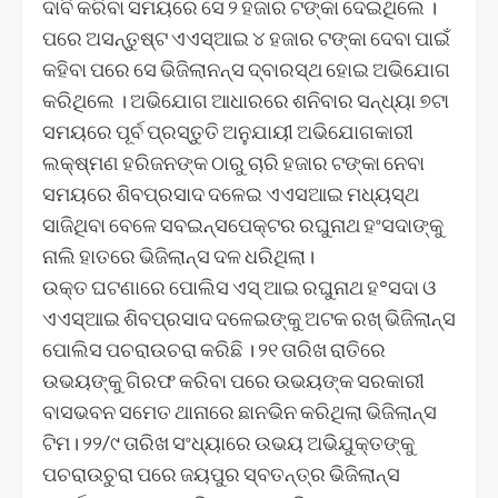
ଦାବି କରିବା ସମୟରେ ସେ ୨ ହଜାର ଟଙ୍କା ଦେଇଥିଲେ ।
ପରେ ଅସନ୍ତୁଷ୍ଟ ଏଏସ୍ଆଇ ୪ ହଜାର ଟଙ୍କା ଦେବା ପାଇଁ
କହିବା ପରେ ସେ ଭିଜିଲାନନ୍ସ ଦ୍ବାରସ୍ଥ ହୋଇ ଅଭିଯୋଗ
କରିଥିଲେ । ଅଭିଯୋଗ ଆଧାରରେ ଶନିବାର ସନ୍ଧ୍ୟା ୭ଟା
ସମୟରେ ପୂର୍ବ ପ୍ରସ୍ତୁତି ଅନୁଯାୟୀ ଅଭିଯୋଗକାରୀ
ଲକ୍ଷ୍ମଣ ହରିଜନଙ୍କ ଠାରୁ ଚାରି ହଜାର ଟଙ୍କା ନେବା
ସମୟରେ ଶିବପ୍ରସାଦ ଦଳେଇ ଏଏସଆଇ ମଧ୍ୟସ୍ଥ
ସାଜିଥିବା ବେଳେ ସବଇନ୍ସପେକ୍ଟର ରଘୁନାଥ ହଂସଦାଙ୍କୁ
ନାଲି ହାତରେ ଭିଜିଲାନ୍ସ ଦଳ ଧରିଥିଲା।
ଉକ୍ତ ଘଟଣାରେ ପୋଲିସ ଏସ୍‌ ଆଇ ରଘୁନାଥ ହ°ସଦା ଓ
ଏଏସ୍ଆଇ ଶିବପ୍ରସାଦ ଦଳେଇଙ୍କୁ ଅଟକ ରଖ୍ ଭିଜିଲାନ୍ସ
ପୋଲିସ ପଚରାଉଚରା କରିଛି । ୨୧ ତାରିଖ ରାତିରେ
ଉଭୟଙ୍କୁ ଗିରଫ କରିବା ପରେ ଉଭୟଙ୍କ ସରକାରୀ
ବାସଭବନ ସମେତ ଥାନାରେ ଛାନଭିନ କରିଥିଲା ଭିଜିଲାନ୍ସ
ଟିମ। ୨୨/୯ ତାରିଖ ସଂଧ୍ୟାରେ ଉଭୟ ଅଭିଯୁକ୍ତଙ୍କୁ
ପଚରାଉଚୁରା ପରେ ଜୟପୁର ସ୍ବତନ୍ତ୍ର ଭିଜିଲାନ୍ସ