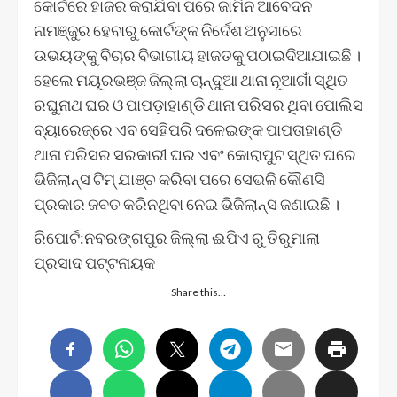
କୋର୍ଟରେ ହାଜର କରାଯିବା ପରେ ଜାମିନ ଆବେଦନ
ନାମଞ୍ଜୁର ହେବାରୁ କୋର୍ଟଙ୍କ ନିର୍ଦେଶ ଅନୁସାରେ
ଉଭୟଙ୍କୁ ବିଚାର ବିଭାଗୀୟ ହାଜତକୁ ପଠାଇଦିଆଯାଇଛି ।
ହେଲେ ମୟୂରଭଞ୍ଜ ଜିଲ୍ଲା ଚାନ୍ଦୁଆ ଥାନା ନୂଆଗାଁ ସ୍ଥିତ
ରଘୁନାଥ ଘର ଓ ପାପଡ଼ାହାଣ୍ଡି ଥାନା ପରିସର ଥିବା ପୋଲିସ
ବ୍ୟାରେଜ୍‌ରେ ଏବ ସେହିପରି ଦଳେଇଙ୍କ ପାପତାହାଣ୍ଡି
ଥାନା ପରିସର ସରକାରୀ ଘର ଏବଂ କୋରାପୁଟ ସ୍ଥିତ ଘରେ
ଭିଜିଲାନ୍ସ ଟିମ୍ ଯାଞ୍ଚ କରିବା ପରେ ସେଭଳି କୌଣସି
ପ୍ରକାର ଜବତ କରିନଥିବା ନେଇ ଭିଜିଲାନ୍ସ ଜଣାଇଛି ।
ରିପୋର୍ଟ:ନବରଙ୍ଗପୁର ଜିଲ୍ଲା ଈପିଏ ରୁ ତିରୁମାଲା
ପ୍ରସାଦ ପଟ୍ଟନାୟକ
Share this…