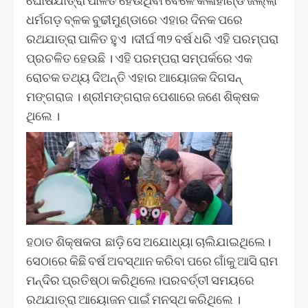
ଧର୍ମଗଡ଼ ବ୍ଳକ ବୁଢୀମୁଣ୍ଡାରେ ଏହାର ଦିନକ ପରେ
ରଥଯାତ୍ରା ପାଳିତ ହୁଏ ।ଦୀର୍ଘ ୩୨ ବର୍ଷ ଧରି ଏହି ପରମ୍ପରା
ପ୍ରଚଳିତ ହେଉଛି । ଏହି ପରମ୍ପରା ସମ୍ପର୍କରେ ଏକ
ରୋଚକ ତଥ୍ୟ ଦିଅନ୍ତି ଏହାର ଆୟୋଜକ ଦିଗସନ୍
ମଙ୍ଗରାଜ । ଶ୍ରୀମଙ୍ଗରାଜ ପେଶାରେ ଜଣେ ଶିକ୍ଷକ
ଥିଲେ ।
ହଠାତ ଶିକ୍ଷକତା ଛାଡ଼ି ସେ ଅଯୋଧ୍ୟା ଚାଲିଯାଇଥିଲେ।
ସେଠାରେ କିଛି ବର୍ଷ ଅବସ୍ଥାନ କରିବା ପରେ ଗାଁକୁ ଆସି ରାମ
ମନ୍ଦିର ପ୍ରତିଷ୍ଠା କରିଥିଲେ।ପରବର୍ତ୍ତୀ ସମୟରେ
ରଥଯାତ୍ରା ଆୟୋଜନ ପାଇଁ ମନସ୍ଥ କରିଥିଲେ ।