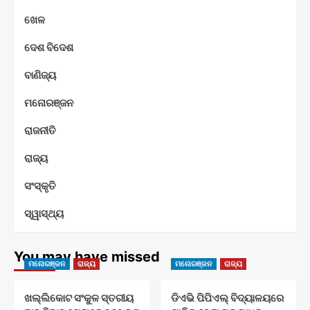
ଖେଳ
ଦେଶ ବିଦେଶ
ବାଣିଜ୍ୟ
ମନୋରଞ୍ଜନ
ରାଜନୀତି
ରାଜ୍ୟ
ସଂସ୍କୃତି
ସ୍ୱାସ୍ଥ୍ୟ
You may have missed
ମନୋରଞ୍ଜନ
ରାଜ୍ୟ
ମନୋରଞ୍ଜନ
ରାଜ୍ୟ
ଖଲ୍ଲିକୋଟ ସଂକୁଳ ସ୍ତରୀୟ
ଡିଏଭି ପିପିଏଲ୍ ବିଦ୍ୟାଳୟରେ