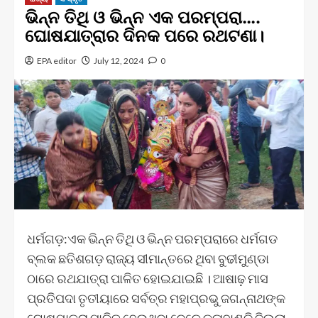
ଭିନ୍ନ ତିଥି ଓ ଭିନ୍ନ ଏକ ପରମ୍ପରା….
ଘୋଷଯାତ୍ରାର ଦିନକ ପରେ ରଥଟଣା।
EPA editor
July 12, 2024
0
ଧର୍ମଗଡ଼:ଏକ ଭିନ୍ନ ତିଥି ଓ ଭିନ୍ନ ପରମ୍ପରାରେ ଧର୍ମଗଡ
ବ୍ଲକ ଛତିଶଗଡ଼ ରାଜ୍ୟ ସୀମାନ୍ତରେ ଥିବା ବୁଢୀମୁଣ୍ଡା
ଠାରେ ରଥଯାତ୍ରା ପାଳିତ ହୋଇଯାଇଛି । ଆଷାଢ଼ ମାସ
ପ୍ରତିପଦା ତୃତୀୟାରେ ସର୍ବତ୍ର ମହାପ୍ରଭୁ ଜଗନ୍ନାଥଙ୍କ
ଘୋଷଯାତ୍ରା ପାଳିତ ହେଉଥିବା ବେଳେ କଳାହାଣ୍ଡି ଜିଲ୍ଲା