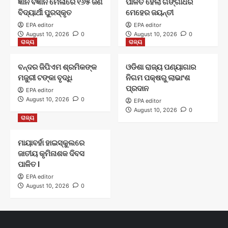
ଜ୍ଞାନ ବିଜ୍ଞାନ ମେଳାରେ ୧୬୫ ଜଣ
ପାଳିତ ହେଲା ଗଙ୍ଗାଧର
ବିଦ୍ୟାର୍ଥୀ ପୁରସ୍କୃତ
ମେହେର ଜୟନ୍ତୀ
EPA editor
EPA editor
August 10, 2026
0
August 10, 2026
0
ରାଜ୍ୟ
ରାଜ୍ୟ
ବନ୍ଦର ଜିପିଏମ ଶ୍ରମିକଙ୍କ
ଓଡିଶା ରାଜ୍ୟ ପଣ୍ୟାଗାର
ମଜୁରୀ ଟଙ୍କା ବୃଦ୍ଧି
ନିଗମ ପକ୍ଷରୁ ଲାଭାଂଶ
ପ୍ରଦାନ
EPA editor
August 10, 2026
0
EPA editor
August 10, 2026
0
ରାଜ୍ୟ
ମାୟାବର୍ହା ହାଇସ୍କୁଲରେ
ଜାତୀୟ କୃମିନାଶକ ଦିବସ
ପାଳିତ l
EPA editor
August 10, 2026
0