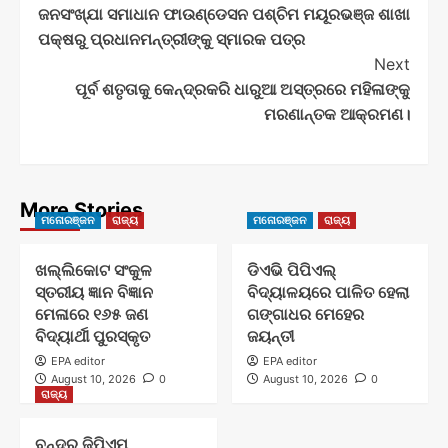
ଜନସଂଖ୍ଯା ସମାଧାନ ଫାଉଣ୍ଡେସନ ପଶ୍ଚିମ ମୟୂରଭଞ୍ଜ ଶାଖା
Navigation
ପକ୍ଷରୁ ପ୍ରଧାନମନ୍ତ୍ରୀଙ୍କୁ ସ୍ମାରକ ପତ୍ର
Next
ପୂର୍ବ ଶତୃତାକୁ କେନ୍ଦ୍ରକରି ଧାରୁଆ ଅସ୍ତ୍ରରେ ମହିଳାଙ୍କୁ
ମରଣାନ୍ତକ ଆକ୍ରମଣ।
More Stories
ମନୋରଞ୍ଜନ
ରାଜ୍ୟ
ମନୋରଞ୍ଜନ
ରାଜ୍ୟ
ଖଲ୍ଲିକୋଟ ସଂକୁଳ
ଡିଏଭି ପିପିଏଲ୍
ସ୍ତରୀୟ ଜ୍ଞାନ ବିଜ୍ଞାନ
ବିଦ୍ୟାଳୟରେ ପାଳିତ ହେଲା
ମେଳାରେ ୧୬୫ ଜଣ
ଗଙ୍ଗାଧର ମେହେର
ବିଦ୍ୟାର୍ଥୀ ପୁରସ୍କୃତ
ଜୟନ୍ତୀ
EPA editor
EPA editor
August 10, 2026
0
August 10, 2026
0
ରାଜ୍ୟ
ବନ୍ଦର ଜିପିଏମ