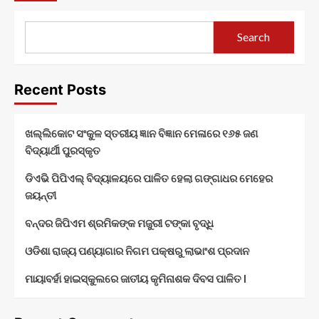
Search
Recent Posts
ଖଲ୍ଲିକୋଟ ସଂକୁଳ ସ୍ତରୀୟ ଜ୍ଞାନ ବିଜ୍ଞାନ ମେଳାରେ ୧୬୫ ଜଣ
ବିଦ୍ୟାର୍ଥୀ ପୁରସ୍କୃତ
ଡିଏଭି ପିପିଏଲ୍ ବିଦ୍ୟାଳୟରେ ପାଳିତ ହେଲା ଗଙ୍ଗାଧର ମେହେର
ଜୟନ୍ତୀ
ବନ୍ଦର ଜିପିଏମ ଶ୍ରମିକଙ୍କ ମଜୁରୀ ଟଙ୍କା ବୃଦ୍ଧି
ଓଡିଶା ରାଜ୍ୟ ପଣ୍ୟାଗାର ନିଗମ ପକ୍ଷରୁ ଲାଭାଂଶ ପ୍ରଦାନ
ମାୟାବର୍ହା ହାଇସ୍କୁଲରେ ଜାତୀୟ କୃମିନାଶକ ଦିବସ ପାଳିତ l