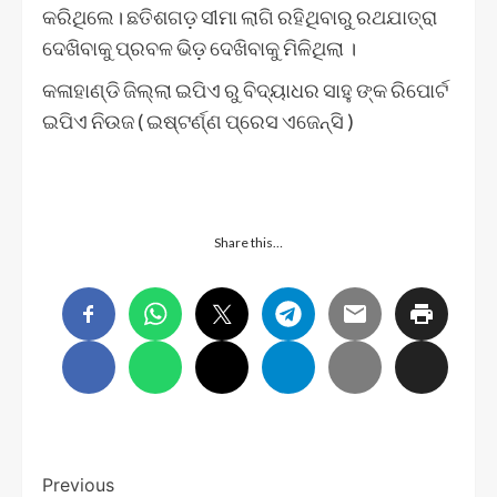
କରିଥିଲେ। ଛତିଶଗଡ଼ ସୀମା ଲାଗି ରହିଥିବାରୁ ରଥଯାତ୍ରା
ଦେଖ‌ିବାକୁ ପ୍ରବଳ ଭିଡ଼ ଦେଖିବାକୁ ମିଳିଥିଲା ।
କଳାହାଣ୍ଡି ଜିଲ୍ଲା ଇପିଏ ରୁ ବିଦ୍ୟାଧର ସାହୁ ଙ୍କ ରିପୋର୍ଟ
ଇପିଏ ନିଉଜ ( ଇଷ୍ଟର୍ଣ୍ଣ ପ୍ରେସ ଏଜେନ୍ସି )
Share this…
Post
Previous