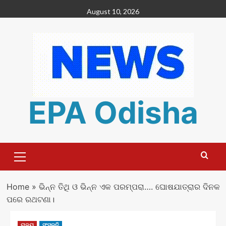
Skip
August 10, 2026
to
content
EPA Odisha
Primary
Menu
Home
»
ଭିନ୍ନ ତିଥି ଓ ଭିନ୍ନ ଏକ ପରମ୍ପରା…. ଘୋଷଯାତ୍ରାର ଦିନକ
ପରେ ରଥଟଣା।
ରାଜ୍ୟ
ସଂସ୍କୃତି