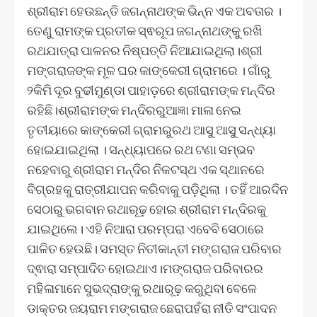
ଶ୍ରୀରାମ ହେଉଛନ୍ତି ଜଗନ୍ନାଥଙ୍କ ଭିନ୍ନ ଏକ ଅବତାର ।
ତେଣୁ ରାମଙ୍କ ପ୍ରତୀକ ସ୍ଵରୂପ ଜଗନ୍ନାଥଙ୍କୁ ରଖି
ରଥଯାତ୍ରା ପାଳନର ନିଷ୍ପତ୍ତି ନିଆଯାଇଥିଲା।ଶ୍ରୀ
ମଙ୍ଗରାଜଙ୍କ ମୂଳ ଘର କାଙ୍କେରୀ ଗ୍ରାମରେ । ଗାଁରୁ
୨କିମି ଦୂର ବୁଢୀମୁଣ୍ଡା ପାହାଡ଼ରେ ଶ୍ରୀରାମଙ୍କ ମନ୍ଦିର
ରହିଛି।ଶ୍ରୀରାମଙ୍କ ମନ୍ଦିରରୁଆଜ୍ଞା ମାଳା ନେଇ
ତୃତୀୟାରେ କାଙ୍କେରୀ ଗ୍ରାମରୁରଥ ଆସୁ ଆସୁ ସନ୍ଧ୍ୟା
ହୋଇଯାଇଥିଲା । ସନ୍ଧ୍ୟାପରେ ରଥ ଟଣା ସମ୍ଭବ
ନହେବାରୁ ଶ୍ରୀରାମ ମନ୍ଦିର ନିକଟସ୍ଥ ଏକ ସ୍ଥାନରେ
ବିଗ୍ରହକୁ ରାତ୍ରୀଯାପନ କରିବାକୁ ପଡ଼ିଥିଲା । ତହିଁ ଆରଦିନ
ସେଠାରୁ ଭଗବାନ ରଥାରୂଢ଼ ହୋଇ ଶ୍ରୀରାମ ମନ୍ଦିରକୁ
ଯାଇଥିଲେ। ଏହି ନିଆରା ପରମ୍ପରା ଏବେବି ସେଠାରେ
ପାଳିତ ହେଉଛି। ସମସ୍ତ ନିତୀକାନ୍ତୀ ମଙ୍ଗରାଜ ପରିବାର
ଦ୍ଵାରା ସମ୍ପାଦିତ ହୋଇଥାଏ।ମଙ୍ଗରାଜ ପରିବାରର
ମହିଳାମାନେ ସୁଭଦ୍ରାଙ୍କୁ ରଥାରୂଢ଼ କରୁଥିବା ବେଳେ
ଡାକ୍ତର ଜୟରାମ ମଙ୍ଗରାଜ ଛେରାପହଁରା ନୀତି ସଂପାଦନ