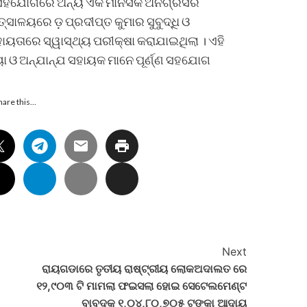
ିସ ସହଯୋଗରେ ଅନ୍ୟ ଏକ ମାନସିକ ଅନଗ୍ରସର
ତ୍ସାଳୟରେ ଡ଼ ପ୍ରଦୀପ୍ତ କୁମାର ସୁବୁଦ୍ଧି ଓ
 ସହାୟତାରେ ସ୍ୱାସ୍ଥ୍ୟ ପରୀକ୍ଷା କରାଯାଇଥିଲା । ଏହି
ୟା ଓ ଅନ୍ଯାନ୍ଯ ସହାୟକ ମାନେ ପୂର୍ଣ୍ଣ ସହଯୋଗ
hare this…
Next
ରାୟଗଡାରେ ତୃତୀୟ ରାଷ୍ଟ୍ରୀୟ ଲୋକଅଦାଲତ ରେ
୧୨,୯୦୩ ଟି ମାମଲା ଫଇସଲା ହୋଇ ସେଟେଲମେଣ୍ଟ
ବାବଦକୁ ୧,୦୪,୮୦,୭୦୫ ଟଙ୍କା ଆଦାୟ