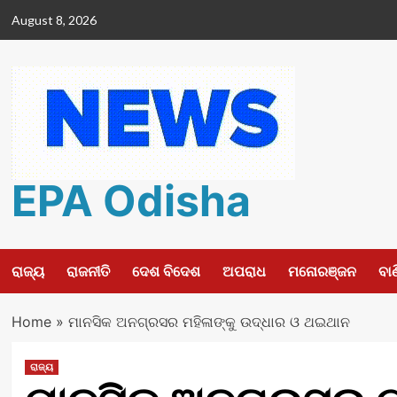
Skip
August 8, 2026
to
content
EPA Odisha
ରାଜ୍ୟ
ରାଜନୀତି
ଦେଶ ବିଦେଶ
ଅପରାଧ
ମନୋରଞ୍ଜନ
ବା
Home
»
ମାନସିକ ଅନଗ୍ରସର ମହିଳାଙ୍କୁ ଉଦ୍ଧାର ଓ ଥଇଥାନ
ରାଜ୍ୟ