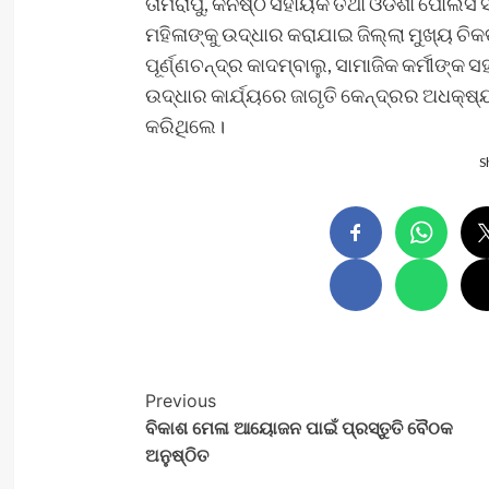
ତାମରାପୁ, କନିଷ୍ଠ ସହାୟକ ତଥା ଓଡିଶା ପୋଲ
ମହିଳାଙ୍କୁ ଉଦ୍ଧାର କରାଯାଇ ଜିଲ୍ଲା ମୁଖ୍ୟ ଚିକ
ପୂର୍ଣ୍ଣଚନ୍ଦ୍ର କାଦମ୍ବାଲୁ, ସାମାଜିକ କର୍ମୀଙ୍କ
ଉଦ୍ଧାର କାର୍ଯ୍ୟରେ ଜାଗୃତି କେନ୍ଦ୍ରର ଅଧକ୍ଷ୍
କରିଥିଲେ।
S
Post
Previous
ବିକାଶ ମେଳା ଆୟୋଜନ ପାଇଁ ପ୍ରସ୍ତୁତି ବୈଠକ
Navigation
ଅନୁଷ୍ଠିତ