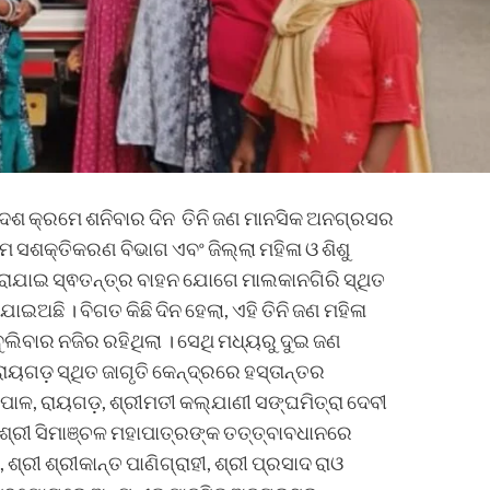
୍ଦେଶ କ୍ରମେ ଶନିବାର ଦିନ ତିନି ଜଣ ମାନସିକ ଅନଗ୍ରସର
୍ଷମ ସଶକ୍ତିକରଣ ବିଭାଗ ଏବଂ ଜିଲ୍ଲା ମହିଳା ଓ ଶିଶୁ
ାଯାଇ ସ୍ଵତନ୍ତ୍ର ବାହନ ଯୋଗେ ମାଲକାନଗିରି ସ୍ଥିତ
ଇଅଛି । ବିଗତ କିଛି ଦିନ ହେଲା, ଏହି ତିନି ଜଣ ମହିଳା
ୁଲିବାର ନଜିର ରହିଥିଲା । ସେଥି ମଧ୍ୟରୁ ଦୁଇ ଜଣ
ାୟଗଡ଼ ସ୍ଥିତ ଜାଗୃତି କେନ୍ଦ୍ରରେ ହସ୍ତାନ୍ତର
ପାଳ, ରାୟଗଡ଼, ଶ୍ରୀମତୀ କଲ୍ଯାଣୀ ସଙ୍ଘମିତ୍ରା ଦେବୀ
, ଶ୍ରୀ ସିମାଞ୍ଚଳ ମହାପାତ୍ରଙ୍କ ତତ୍ତ୍ବାବଧାନରେ
୍ରୀ ଶ୍ରୀକାନ୍ତ ପାଣିଗ୍ରାହୀ, ଶ୍ରୀ ପ୍ରସାଦ ରାଓ