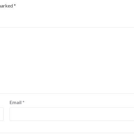
 marked
*
Email
*