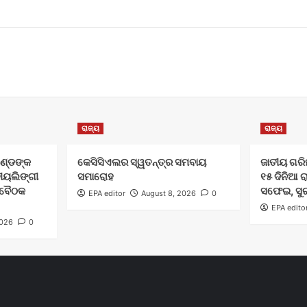
ରାଜ୍ୟ
ରାଜ୍ୟ
 ଗଣ୍ଡଙ୍କ
କେସିସିଏଲର ସ୍ୱତନ୍ତ୍ର ସମବାୟ
ଜାତୀୟ ଗରିମା
ତୀୟଲିଙ୍ଗୀ
ସମାରୋହ
୧୫ ଦିନିଆ 
 ବୈଠକ
ସଫେଇ, ସୁ
EPA editor
August 8, 2026
0
EPA edito
2026
0