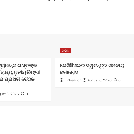
ରାଜ୍ୟ
ିତ୍ୟାନନ୍ଦ ଗଣ୍ଡଙ୍କ
କେସିସିଏଲର ସ୍ୱତନ୍ତ୍ର ସମବାୟ
ରାଜ୍ୟ ତୃତୀୟଲିଙ୍ଗୀ
ସମାରୋହ
”ର ପ୍ରଥମ ବୈଠକ
EPA editor
August 8, 2026
0
ust 8, 2026
0