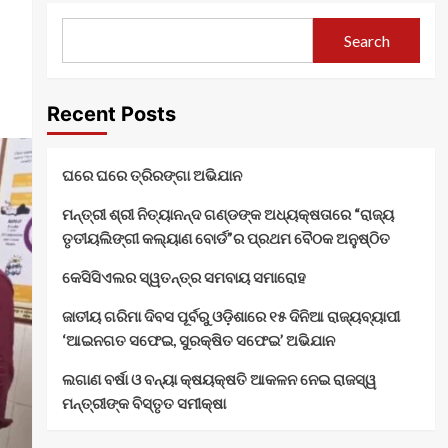
Search
Recent Posts
ଘରେ ଘରେ ତ୍ରିରଙ୍ଗା ଅଭିଯାନ
ମନ୍ତ୍ରୀ ଶ୍ରୀ ନିତ୍ୟାନନ୍ଦ ଗଣ୍ଡଙ୍କ ଅଧ୍ୟକ୍ଷତାରେ “ରାଜ୍ୟ
ତୃତୀୟଲିଙ୍ଗୀ କଲ୍ୟାଣ ବୋର୍ଡ”ର ପ୍ରଥମ ବୈଠକ ଅନୁଷ୍ଠିତ
କେସିସିଏଲର ସ୍ୱତନ୍ତ୍ର ସମବାୟ ସମାରୋହ
ଜାତୀୟ ଗରିମା ଦିବସ ପୂର୍ବରୁ ଓଡ଼ିଶାରେ ୧୫ ଦିନିଆ ରାଜ୍ୟବ୍ୟାପୀ
‘ଆଇନଗତ ସଫେଇ, ସୁରକ୍ଷିତ ସଫେଇ’ ଅଭିଯାନ
ଲଗାଣ ବର୍ଷା ଓ ବନ୍ୟା କ୍ଷୟକ୍ଷତି ଆକଳନ ନେଇ ରାଜସ୍ୱ
ମନ୍ତ୍ରୀଙ୍କ ବିସ୍ତୃତ ସମୀକ୍ଷା