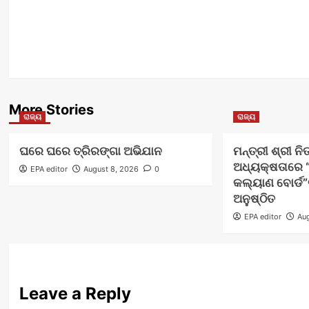
More Stories
ରାଜ୍ୟ
ରାଜ୍ୟ
ଘରେ ଘରେ ତ୍ରିରଙ୍ଗା ଅଭିଯାନ
ମନ୍ତ୍ରୀ ଶ୍ରୀ ନ
ଅଧ୍ୟକ୍ଷତାରେ “
EPA editor
August 8, 2026
0
କଲ୍ୟାଣ ବୋର୍ଡ
ଅନୁଷ୍ଠିତ
EPA editor
Aug
Leave a Reply