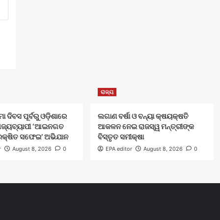
ରାଜ୍ୟ
 ଦିବସ ପୂର୍ବରୁ ଓଡ଼ିଶାରେ
ଲଗାଣ ବର୍ଷା ଓ ବନ୍ୟା କ୍ଷୟକ୍ଷତି
ରାଜ୍ୟବ୍ୟାପୀ ‘ଆଇନଗତ
ଆକଳନ ନେଇ ରାଜସ୍ୱ ମନ୍ତ୍ରୀଙ୍କ
ରକ୍ଷିତ ସଫେଇ’ ଅଭିଯାନ
ବିସ୍ତୃତ ସମୀକ୍ଷା
r
August 8, 2026
0
EPA editor
August 8, 2026
0