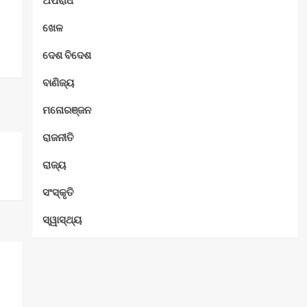
ଅପରାଧ
ଖେଳ
ଦେଶ ବିଦେଶ
ବାଣିଜ୍ୟ
ମନୋରଞ୍ଜନ
ରାଜନୀତି
ରାଜ୍ୟ
ସଂସ୍କୃତି
ସ୍ୱାସ୍ଥ୍ୟ