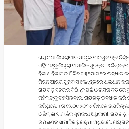
ରାୟଗଡା ଜିଲ୍ଲାପାଳ ପାରୁଲ ପାଟୱନୀଙ୍କ ନିର୍ଦ
ମହିଳାଙ୍କୁ ଜିଲ୍ଲା ସାମାଜିକ ସୁରକ୍ଷା ଓ ଭିନ୍ନକ
ବିକାଶ ବିଭାଗର ମିଳିତ ସହଯୋଗରେ ଉଦ୍ଧାର କର
ମିଶନ ଆଶ୍ରା ପୁନର୍ବାସ କେନ୍ଦ୍ରରେ ଥଇଥାନ କରାଯା
ରାୟଗଡ଼ ସହରର ବିଭିନ୍ନ ଗଳି ଓ ରାସ୍ତା କଡ ରେ ବ
ମହିଳାଙ୍କୁ ତହସିଲଦାର, ରାୟଗଡ଼ ଉଦ୍ଧାର କରି ର
କରିଥିଲେ । ତା ୧୨.୦୯.୨୦୨୪ ରିଖରେ ଉପଜିଲ୍ଲା
ଓ ଜିଲ୍ଲା ସାମାଜିକ ସୁରକ୍ଷା ଅଧିକାରୀ, ରାୟଗଡ଼
ଉପଖଣ୍ଡ ସାମାଜିକ ସୁରକ୍ଷା ଅଧିକାରୀ, ରାୟଗଡ, ଶ