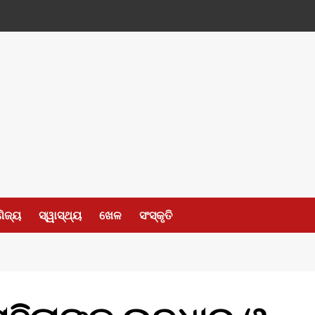
ଣିଜ୍ୟ
ସ୍ୱାସ୍ଥ୍ୟ
ଖେଳ
ସଂସ୍କୃତି