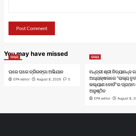
You may have missed
ରାଜ୍ୟ
ରାଜ୍ୟ
ଘରେ ଘରେ ତ୍ରିରଙ୍ଗା ଅଭିଯାନ
ମନ୍ତ୍ରୀ ଶ୍ରୀ ନିତ୍ୟାନନ୍ଦ
ଅଧ୍ୟକ୍ଷତାରେ “ରାଜ୍ୟ ତୃ
EPA editor
August 8, 2026
0
କଲ୍ୟାଣ ବୋର୍ଡ”ର ପ୍ରଥମ
ଅନୁଷ୍ଠିତ
EPA editor
August 8, 