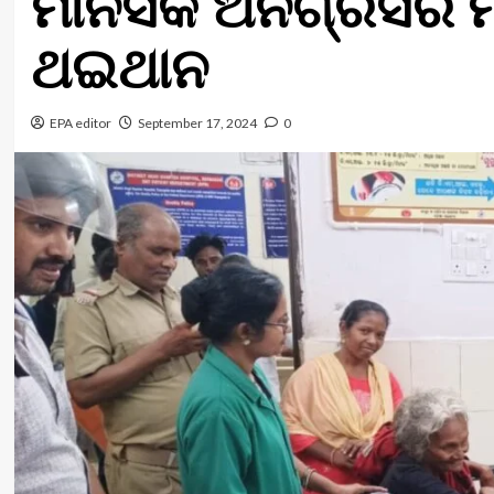
ମାନସିକ ଅନଗ୍ରସର ମହ
ଥଇଥାନ
EPA editor
September 17, 2024
0