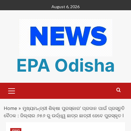
Skip
August 6, 2026
to
content
EPA Odisha
Primary
Menu
Home
»
ମୁଖ୍ୟମନ୍ତ୍ରୀ ଶିକ୍ଷା ପୁରସ୍କାର’ ପ୍ରଦାନ ପାଇଁ ପ୍ରସ୍ତୁତି
ବୈଠକ : ଜିଲ୍ଲାର ୬୫୬ ରୁ ଉର୍ଦ୍ଧ୍ୱ ଛାତ୍ର ଛାତ୍ରୀ ହେବେ ପୁରସ୍କୃତ l
ରାଜ୍ୟ