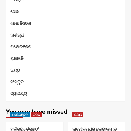
ଖେଳ
ଦେଶ ବିଦେଶ
ବାଣିଜ୍ୟ
ମନୋରଞ୍ଜନ
ରାଜନୀତି
ରାଜ୍ୟ
ସଂସ୍କୃତି
ସ୍ୱାସ୍ଥ୍ୟ
You may have missed
ମନୋରଞ୍ଜନ
ରାଜ୍ୟ
ରାଜ୍ୟ
ମର୍ତ୍ତ୍ୟବୈକୁଣ୍ଠ’
ଦାମୋଦରପୁର ହତ୍ୟାକାଣ୍ଡ