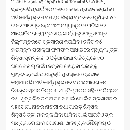
ହଜାର ଟଙ୍କା, ବ୍ଲକ୍‌ସ୍ତରରେ ୫ ହଜାର ଓ ମେରିଟ୍
ସ୍କଲାରସିପ୍ ପାଇଁ ୫୦ ହଜାର ଟଙ୍କା ପ୍ରଦାନ କରାଯିବ।
ଏହି କାର୍ଯ୍ୟକ୍ରମ ସମସ୍ତ ଜିଲ୍ଲା ସ୍ତରରେ ପୂର୍ବାହ୍ଣ ୧୦
ଟାରେ ଆରମ୍ଭ ହେବ ଏବଂ ମଧ୍ୟାହ୍ନ ୧୨ ଘଟିକାରେ
ଆୟୋଜିତ ରାଜ୍ୟ ସ୍ତରୀୟ କାର୍ଯ୍ୟକ୍ରମକୁ ସମସ୍ତ
ଜିଲ୍ଲାସ୍ତରରେ ପ୍ରସାରଣ କରାଯିବ। ଚଳିତ ବର୍ଷ
ହାଇସ୍କୁଲ ପରୀକ୍ଷା ଫଳାଫଳ ଆଧାରରେ ମୁଖ୍ୟମନ୍ତ୍ରୀ
ଶିକ୍ଷା ପୁରସ୍କାର ଓ ଓଡ଼ିଆ ଭାଷା ସାହିତ୍ୟରେ ୯୦
ପ୍ରତିଶତ ରୁ ଉର୍ଦ୍ଧ ନମ୍ବର ରଖିଥିବା ପିଲାଙ୍କୁ
ମୁଖ୍ୟମନ୍ତ୍ରୀ ଭାଷାବୃତ୍ତି ପୁରସ୍କାର ପ୍ରଦାନ
କରାଯାଉଛି। ଏହି କାର୍ଯ୍ୟକ୍ରମର ସଫଳ ଆୟୋଜନ
ନିମନ୍ତେ ସ୍ଥାନ ନିରୂପଣ, ଶାନ୍ତିଙ୍ଖଳାର ସହିତ ପରିଚାଳନା
ତଥା ଶୁଙ୍ଖଳିତ ଗମନା ଗମନ ପାଇଁ ପୋଲିସ ପ୍ରଶାସନ ର
ସହଯୋଗ, ଛାତ୍ର ଛାତ୍ରୀ ତଥା ଗାଇଡ଼ ଶିକ୍ଷକ
ଶିକ୍ଷୟିତ୍ରୀ ମାନଙ୍କ ଯିବା ଆସିବା ପାଇଁ ଆରଟିଓ ଙ୍କ
ମାଧ୍ୟମ ରେ ଯାନ ଯୋଗାଣ, ଆବଶ୍ୟକ ଶୌଚାଳୟ ଓ