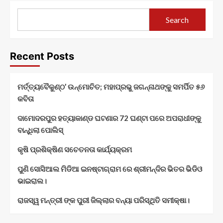
Search
Recent Posts
ମର୍ତ୍ତ୍ୟବୈକୁଣ୍ଠ’ ଉନ୍ମୋଚିତ; ମହାପ୍ରଭୁ ଜଗନ୍ନାଥଙ୍କୁ ସମର୍ପିତ ୫୬
କବିତା
ଦାମୋଦରପୁର ହତ୍ୟାକାଣ୍ଡ ଘଟଣାର 72 ଘଣ୍ଟା ପରେ ଅପରାଧୀଙ୍କୁ
ବାନ୍ଧିଲା ପୋଲିସ୍
କୃଷି ପ୍ରଶିକ୍ଷିଣ ସଚେତନତା କାର୍ଯ୍ୟକ୍ରମ
ପୁଣି ସୋସିଆଲ ମିଡିଆ ଇନଷ୍ଟାଗ୍ରାମ ରେ ଶ୍ରୀମନ୍ଦିର ଭିତର ଭିଡିଓ
ଭାଇରାଲ।
ରାଜସ୍ୱ ମନ୍ତ୍ରୀ ଙ୍କ ପୁରୀ ଜିଲ୍ଲାର ବନ୍ୟା ପରିସ୍ଥିତି ସମୀକ୍ଷା।