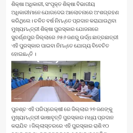
ଶିକ୍ଷା ଅଧିକାରୀ, ସଂପୃକ୍ତ ଶିକ୍ଷା ବିଭାଗୀୟ
ଅଧିକାରୀମାନେ ଯୋଗଦେଇ ଆଲୋଚନାରେ ଅଂଶଗ୍ରହଣ
କରିଥିଲେ। ଚଳିତ ବର୍ଷ ନିମନ୍ତେ ପ୍ରଦାନ କରାଯାଉଥିବା
ମୁଖ୍ୟମନ୍ତ୍ରୀ ଶିକ୍ଷା ପୁରସ୍କାର ଯୋଜନାରେ
ସୁବର୍ଣ୍ଣପୁର ଜିଲ୍ଲାରେ ୬୫୬ ଜଣରୁ ଉର୍ଦ୍ଧ ଛାତ୍ରଛାତ୍ରୀ
ଏହି ପୁରସ୍କାର ପାଇବା ନିମନ୍ତେ ଯୋଗ୍ୟ ବିବେଚିତ
ହୋଇଛନ୍ତି ।
ପୁନଶ୍ଚ ଏହି ପରିପ୍ରେକ୍ଷୀ ରେ ଜିଲ୍ଲାର ୨୭ ଜଣଙ୍କୁ
ମୁଖ୍ୟମନ୍ତ୍ରୀ ଭାଷାବୃତ୍ତି ପୁରସ୍କାର ମଧ୍ୟ ପ୍ରଦାନ
କରାଯିବ । ଜିଲ୍ଲାସ୍ତରରେ ଏହି ପୁରସ୍କାର ରାଶି ୧୦