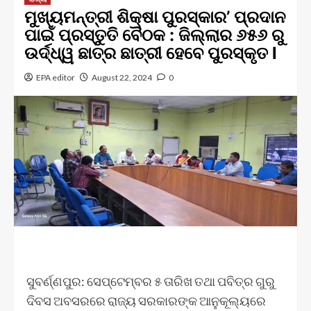
ମୁଖ୍ୟମନ୍ତ୍ରୀ ଶିକ୍ଷା ପୁରସ୍କାର’ ପ୍ରଦାନ
ପାଇଁ ପ୍ରସ୍ତୁତି ବୈଠକ : ଜିଲ୍ଲାର ୬୫୬ ରୁ
ଉର୍ଦ୍ଧ୍ୱ ଛାତ୍ର ଛାତ୍ରୀ ହେବେ ପୁରସ୍କୃତ l
EPA editor
August 22, 2024
0
ସୁବର୍ଣ୍ଣପୁର: ସେପ୍ଟେମ୍ବର ୫ ତାରିଖ ତଥା ପବିତ୍ର ଗୁରୁ
ଦିବସ ଅବସରରେ ରାଜ୍ୟ ସରକାରଙ୍କ ଆନୁକୂଲ୍ୟରେ