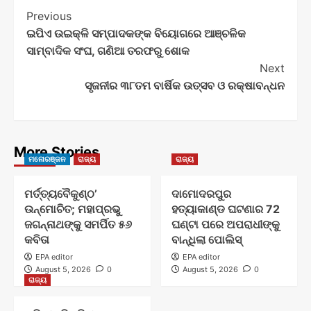
Post
Previous
ଇପିଏ ଉଇକ୍ଳି ସମ୍ପାଦକଙ୍କ ବିୟୋଗରେ ଆଞ୍ଚଳିକ
Navigation
ସାମ୍ବାଦିକ ସଂଘ, ଗଣିଆ ତରଫରୁ ଶୋକ
Next
ସୃଜନୀର ୩୮ତମ ବାର୍ଷିକ ଉତ୍ସବ ଓ ରକ୍ଷାବନ୍ଧନ
More Stories
ମନୋରଞ୍ଜନ
ରାଜ୍ୟ
ରାଜ୍ୟ
ମର୍ତ୍ତ୍ୟବୈକୁଣ୍ଠ’
ଦାମୋଦରପୁର
ଉନ୍ମୋଚିତ; ମହାପ୍ରଭୁ
ହତ୍ୟାକାଣ୍ଡ ଘଟଣାର 72
ଜଗନ୍ନାଥଙ୍କୁ ସମର୍ପିତ ୫୬
ଘଣ୍ଟା ପରେ ଅପରାଧୀଙ୍କୁ
କବିତା
ବାନ୍ଧିଲା ପୋଲିସ୍
EPA editor
EPA editor
August 5, 2026
0
August 5, 2026
0
ରାଜ୍ୟ