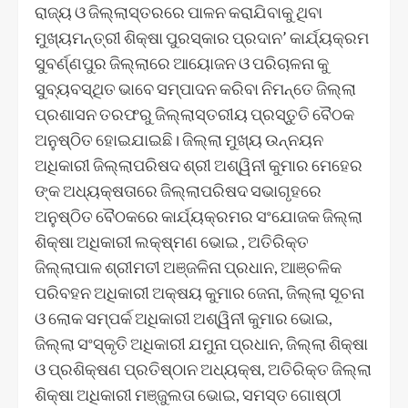
ରାଜ୍ୟ ଓ ଜିଲ୍ଲାସ୍ତରରେ ପାଳନ କରାଯିବାକୁ ଥିବା
ମୁଖ୍ୟମନ୍ତ୍ରୀ ଶିକ୍ଷା ପୁରସ୍କାର ପ୍ରଦାନ’ କାର୍ଯ୍ୟକ୍ରମ
ସୁବର୍ଣ୍ଣପୁର ଜିଲ୍ଲାରେ ଆୟୋଜନ ଓ ପରିଚାଳନା କୁ
ସୁବ୍ୟବସ୍ଥିତ ଭାବେ ସମ୍ପାଦନ କରିବା ନିମନ୍ତେ ଜିଲ୍ଲା
ପ୍ରଶାସନ ତରଫରୁ ଜିଲ୍ଲାସ୍ତରୀୟ ପ୍ରସ୍ତୁତି ବୈଠକ
ଅନୁଷ୍ଠିତ ହୋଇଯାଇଛି। ଜିଲ୍ଲା ମୁଖ୍ୟ ଉନ୍ନୟନ
ଅଧିକାରୀ ଜିଲ୍ଲାପରିଷଦ ଶ୍ରୀ ଅଶ୍ୱିନୀ କୁମାର ମେହେର
ଙ୍କ ଅଧ୍ୟକ୍ଷତାରେ ଜିଲ୍ଲାପରିଷଦ ସଭାଗୃହରେ
ଅନୁଷ୍ଠିତ ବୈଠକରେ କାର୍ଯ୍ୟକ୍ରମର ସଂଯୋଜକ ଜିଲ୍ଲା
ଶିକ୍ଷା ଅଧିକାରୀ ଲକ୍ଷ୍ମଣ ଭୋଇ , ଅତିରିକ୍ତ
ଜିଲ୍ଲାପାଳ ଶ୍ରୀମତୀ ଅଞ୍ଜଳିନା ପ୍ରଧାନ, ଆଞ୍ଚଳିକ
ପରିବହନ ଅଧିକାରୀ ଅକ୍ଷୟ କୁମାର ଜେନା, ଜିଲ୍ଲା ସୂଚନା
ଓ ଲୋକ ସମ୍ପର୍କ ଅଧିକାରୀ ଅଶ୍ୱିନୀ କୁମାର ଭୋଇ,
ଜିଲ୍ଲା ସଂସ୍କୃତି ଅଧିକାରୀ ଯମୁନା ପ୍ରଧାନ, ଜିଲ୍ଲା ଶିକ୍ଷା
ଓ ପ୍ରଶିକ୍ଷଣ ପ୍ରତିଷ୍ଠାନ ଅଧ୍ୟକ୍ଷ, ଅତିରିକ୍ତ ଜିଲ୍ଲା
ଶିକ୍ଷା ଅଧିକାରୀ ମଞ୍ଜୁଲତା ଭୋଇ, ସମସ୍ତ ଗୋଷ୍ଠୀ