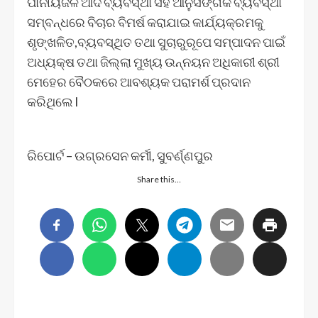
ପାନୀୟଜଳ ଆଦି ବ୍ୟବସ୍ଥା ସହ ଆନୁସଙ୍ଗିକ ବ୍ୟବସ୍ଥା
ସମ୍ବନ୍ଧରେ ବିଚାର ବିମର୍ଷ କରାଯାଇ କାର୍ଯ୍ୟକ୍ରମକୁ
ଶୃଙ୍ଖଳିତ,ବ୍ୟବସ୍ଥିତ ତଥା ସୁଚାରୁରୂପେ ସମ୍ପାଦନ ପାଇଁ
ଅଧ୍ୟକ୍ଷ ତଥା ଜିଲ୍ଲା ମୁଖ୍ୟ ଉନ୍ନୟନ ଅଧିକାରୀ ଶ୍ରୀ
ମେହେର ବୈଠକରେ ଆବଶ୍ୟକ ପରାମର୍ଶ ପ୍ରଦାନ
କରିଥିଲେ l
ରିପୋର୍ଟ – ଉଗ୍ରସେନ କର୍ମୀ, ସୁବର୍ଣ୍ଣପୁର
Share this…