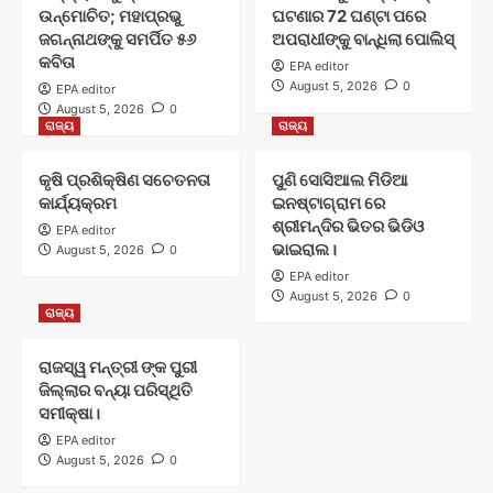
ଉନ୍ମୋଚିତ; ମହାପ୍ରଭୁ
ଘଟଣାର 72 ଘଣ୍ଟା ପରେ
ଜଗନ୍ନାଥଙ୍କୁ ସମର୍ପିତ ୫୬
ଅପରାଧୀଙ୍କୁ ବାନ୍ଧିଲା ପୋଲିସ୍
କବିତା
EPA editor
August 5, 2026
0
EPA editor
August 5, 2026
0
ରାଜ୍ୟ
ରାଜ୍ୟ
କୃଷି ପ୍ରଶିକ୍ଷିଣ ସଚେତନତା
ପୁଣି ସୋସିଆଲ ମିଡିଆ
କାର୍ଯ୍ୟକ୍ରମ
ଇନଷ୍ଟାଗ୍ରାମ ରେ
ଶ୍ରୀମନ୍ଦିର ଭିତର ଭିଡିଓ
EPA editor
ଭାଇରାଲ।
August 5, 2026
0
EPA editor
August 5, 2026
0
ରାଜ୍ୟ
ରାଜସ୍ୱ ମନ୍ତ୍ରୀ ଙ୍କ ପୁରୀ
ଜିଲ୍ଲାର ବନ୍ୟା ପରିସ୍ଥିତି
ସମୀକ୍ଷା।
EPA editor
August 5, 2026
0