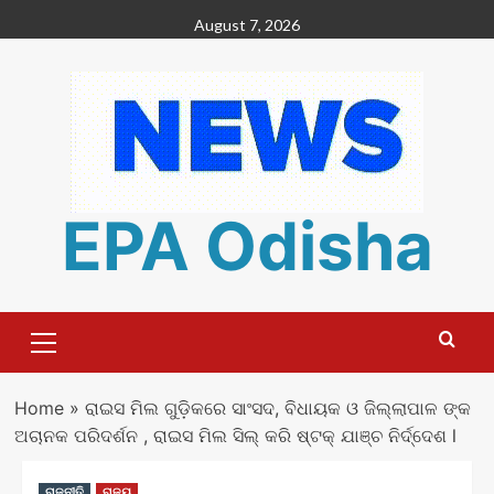
Skip
August 7, 2026
to
content
EPA Odisha
Primary
Menu
Home
»
ରାଇସ ମିଲ ଗୁଡ଼ିକରେ ସାଂସଦ, ବିଧାୟକ ଓ ଜିଲ୍ଲାପାଳ ଙ୍କ
ଅଚାନକ ପରିଦର୍ଶନ , ରାଇସ ମିଲ ସିଲ୍ କରି ଷ୍ଟକ୍ ଯାଞ୍ଚ ନିର୍ଦ୍ଦେଶ l
ରାଜନୀତି
ରାଜ୍ୟ