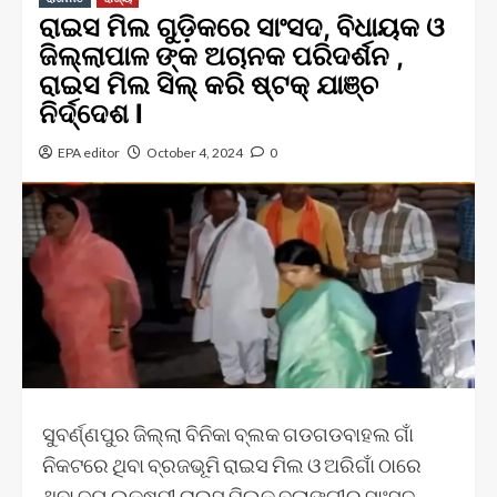
ରାଇସ ମିଲ ଗୁଡ଼ିକରେ ସାଂସଦ, ବିଧାୟକ ଓ
ଜିଲ୍ଲାପାଳ ଙ୍କ ଅଚାନକ ପରିଦର୍ଶନ ,
ରାଇସ ମିଲ ସିଲ୍ କରି ଷ୍ଟକ୍ ଯାଞ୍ଚ
ନିର୍ଦ୍ଦେଶ l
EPA editor
October 4, 2024
0
ସୁବର୍ଣ୍ଣପୁର ଜିଲ୍ଲା ବିନିକା ବ୍ଲକ ଗଡଗଡବାହଲ ଗାଁ
ନିକଟରେ ଥିବା ବ୍ରଜଭୂମି ରାଇସ ମିଲ ଓ ଅରିଗାଁ ଠାରେ
ଥିବା ଜୟ ଲକ୍ଷ୍ମୀ ରାଇସ ମିଲକୁ ବଲାଙ୍ଗୀର ସାଂସଦ