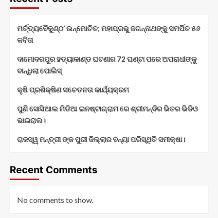
ମର୍ତ୍ତ୍ୟବୈକୁଣ୍ଠ’ ଉନ୍ମୋଚିତ; ମହାପ୍ରଭୁ ଜଗନ୍ନାଥଙ୍କୁ ସମର୍ପିତ ୫୬
କବିତା
ଦାମୋଦରପୁର ହତ୍ୟାକାଣ୍ଡ ଘଟଣାର 72 ଘଣ୍ଟା ପରେ ଅପରାଧୀଙ୍କୁ
ବାନ୍ଧିଲା ପୋଲିସ୍
କୃଷି ପ୍ରଶିକ୍ଷିଣ ସଚେତନତା କାର୍ଯ୍ୟକ୍ରମ
ପୁଣି ସୋସିଆଲ ମିଡିଆ ଇନଷ୍ଟାଗ୍ରାମ ରେ ଶ୍ରୀମନ୍ଦିର ଭିତର ଭିଡିଓ
ଭାଇରାଲ।
ରାଜସ୍ୱ ମନ୍ତ୍ରୀ ଙ୍କ ପୁରୀ ଜିଲ୍ଲାର ବନ୍ୟା ପରିସ୍ଥିତି ସମୀକ୍ଷା।
Recent Comments
No comments to show.