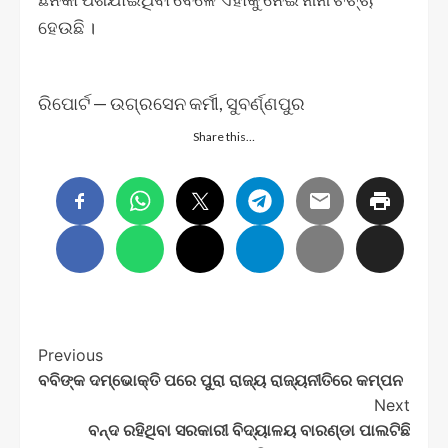
ହେଉଛି ।
ରିପୋର୍ଟ — ଉଗ୍ରସେନ କର୍ମୀ, ସୁବର୍ଣ୍ଣପୁର
Share this…
Post
Previous
ବବିଙ୍କ ଦମ୍ଭୋକ୍ତି ପରେ ପୁରା ରାଜ୍ୟ ରାଜ୍ୟନୀତିରେ କମ୍ପନ
Navigation
Next
ବନ୍ଦ ରହିଥିବା ସରକାରୀ ବିଦ୍ୟାଳୟ ବାରଣ୍ଡା ପାଲଟିଛି