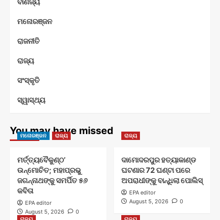
ବାଣିଜ୍ୟ
ମନୋରଞ୍ଜନ
ରାଜନୀତି
ରାଜ୍ୟ
ସଂସ୍କୃତି
ସ୍ୱାସ୍ଥ୍ୟ
You may have missed
ମନୋରଞ୍ଜନ
ରାଜ୍ୟ
ରାଜ୍ୟ
ମର୍ତ୍ତ୍ୟବୈକୁଣ୍ଠ’
ଦାମୋଦରପୁର ହତ୍ୟାକାଣ୍ଡ
ଉନ୍ମୋଚିତ; ମହାପ୍ରଭୁ
ଘଟଣାର 72 ଘଣ୍ଟା ପରେ
ଜଗନ୍ନାଥଙ୍କୁ ସମର୍ପିତ ୫୬
ଅପରାଧୀଙ୍କୁ ବାନ୍ଧିଲା ପୋଲିସ୍
କବିତା
EPA editor
August 5, 2026
0
EPA editor
August 5, 2026
0
ରାଜ୍ୟ
ରାଜ୍ୟ