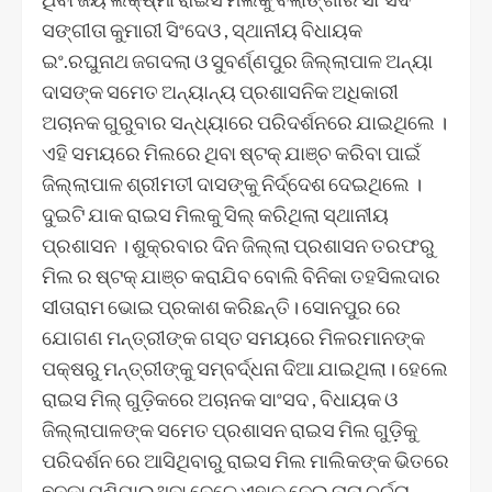
ସଙ୍ଗୀତା କୁମାରୀ ସିଂଦେଓ , ସ୍ଥାନୀୟ ବିଧାୟକ
ଇଂ.ରଘୁନାଥ ଜଗଦଲା ଓ ସୁବର୍ଣ୍ଣପୁର ଜିଲ୍ଲାପାଳ ଅନ୍ୟା
ଦାସଙ୍କ ସମେତ ଅନ୍ୟାନ୍ୟ ପ୍ରଶାସନିକ ଅଧିକାରୀ
ଅଚାନକ ଗୁରୁବାର ସନ୍ଧ୍ୟାରେ ପରିଦର୍ଶନରେ ଯାଇଥିଲେ ।
ଏହି ସମୟରେ ମିଲରେ ଥିବା ଷ୍ଟକ୍ ଯାଞ୍ଚ କରିବା ପାଇଁ
ଜିଲ୍ଲାପାଳ ଶ୍ରୀମତୀ ଦାସଙ୍କୁ ନିର୍ଦ୍ଦେଶ ଦେଇଥିଲେ ।
ଦୁଇଟି ଯାକ ରାଇସ ମିଲକୁ ସିଲ୍ କରିଥିଲା ସ୍ଥାନୀୟ
ପ୍ରଶାସନ । ଶୁକ୍ରବାର ଦିନ ଜିଲ୍ଲା ପ୍ରଶାସନ ତରଫରୁ
ମିଲ ର ଷ୍ଟକ୍ ଯାଞ୍ଚ କରାଯିବ ବୋଲି ବିନିକା ତହସିଲଦାର
ସୀତାରାମ ଭୋଇ ପ୍ରକାଶ କରିଛନ୍ତି। ସୋନପୁର ରେ
ଯୋଗଣ ମନ୍ତ୍ରୀଙ୍କ ଗସ୍ତ ସମୟରେ ମିଳରମାନଙ୍କ
ପକ୍ଷରୁ ମନ୍ତ୍ରୀଙ୍କୁ ସମ୍ବର୍ଦ୍ଧନା ଦିଆ ଯାଇଥିଲା। ହେଲେ
ରାଇସ ମିଲ୍ ଗୁଡ଼ିକରେ ଅଚାନକ ସାଂସଦ , ବିଧାୟକ ଓ
ଜିଲ୍ଲାପାଳଙ୍କ ସମେତ ପ୍ରଶାସନ ରାଇସ ମିଲ ଗୁଡ଼ିକୁ
ପରିଦର୍ଶନ ରେ ଆସିଥିବାରୁ ରାଇସ ମିଲ ମାଲିକଙ୍କ ଭିତରେ
ଛନକା ପଶିଯାଇଥିବା ବେଳେ ଏହାକୁ ନେଇ ନାନା ଚର୍ଚ୍ଚା