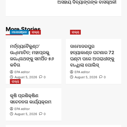
ଅସହାୟ ଦିବ୍ୟାଙ୍ଗଙ୍କ ବାସସ୍ଥଳୀ
More Stories
ମନୋରଞ୍ଜନ
ରାଜ୍ୟ
ରାଜ୍ୟ
ମର୍ତ୍ତ୍ୟବୈକୁଣ୍ଠ’
ଦାମୋଦରପୁର
ଉନ୍ମୋଚିତ; ମହାପ୍ରଭୁ
ହତ୍ୟାକାଣ୍ଡ ଘଟଣାର 72
ଜଗନ୍ନାଥଙ୍କୁ ସମର୍ପିତ ୫୬
ଘଣ୍ଟା ପରେ ଅପରାଧୀଙ୍କୁ
କବିତା
ବାନ୍ଧିଲା ପୋଲିସ୍
EPA editor
EPA editor
August 5, 2026
0
August 5, 2026
0
ରାଜ୍ୟ
କୃଷି ପ୍ରଶିକ୍ଷିଣ
ସଚେତନତା କାର୍ଯ୍ୟକ୍ରମ
EPA editor
August 5, 2026
0