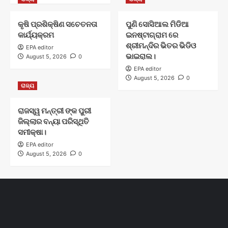
କୃଷି ପ୍ରଶିକ୍ଷିଣ ସଚେତନତା
ପୁଣି ସୋସିଆଲ ମିଡିଆ
କାର୍ଯ୍ୟକ୍ରମ
ଇନଷ୍ଟାଗ୍ରାମ ରେ
ଶ୍ରୀମନ୍ଦିର ଭିତର ଭିଡିଓ
EPA editor
ଭାଇରାଲ।
August 5, 2026
0
EPA editor
August 5, 2026
0
ରାଜ୍ୟ
ରାଜସ୍ୱ ମନ୍ତ୍ରୀ ଙ୍କ ପୁରୀ
ଜିଲ୍ଲାର ବନ୍ୟା ପରିସ୍ଥିତି
ସମୀକ୍ଷା।
EPA editor
August 5, 2026
0