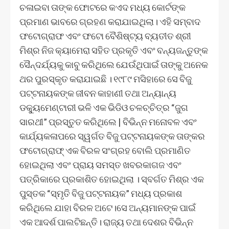
ଚଳାଇବା ତାଙ୍କ ଫୋଟରେ କଏଦ ମଧ୍ୟ କୋର୍ଟଙ୍କ
ପ୍ରମାଣ ଭାବରେ ଗ୍ରହଣ କରାଯାଇଥିଲା। ଏହି ସମ୍ବାଦ
ଫଟୋଗ୍ରାଫ ଏବଂ ଫଟୋ ବୈଶିଷ୍ଟ୍ୟ ବ୍ୟତୀତ ଶ୍ରୀ
ମିଶ୍ର ନିଜ କ୍ୟାମେରା ସହିତ ପ୍ରକୃତି ଏବଂ ବନ୍ୟଜନ୍ତୁଙ୍କ
ସୈନ୍ଦର୍ଯ୍ୟକୁ କାବୁ କରିଥିଲେ ଯେଉଁଥିପାଇଁ ତାଙ୍କୁ ଅନେକ
ଥର ପୁରସ୍କୃତ କରାଯାଇଛି । ୧୯୮୯ ମସିହାରେ ସେ ବିଜୁ
ପଟ୍ଟନାୟକଙ୍କ ଜୀବନ କାହାଣୀ ତଥା ଅନ୍ୟାନ୍ୟ
ଡକ୍ୟୁମେଣ୍ଟାରୀ ଭଳି ଏକ ଭିଡିଓ ଚଳଚ୍ଚିତ୍ର “ଜୁଗ
ସାରଥୀ” ପ୍ରସ୍ତୁତ କରିଥିଲେ | ବିଭିନ୍ନ ମନୋବଳ ଏବଂ
କାର୍ଯ୍ୟକଳାପରେ ସ୍ୱର୍ଗତ ବିଜୁ ପଟ୍ଟନାୟକଙ୍କ ତାଙ୍କର
ଫଟୋଗ୍ରାଫ୍ ଏକ ବିରଳ ସଂଗ୍ରହ ବୋଲି ପ୍ରମାଣିତ
ହୋଇଥିଲା ଏବଂ ପ୍ରାୟ ସମସ୍ତ ଖବରକାଗଜ ଏବଂ
ପତ୍ରିକାରେ ପ୍ରକାଶିତ ହୋଇଥିଲା । ସ୍ବର୍ଗତ ମିଶ୍ର ଏକ
ପୁସ୍ତକ “ସ୍ମୃତି ବିଜୁ ପଟ୍ଟନାୟକ” ମଧ୍ୟ ପ୍ରକାଶ
କରିଥିଲେ ଯାହା ବିରଳ ଅଟେ।ସେ ଅନ୍ୟମାନଙ୍କ ପାଇଁ
ଏକ ଆଦର୍ଶ ପାଲଟିଛନ୍ତି। ରାଜ୍ୟ ତଥା ଦେଶର ବିଭିନ୍ନ