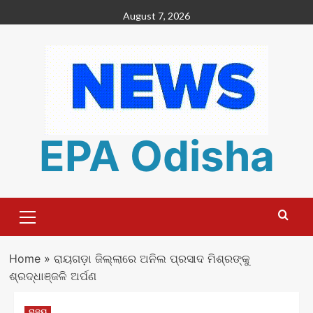
Skip
August 7, 2026
to
content
EPA Odisha
Primary
Menu
Home
»
ରାୟଗଡ଼ା ଜିଲ୍ଲାରେ ଅନିଲ ପ୍ରସାଦ ମିଶ୍ରଙ୍କୁ
ଶ୍ରଦ୍ଧାଞ୍ଜଳି ଅର୍ପଣ
ରାଜ୍ୟ