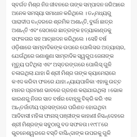
ସ୍ବର୍ଗତ ମିଶ୍ର ନିଜ ଜୀବନରେ ତାଙ୍କ ସମ୍ପାଦନ ଜରିଆରେ
ଅନେକ ସମସ୍ୟା ସମାଧାନ କରିଥିଲେ । ତନ୍ମଧ୍ୟରୁ
ପାରାଦୀପ ବନ୍ଦରରେ ଶ୍ରମିକ ଅଶାନ୍ତି, ବୁର୍ଲା ଛାତ୍ର
ଅଶାନ୍ତି ଏବଂ ସେଠାରେ ଛାତ୍ରଙ୍କ ହତ୍ୟାକାଣ୍ଡକୁ
ସଫଳତାର ସହ ଆଚ୍ଛାଦନ କରିଥିଲେ । ସେହି ବର୍ଷ
ଓଡ଼ିଶାରେ ସାମ୍ବାଦିକଙ୍କ ଉପରେ ପୋଲିସର ଅତ୍ୟାଚାର,
ଯେଉଁଥିରେ ଜଣାଶୁଣା ସାମ୍ବାଦିକ ସ୍ୱରୁପ ଜେନାଙ୍କ
ମୃତ୍ୟୁ ଘଟିଥିଲା ​​ଏବଂ ଅସ୍ତରଙ୍ଗରେ ପୋଲିସ୍ ଗୁଳି
ଚଳାଇଥିଲା ଯାହା କି ଶ୍ରୀ ମିଶ୍ର ତାଙ୍କ କ୍ୟାମେରାରେ
କଏଦ କରିବା ଫଳରେ ଯାହା ନ୍ୟାୟପାଳିକା ଏହାକୁ ଉଚ୍ଚ
ମାନର ପ୍ରମାଣ ଭାବରେ ଗ୍ରହଣ କରାଯାଇଥିଲା । ଭୋକ
କାରଣରୁ ନିଜର ସାତ ବର୍ଷର ବୋହୂକୁ ବିକ୍ରି କରି ଏକ
ଆନ୍ତର୍ଜାତୀୟ ପ୍ରସଙ୍ଗରେ ପରିଣତ ହୋଇଥିବା
ଆଦିବାସୀ ମହିଳା ଫାନାସ୍ ପଞ୍ଜୀଙ୍କ କାହାଣୀ ନିସନ୍ଦେହରେ
ଶ୍ରୀ ମିଶ୍ରଙ୍କ ସବୁଠାରୁ ବଡ ସଫଳତା। ୧୯୮୮ରେ
ଭୁବନେଶ୍ୱରରେ ବସ୍ତି ବାସିନ୍ଦାଙ୍କ ଉପରକୁ ଗୁଳି