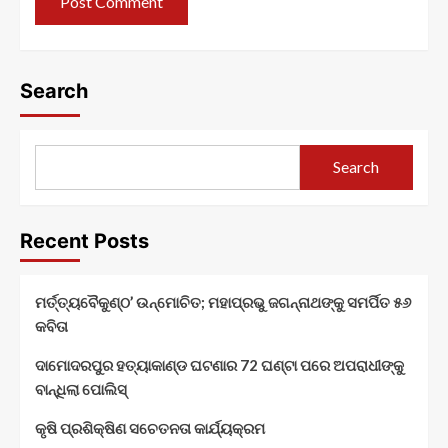
Search
Search
Recent Posts
ମର୍ତ୍ତ୍ୟବୈକୁଣ୍ଠ’ ଉନ୍ମୋଚିତ; ମହାପ୍ରଭୁ ଜଗନ୍ନାଥଙ୍କୁ ସମର୍ପିତ ୫୬
କବିତା
ଦାମୋଦରପୁର ହତ୍ୟାକାଣ୍ଡ ଘଟଣାର 72 ଘଣ୍ଟା ପରେ ଅପରାଧୀଙ୍କୁ
ବାନ୍ଧିଲା ପୋଲିସ୍
କୃଷି ପ୍ରଶିକ୍ଷିଣ ସଚେତନତା କାର୍ଯ୍ୟକ୍ରମ