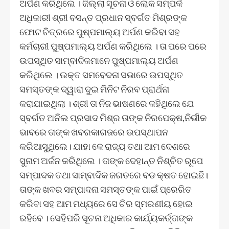
ଅର୍ପଣ କରିଥିଲେ । ଜିଲ୍ଲା ସୂଚନା ଓ ଲୋକ ସମ୍ପର୍କ
ଅଧିକାରୀ ଶ୍ରୀ ବସନ୍ତ ପ୍ରଧାନ ସ୍ବର୍ଗତ ମିଶ୍ରଙ୍କ
ଫୋଟ ଚିତ୍ରରେ ପୁଷ୍ପମାଲ୍ୟ ଅର୍ପଣ କରିବା ସହ
କର୍ମଚାରୀ ପୁଷ୍ପମାଲ୍ୟ ଅର୍ପଣ କରିଥିଲେ । ତା ପରେ ପରେ
ଉପସ୍ଥିତ ସାମ୍ବାଦିକମାନେ ପୁଷ୍ପମାଲ୍ୟ ଅର୍ପଣ
କରିଥିଲେ । ଉକ୍ତ ସମବେଦନା ସଭାରେ ଉପସ୍ଥିତ
ସମସ୍ତଙ୍କ ଦ୍ୱାରା ଦୁଇ ମିନିଟ ନିରବ ପ୍ରାର୍ଥନା
କରାଯାଇଥିଲା । ଶ୍ରୀ ତା ନିଜ ଭାଷଣରେ କହିଥିଲେ ଯେ
ସ୍ବର୍ଗତ ଅନିଲ ପ୍ରସାଦ ମିଶ୍ର ତାଙ୍କ ନିରପେକ୍ଷ,ନିର୍ଭୀକ
ଭାବରେ ତାଙ୍କ ଖବରକାଗଜରେ ଉପସ୍ଥାପନ
କରିଆସୁଥିଲେ। ଯାହା କେ ରାଜ୍ୟ ତଥା ଆମ ଦେଶରେ
ସୁନାମ ଅର୍ଜନ କରିଥିଲେ । ତାଙ୍କ ଦେହାନ୍ତ ନିଶ୍ଚିତ ରୂପେ
ସମ୍ପାଦକ ତଥା ସାମ୍ବାଦିକ ଜଗତରେ ବଡ କ୍ଷତ ହୋଇଛି।
ତାଙ୍କ ଖବର ସମ୍ପାଦନା ସମସ୍ତଙ୍କ ପାଇଁ ପ୍ରେରିତ
କରିବା ସହ ଆମ ମଧ୍ୟରେ ସେ ଚିର ସ୍ମରଣୀୟ ହୋଇ
ରହିବେ । ସେହିପରି ସୂଚନା ଅଧିକାର କାର୍ଯ୍ୟକର୍ତ୍ତାଙ୍କ