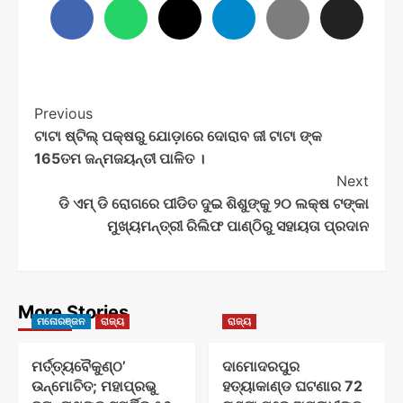
Post
Previous
ଟାଟା ଷ୍ଟିଲ୍ ପକ୍ଷରୁ ଯୋଡ଼ାରେ ଦୋରାବ ଜୀ ଟାଟା ଙ୍କ
Navigation
165ତମ ଜନ୍ମଜୟନ୍ତୀ ପାଳିତ ।
Next
ଡି ଏମ୍ ଡି ରୋଗରେ ପୀଡିତ ଦୁଇ ଶିଶୁଙ୍କୁ ୨୦ ଲକ୍ଷ ଟଙ୍କା
ମୁଖ୍ୟମନ୍ତ୍ରୀ ରିଲିଫ ପାଣ୍ଠିରୁ ସହାୟତା ପ୍ରଦାନ
More Stories
ମନୋରଞ୍ଜନ
ରାଜ୍ୟ
ରାଜ୍ୟ
ମର୍ତ୍ତ୍ୟବୈକୁଣ୍ଠ’
ଦାମୋଦରପୁର
ଉନ୍ମୋଚିତ; ମହାପ୍ରଭୁ
ହତ୍ୟାକାଣ୍ଡ ଘଟଣାର 72