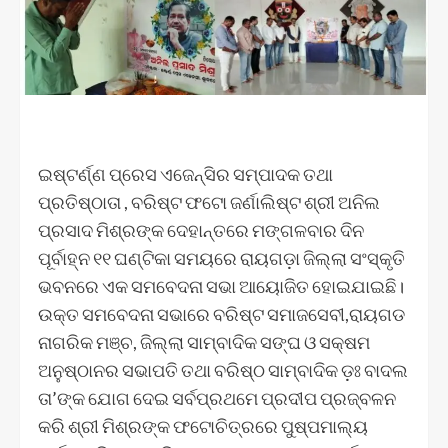
ଇଷ୍ଟର୍ଣ୍ଣ ପ୍ରେସ ଏଜେନ୍ସିର ସମ୍ପାଦକ ତଥା
ପ୍ରତିଷ୍ଠାତା , ବରିଷ୍ଟ ଫଟୋ ଜର୍ଣାଲିଷ୍ଟ ଶ୍ରୀ ଅନିଲ
ପ୍ରସାଦ ମିଶ୍ରଙ୍କ ଦେହାନ୍ତରେ ମଙ୍ଗଳବାର ଦିନ
ପୂର୍ବାହ୍ନ ୧୧ ଘଣ୍ଟିକା ସମୟରେ ରାୟଗଡ଼ା ଜିଲ୍ଲା ସଂସ୍କୃତି
ଭବନରେ ଏକ ସମବେଦନା ସଭା ଆୟୋଜିତ ହୋଇଯାଇଛି।
ଉକ୍ତ ସମବେଦନା ସଭାରେ ବରିଷ୍ଟ ସମାଜସେବୀ,ରାୟଗଡ
ନାଗରିକ ମଞ୍ଚ, ଜିଲ୍ଲା ସାମ୍ବାଦିକ ସଙ୍ଘ ଓ ସକ୍ଷମ
ଅନୁଷ୍ଠାନର ସଭାପତି ତଥା ବରିଷ୍ଠ ସାମ୍ବାଦିକ ଡ଼ଃ ବାଦଲ
ତା’ଙ୍କ ଯୋଗ ଦେଇ ସର୍ବପ୍ରଥମେ ପ୍ରଦୀପ ପ୍ରଜ୍ବଳନ
କରି ଶ୍ରୀ ମିଶ୍ରଙ୍କ ଫଟୋଚିତ୍ରରେ ପୁଷ୍ପମାଲ୍ୟ