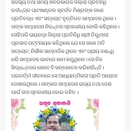
ସଦସ୍ୟ ତଥା ସମୟ ଖବରକାଗଜ ଜିଲ୍ଲା ପ୍ରତିନିଧି
ରବୀନ୍ଦ୍ର ପାଟଖଣ୍ଡଲ ସ୍ବର୍ଗତ ମିଶ୍ରଙ୍କ ଜଣେ
ପ୍ରତିବଦ୍ଧ ଏବଂ ସଚ୍ଚୋଟ ବୃତ୍ତିଗତ ସମ୍ପାଦକ ଥିଲେ।
ତାଙ୍କ ସମ୍ପାଦନା ନିରନ୍ତର ସ୍ମରଣୀୟ ବୋଲି କହିଥିଲେ।
ସେହିପରି ରାୟଗଡ଼ା ଜିଲ୍ଲା ପ୍ରତିନିଧି ଶ୍ରୀ ତିରୁମାଲା
ପ୍ରସାଦ ପଟ୍ଟନାୟକ କହିଥିଲେ ଯେ ସେ ଜଣେ ଅତି
ସଚ୍ଚୋଟ, ନିର୍ଭୀକ ସାମ୍ବାଦିକ ଥିଲେ ଏବଂ ପ୍ରାୟ ଦଶନ୍ଧି
ଧରି ସମ୍ପାଦକ ଭାବରେ କାମ କରୁଥିଲେ। ସେ ନିଜ
ସିଦ୍ଧାନ୍ତରେ କେବେ ବି ସଙ୍କୋଚନ କରିନାହାଁନ୍ତି।
ପରବର୍ତ୍ତୀ ଜୀବନରେ ସେ ଆଧ୍ୟାତ୍ମିକତା ପ୍ରତି ଆଗ୍ରହ
ଦେଖାଉଥିଲେ। ତାଙ୍କର ସମ୍ପାଦନା ରାଜ୍ୟ ତଥା ଦେଶ
ପାଇଁ ସଦା ସ୍ମରଣୀୟ ହୋଇ ରହିବ ।