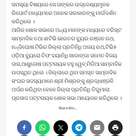
ସମସ୍ୟା ବିଷୟରେ ସେ ତାଙ୍କର ଉଦ୍ଦେଶ୍ୟମୂଳକ
ରିପୋର୍ଟ ମାଧ୍ୟମରେ ଅନେକ ସରକାରଙ୍କୁ ମାର୍ଗଦର୍ଶନ
କରିଥିଲେ ।
ଆଜିର ଶୋକ ସଭାରେ ଅନ୍ୟ ମାନଙ୍କ ମଧ୍ୟରେ ବରିସ୍ଟ
ସାମ୍ବାଦିକ ତଥା ଈଟିଭି ଭାରତର ବ୍ୟୁର ରଞ୍ଜନ ରଥ,
ନନ୍ଦିଘୋଷ ଟିଭିର ଜିଲ୍ଲା ପ୍ରତିନିଧି ଅଜୟ ରଥ,ଟିଭି୫
ଓଡ଼ିଆ ବ୍ୟୁରୋ ଚିଫ ଦୟାନିଧି ଖାଡାଙ୍ଗା ସମେତ ବିଜୟ
ଦାସ,ଆଶୁତୋଷ ପଟ୍ଟନାୟକ ବହୁ ୱେବ୍ ମିଡିଆ ସାମ୍ବାଦିକ
ଉପସ୍ଥିତ ଥିଲେ । ଜିଲ୍ଲାରେ ଥିବା ସମସ୍ତ ସାମ୍ବାଦିକ
ସଂଘର ସଦସ୍ୟମାନେ ଶ୍ରୀ ମିଶ୍ରଙ୍କୁ ଶ୍ରଦ୍ଧାଞ୍ଜଳି
ଅର୍ପଣ କରିଥିବା ବେଳେ ଜିଲ୍ଲା ପ୍ରତିନିଧି ତିରୁମାଲା
ପ୍ରସାଦ ପଟ୍ଟନାୟକ ଶୋକ ସଭା ଆୟୋଜନ କରିଥିଲେ ।
Share this…