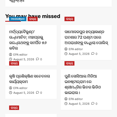
You may have missed
ମନୋରଞ୍ଜନ
ରାଜ୍ୟ
ରାଜ୍ୟ
ମର୍ତ୍ତ୍ୟବୈକୁଣ୍ଠ’
ଦାମୋଦରପୁର ହତ୍ୟାକାଣ୍ଡ
ଉନ୍ମୋଚିତ; ମହାପ୍ରଭୁ
ଘଟଣାର 72 ଘଣ୍ଟା ପରେ
ଜଗନ୍ନାଥଙ୍କୁ ସମର୍ପିତ ୫୬
ଅପରାଧୀଙ୍କୁ ବାନ୍ଧିଲା ପୋଲିସ୍
କବିତା
EPA editor
August 5, 2026
0
EPA editor
August 5, 2026
0
ରାଜ୍ୟ
ରାଜ୍ୟ
କୃଷି ପ୍ରଶିକ୍ଷିଣ ସଚେତନତା
ପୁଣି ସୋସିଆଲ ମିଡିଆ
କାର୍ଯ୍ୟକ୍ରମ
ଇନଷ୍ଟାଗ୍ରାମ ରେ
ଶ୍ରୀମନ୍ଦିର ଭିତର ଭିଡିଓ
EPA editor
ଭାଇରାଲ।
August 5, 2026
0
EPA editor
August 5, 2026
0
ରାଜ୍ୟ