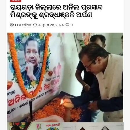
ରାୟଗଡ଼ା ଜିଲ୍ଲାରେ ଅନିଲ ପ୍ରସାଦ
ମିଶ୍ରଙ୍କୁ ଶ୍ରଦ୍ଧାଞ୍ଜଳି ଅର୍ପଣ
EPA editor
August 28, 2024
0