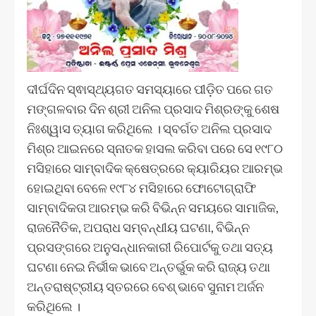
ଦୀର୍ଘଦିନ ସ୍ଵାସ୍ଥ୍ୟଗତ ସମସ୍ୟାରେ ପୀଡ଼ିତ ପରେ ଗତ
ମଙ୍ଗଳବାର ଦିନ ଶ୍ରୀ ଅନିଲ ପ୍ରସାଦ ମିଶ୍ରଙ୍କୁ ଶେଷ
ନିଃଶ୍ୱାସ ତ୍ୟାଗ କରିଥିଲେ । ସ୍ବର୍ଗତ ଅନିଲ ପ୍ରସାଦ
ମିଶ୍ର ଆଇନରେ ସ୍ନାତକ ହାସଲ କରିବା ପରେ ସେ ୧୯୮୦
ମସିହାରେ ସାମ୍ବାଦିକ କ୍ଷେତ୍ରରେ କ୍ୟାରିୟର ଆରମ୍ଭ
ହୋଇଥିବା ବେଳେ ୧୯୮୪ ମସିହାରେ ଫୋଟୋଗ୍ରାଫି
ସାମ୍ବାଦିକତା ଆରମ୍ଭ କରି ବିଭିନ୍ନ ସମୟରେ ସାମାଜିକ,
ରାଜନୈତିକ, ଅପରାଧ ସମ୍ବନ୍ଧୀୟ ଘଟଣା, ବିଭିନ୍ନ
ପ୍ରସଙ୍ଗରେ ଅନୁସନ୍ଧାନକାରୀ ରିପୋର୍ଟକୁ ତଥା ସତ୍ୟ
ଘଟଣା ନେଇ ନିର୍ଭୀକ ଭାବେ ଅନ୍ତର୍ଭୁକ କରି ରାଜ୍ୟ ତଥା
ଅନ୍ତରାଷ୍ଟ୍ରୀୟ ସ୍ତରରେ ବେଶ୍ ଭାବେ ସୁନାମ ଅର୍ଜନ
କରିଥିଲେ ।