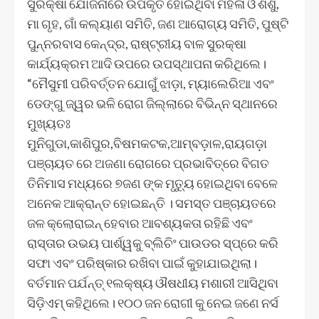
ସୁରକ୍ଷା ଯୋଜନାରେ ଉପକୃତ ହୋଇଥିବା ମହିଳା ଓ ଶିଶୁ,
ମା ଗୃହ, ଗାଁ କଲ୍ୟାଣ ସମିତି, ଜଣ ଆରୋଗ୍ୟ ସମିତି, ପୁଷ୍ଟି
ପୁନ୍ନରବାସ କେନ୍ଦ୍ର, ରାଷ୍ଟ୍ରୀୟ ବାଳ ସୁରକ୍ଷା
କାର୍ଯ୍ୟକ୍ରମ ଆଦି ଉପରେ ଉପସ୍ଥାପନା କରିଥିଲେ।
“ମୈସୁମୀ ପରିବର୍ତ୍ତନ ଯୋଗୁଁ ଝାଡ଼ା, ମ୍ୟାଲେରିଆ ଏବଂ
ଡେଙ୍ଗୁ ଜ୍ୱର ଭଳି ରୋଗ ଜିଲ୍ଲାରେ ବିଭିନ୍ନ ସ୍ଥାନରେ
ମୁଖ୍ୟତଃ
ମୁନିଗୁଡା,କାଶିପୁର,ବିଷମକଟକ,ଆମ୍ବଡ଼ାଳ,ରାୟଗଡ଼ା
ପଞ୍ଚାୟତ ରେ ଅଜଣା ରୋଗରେ ପ୍ରଭାବିତ୍ରେ ବିଗତ
ତିନିମାସ ମଧ୍ୟରେ ୭ଜଣ ଙ୍କ ମୃତ୍ୟୁ ହୋଇଥିବା ବେଳେ
ଅନେକ ଆକ୍ରାନ୍ତ ହୋଇଛନ୍ତି । ସମସ୍ତ ପଞ୍ଚାୟତରେ
ଜଳ କ୍ଲୋରାଇନ୍ ହେବାର ଆବଶ୍ୟକତା ରହିଛି ଏବଂ
ରାସ୍ତାର ଉଭୟ ପାର୍ଶ୍ୱକୁ ବ୍ଲିଚିଂ ପାଉଡର ସ୍ପ୍ରେ କରି
ସଫା ଏବଂ ପରିଷ୍କାର ରଖିବା ପାଇଁ କୁହାଯାଇଥିଲା।
ବର୍ତମାନ ପର୍ଯନ୍ତ୍ ୧ଲକ୍ଷ୍ୟ ଔଷଧୀୟ ମଶାରୀ ଆସିଥିବା
ସିଡ଼ିଏମ୍ କହିଥିଲେ। ୧୦୦ ଜନ ରୋଗୀ କୁ ନେଇ ଜଣେ ନର୍ସ