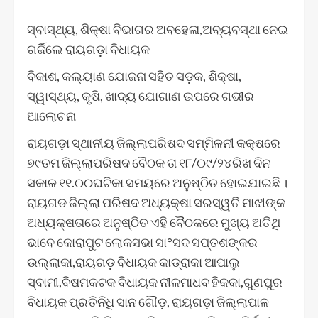
ସ୍ବାସ୍ଥ୍ୟ, ଶିକ୍ଷା ବିଭାଗର ଅବହେଳା,ଅବ୍ୟବସ୍ଥା ନେଇ
ଗର୍ଜିଲେ ରାୟଗଡ଼ା ବିଧାୟକ
ବିକାଶ, କଲ୍ୟାଣ ଯୋଜନା ସହିତ ସଡ଼କ, ଶିକ୍ଷା,
ସ୍ୱାସ୍ଥ୍ୟ, କୃଷି, ଖାଦ୍ୟ ଯୋଗାଣ ଉପରେ ଗଭୀର
ଆଲୋଚନା
ରାୟଗଡ଼ା ସ୍ଥାନୀୟ ଜିଲ୍ଲାପରିଷଦ ସମ୍ମିଳନୀ କକ୍ଷରେ
୭୯ତମ ଜିଲ୍ଲାପରିଷଦ ବୈଠକ ତା ୧୮/୦୯/୨୪ରିଖ ଦିନ
ସକାଳ ୧୧.୦୦ଘଟିକା ସମୟରେ ଅନୁଷ୍ଠିତ ହୋଇଯାଇଛି ।
ରାୟଗଡ ଜିଲ୍ଲା ପରିଷଦ ଅଧ୍ୟକ୍ଷା ସରସ୍ୱତି ମାଝୀଙ୍କ
ଅଧ୍ୟକ୍ଷତାରେ ଅନୁଷ୍ଠିତ ଏହି ବୈଠକରେ ମୁଖ୍ୟ ଅତିଥି
ଭାବେ କୋରାପୁଟ ଲୋକସଭା ସା°ସଦ ସପ୍ତଶଙ୍କର
ଉଲ୍ଲାକା,ରାୟଗଡ଼ ବିଧାୟକ କାଡ୍ରାକା ଆପାଲୁ
ସ୍ବାମୀ,ବିଷମକଟକ ବିଧାୟକ ନୀଳମାଧବ ହିକକା,ଗୁଣପୁର
ବିଧାୟକ ପ୍ରତିନିଧି ସାନ ଗୌଡ଼, ରାୟଗଡ଼ା ଜିଲ୍ଲାପାଳ