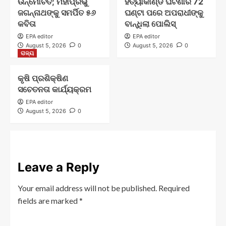
ଉନ୍ମୋଚିତ; ମହାପ୍ରଭୁ
ହତ୍ୟାକାଣ୍ଡ ଘଟଣାର 72
ଜଗନ୍ନାଥଙ୍କୁ ସମର୍ପିତ ୫୬
ଘଣ୍ଟା ପରେ ଅପରାଧୀଙ୍କୁ
କବିତା
ବାନ୍ଧିଲା ପୋଲିସ୍
EPA editor
EPA editor
August 5, 2026
0
August 5, 2026
0
ରାଜ୍ୟ
କୃଷି ପ୍ରଶିକ୍ଷିଣ
ସଚେତନତା କାର୍ଯ୍ୟକ୍ରମ
EPA editor
August 5, 2026
0
Leave a Reply
Your email address will not be published.
Required
fields are marked
*