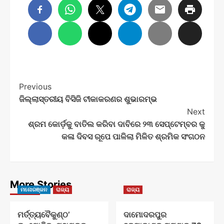
Post
Previous
ଜିଲ୍ଲାସ୍ତରୀୟ ବିସିଜି ଟୀକାକରଣର ଶୁଭାରମ୍ଭ
Navigation
Next
ଶ୍ରମ କୋର୍ଡ଼କୁ ବାତିଲ କରିବା ଦାବିରେ ୨୩ ସେପ୍ଟେମ୍ବର କୁ
କଳା ଦିବସ ରୂପେ ପାଳିଲା ମିଳିତ ଶ୍ରମିକ ସଂଗଠନ
More Stories
ମନୋରଞ୍ଜନ
ରାଜ୍ୟ
ରାଜ୍ୟ
ମର୍ତ୍ତ୍ୟବୈକୁଣ୍ଠ’
ଦାମୋଦରପୁର