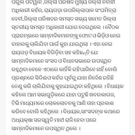
ପରୁଲ ପଟୱାନି ,ଜିଲ୍ଲା ପରିଷଦ ମୁଖ୍ୟ ଜିଲ୍ଲା ନିର୍ବାହୀ
ଅଧିକାରୀ କହଁର, ରାୟଗଡ଼ା ଉପଜିଲ୍ଲାପାଳ ସଂଘମିତ୍ରା
ଦେବୀ,ଜିଲ୍ଲା ପରିଷଦର ସମସ୍ତ ସଭ୍ୟ ସମେତ ଜିଲ୍ଲା
ସ୍ତରୀୟ ସମସ୍ତ ଅଧିକାରୀ ଯୋଗ ଦେଇଥିଲେ । ବୈଠକ
ପ୍ରାରମ୍ଭରେ ସାମ୍ବାଦିକମାନଙ୍କୁ ଫୋଟ ଓ ଭିଡ଼ିଓ ନେଇ
ବାହାରକୁ ଚାଲିଯିବା ପାଇଁ କୁହା ଯାଇଥିଲା । ଏହା ନେଇ
ରାୟଗଡ଼ ବିଧାୟକ ବିଗିଡ଼ିବା ସହ କହିଛନ୍ତି ଯେ
ସାମ୍ବାଦିକମାନେ ସଂସଦ ଓ ବିଧାନସଭାରେ ଉପସ୍ଥିତ
ରହୁଥିବା ବେଳେ ଏଠାରେ କାହିଁକି ରହିପାରିବେ ନାହିଁ ବୋଲି
ପ୍ରଶ୍ନରେ ସିଡିଈଓ କହଁର ପୂର୍ବରୁ ଯାହା ନିର୍ଦେଶ ରହିଛି
ତେଣୁ କରି ଚାଲିଯିବାକୁ କୁହାଯାଇଥିବା କହିଥିଲେ । ବିଧାୟକ
କହିଲେ ଆମ ସଭାଗୁଡ଼ିକରେ ଯାହା ଘଟୁଛି ଖବରକାଗଜ,
ଟିଭି ମାଧ୍ୟମରେ ଲୋକଲୋଚନକୁ ଆଣି ତାହା ପ୍ରକାଶ
କରିବେ ବୋଲି କହିଥିଲେ । ବିଧାୟକ,ସାଂସଦଙ୍କ କଥାରେ
ଅଧ୍ୟକ୍ଷା ସରସ୍ୱତି ମାଝୀ ରାଜି ହେବା ପରେ
ସାମ୍ବାଦିକମାନେ ଉପସ୍ଥିତ ଥିଲେ ।