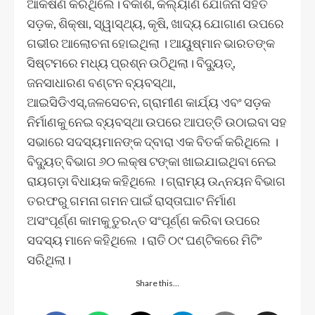
ଆକର୍ଷଣ କରିଥିଲେ। ବିକାଶ, କଲ୍ୟାଣ ଯୋଜନା ସହିତ
ସଡ଼କ, ଶିକ୍ଷା, ସ୍ୱାସ୍ଥ୍ୟ, କୃଷି, ଖାଦ୍ୟ ଯୋଗାଣ ଉପରେ
ଗଭୀର ଆଲୋଚନା ହୋଇଥିଲା । ଆୟୁଷ୍ମାନ ଭାରତଙ୍କ
ସିଷ୍ଟମରେ ମଧ୍ୟ ପ୍ରଶ୍ନ ଉଠିଥିଲା। ବିଦ୍ୟୁତ୍,
ଜନସାଧାରଣ ବଣ୍ଟନ ବ୍ୟବସ୍ଥା,
ଆଇସିଡିଏସ୍,ଜଳସେଚନ, ଗ୍ରାମୀଣ କାର୍ଯ୍ୟ ଏବଂ ସଡ଼କ
ନିର୍ମାଣକୁ ନେଇ ବ୍ୟବସ୍ଥା ଉପରେ ଆପତ୍ତି ଉଠାଇବା ସହ
ସଭାରେ ସଦସ୍ୟମାନଙ୍କ ଦ୍ବାରା ଏକ ବିତର୍କ କରିଥିଲେ ।
ବିଦ୍ୟୁତ୍ ବିଭାଗ ୬୦ ଲକ୍ଷ ଟଙ୍କା ଖାଇଯାଇଥିବା ନେଇ
ରାୟଗଡ଼ା ବିଧାୟକ କହିଥିଲେ । ଗ୍ରାମ୍ୟ ଉନ୍ନୟନ ବିଭାଗ
ତରଫରୁ ଗମନା ଗମନ ପାଇଁ ରାସ୍ତାଘାଟ ନିର୍ମାଣ
ଅସଂପୂର୍ଣ୍ଣ କାମକୁ ତୁରନ୍ତ ସଂପୂର୍ଣ୍ଣ କରିବା ଉପରେ
ସଦସ୍ୟ ମାନେ କହିଥିଲେ । ରାତି ୦୯ ଘଣ୍ଟିକରେ ମିଟିଂ
ସରିଥିଲା।
Share this…