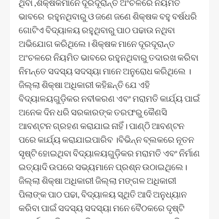
ଥିବା ,ଶିକ୍ଷକମାନେ ଦୂରଦୂରାନ୍ତ ଅଂଚଳରେ ନିୟମିତ
ଭାବରେ ରହୁନଥିବାରୁ ଓ ଜଣେ ଜଣେ ଶିକ୍ଷକ ବହୁ ବର୍ଷଧରି
ଗୋଟିଏ ବିଦ୍ୟାଳୟ ରହୁଥିବାରୁ ପାଠ ପଢାଉ ନଥିବା
ଅଭିଯୋଗ କରିଥିଲେ। ଶିକ୍ଷକ ମାନେ ଦୂରଦୂରାନ୍ତ
ଅଂଚଳରେ ନିୟମିତ ଭାବରେ ରହୁନଥିବାରୁ ତଦାରଖ କରିବା
ନିମନ୍ତେ ସଦସ୍ୟ ସଦସ୍ୟା ମାନେ ଅନୁରୋଧ କରିଥିଲେ ।
ଜିଲ୍ଲା ଶିକ୍ଷା ଅଧିକାରୀ କହିଛନ୍ତି ଯେ ଏହି
ବିଦ୍ୟାଳୟଗୁଡ଼ିକର ନବୀକରଣ ଏବଂ ମରାମତି କାର୍ଯ୍ୟ ପାଇଁ
ଅନେକ ଦିନ ଧରି ସରକାରଙ୍କ ତରଫରୁ କୈଣସି
ଆବଣ୍ଟନ ଗ୍ରହଣ କରାଯାଇ ନାହିଁ। ପାଣ୍ଠି ଆବଣ୍ଟନ
ପରେ କାର୍ଯ୍ୟ କରାଯାଇପାରିବ ।ବିଭିନ୍ନ ବ୍ଲକରେ ନୂତନ
ସୃଷ୍ଟି ହୋଇଥିବା ବିଦ୍ୟାଳୟଗୁଡ଼ିକର ମରାମତି ଏବଂ ନିର୍ମାଣ
ଇତ୍ୟାଦି ଉପରେ ସଭ୍ୟମାନେ ପ୍ରଶ୍ନ ଉଠାଇଥିଲେ।
ଜିଲ୍ଲା ଶିକ୍ଷା ଅଧିକାରୀ ଜିଲ୍ଲା ମଙ୍ଗଳ ଅଧିକାରୀ
ପିଲାଙ୍କ ପାଠ ପଢା, ବିଦ୍ୟାଳୟ ସ୍ଥିତି ଆଦି ଅନୁଧ୍ୟାନ
କରିବା ପାଇଁ ସଦସ୍ୟ ସଦସ୍ୟା ମନେ ବୈଠକରେ ଦୃଷ୍ଟି