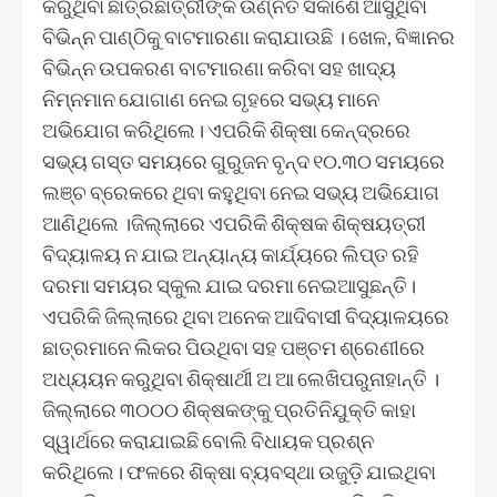
କରୁଥିବା ଛାତ୍ରଛାତ୍ରୀଙ୍କ ଉର୍ଣ୍ନତ ସକାଶେ ଆସୁଥିବା
ବିଭିନ୍ନ ପାଣ୍ଠିକୁ ବାଟମାରଣା କରାଯାଉଛି । ଖେଳ, ବିଜ୍ଞାନର
ବିଭିନ୍ନ ଉପକରଣ ବାଟମାରଣା କରିବା ସହ ଖାଦ୍ୟ
ନିମ୍ନମାନ ଯୋଗାଣ ନେଇ ଗୃହରେ ସଭ୍ୟ ମାନେ
ଅଭିଯୋଗ କରିଥିଲେ। ଏପରିକି ଶିକ୍ଷା କେନ୍ଦ୍ରରେ
ସଭ୍ୟ ଗସ୍ତ ସମୟରେ ଗୁରୁଜନ ବୃନ୍ଦ ୧୦.୩୦ ସମୟରେ
ଲଞ୍ଚ ବ୍ରେକରେ ଥିବା କହୁଥିବା ନେଇ ସଭ୍ୟ ଅଭିଯୋଗ
ଆଣିଥିଲେ ।ଜିଲ୍ଲାରେ ଏପରିକି ଶିକ୍ଷକ ଶିକ୍ଷୟତ୍ରୀ
ବିଦ୍ୟାଳୟ ନ ଯାଇ ଅନ୍ୟାନ୍ୟ କାର୍ଯ୍ୟରେ ଲିପ୍ତ ରହି
ଦରମା ସମୟର ସ୍କୁଲ ଯାଇ ଦରମା ନେଇଆସୁଛନ୍ତି।
ଏପରିକି ଜିଲ୍ଲାରେ ଥିବା ଅନେକ ଆଦିବାସୀ ବିଦ୍ୟାଳୟରେ
ଛାତ୍ରମାନେ ଲିକର ପିଉଥିବା ସହ ପଞ୍ଚମ ଶ୍ରେଣୀରେ
ଅଧ୍ୟୟନ କରୁଥିବା ଶିକ୍ଷାର୍ଥୀ ଅ ଆ ଲେଖିପରୁନାହାନ୍ତି ।
ଜିଲ୍ଲାରେ ୩୦୦୦ ଶିକ୍ଷକଙ୍କୁ ପ୍ରତିନିଯୁକ୍ତି କାହା
ସ୍ୱାର୍ଥରେ କରାଯାଇଛି ବୋଲି ବିଧାୟକ ପ୍ରଶ୍ନ
କରିଥିଲେ। ଫଳରେ ଶିକ୍ଷା ବ୍ୟବସ୍ଥା ଉଜୁଡ଼ି ଯାଇଥିବା