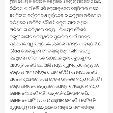
ଥିବା ବିଧାୟକ କଦ୍ରକ କହିଥିଲେ । ଜିଲ୍ଲାପରିଷଦ ସଭ୍ୟ
ଚିକିତ୍ସା ପାଇଁ କୌଣସି ରୋଗୀକୁ ନେଇ ହସ୍ପିଟାଲ ଗଲେ
ହସ୍ପିଟାଲ କର୍ତ୍ତୃପକ୍ଷ ଦୁର୍ବ୍ୟବହାର କରୁଥିବା ଅଭିଯୋଗ
କରିଥିଲେ। ଅର୍ବିକିସ କୌଣସି ସ୍କୁଲ ଯାଉ ନ ଥିବା
ଅଭିଯୋଗ କରିଥିଲେ ସଭ୍ୟା। ବିଧାୟକ କୈଣସି
ଜରୁରୀକାଳୀନ ପରିସ୍ଥିତିର ମୁକାବିଲା ପାଇଁ ସମସ୍ତ
ପ୍ରାଥମିକ ସ୍ୱାସ୍ଥ୍ୟକେନ୍ଦ୍ରରେ ସମସ୍ତ ଆବଶ୍ୟକୀୟ
ଔଷଧ ରଖିବାକୁ ସେ ମେଡିକାଲ୍ ଅଧିକାରୀମାନଙ୍କୁ
କହିଥିଲେ। ବୈଠକରେ ଉଠାଯାଇଥିବା ସବୁଠାରୁ ବଡ
ଆପତ୍ତି ହେଉଛି ଯେ ଆଜି ମଧ୍ୟ ସ୍ୱାସ୍ଥ୍ୟକେନ୍ଦ୍ରରେ
ଡାକ୍ତର ଏବଂ ନର୍ସଙ୍କ ଅଭାବ ରହିଛି। ସମସ୍ୟା ହେଉଛି
ଅନେକ ସ୍ଥାନରେ ଜଣେ ହେଲେ ଡାକ୍ତର ମଧ୍ୟ ନାହାଁନ୍ତି।
ଡାକ୍ତରମାନେ କେନ୍ଦ୍ରରେ ପୋଷ୍ଟ ହୋଇଥିଲେ ମଧ୍ୟ
ସେମାନେ ଆସନ୍ତି ନାହିଁ। ଇନ୍-ଚାର୍ଜ ପରିଚାଳନା କରି,
ସେମାନେ ଗୋଟିଏ ଥର ଉପସ୍ଥାନ କରନ୍ତି । ସେହିଭଳି
ସ୍ୱାସ୍ଥ୍ୟ ଉପ-କେନ୍ଦ୍ରରେ ଡାକ୍ତର ଏବଂ ନର୍ସଙ୍କ