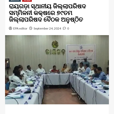
ରାୟଗଡ଼ା ସ୍ଥାନୀୟ ଜିଲ୍ଲାପରିଷଦ
ସମ୍ମିଳନୀ କକ୍ଷରେ ୭୯ତମ
ଜିଲ୍ଲାପରିଷଦ ବୈଠକ ଅନୁଷ୍ଠିତ
EPA editor
September 24, 2024
0