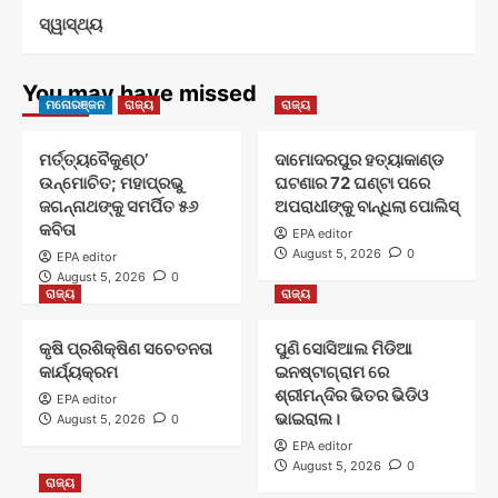
ସ୍ୱାସ୍ଥ୍ୟ
You may have missed
ମନୋରଞ୍ଜନ
ରାଜ୍ୟ
ରାଜ୍ୟ
ମର୍ତ୍ତ୍ୟବୈକୁଣ୍ଠ’
ଦାମୋଦରପୁର ହତ୍ୟାକାଣ୍ଡ
ଉନ୍ମୋଚିତ; ମହାପ୍ରଭୁ
ଘଟଣାର 72 ଘଣ୍ଟା ପରେ
ଜଗନ୍ନାଥଙ୍କୁ ସମର୍ପିତ ୫୬
ଅପରାଧୀଙ୍କୁ ବାନ୍ଧିଲା ପୋଲିସ୍
କବିତା
EPA editor
August 5, 2026
0
EPA editor
August 5, 2026
0
ରାଜ୍ୟ
ରାଜ୍ୟ
କୃଷି ପ୍ରଶିକ୍ଷିଣ ସଚେତନତା
ପୁଣି ସୋସିଆଲ ମିଡିଆ
କାର୍ଯ୍ୟକ୍ରମ
ଇନଷ୍ଟାଗ୍ରାମ ରେ
ଶ୍ରୀମନ୍ଦିର ଭିତର ଭିଡିଓ
EPA editor
ଭାଇରାଲ।
August 5, 2026
0
EPA editor
August 5, 2026
0
ରାଜ୍ୟ