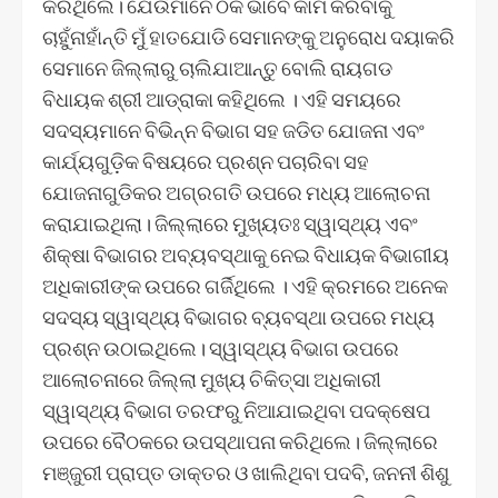
କରିଥିଲେ। ଯେଉଁମାନେ ଠିକ ଭାବେ କାମ କରିବାକୁ
ଚାହୁଁନାହାଁନ୍ତି ମୁଁ ହାତଯୋଡି ସେମାନଙ୍କୁ ଅନୁରୋଧ ଦୟାକରି
ସେମାନେ ଜିଲ୍ଲାରୁ ଚାଲିଯାଆନ୍ତୁ ବୋଲି ରାୟଗଡ
ବିଧାୟକ ଶ୍ରୀ ଆଡ୍ରାକା କହିଥିଲେ । ଏହି ସମୟରେ
ସଦସ୍ୟମାନେ ବିଭିନ୍ନ ବିଭାଗ ସହ ଜଡିତ ଯୋଜନା ଏବଂ
କାର୍ଯ୍ୟଗୁଡ଼ିକ ବିଷୟରେ ପ୍ରଶ୍ନ ପଚାରିବା ସହ
ଯୋଜନାଗୁଡିକର ଅଗ୍ରଗତି ଉପରେ ମଧ୍ୟ ଆଲୋଚନା
କରାଯାଇଥିଲା। ଜିଲ୍ଲାରେ ମୁଖ୍ୟତଃ ସ୍ୱାସ୍ଥ୍ୟ ଏବଂ
ଶିକ୍ଷା ବିଭାଗର ଅବ୍ୟବସ୍ଥାକୁ ନେଇ ବିଧାୟକ ବିଭାଗୀୟ
ଅଧିକାରୀଙ୍କ ଉପରେ ଗର୍ଜିଥିଲେ । ଏହି କ୍ରମରେ ଅନେକ
ସଦସ୍ୟ ସ୍ୱାସ୍ଥ୍ୟ ବିଭାଗର ବ୍ୟବସ୍ଥା ଉପରେ ମଧ୍ୟ
ପ୍ରଶ୍ନ ଉଠାଇଥିଲେ। ସ୍ୱାସ୍ଥ୍ୟ ବିଭାଗ ଉପରେ
ଆଲୋଚନାରେ ଜିଲ୍ଲା ମୁଖ୍ୟ ଚିକିତ୍ସା ଅଧିକାରୀ
ସ୍ୱାସ୍ଥ୍ୟ ବିଭାଗ ତରଫରୁ ନିଆଯାଇଥିବା ପଦକ୍ଷେପ
ଉପରେ ବୈଠକରେ ଉପସ୍ଥାପନା କରିଥିଲେ। ଜିଲ୍ଲାରେ
ମଞ୍ଜୁରୀ ପ୍ରାପ୍ତ ଡାକ୍ତର ଓ ଖାଲିଥିବା ପଦବି, ଜନନୀ ଶିଶୁ