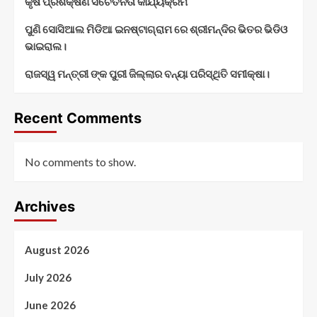
କୃଷି ପ୍ରଶିକ୍ଷିଣ ସଚେତନତା କାର୍ଯ୍ୟକ୍ରମ
ପୁଣି ସୋସିଆଲ ମିଡିଆ ଇନଷ୍ଟାଗ୍ରାମ ରେ ଶ୍ରୀମନ୍ଦିର ଭିତର ଭିଡିଓ
ଭାଇରାଲ।
ରାଜସ୍ୱ ମନ୍ତ୍ରୀ ଙ୍କ ପୁରୀ ଜିଲ୍ଲାର ବନ୍ୟା ପରିସ୍ଥିତି ସମୀକ୍ଷା।
Recent Comments
No comments to show.
Archives
August 2026
July 2026
June 2026