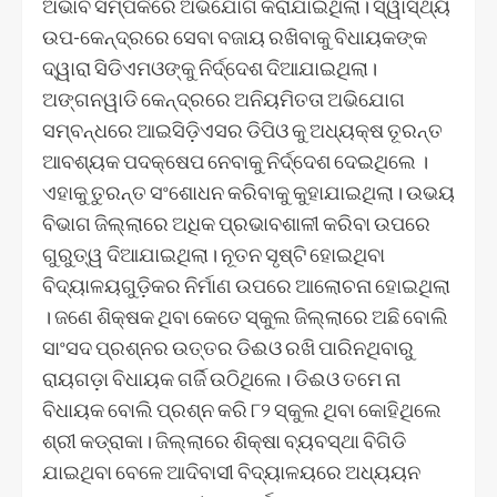
ଅଭାବ ସମ୍ପର୍କରେ ଅଭିଯୋଗ କରାଯାଇଥିଲା। ସ୍ୱାସ୍ଥ୍ୟ
ଉପ-କେନ୍ଦ୍ରରେ ସେବା ବଜାୟ ରଖିବାକୁ ବିଧାୟକଙ୍କ
ଦ୍ୱାରା ସିଡିଏମଓଙ୍କୁ ନିର୍ଦ୍ଦେଶ ଦିଆଯାଇଥିଲା।
ଅଙ୍ଗନୱାଡି କେନ୍ଦ୍ରରେ ଅନିୟମିତତା ଅଭିଯୋଗ
ସମ୍ବନ୍ଧରେ ଆଇସିଡ଼ିଏସର ଡିପିଓ କୁ ଅଧ୍ୟକ୍ଷ ତୂରନ୍ତ
ଆବଶ୍ୟକ ପଦକ୍ଷେପ ନେବାକୁ ନିର୍ଦ୍ଦେଶ ଦେଇଥିଲେ ।
ଏହାକୁ ତୁରନ୍ତ ସଂଶୋଧନ କରିବାକୁ କୁହାଯାଇଥିଲା। ଉଭୟ
ବିଭାଗ ଜିଲ୍ଲାରେ ଅଧିକ ପ୍ରଭାବଶାଳୀ କରିବା ଉପରେ
ଗୁରୁତ୍ୱ ଦିଆଯାଇଥିଲା। ନୂତନ ସୃଷ୍ଟି ହୋଇଥିବା
ବିଦ୍ୟାଳୟଗୁଡ଼ିକର ନିର୍ମାଣ ଉପରେ ଆଲୋଚନା ହୋଇଥିଲା
। ଜଣେ ଶିକ୍ଷକ ଥିବା କେତେ ସ୍କୁଲ ଜିଲ୍ଲାରେ ଅଛି ବୋଲି
ସାଂସଦ ପ୍ରଶ୍ନର ଉତ୍ତର ଡିଈଓ ରଖି ପାରିନଥିବାରୁ
ରାୟଗଡ଼ା ବିଧାୟକ ଗର୍ଜି ଉଠିଥିଲେ। ଡିଈଓ ତମେ ନା
ବିଧାୟକ ବୋଲି ପ୍ରଶ୍ନ କରି ୮୨ ସ୍କୁଲ ଥିବା କୋହିଥିଲେ
ଶ୍ରୀ କଡ୍ରାକା। ଜିଲ୍ଲାରେ ଶିକ୍ଷା ବ୍ୟବସ୍ଥା ବିଗିଡି
ଯାଇଥିବା ବେଳେ ଆଦିବାସୀ ବିଦ୍ୟାଳୟରେ ଅଧ୍ୟୟନ