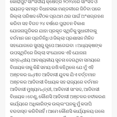
କୋରାପୁଟ ସା°ସଦୀୟ କ୍ଷେତ୍ର ୨୦୨୪ରେ ସା°ସଦ ଓ
ରାୟଗଡ଼ ସମସ୍ତ ବିଧାନସଭା ମଣ୍ଡଳୀରେ ଜିତିବା ପରେ
ଜିଲ୍ଲା ପରିଷଦ ବୈଠକ ପ୍ରଥମ ଥର ପାଇଁ ଅ°ଶଗ୍ରହଣ
କରିବା ସହ ବିଗତ ୨୪ ବର୍ଷରେ ପୁରାତନ ବିକାଶ
ଯୋଜନାଗୁଡିକର ଯାହା ପ୍ରକୃତ ସ୍ଥିତିକୁ ସୁଧାରୀବାକୁ
ବର୍ତମାନ ଜନ ପ୍ରତିନିଧି ଓ ଜିଲ୍ଲା ପ୍ରଶାସନ ମିଳିତ
ସହଯୋଗରେ ସୁଚାରୁ ରୁପେ ଆଗେଇବା । ଅଧ୍ୟକ୍ଷଙ୍କ
ଉପସ୍ଥିତିରେ ଜିଲ୍ଲା ସଂଯୋଜକ ଏହି ଯୋଜନା
ସମ୍ବନ୍ଧୀୟ ଆବଶ୍ୟକୀୟ ସୂଚନା ଦେଉଥିବା ସମୟରେ
ବିଧାୟକ ତାକୁ କିଛି ସମୟ ରଖି କହିଥିଲେ ଯେ ମୁଁ ଏହି
ଅଞ୍ଚଳର ଜନ୍ମୀତ ଆଦିବାସୀ ଯୁବକ ଯିଏ ବର୍ତ୍ତମାନ
ଅଞ୍ଚଳର ଆଦିବାସୀ ବିଧାୟକ ସହ ରାଜ୍ୟରେ ବର୍ତମାନ
ଆଦିବାସୀ ମୁଖ୍ୟମନ୍ତ୍ରୀ, ଆଦିବାସୀ ସାଂସଦ, ଆଦିବାସୀ
ବିଧାୟକ। ତେଣୁ, କୌଣସି ଆଦିବାସୀ ଅଞ୍ଚଳର ନବୀକରଣ
କାର୍ଯ୍ୟରେ ଅଧିକାରିଙ୍କ ଉଲ୍ଲଂଘନକୁ ମୁଁ କଦାପି
ବରଦାସ୍ତ କରିବିନାହିଁ। ଆମେ କୌଣସି କାର୍ଯ୍ୟାଳୟ ଗଲେ