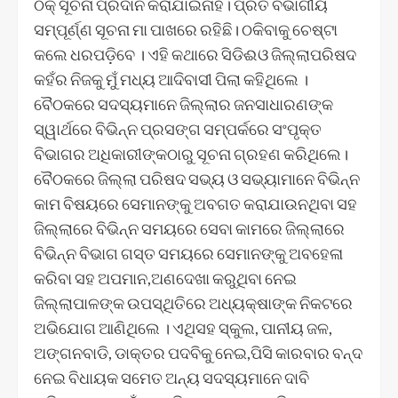
ଠିକ୍ ସୂଚନା ପ୍ରଦାନ କରାଯାଇନାହିଁ। ପ୍ରତି ବିଭାଗୀୟ
ସମ୍ପୂର୍ଣ୍ଣ ସୂଚନା ମା ପାଖରେ ରହିଛି। ଠକିବାକୁ ଚେଷ୍ଟା
କଲେ ଧରପଡ଼ିବେ । ଏହି କଥାରେ ସିଡିଈଓ ଜିଲ୍ଲାପରିଷଦ
କହଁର ନିଜକୁ ମୁଁ ମଧ୍ୟ ଆଦିବାସୀ ପିଲା କହିଥିଲେ ।
ବୈଠକରେ ସଦସ୍ୟମାନେ ଜିଲ୍ଲାର ଜନସାଧାରଣଙ୍କ
ସ୍ୱାର୍ଥରେ ବିଭିନ୍ନ ପ୍ରସଙ୍ଗ ସମ୍ପର୍କରେ ସଂପୃକ୍ତ
ବିଭାଗର ଅଧିକାରୀଙ୍କଠାରୁ ସୂଚନା ଗ୍ରହଣ କରିଥିଲେ।
ବୈଠକରେ ଜିଲ୍ଲା ପରିଷଦ ସଭ୍ୟ ଓ ସଭ୍ୟାମାନେ ବିଭିନ୍ନ
କାମ ବିଷୟରେ ସେମାନଙ୍କୁ ଅବଗତ କରାଯାଉନଥିବା ସହ
ଜିଲ୍ଲାରେ ବିଭିନ୍ନ ସମୟରେ ସେବା କାମରେ ଜିଲ୍ଲାରେ
ବିଭିନ୍ନ ବିଭାଗ ଗସ୍ତ ସମୟରେ ସେମାନଙ୍କୁ ଅବହେଳା
କରିବା ସହ ଅପମାନ,ଅଣଦେଖା କରୁଥିବା ନେଇ
ଜିଲ୍ଲାପାଳଙ୍କ ଉପସ୍ଥିତିରେ ଅଧ୍ୟକ୍ଷାଙ୍କ ନିକଟରେ
ଅଭିଯୋଗ ଆଣିଥିଲେ । ଏଥିସହ ସ୍କୁଲ, ପାନୀୟ ଜଳ,
ଅଙ୍ଗନବାଡି, ଡାକ୍ତର ପଦବିକୁ ନେଇ,ପିସି କାରବାର ବନ୍ଦ
ନେଇ ବିଧାୟକ ସମେତ ଅନ୍ୟ ସଦସ୍ୟମାନେ ଦାବି