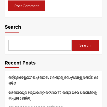
Search
Search
Recent Posts
ମର୍ତ୍ତ୍ୟବୈକୁଣ୍ଠ’ ଉନ୍ମୋଚିତ; ମହାପ୍ରଭୁ ଜଗନ୍ନାଥଙ୍କୁ ସମର୍ପିତ ୫୬
କବିତା
ଦାମୋଦରପୁର ହତ୍ୟାକାଣ୍ଡ ଘଟଣାର 72 ଘଣ୍ଟା ପରେ ଅପରାଧୀଙ୍କୁ
ବାନ୍ଧିଲା ପୋଲିସ୍