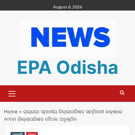
Skip
August 6, 2026
to
content
EPA Odisha
Primary
Menu
Home
»
ରାୟଗଡ଼ା ସ୍ଥାନୀୟ ଜିଲ୍ଲାପରିଷଦ ସମ୍ମିଳନୀ କକ୍ଷରେ
୭୯ତମ ଜିଲ୍ଲାପରିଷଦ ବୈଠକ ଅନୁଷ୍ଠିତ
ରାଜନୀତି
ରାଜ୍ୟ