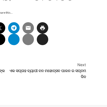
hare this…
Next
ଙ୍କ
ଏକ ସପ୍ତାହ ବ୍ୟାପୀ ବନ ମହୋତ୍ସବ ପାଳନ ର ସପ୍ତମ
ଦିନ