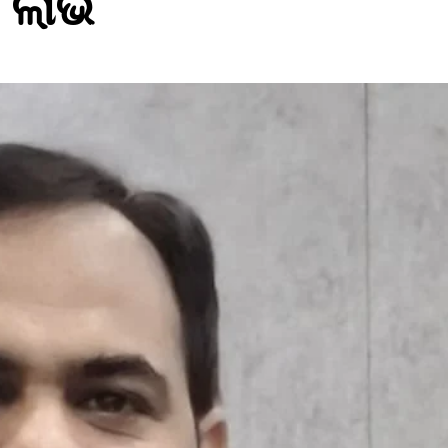
ି ଲାଭ