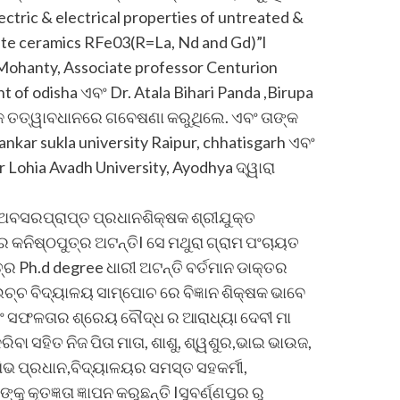
electric & electrical properties of untreated &
ite ceramics RFe03(R=La, Nd and Gd)”l
Mohanty, Associate professor Centurion
 of odisha ଏବଂ Dr. Atala Bihari Panda ,Birupa
୍କ ତତ୍ୱାବଧାନରେ ଗବେଷଣା କରୁଥିଲେ. ଏବଂ ତାଙ୍କ
sankar sukla university Raipur, chhatisgarh ଏବଂ
 Lohia Avadh University, Ayodhya ଦ୍ୱାରା
 ଅବସରପ୍ରାପ୍ତ ପ୍ରଧାନଶିକ୍ଷକ ଶ୍ରୀଯୁକ୍ତ
କନିଷ୍ଠପୁତ୍ର ଅଟନ୍ତିI ସେ ମଥୁରା ଗ୍ରାମ ପଂଚାୟତ
 Ph.d degree ଧାରୀ ଅଟନ୍ତି ବର୍ତମାନ ଡାକ୍ତର
୍ଚ ବିଦ୍ୟାଳୟ ସାମ୍ପୋଚ ରେ ବିଜ୍ଞାନ ଶିକ୍ଷକ ଭାବେ
 ଏବଂ ସଫଳତାର ଶ୍ରେୟ ବୌଦ୍ଧ ର ଆରାଧ୍ୟା ଦେବୀ ମା
ିବା ସହିତ ନିଜ ପିତା ମାତା, ଶାଶୁ, ଶ୍ୱଶୁର,ଭାଇ ଭାଉଜ,
ିଷିଭ ପ୍ରଧାନ,ବିଦ୍ୟାଳୟର ସମସ୍ତ ସହକର୍ମୀ,
ୁ କୃତଜ୍ଞତା ଜ୍ଞାପନ କରୁଛନ୍ତି Iସୁବର୍ଣ୍ଣପୁର ରୁ