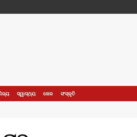
ଣିଜ୍ୟ
ସ୍ୱାସ୍ଥ୍ୟ
ଖେଳ
ସଂସ୍କୃତି