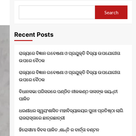
Search
Recent Posts
ରାଜ୍ୟରେ ବିଜ୍ଞାନ ଗବେଷଣା ଓ ପ୍ରଯୁକ୍ତି ବିଦ୍ୟା ଉପଯୋଗୀତା
ଉପରେ ବୈଠକ
ରାଜ୍ୟରେ ବିଜ୍ଞାନ ଗବେଷଣା ଓ ପ୍ରଯୁକ୍ତି ବିଦ୍ୟା ଉପଯୋଗୀତା
ଉପରେ ବୈଠକ
ବିଧାନସଭା ପରିସରରେ ପଣ୍ଡିତ ନୀଳକଣ୍ଠ ଦାସଙ୍କ ଜୟନ୍ତୀ
ପାଳିତ
ଧରଣୀଧର ସ୍ୱୟଂଶାସିତ ମହାବିଦ୍ୟାଳୟର ପୁନଃ ପ୍ରତିଷ୍ଠା ଲାଗି
ରାଜରାସ୍ତାରେ ଛାତ୍ରଛାତ୍ରୀ
ହିରୋସୀମା ଦିବସ ପାଳିତ ,ଶାନ୍ତି ର ବାର୍ତ୍ତା ବଣ୍ଟନ