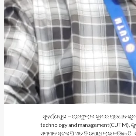
l ସୁବର୍ଣ୍ଣପୁର —ପ୍ରଫୁଲ୍ଲ କୁମାର ପ୍ରଧାନ ଭୁ
technology and management(CUTM), ଭୁବନ
ସମ୍ମାନ ସୂଚକ ପି ଏଚ ଡି ଉପାଧି ଲାଭ କରିଛନ୍ତି