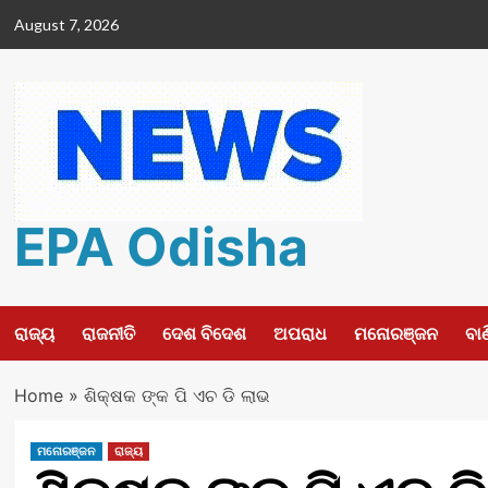
Skip
August 7, 2026
to
content
EPA Odisha
ରାଜ୍ୟ
ରାଜନୀତି
ଦେଶ ବିଦେଶ
ଅପରାଧ
ମନୋରଞ୍ଜନ
ବା
Home
»
ଶିକ୍ଷକ ଙ୍କ ପି ଏଚ ଡି ଲାଭ
ମନୋରଞ୍ଜନ
ରାଜ୍ୟ