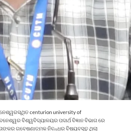
ବନେଶ୍ୱରସ୍ଥିତ centurion university of
େଶ୍ୱର ବିଶ୍ୱବିଦ୍ୟାଳୟର ପଦାର୍ଥ ବିଜ୍ଞାନ ବିଭାଗ ରେ
 l ତାଙ୍କର ଗବେଷଣାତ୍ମକ ନିବନ୍ଧର ବିଷୟବସ୍ତୁ ଥିଲା