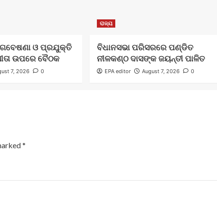
ରାଜ୍ୟ
ନ ଗବେଷଣା ଓ ପ୍ରଯୁକ୍ତି
ବିଧାନସଭା ପରିସରରେ ପଣ୍ଡିତ
ଗୀତା ଉପରେ ବୈଠକ
ନୀଳକଣ୍ଠ ଦାସଙ୍କ ଜୟନ୍ତୀ ପାଳିତ
ust 7, 2026
0
EPA editor
August 7, 2026
0
 marked
*