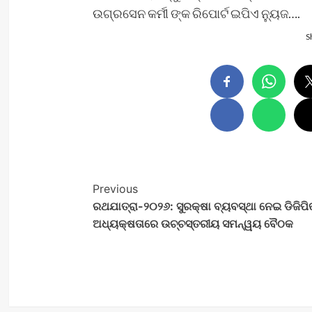
ଉଗ୍ରସେନ କର୍ମୀ ଙ୍କ ରିପୋର୍ଟ ଇପିଏ ନ୍ୟୁଜ….
S
Post
Previous
ରଥଯାତ୍ରା-୨୦୨୬: ସୁରକ୍ଷା ବ୍ୟବସ୍ଥା ନେଇ ଡିଜିପି
Navigation
ଅଧ୍ୟକ୍ଷତାରେ ଉଚ୍ଚସ୍ତରୀୟ ସମନ୍ୱୟ ବୈଠକ