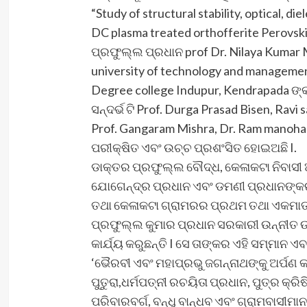
“Study of structural stability, optical, di
DC plasma treated orthofferite Perovsk
ପ୍ରଫୁଲ୍ଲ ପ୍ରଧାନ prof Dr. Nilaya Kumar 
university of technology and management
Degree college Indupur, Kendrapada ଙ
ସନ୍ଦର୍ଭ ଟି Prof. Durga Prasad Bisen, Ravi 
Prof. Gangaram Mishra, Dr. Ram manohar
ପରୀକ୍ଷିତ ଏବଂ ଉଚ୍ଚ ପ୍ରଶଂସିତ ହୋଇଅଛି I.
ଡାକ୍ତର ପ୍ରଫୁଲ୍ଲ ବୌଦ୍ଧ, କେଳାକଟା ନିବାସୀ
ଯୋଗେନ୍ଦ୍ର ପ୍ରଧାନ ଏବଂ ଡମଣୀ ପ୍ରଧାନଙ୍କର 
ତଥା କେଳାକଟା ଗ୍ରାମରର ପ୍ରଥମ ତଥା ଏକମାତ୍ର
ପ୍ରଫୁଲ୍ଲ କୁମାର ପ୍ରଧାନ ସରକାରୀ ଉନ୍ନୀତ ଉଚ
କାର୍ଯ୍ୟ କରୁଛନ୍ତି I ସେ ତାଙ୍କର ଏହି ସମ୍ମାନ
‘ଭୈରବୀ ଏବଂ ମହାପ୍ରଭୁ ଜଗନ୍ନାଥଙ୍କୁ ଅର୍ପଣ କର
ପୁତୁରା,ଧର୍ମପତ୍ନୀ ରଚୟିତା ପ୍ରଧାନ, ପୁତ୍ର କ୍ର
ପରିବାରବର୍ଗ, ବନ୍ଧୁ ବାନ୍ଧବ ଏବଂ ଗ୍ରାମବାସୀମାନଙ୍କ