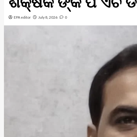
ଶିକ୍ଷକ ଙ୍କ ପି ଏଚ ଡ
EPA editor
July 8, 2026
0