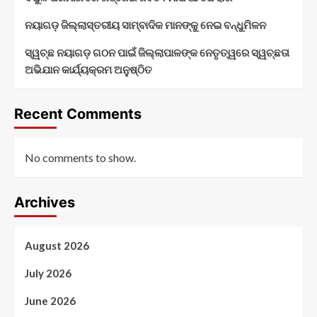
ନୟାଗଡ଼ ଜିଲ୍ଲାସ୍ତରୀୟ ସାମ୍ବାଦିକ ମାନଙ୍କୁ ନେଇ ବନ୍ଧୁମିଳନ
ସ୍ୱଚ୍ଛ ନୟାଗଡ଼ ଗଠନ ପାଇଁ ଜିଲ୍ଲାପାଳଙ୍କ ନେତୃତ୍ୱରେ ସ୍ୱଚ୍ଛତା
ଅଭିଯାନ କାର୍ଯ୍ୟକ୍ରମ ଅନୁଷ୍ଠିତ
Recent Comments
No comments to show.
Archives
August 2026
July 2026
June 2026