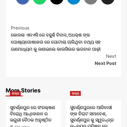
Post
Previous
କୋଦଳା ଏନଏସି ରେ ବଢୁଛି ବିବାଦ,ଅଧକ୍ଷ ଙ୍କ
Navigation
ପୋଷ୍ୟପୋଷାକତା ରେ ଘୋଟାଲା ଚାଲିଥିବା ତଥ୍ୟ ସହ
ଗଣମାଧ୍ୟମ କୁ ଜଣାଇଲେ କାଉସିଲର ଭଗବାନ ପାଢ଼ୀ
Next
Next Post
More Stories
ରାଜ୍ୟ
ରାଜ୍ୟ
ସୁବର୍ଣ୍ଣପୁର ରେ ସଂରକ୍ଷଣ
ସୁବର୍ଣ୍ଣପୁରରେ ଆଦିବାସୀ
ବିରୋଧି ଆନ୍ଦୋଳନ ର
ଙ୍କ ବିରାଟ ସମାବେଶ,
ଜରୁରୀ ବୈଠକ ଅନୁଷ୍ଠିତ
ସୁବର୍ଣ୍ଣପୁର କୁ ସ୍ୱତନ୍ତ୍ର
ଉନ୍ନୟନ ପରିଷଦ ରେ
EPA editor