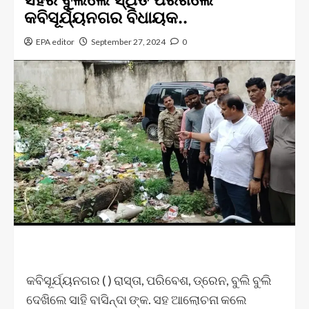
କବିସୂର୍ଯ୍ୟନଗର ବିଧାୟକ..
EPA editor
September 27, 2024
0
କବିସୂର୍ଯ୍ୟନଗର ( ) ରାସ୍ତା, ପରିବେଶ, ଡ୍ରେନ, ବୁଲି ବୁଲି
ଦେଖିଲେ ସାହି ବାସିନ୍ଦା ଙ୍କ. ସହ ଆଲୋଚନା କଲେ