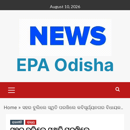
Skip
August 10, 2026
to
content
EPA Odisha
Primary
Menu
Home
»
ସହର ବୁଲିଲେ ସ୍ଥିତି ପରଖିଲେ କବିସୂର୍ଯ୍ୟନଗର ବିଧାୟକ..
ରାଜନୀତି
ରାଜ୍ୟ
ସହର ବୁଲିଲେ ସ୍ଥିତି ପରଖିଲେ