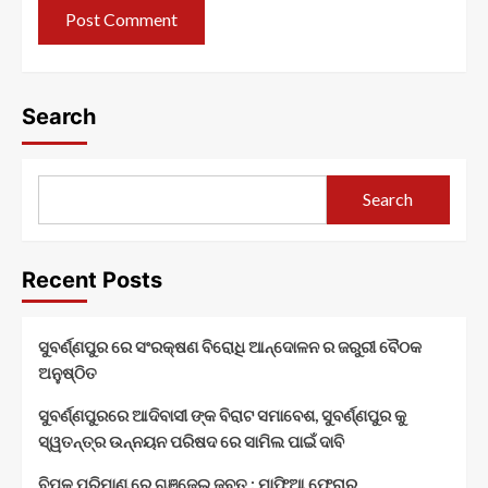
Search
Search
Recent Posts
ସୁବର୍ଣ୍ଣପୁର ରେ ସଂରକ୍ଷଣ ବିରୋଧି ଆନ୍ଦୋଳନ ର ଜରୁରୀ ବୈଠକ
ଅନୁଷ୍ଠିତ
ସୁବର୍ଣ୍ଣପୁରରେ ଆଦିବାସୀ ଙ୍କ ବିରାଟ ସମାବେଶ, ସୁବର୍ଣ୍ଣପୁର କୁ
ସ୍ୱତନ୍ତ୍ର ଉନ୍ନୟନ ପରିଷଦ ରେ ସାମିଲ ପାଇଁ ଦାବି
ବିପୁଳ ପରିମାଣ ରେ ଗଞ୍ଜେଇ ଜବତ : ମାଫିଆ ଫେରାର