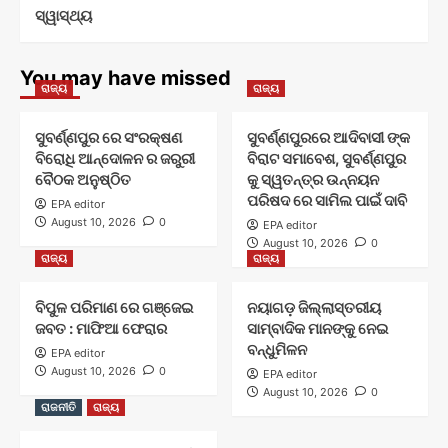
ସ୍ୱାସ୍ଥ୍ୟ
You may have missed
ରାଜ୍ୟ
ରାଜ୍ୟ
ସୁବର୍ଣ୍ଣପୁର ରେ ସଂରକ୍ଷଣ
ସୁବର୍ଣ୍ଣପୁରରେ ଆଦିବାସୀ ଙ୍କ
ବିରୋଧି ଆନ୍ଦୋଳନ ର ଜରୁରୀ
ବିରାଟ ସମାବେଶ, ସୁବର୍ଣ୍ଣପୁର
ବୈଠକ ଅନୁଷ୍ଠିତ
କୁ ସ୍ୱତନ୍ତ୍ର ଉନ୍ନୟନ
ପରିଷଦ ରେ ସାମିଲ ପାଇଁ ଦାବି
EPA editor
August 10, 2026
0
EPA editor
August 10, 2026
0
ରାଜ୍ୟ
ରାଜ୍ୟ
ବିପୁଳ ପରିମାଣ ରେ ଗଞ୍ଜେଇ
ନୟାଗଡ଼ ଜିଲ୍ଲାସ୍ତରୀୟ
ଜବତ : ମାଫିଆ ଫେରାର
ସାମ୍ବାଦିକ ମାନଙ୍କୁ ନେଇ
ବନ୍ଧୁମିଳନ
EPA editor
August 10, 2026
0
EPA editor
August 10, 2026
0
ରାଜନୀତି
ରାଜ୍ୟ