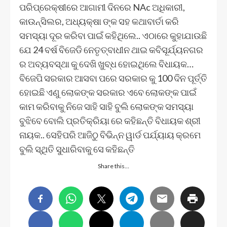
ପରିପ୍ରେକ୍ଷୀରେ ଆଗାମୀ ଦିନରେ NAc ଅଧିକାରୀ,
କାଉନ୍ସିଲର, ଅଧ୍ୟକ୍ଷା ଙ୍କ ସହ କଥାବାର୍ତା କରି
ସମସ୍ୟା ଦୂର କରିବା ପାଇଁ କହିଥିଲେ.. ଏଠାରେ କୁହାଯାଉଛି
ଯେ 24 ବର୍ଷ ବିଜେଡି ନେତୃତ୍ବାଧୀନ ଥାଇ କବିସୂର୍ଯ୍ୟନଗର
ର ଅବ୍ୟବସ୍ଥା କୁ ଦେଖି ଖୁବ୍ଧ ହୋଇଥିଲେ ବିଧାୟକ…
ବିଜେପି ସରକାର ଆସବା ପରେ ସରକାର କୁ 100 ଦିନ ପୂର୍ତ୍ତି
ହୋଇଛି ଏଣୁ ଲୋକଙ୍କ ସରକାର ଏବେ ଲୋକଙ୍କ ପାଇଁ
କାମ କରିବାକୁ ନିଜେ ସାହି ସାହି ବୁଲି ଲୋକଙ୍କ ସମସ୍ୟା
ବୁଝିବେ ବୋଲି ପ୍ରତିକ୍ରିୟା ରେ କହିଛନ୍ତି ବିଧାୟକ ଶ୍ରୀ
ନାୟକ.. ସେହିପରି ଆଜିଠୁ ବିଭିନ୍ନ ୱାର୍ଡ ପର୍ଯ୍ୟାୟ କ୍ରମେ
ବୁଲି ସ୍ଥିତି ସୁଧାରିବାକୁ ସେ କହିଛନ୍ତି
Share this…