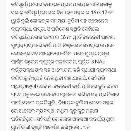
କବିସୂର୍ଯ୍ୟନଗର ବିଧାୟକ ପ୍ରତାପ ନାୟକ ଆଜି ସକାଳୁ
ସକାଳୁ କବିସୂର୍ଯ୍ୟନଗର ବିଧାୟକ ସହର ର 16 ଓ 17 ନଂ
ୱାର୍ଡ ବୁଲି ଲୋକଙ୍କ ସମସ୍ୟା ବୁଝିବା ସହ ଡ୍ରେନେଜ
ବ୍ୟବସ୍ଥା, ରାସ୍ତା, ଓ ପରିବେଶ ସ୍ଥିତି ଦେଖିଲେ
କବିସୂର୍ଯ୍ୟନଗର ସହର ର 16 ନଂ ୱାର୍ଡ ବନଦେବୀ ପାଟଣା
ମୁଖ୍ୟ ରାସ୍ତାରେ ବର୍ଷା ପାଣି ନିଷ୍କାସନ ସମସ୍ୟା ଉପରେ
ଲୋକଙ୍କ ସହ ଆଲୋଚନା କରିବା ପରେ ମୁଖ୍ୟ ରାସ୍ତା
ପାର୍ଶ୍ଵ ଡ୍ରେନ କ୍ଷୁଦ୍ର ଜଳସେଚନ, ପୂର୍ତ୍ତ ଓ NAc
କର୍ତ୍ତୃପକ୍ଷ ଙ୍କ ସହ ଆଲୋଚନା କରି ସ୍ଥାୟୀ ବ୍ୟବସ୍ଥା
କରିବାକୁ ନିଷ୍ପତି ନେଇଥିବା ଜଣାଯାଇଛି. ସେହିପରି
ଅଧିଷ୍ଠାତ୍ରୀ ଦେବି ମା ବନଦେବୀ ବର୍ଷା ପାଣିରେ ବୁଡି ରହିବା
ଘଟଣା କୁ ନେଇ ଉଦବେଗ ପ୍ରକାଶ କରିବା ସହ ପ୍ରତିକାର
ପାଇଁ ଦେଲେ ପ୍ରତିଶୁତି.. ବିଧାୟକ ବୁଲିବା ବେଳେ ସହର
ରେ ଆଲୋକ ବ୍ୟବସ୍ଥା ନଥିବା କୁଢ଼ କୁଢ଼ ମଇଳା
ପଡିରହିଥିବା, ସହିସାହି ରେ ରାସ୍ତା ଅବସ୍ଥା କଦର୍ଯ୍ୟ ଥିବା
ୱାର୍ଡ ବାସୀ ଦୃଷ୍ଟି ଆକର୍ଷଣ କରିଥିଲେ.. ଏହି