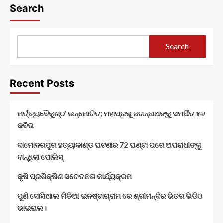
Search
Search
Recent Posts
ମର୍ତ୍ତ୍ୟବୈକୁଣ୍ଠ’ ଉନ୍ମୋଚିତ; ମହାପ୍ରଭୁ ଜଗନ୍ନାଥଙ୍କୁ ସମର୍ପିତ ୫୬
କବିତା
ଦାମୋଦରପୁର ହତ୍ୟାକାଣ୍ଡ ଘଟଣାର 72 ଘଣ୍ଟା ପରେ ଅପରାଧୀଙ୍କୁ
ବାନ୍ଧିଲା ପୋଲିସ୍
କୃଷି ପ୍ରଶିକ୍ଷିଣ ସଚେତନତା କାର୍ଯ୍ୟକ୍ରମ
ପୁଣି ସୋସିଆଲ ମିଡିଆ ଇନଷ୍ଟାଗ୍ରାମ ରେ ଶ୍ରୀମନ୍ଦିର ଭିତର ଭିଡିଓ
ଭାଇରାଲ।