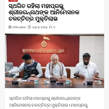
ସ୍ଥଗିତ ରହିଲା ମହାପ୍ରଭୁ
ଶ୍ରୀଜଗନ୍ନାଥଙ୍କ ଆନିମେସନକ
ଚଳଚ୍ଚିତ୍ର ମୁକ୍ତିଲାଭ
EPA editor
July 8, 2026
0
ସ୍ଥଗିତ ରହିଲା ମହାପ୍ରଭୁ ଶ୍ରୀଜଗନ୍ନାଥଙ୍କ
ଆନିମେସନକ ଚଳଚ୍ଚିତ୍ର ମୁକ୍ତିଲାଭ। ମହାପ୍ରଭୁ