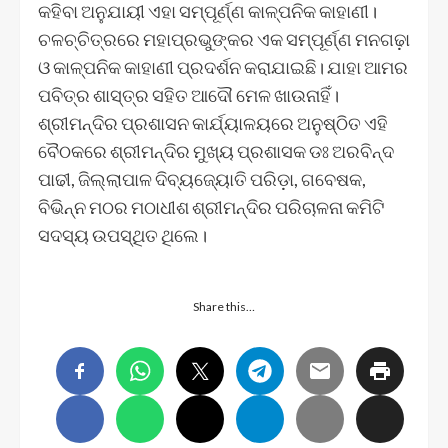
କହିବା ଅନୁଯାୟୀ ଏହା ସମ୍ପୂର୍ଣ୍ଣ କାଳ୍ପନିକ କାହାଣୀ।
ଚଳଚ୍ଚିତ୍ରରେ ମହାପ୍ରଭୁଙ୍କର ଏକ ସମ୍ପୂର୍ଣ୍ଣ ମନଗଢ଼ା
ଓ କାଳ୍ପନିକ କାହାଣୀ ପ୍ରଦର୍ଶନ କରାଯାଇଛି। ଯାହା ଆମର
ପବିତ୍ର ଶାସ୍ତ୍ର ସହିତ ଆଦୌ ମେଳ ଖାଉନାହିଁ।
ଶ୍ରୀମନ୍ଦିର ପ୍ରଶାସନ କାର୍ଯ୍ୟାଳୟରେ ଅନୁଷ୍ଠିତ ଏହି
ବୈଠକରେ ଶ୍ରୀମନ୍ଦିର ମୁଖ୍ୟ ପ୍ରଶାସକ ଡଃ ଅରବିନ୍ଦ
ପାଢୀ, ଜିଲ୍ଲାପାଳ ଦିବ୍ୟଜ୍ୟୋତି ପରିଡ଼ା, ଗବେଷକ,
ବିଭିନ୍ନ ମଠର ମଠାଧୀଶ ଶ୍ରୀମନ୍ଦିର ପରିଚାଳନା କମିଟି
ସଦସ୍ୟ ଉପସ୍ଥିତ ଥିଲେ।
Share this…