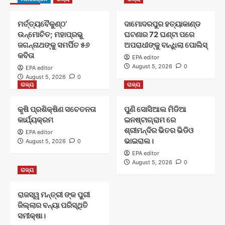
ମର୍ତ୍ତ୍ୟବୈକୁଣ୍ଠ’
ଦାମୋଦରପୁର ହତ୍ୟାକାଣ୍ଡ
ଉନ୍ମୋଚିତ; ମହାପ୍ରଭୁ
ଘଟଣାର 72 ଘଣ୍ଟା ପରେ
ଜଗନ୍ନାଥଙ୍କୁ ସମର୍ପିତ ୫୬
ଅପରାଧୀଙ୍କୁ ବାନ୍ଧିଲା ପୋଲିସ୍
କବିତା
EPA editor
August 5, 2026
0
EPA editor
August 5, 2026
0
ରାଜ୍ୟ
ରାଜ୍ୟ
କୃଷି ପ୍ରଶିକ୍ଷିଣ ସଚେତନତା
ପୁଣି ସୋସିଆଲ ମିଡିଆ
କାର୍ଯ୍ୟକ୍ରମ
ଇନଷ୍ଟାଗ୍ରାମ ରେ
ଶ୍ରୀମନ୍ଦିର ଭିତର ଭିଡିଓ
EPA editor
ଭାଇରାଲ।
August 5, 2026
0
EPA editor
August 5, 2026
0
ରାଜ୍ୟ
ରାଜସ୍ୱ ମନ୍ତ୍ରୀ ଙ୍କ ପୁରୀ
ଜିଲ୍ଲାର ବନ୍ୟା ପରିସ୍ଥିତି
ସମୀକ୍ଷା।