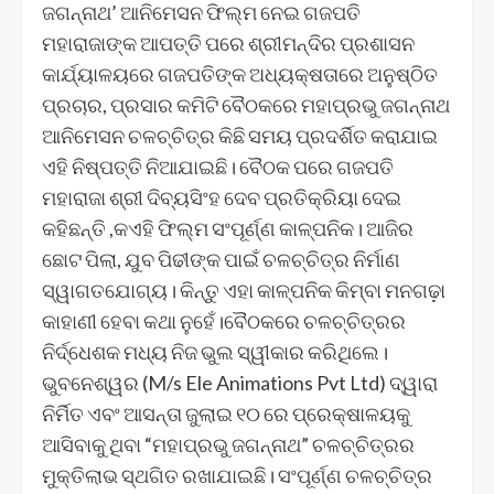
ଜଗନ୍ନାଥ’ ଆନିମେସନ ଫିଲ୍ମ ନେଇ ଗଜପତି
ମହାରାଜାଙ୍କ ଆପତ୍ତି ପରେ ଶ୍ରୀମନ୍ଦିର ପ୍ରଶାସନ
କାର୍ଯ୍ୟାଳୟରେ ଗଜପତିଙ୍କ ଅଧ୍ୟକ୍ଷତାରେ ଅନୁଷ୍ଠିତ
ପ୍ରଚାର, ପ୍ରସାର କମିଟି ବୈଠକରେ ମହାପ୍ରଭୁ ଜଗନ୍ନାଥ
ଆନିମେସନ ଚଳଚ୍ଚିତ୍ର କିଛି ସମୟ ପ୍ରଦର୍ଶିତ କରାଯାଇ
ଏହି ନିଷ୍ପତ୍ତି ନିଆଯାଇଛି। ବୈଠକ ପରେ ଗଜପତି
ମହାରାଜା ଶ୍ରୀ ଦିବ୍ୟସିଂହ ଦେବ ପ୍ରତିକ୍ରିୟା ଦେଇ
କହିଛନ୍ତି ,କଏହି ଫିଲ୍ମ ସଂପୂର୍ଣ୍ଣ କାଳ୍ପନିକ। ଆଜିର
ଛୋଟ ପିଲା, ଯୁବ ପିଢୀଙ୍କ ପାଇଁ ଚଳଚ୍ଚିତ୍ର ନିର୍ମାଣ
ସ୍ୱାଗତଯୋଗ୍ୟ। କିନ୍ତୁ ଏହା କାଳ୍ପନିକ କିମ୍ବା ମନଗଢ଼ା
କାହାଣୀ ହେବା କଥା ନୁହେଁ।ବୈଠକରେ ଚଳଚ୍ଚିତ୍ରର
ନିର୍ଦ୍ଧେଶକ ମଧ୍ୟ ନିଜ ଭୁଲ ସ୍ୱୀକାର କରିଥିଲେ।
ଭୁବନେଶ୍ୱର (M/s Ele Animations Pvt Ltd) ଦ୍ୱାରା
ନିର୍ମିତ ଏବଂ ଆସନ୍ତା ଜୁଲାଇ ୧୦ ରେ ପ୍ରେକ୍ଷାଳୟକୁ
ଆସିବାକୁ ଥିବା “ମହାପ୍ରଭୁ ଜଗନ୍ନାଥ” ଚଳଚ୍ଚିତ୍ରର
ମୁକ୍ତିଲାଭ ସ୍ଥଗିତ ରଖାଯାଇଛି। ସଂପୂର୍ଣ୍ଣ ଚଳଚ୍ଚିତ୍ର