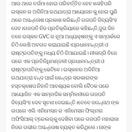
ଆଉ ଥରେ ତର୍ଜମା ହୋଇ ପରିବର୍ତ୍ତିତ ହେବ।ସେହିପରି
ଇସ୍କନ ର ଅଦିନିଆ ରଥଯାତ୍ରା ଆୟୋଜନ କୁ ନେଇ ପୁଣି
ଥରେ ଅସନ୍ତୋଷ ପ୍ରକାଶ କରିଛନ୍ତି ଗଜପତି ଦିବ୍ୟସିଂହ
ଦେବ।ଗଜପତି ନିଜ ପ୍ରତିକ୍ରିୟାରେ କହିଛନ୍ତି,ଦୁଇ ଦିନ
ତଳେ ଇସ୍କନ GVC ର ନୂଆ ଅଧ୍ୟକ୍ଷଙ୍କୁ ଏ ସମ୍ପର୍କରେ
ଚିଠି ଲେଖି ଅବଗତ କରାଯାଇଛି।ପ୍ରଧାନମନ୍ତ୍ରୀ ଓ
ରାଷ୍ଟ୍ରପତିଙ୍କୁ ମଧ୍ୟ ଚିଠି ଦିଆଯାଇଛି। ନୀଳାଦ୍ରି ବିଜେ
ପରେ ଏକ ପ୍ରତିନିଧିମଣ୍ଡଳୀ ପ୍ରଧାନମନ୍ତ୍ରୀ ଓ
ରାଷ୍ଟ୍ରପତିଙ୍କୁ ଭେଟିବେ। ଇସ୍କନର ଅଦିନିଆ
ରଥଯାତ୍ରା ବନ୍ଦ ପାଇଁ କେନ୍ଦ୍ର ସରକାରଙ୍କ
ହସ୍ତକ୍ଷେପ ନିହାତି ଆବଶ୍ୟକ ବୋଲି ବୈଠକ ପରେ
ଆୟୋଜିତ ଏକ ସାମ୍ବାଦିକ ସମ୍ମିଳନୀରେ ଗଜପତି
ଦିବ୍ୟସିଂହ ଦେବ ସୂଚନା ଦେଇଛନ୍ତି।ତେବେ ଜଗନ୍ନାଥ ଙ୍କ
ଉପରେ ଏଲି ଏନିମେସନ ର ଏନିମେସନ ଫିଲ୍ମର
ଅଫିସିଆଲ୍ ଟ୍ରେଲର୍‌କୁ ଦେଖିବା ପରେ ଗଜପତି ମହାରାଜା
ନିଜର ଗଭୀର ଅସନ୍ତୋଷ ବ୍ୟକ୍ତ କରିଥିଲେ। ତାଙ୍କ