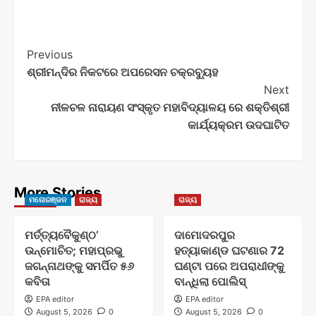
Post
Previous
ଶ୍ରୀମନ୍ଦିର ନିକଟରେ ଅପରେସନ ଚକ୍ରବ୍ୟୁହ
Navigation
Next
ନୀଳଚଳ ନାରାୟଣ ସଂସ୍କୃତ ମହାବିଦ୍ୟାଳୟ ରେ ଶକ୍ତିଶ୍ରୀ
କାର୍ଯ୍ୟକ୍ରମ ଉଦଘାଟିତ
More Stories
ମନୋରଞ୍ଜନ
ରାଜ୍ୟ
ରାଜ୍ୟ
ମର୍ତ୍ତ୍ୟବୈକୁଣ୍ଠ’
ଦାମୋଦରପୁର
ଉନ୍ମୋଚିତ; ମହାପ୍ରଭୁ
ହତ୍ୟାକାଣ୍ଡ ଘଟଣାର 72
ଜଗନ୍ନାଥଙ୍କୁ ସମର୍ପିତ ୫୬
ଘଣ୍ଟା ପରେ ଅପରାଧୀଙ୍କୁ
କବିତା
ବାନ୍ଧିଲା ପୋଲିସ୍
EPA editor
EPA editor
August 5, 2026
0
August 5, 2026
0