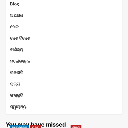
Blog
ଅପରାଧ
ଖେଳ
ଦେଶ ବିଦେଶ
ବାଣିଜ୍ୟ
ମନୋରଞ୍ଜନ
ରାଜନୀତି
ରାଜ୍ୟ
ସଂସ୍କୃତି
ସ୍ୱାସ୍ଥ୍ୟ
You may have missed
ମନୋରଞ୍ଜନ
ରାଜ୍ୟ
ରାଜ୍ୟ