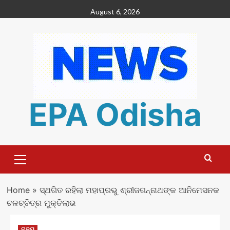
Skip
August 6, 2026
to
content
EPA Odisha
Primary
Menu
Home
»
ସ୍ଥଗିତ ରହିଲା ମହାପ୍ରଭୁ ଶ୍ରୀଜଗନ୍ନାଥଙ୍କ ଆନିମେସନକ
ଚଳଚ୍ଚିତ୍ର ମୁକ୍ତିଲାଭ
ରାଜ୍ୟ