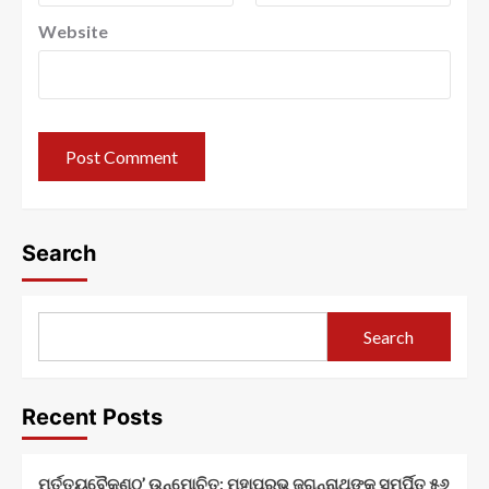
Website
Search
Search
Recent Posts
ମର୍ତ୍ତ୍ୟବୈକୁଣ୍ଠ’ ଉନ୍ମୋଚିତ; ମହାପ୍ରଭୁ ଜଗନ୍ନାଥଙ୍କୁ ସମର୍ପିତ ୫୬