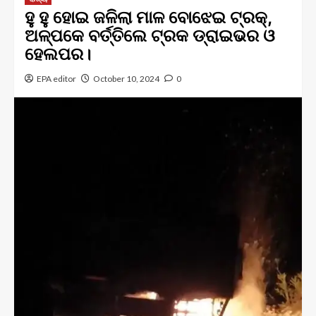
ହୁ ହୁ ହୋଇ ଜଳିଲା ମାଳ ବୋଝେଇ ଟ୍ରକ୍‌,
ଅଳ୍ପକେ ବର୍ତ୍ତିଲେ ଟ୍ରକ ଡ୍ରାଇଭର ଓ
ହେଲପର।
EPA editor
October 10, 2024
0