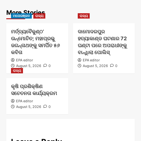
More Stories
ମନୋରଞ୍ଜନ
ରାଜ୍ୟ
ରାଜ୍ୟ
ମର୍ତ୍ତ୍ୟବୈକୁଣ୍ଠ’
ଦାମୋଦରପୁର
ଉନ୍ମୋଚିତ; ମହାପ୍ରଭୁ
ହତ୍ୟାକାଣ୍ଡ ଘଟଣାର 72
ଜଗନ୍ନାଥଙ୍କୁ ସମର୍ପିତ ୫୬
ଘଣ୍ଟା ପରେ ଅପରାଧୀଙ୍କୁ
କବିତା
ବାନ୍ଧିଲା ପୋଲିସ୍
EPA editor
EPA editor
August 5, 2026
0
August 5, 2026
0
ରାଜ୍ୟ
କୃଷି ପ୍ରଶିକ୍ଷିଣ
ସଚେତନତା କାର୍ଯ୍ୟକ୍ରମ
EPA editor
August 5, 2026
0