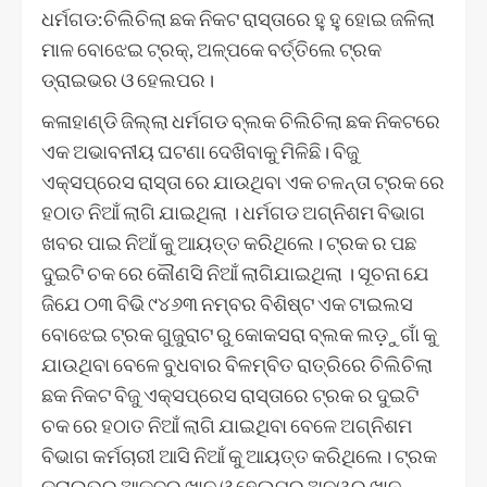
ଧର୍ମଗଡ:ଚିଲିଚିଲା ଛକ ନିକଟ ରାସ୍ତାରେ ହୁ ହୁ ହୋଇ ଜଳିଲା
ମାଳ ବୋଝେଇ ଟ୍ରକ୍‌, ଅଳ୍ପକେ ବର୍ତ୍ତିଲେ ଟ୍ରକ
ଡ୍ରାଇଭର ଓ ହେଲପର।
କଳାହାଣ୍ଡି ଜିଲ୍ଲା ଧର୍ମଗଡ ବ୍ଲକ ଚିଲିଚିଲା ଛକ ନିକଟରେ
ଏକ ଅଭାବନୀୟ ଘଟଣା ଦେଖିବାକୁ ମିଳିଛି। ବିଜୁ
ଏକ୍ସପ୍ରେସ ରାସ୍ତା ରେ ଯାଉଥିବା ଏକ ଚଳନ୍ତା ଟ୍ରକ ରେ
ହଠାତ ନିଆଁ ଲାଗି ଯାଇଥିଲା । ଧର୍ମଗଡ ଅଗ୍ନିଶମ ବିଭାଗ
ଖବର ପାଇ ନିଆଁ କୁ ଆୟତ୍ତ କରିଥିଲେ। ଟ୍ରକ ର ପଛ
ଦୁଇଟି ଚକ ରେ କୌଣସି ନିଆଁ ଲାଗିଯାଇଥିଲା । ସୂଚନା ଯେ
ଜିଯେ ୦୩ ବିଭି ୯୪୬୩ ନମ୍ବର ବିଶିଷ୍ଟ ଏକ ଟାଇଲସ
ବୋଝେଇ ଟ୍ରକ ଗୁଜୁରାଟ ରୁ କୋକସରା ବ୍ଲକ ଲଡ଼ୁଗାଁ କୁ
ଯାଉଥିବା ବେଳେ ବୁଧବାର ବିଳମ୍ବିତ ରାତ୍ରିରେ ଚିଲିଚିଲା
ଛକ ନିକଟ ବିଜୁ ଏକ୍ସପ୍ରେସ ରାସ୍ତାରେ ଟ୍ରକ ର ଦୁଇଟି
ଚକ ରେ ହଠାତ ନିଆଁ ଲାଗି ଯାଇଥିବା ବେଳେ ଅଗ୍ନିଶମ
ବିଭାଗ କର୍ମଚାରୀ ଆସି ନିଆଁ କୁ ଆୟତ୍ତ କରିଥିଲେ। ଟ୍ରକ
ଡ୍ରାଇଭର ଆକବର ଖାନ ଓ ହେଲପର ଅନୱର ଖାନ