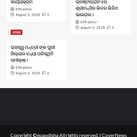
କାର୍ଯ୍ୟକ୍ରମ
ଇନଷ୍ଟାଗ୍ରାମ ରେ
ଶ୍ରୀମନ୍ଦିର ଭିତର ଭିଡିଓ
EPA editor
ଭାଇରାଲ।
August 5, 2026
0
EPA editor
August 5, 2026
0
ରାଜ୍ୟ
ରାଜସ୍ୱ ମନ୍ତ୍ରୀ ଙ୍କ ପୁରୀ
ଜିଲ୍ଲାର ବନ୍ୟା ପରିସ୍ଥିତି
ସମୀକ୍ଷା।
EPA editor
August 5, 2026
0
Copyright ©epaodisha All rights reserved.
|
CoverNews