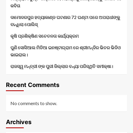
କବିତା
ଦାମୋଦରପୁର ହତ୍ୟାକାଣ୍ଡ ଘଟଣାର 72 ଘଣ୍ଟା ପରେ ଅପରାଧୀଙ୍କୁ
ବାନ୍ଧିଲା ପୋଲିସ୍
କୃଷି ପ୍ରଶିକ୍ଷିଣ ସଚେତନତା କାର୍ଯ୍ୟକ୍ରମ
ପୁଣି ସୋସିଆଲ ମିଡିଆ ଇନଷ୍ଟାଗ୍ରାମ ରେ ଶ୍ରୀମନ୍ଦିର ଭିତର ଭିଡିଓ
ଭାଇରାଲ।
ରାଜସ୍ୱ ମନ୍ତ୍ରୀ ଙ୍କ ପୁରୀ ଜିଲ୍ଲାର ବନ୍ୟା ପରିସ୍ଥିତି ସମୀକ୍ଷା।
Recent Comments
No comments to show.
Archives