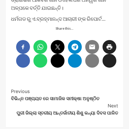
ଅଳ୍ପକେ ବର୍ତ୍ତି ଯାଇଛନ୍ତି।
ଧର୍ମଗଡ ରୁ ଏ.ବ୍ରହ୍ମାନନ୍ଦ ଆଚାରୀ ଙ୍କ ରିପୋର୍ଟ…
Share this…
Post
Previous
ବିଭିନ୍ନ ପଞ୍ଚାୟତ ରେ ସାମାଜିକ ସମୀକ୍ଷା ଅନୁଷ୍ଠିତ
Navigation
Next
ପୁରୀ ଜିଲ୍ଲା ସ୍ତରୀୟ ଆନ୍ତର୍ଜାତୀୟ ଶିଶୁ କନ୍ୟା ଦିବସ ପାଳିତ