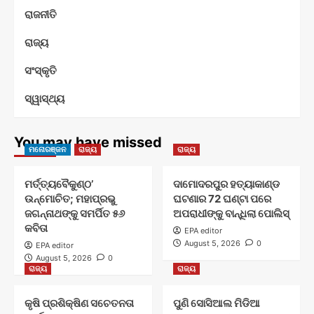
ରାଜନୀତି
ରାଜ୍ୟ
ସଂସ୍କୃତି
ସ୍ୱାସ୍ଥ୍ୟ
You may have missed
ମନୋରଞ୍ଜନ
ରାଜ୍ୟ
ରାଜ୍ୟ
ମର୍ତ୍ତ୍ୟବୈକୁଣ୍ଠ’
ଦାମୋଦରପୁର ହତ୍ୟାକାଣ୍ଡ
ଉନ୍ମୋଚିତ; ମହାପ୍ରଭୁ
ଘଟଣାର 72 ଘଣ୍ଟା ପରେ
ଜଗନ୍ନାଥଙ୍କୁ ସମର୍ପିତ ୫୬
ଅପରାଧୀଙ୍କୁ ବାନ୍ଧିଲା ପୋଲିସ୍
କବିତା
EPA editor
August 5, 2026
0
EPA editor
August 5, 2026
0
ରାଜ୍ୟ
ରାଜ୍ୟ
କୃଷି ପ୍ରଶିକ୍ଷିଣ ସଚେତନତା
ପୁଣି ସୋସିଆଲ ମିଡିଆ