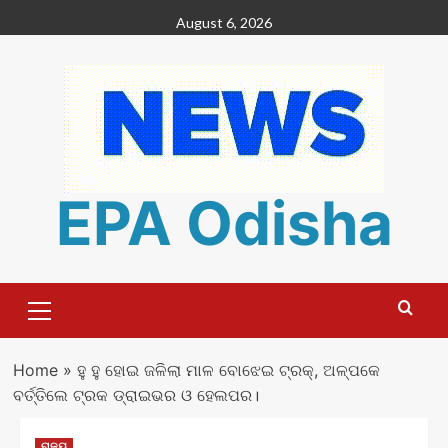
Skip
August 6, 2026
to
content
EPA Odisha
Primary
Menu
Home
»
ହୁ ହୁ ହୋଇ ଜଳିଲା ମାଳ ବୋଝେଇ ଟ୍ରକ୍‌, ଅଳ୍ପକେ
ବର୍ତ୍ତିଲେ ଟ୍ରକ ଡ୍ରାଇଭର ଓ ହେଲପର।
ରାଜ୍ୟ