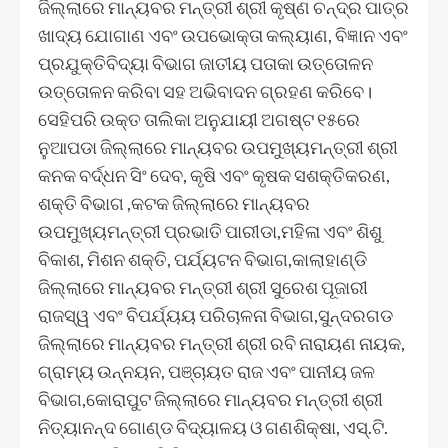
ଜିଲ୍ଲାରେ ମାନ୍ୟବର ମନ୍ତ୍ରୀ ଶ୍ରୀ କୃଷ୍ଣ ଚନ୍ଦ୍ର ପାତ୍ର
ଖାଦ୍ୟ ଯୋଗାଣ ଏବଂ ଉପଭୋକ୍ତା କଲ୍ୟାଣ, ବିଜ୍ଞାନ ଏବଂ
ପ୍ରଯୁକ୍ତିବିଦ୍ୟା ବିଭାଗ ଜାତୀୟ ପତାକା ଉତ୍ତୋଳନ
ଉତ୍ତୋଳନ କରିବା ସହ ଅଭିବାଦନ ଗ୍ରହଣ କରିବେ।
ସେହିପରି ଉକ୍ତ ତାଲିକା ଅନୁଯାୟୀ ଅଗଷ୍ଟ ୧୫ରେ
ନୁଆପଡା ଜିଲ୍ଲାରେ ମାନ୍ୟବର ଉପମୁଖ୍ୟମନ୍ତ୍ରୀ ଶ୍ରୀ
କନକ ବର୍ଦ୍ଧନ ସିଂ ଦେବ, କୃଷି ଏବଂ କୃଷକ ସଶକ୍ତିକରଣ,
ଶକ୍ତି ବିଭାଗ ,କଟକ ଜିଲ୍ଲାରେ ମାନ୍ୟବର
ଉପମୁଖ୍ୟମନ୍ତ୍ରୀ ପ୍ରଭାତି ପାରୀଡା,ମହିଳା ଏବଂ ଶିଶୁ
ବିକାଶ, ମିଶନ ଶକ୍ତି, ପର୍ଯ୍ୟଟନ ବିଭାଗ,କାଲାହାଣ୍ଡି
ଜିଲ୍ଲାରେ ମାନ୍ୟବର ମନ୍ତ୍ରୀ ଶ୍ରୀ ସୁରେଶ ପୂଜାରୀ
ରାଜସ୍ୱ ଏବଂ ବିପର୍ଯ୍ୟୟ ପରିଚାଳନା ବିଭାଗ,ସୁନ୍ଦରଗଡ
ଜିଲ୍ଲାରେ ମାନ୍ୟବର ମନ୍ତ୍ରୀ ଶ୍ରୀ ରବି ନାରାୟଣ ନାୟକ,
ଗ୍ରାମ୍ୟ ଉନ୍ନୟନ, ପଞ୍ଚାୟତ ରାଜ ଏବଂ ପାନୀୟ ଜଳ
ବିଭାଗ,କୋରାପୁଟ ଜିଲ୍ଲାରେ ମାନ୍ୟବର ମନ୍ତ୍ରୀ ଶ୍ରୀ
ନିତ୍ୟାନନ୍ଦ ଗୋଣ୍ଡ ବିଦ୍ୟାଳୟ ଓ ଗଣଶିକ୍ଷା, ଏସ୍.ଟି.