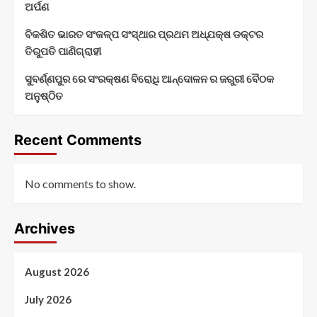
ଅର୍ପଣ
ବିକଶିତ ଭାରତ ସଂକଳ୍ପ ସଂସ୍ଥାର ପ୍ରଥମ ଅଧ୍ଯକ୍ଷ ଡକ୍ଟର
ତିରୁପତି ପାଣିଗ୍ରାହୀ
ସୁବର୍ଣ୍ଣପୁର ରେ ସଂରକ୍ଷଣ ବିରୋଧି ଆନ୍ଦୋଳନ ର ଜରୁରୀ ବୈଠକ
ଅନୁଷ୍ଠିତ
Recent Comments
No comments to show.
Archives
August 2026
July 2026