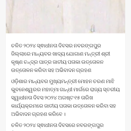
ଚଳିତ ୨୦୨୪ ସ୍ଵାଧୀନତା ଦିବସର ନବରଙ୍ଗପୁର
ଜିଲ୍ଲାରେ ମାନ୍ୟବର ଖାଦ୍ୟ ଯୋଗାଣ ମନ୍ତ୍ରୀ ଶ୍ରୀ
କୃଷ୍ଣ ଚନ୍ଦ୍ର ପାତ୍ର ଜାତୀୟ ପତାକା ଉତ୍ତୋଳନ
ଉତ୍ତୋଳନ କରିବା ସହ ଅଭିବାଦନ ଗ୍ରହଣ
ଓଡ଼ିଶାର ମାନ୍ୟବର ମୁଖ୍ୟମନ୍ତ୍ରୀ ମୋହନ ଚରଣ ମାଝି
ଭୁବନେଶ୍ୱରର ମହାତ୍ମା ଗାନ୍ଧୀ ମାର୍ଗରେ ରାଜ୍ୟ ସ୍ତରୀୟ
ସ୍ୱାଧୀନତା ଦିବସ ୨୦୨୪ ଅଗଷ୍ଟ ୧୫ ତାରିଖ
କାର୍ଯ୍ୟକ୍ରମରେ ଜାତୀୟ ପତାକା ଉତ୍ତୋଳନ କରିବା ସହ
ଅଭିବାଦନ ଗ୍ରହଣ କରିବେ ।
ଚଳିତ ୨୦୨୪ ସ୍ଵାଧୀନତା ଦିବସରେ ନବରଙ୍ଗପୁର