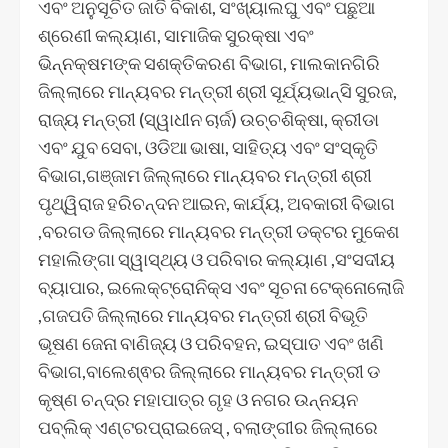
ଏବଂ ଅନୁସୂଚିତ ଜାତି ବିକାଶ, ସଂଖ୍ୟାଲଘୁ ଏବଂ ପଛୁଆ
ଶ୍ରେଣୀ କଲ୍ୟାଣ, ସାମାଜିକ ସୁରକ୍ଷା ଏବଂ
ଭିନ୍ନକ୍ଷମଙ୍କ ସଶକ୍ତିକରଣ ବିଭାଗ, ମାଲକାନଗିରି
ଜିଲ୍ଲାରେ ମାନ୍ୟବର ମନ୍ତ୍ରୀ ଶ୍ରୀ ସୂର୍ଯ୍ୟଭାନ୍ସି ସୁରଜ,
ରାଜ୍ୟ ମନ୍ତ୍ରୀ (ସ୍ୱାଧୀନ ଚାର୍ଜ) ଉଚ୍ଚଶିକ୍ଷା, କ୍ରୀଡା
ଏବଂ ଯୁବ ସେବା, ଓଡିଆ ଭାଷା, ସାହିତ୍ୟ ଏବଂ ସଂସ୍କୃତି
ବିଭାଗ,ଗଞ୍ଜାମ ଜିଲ୍ଲାରେ ମାନ୍ୟବର ମନ୍ତ୍ରୀ ଶ୍ରୀ
ପୃଥ୍ୱିରାଜ ହରିଚନ୍ଦନ ଆଇନ, କାର୍ଯ୍ୟ, ଅବକାରୀ ବିଭାଗ
,ବରଗଡ ଜିଲ୍ଲାରେ ମାନ୍ୟବର ମନ୍ତ୍ରୀ ଡକ୍ଟର ମୁକେଶ
ମହାଲିଙ୍ଗା ସ୍ୱାସ୍ଥ୍ୟ ଓ ପରିବାର କଲ୍ୟାଣ ,ସଂସଦୀୟ
ବ୍ୟାପାର, ଇଲେକ୍ଟ୍ରୋନିକ୍ସ ଏବଂ ସୂଚନା ଟେକ୍ନୋଲୋଜି
,ଗଜପତି ଜିଲ୍ଲାରେ ମାନ୍ୟବର ମନ୍ତ୍ରୀ ଶ୍ରୀ ବିଭୂତି
ଭୂଷଣ ଜେନା ବାଣିଜ୍ୟ ଓ ପରିବହନ, ଇସ୍ପାତ ଏବଂ ଖଣି
ବିଭାଗ,ବାଲେଶ୍ଵର ଜିଲ୍ଲାରେ ମାନ୍ୟବର ମନ୍ତ୍ରୀ ଡ
କୃଷ୍ଣ ଚନ୍ଦ୍ର ମହାପାତ୍ର ଗୃହ ଓ ନଗର ଉନ୍ନୟନ
ପବ୍ଲିକ୍ ଏଣ୍ଟରପ୍ରାଇଜେସ୍ , ବଲାଙ୍ଗୀର ଜିଲ୍ଲାରେ