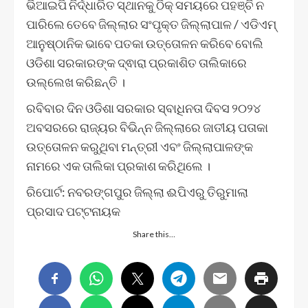
ଭିଆଇପି ନିର୍ଦ୍ଧାରିତ ସ୍ଥାନକୁ ଠିକ୍ ସମୟରେ ପହଞ୍ଚି ନ
ପାରିଲେ ତେବେ ଜିଲ୍ଲାର ସଂପୃକ୍ତ ଜିଲ୍ଲାପାଳ / ଏଡିଏମ୍
ଆନୁଷ୍ଠାନିକ ଭାବେ ପତକା ଉତ୍ତୋଳନ କରିବେ ବୋଲି
ଓଡିଶା ସରକାରଙ୍କ ଦ୍ଵାରା ପ୍ରକାଶିତ ତାଲିକାରେ
ଉଲ୍ଲେଖ କରିଛନ୍ତି ।
ରବିବାର ଦିନ ଓଡିଶା ସରକାର ସ୍ବାଧିନତା ଦିବସ ୨୦୨୪
ଅବସରରେ ରାଜ୍ୟର ବିଭିନ୍ନ ଜିଲ୍ଲାରେ ଜାତୀୟ ପତାକା
ଉତ୍ତୋଳନ କରୁଥିବା ମନ୍ତ୍ରୀ ଏବଂ ଜିଲ୍ଲାପାଳଙ୍କ
ନାମରେ ଏକ ତାଲିକା ପ୍ରକାଶ କରିଥିଲେ ।
ରିପୋର୍ଟ: ନବରଙ୍ଗପୁର ଜିଲ୍ଲା ଈପିଏରୁ ତିରୁମାଲା
ପ୍ରସାଦ ପଟ୍ଟନାୟକ
Share this…