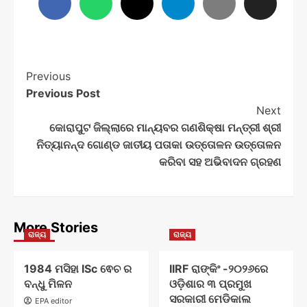
Post
Previous
Previous Post
Navigation
Next
କୋରାପୁଟ ଜିଲ୍ଲାରେ ମାନ୍ୟବର ଗଣଶିକ୍ଷା ମନ୍ତ୍ରୀ ଶ୍ରୀ
ନିତ୍ୟାନନ୍ଦ ଗୋଣ୍ଡ ଜାତୀୟ ପତାକା ଉତ୍ତୋଳନ ଉତ୍ତୋଳନ
କରିବା ସହ ଅଭିବାଦନ ଗ୍ରହଣ
More Stories
ରାଜ୍ୟ
ରାଜ୍ୟ
1984 ମସିହା ISc ଵେଚ ର
IIRF ରାଙ୍କିଂ -୨୦୨୬ରେ
ବନ୍ଧୁ ମିଳନ
ଓଡ଼ିଶାର ୩ ପ୍ରମୁଖ
ସରକାରୀ ମେଡିକାଲ
EPA editor