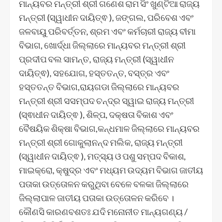
ମାନ୍ୟବର ମନ୍ତ୍ରୀ ଶ୍ରୀ ଗଣେଶ ରାମ ସିଂ ଖୁଣ୍ଟିଆ ରାଜ୍ୟ
ମନ୍ତ୍ରୀ (ସ୍ୱାଧୀନ ଦାୟିତ୍ଵ ), ଜଙ୍ଗଲ, ପରିବେଶ ଏବଂ
ଜଳବାୟୁ ପରିବର୍ତ୍ତନ, ଶ୍ରମ ଏବଂ କର୍ମଚାରୀ ରାଜ୍ୟ ବୀମା
ବିଭାଗ, ଖୋର୍ଦ୍ଧା ଜିଲ୍ଲାରେ ମାନ୍ୟବର ମନ୍ତ୍ରୀ ଶ୍ରୀ
ପ୍ରଦୀପ ବଲ ସାମନ୍ତ, ରାଜ୍ୟ ମନ୍ତ୍ରୀ (ସ୍ୱାଧୀନ
ଦାୟିତ୍ଵ), ସହଯୋଗ, ହସ୍ତତନ୍ତ, ବସ୍ତ୍ର ଏବଂ
ହସ୍ତତନ୍ତ ବିଭାଗ,ରାୟଗଡା ଜିଲ୍ଲାରେ ମାନ୍ୟବର
ମନ୍ତ୍ରୀ ଶ୍ରୀ ସସମ୍ପଦ ଚନ୍ଦ୍ର ସ୍ୱାଇ ରାଜ୍ୟ ମନ୍ତ୍ରୀ
(ସ୍ଵାଧୀନ ଦାୟିତ୍ଵ ), ଶିଳ୍ପ, ଦକ୍ଷତା ବିକାଶ ଏବଂ
ବୈଷୟିକ ଶିକ୍ଷା ବିଭାଗ,କନ୍ଧମାଳ ଜିଲ୍ଲାରେ ମାନ୍ୟବର
ମନ୍ତ୍ରୀ ଶ୍ରୀ ଗୋକୁଲାନନ୍ଦ ମଲିକ, ରାଜ୍ୟ ମନ୍ତ୍ରୀ
(ସ୍ୱାଧୀନ ଦାୟିତ୍ଵ ), ମତ୍ସ୍ୟ ଓ ପଶୁ ସମ୍ପଦ ବିକାଶ,
ମାଇକ୍ରୋ, କ୍ଷୁଦ୍ର ଏବଂ ମଧ୍ୟମ ଉଦ୍ୟମ ବିଭାଗ ଜାତୀୟ
ପତାକା ଉତ୍ତୋଳନ କରୁଥିବା ବେଳେ ବଳକା ଜିଲ୍ଲାରେ
ଜିଲ୍ଲାପାଳ ଜାତୀୟ ପତାକା ଉତ୍ତୋଳନ କରିବେ ।
କୌଣସି କାରଣବଶତଃ ଯଦି ମନୋନୀତ ମାନ୍ୟଗଣ୍ୟ /