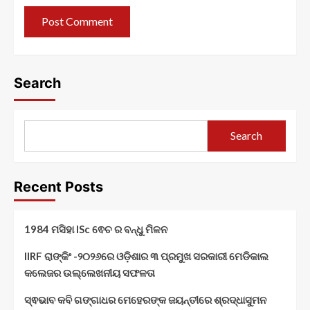
Search
Search
Recent Posts
1984 ମସିହା ISc ଵେଚ ର ବନ୍ଧୁ ମିଳନ
IIRF ରାଙ୍କିଂ -୨୦୨୬ରେ ଓଡ଼ିଶାର ୩ ପ୍ରମୁଖ ସରକାରୀ ମେଡିକାଲ
କଲେଜର ଉଲ୍ଲେଖନୀୟ ସଫଳତା
ସ୍ଵଭାବ କବି ଗଙ୍ଗାଧର ମେହେରଙ୍କ ଜୟନ୍ତୀରେ ଶ୍ରଦ୍ଧାସୁମନ