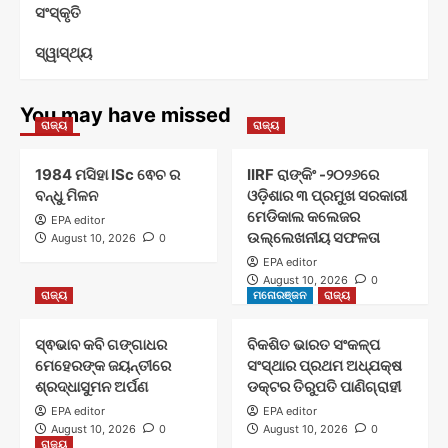
ସଂସ୍କୃତି
ସ୍ୱାସ୍ଥ୍ୟ
You may have missed
ରାଜ୍ୟ
ରାଜ୍ୟ
1984 ମସିହା ISc ଵେଚ ର
IIRF ରାଙ୍କିଂ -୨୦୨୬ରେ
ବନ୍ଧୁ ମିଳନ
ଓଡ଼ିଶାର ୩ ପ୍ରମୁଖ ସରକାରୀ
ମେଡିକାଲ କଲେଜର
EPA editor
ଉଲ୍ଲେଖନୀୟ ସଫଳତା
August 10, 2026
0
EPA editor
August 10, 2026
0
ରାଜ୍ୟ
ମନୋରଞ୍ଜନ
ରାଜ୍ୟ
ସ୍ଵଭାବ କବି ଗଙ୍ଗାଧର
ବିକଶିତ ଭାରତ ସଂକଳ୍ପ
ମେହେରଙ୍କ ଜୟନ୍ତୀରେ
ସଂସ୍ଥାର ପ୍ରଥମ ଅଧ୍ଯକ୍ଷ
ଶ୍ରଦ୍ଧାସୁମନ ଅର୍ପଣ
ଡକ୍ଟର ତିରୁପତି ପାଣିଗ୍ରାହୀ
EPA editor
EPA editor
August 10, 2026
0
August 10, 2026
0
ରାଜ୍ୟ