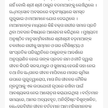
ନାହିଁ ବୋଲି ଶ୍ରୀ ଶ୍ରୀ ଠାକୁର ବଡମାଆଙ୍କୁ ଲେଖିଥିଲେ ।
ଜନ୍ମତ୍ସୋବ ଅବସରରେ ବହୁସଂଖ୍ୟାରେ ସମସ୍ତ
ଗୁରୁଭାଇ ଓ ମାଆମାନେ ଯୋଗ ଦେଇଥିଲେ ।
ମାଆମାନଙ୍କ ମଧ୍ୟରେ କିଛି ବକ୍ତା ନାରୀର ସମାଜ ପ୍ରତି
ଥିବା ଅବଦାନ ବିଷୟରେ ଆଲୋଚନା କରିଥିଲେ । ମୁଖ୍ୟତଃ
ଅନୁଷ୍ଠିତ ମାତୃସମ୍ମିଳନୀରେ ଶ୍ରୀଶ୍ରୀ ବଡ଼ମାଆଙ୍କ
ଚଳନୀରେ ନାରୀକୁ ସମ୍ମାନ ଓ ତାର ବୈଶିଷ୍ଟ୍ୟ ଓ
ସାଂପ୍ରତିକ ପରିସ୍ଥିତିରେ ଠାକୁରଙ୍କ ଆଦର୍ଶରେ
ଅନୁପ୍ରାଣିତ ହୋଇ ତାଙ୍କ ପ୍ରଦତ ନାମ ଓ ନୀତି ଦ୍ୱାରା
ଜୀବନ କିପରି ସରସ,ମଧୁର ଓ ସୁଖମୟ ହେଉଛି ତାହା ନେଇ
ତଥା ନିଜ ସନ୍ତାନର ଜୀବନ ମାପିବାରେ ମାତାର ଭୂମିକା
ଉପରେ ଗୁରୁତ୍ୱାରୋପ, ମାତା ନିଜ ଜୀବନର ମୈଳିକ
ମୂଳଦୁଆକୁ ଏକ ଉପଯୋଗୀ ରୂପରେ ରଖିବା ପାଇଁ
ଆବଶ୍ୟକତା ନେଇ ଆଲୋଚ଼ନା କରାଯାଇଥିଲା । ବର୍ତ୍ତମାନ
ସମୟରେ, ଆମର ଅବ୍ୟବହୃତ, ଅନିର୍ଦ୍ଦିଷ୍ଟ ବିଶୃଙ୍ଖଳିତ,
କେନ୍ଦ୍ରବିହୀନ ଜୀବନ ବର୍ତ୍ତମାନ ଆମ ମହିଳାମାନଙ୍କ