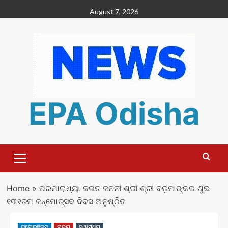
Skip
August 7, 2026
to
content
EPA Odisha
Primary
Menu
Home
»
ପରମାରାଧ୍ୟା ଜଗତ ଜନନୀ ଶ୍ରୀ ଶ୍ରୀ ବଡ଼ମାଙ୍କର ଶୁଭ
୧୩୧ତମ ଜନ୍ମୋତ୍ସବ ଦିବସ ଅନୁଷ୍ଠିତ
ମନୋରଞ୍ଜନ
ରାଜ୍ୟ
ସ୍ୱାସ୍ଥ୍ୟ