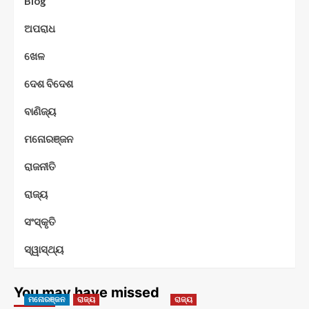
Blog
ଅପରାଧ
ଖେଳ
ଦେଶ ବିଦେଶ
ବାଣିଜ୍ୟ
ମନୋରଞ୍ଜନ
ରାଜନୀତି
ରାଜ୍ୟ
ସଂସ୍କୃତି
ସ୍ୱାସ୍ଥ୍ୟ
You may have missed
ମନୋରଞ୍ଜନ
ରାଜ୍ୟ
ରାଜ୍ୟ