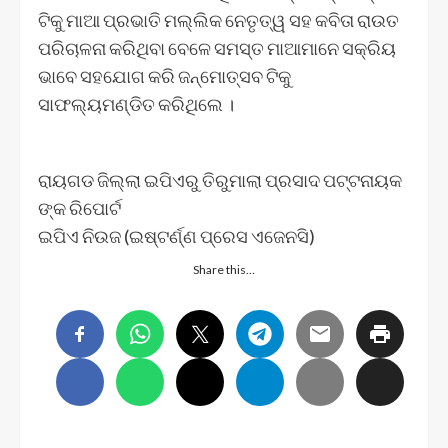
ଟିକୁ ମାଆ ପ୍ରଭାତି ମଲ୍ଲିକ ନେତୃତ୍ୱ ସହ କବିତା ରାଉତ
ପରିଚାଳନା କରିଥିବା ବେଳେ ସମସ୍ତ ମାଆମାନେ ସକ୍ରିୟ
ଭାବେ ସହଯୋଗ କରି ଜନ୍ମୋତ୍ସବ ଟିକୁ
ସାଫଲ୍ୟମଣ୍ଡିତ କରିଥିଲେ ।
ରାୟଗଡ ଜିଲ୍ଲା ଇପିଏରୁ ତିରୁମାଲା ପ୍ରସାଦ ପଟ୍ଟନାୟକ
ଙ୍କ ରିପୋର୍ଟ
ଇପିଏ ନିଉଜ (ଇଷ୍ଟର୍ଣ୍ଣ ପ୍ରେସ ଏଜେନସି)
Share this…