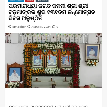
ପରମାରାଧ୍ୟା ଜଗତ ଜନନୀ ଶ୍ରୀ ଶ୍ରୀ
ବଡ଼ମାଙ୍କର ଶୁଭ ୧୩୧ତମ ଜନ୍ମୋତ୍ସବ
ଦିବସ ଅନୁଷ୍ଠିତ
EPA editor
August 1, 2024
0
ପରମ ଆରାଧ୍ୟା ଜଗତଜନନୀ ଶ୍ରୀ ଶ୍ରୀ ବଡ଼ମା ଙ୍କ