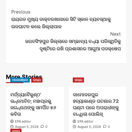
Post
Previous
ରାୟଗଡ ମୁଖ୍ୟ ଡାକ୍ତରଖାନାରେ ସିଟି ସ୍କାନ ବ୍ୟବସ୍ଥାକୁ
Navigation
ଉଦଘାଟନ କଲେ ଜିଲ୍ଲାପାଳ
Next
ଜଗତସିଂହପୁର ଜିଲ୍ଲାରେ ସମ୍ଭାବ୍ୟ ବନ୍ୟା ପରିସ୍ଥିତିକୁ
ଦୃଷ୍ଟିରେ ରଖି ପ୍ରଶାସନର ଆଗୁଆ ପଦକ୍ଷେପ
More Stories
ମନୋରଞ୍ଜନ
ରାଜ୍ୟ
ରାଜ୍ୟ
ମର୍ତ୍ତ୍ୟବୈକୁଣ୍ଠ’
ଦାମୋଦରପୁର
ଉନ୍ମୋଚିତ; ମହାପ୍ରଭୁ
ହତ୍ୟାକାଣ୍ଡ ଘଟଣାର 72
ଜଗନ୍ନାଥଙ୍କୁ ସମର୍ପିତ ୫୬
ଘଣ୍ଟା ପରେ ଅପରାଧୀଙ୍କୁ
କବିତା
ବାନ୍ଧିଲା ପୋଲିସ୍
EPA editor
EPA editor
August 5, 2026
0
August 5, 2026
0
ରାଜ୍ୟ