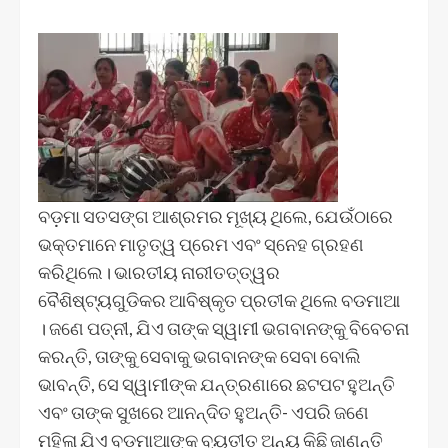
ବଡ଼ମା ସତସଙ୍ଗ ଆଶ୍ରମର ମୂଖ୍ୟ ଥିଲେ, ଯେଉଁଠାରେ
ଭକ୍ତମାନେ ମାତୃତ୍ୱ ପ୍ରେମ ଏବଂ ସ୍ନେହ ଗ୍ରହଣ
କରିଥିଲେ। ଭାରତୀୟ ନାରୀତତ୍ତ୍ୱର
ବୈଶିଷ୍ଟ୍ୟଗୁଡିକର ଆବିଷ୍କୃତ ପ୍ରତୀକ ଥିଲେ ବଡମାଆ
। ଜଣେ ପତ୍ନୀ, ଯିଏ ତାଙ୍କ ସ୍ୱାମୀ ଭଗବାନଙ୍କୁ ବିବେଚନା
କରନ୍ତି, ତାଙ୍କୁ ସେବାକୁ ଭଗବାନଙ୍କ ସେବା ବୋଲି
ଭାବନ୍ତି, ସେ ସ୍ୱାମୀଙ୍କ ଯନ୍ତ୍ରଣାରେ ଛଟପଟ ହୁଅନ୍ତି
ଏବଂ ତାଙ୍କ ସୁଖରେ ଆନନ୍ଦିତ ହୁଅନ୍ତି- ଏପରି ଜଣେ
ମହିଳା ଯିଏ ବଡମାଆଙ୍କ ବ୍ୟତୀତ ଅନ୍ୟ କିଛି ଜାଣନ୍ତି