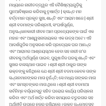
ମଧ୍ୟରେ ନାରୀତତ୍ତ୍ୱର ଏହି ବୈଶିଷ୍ଟ୍ୟଗୁଡ଼ିକୁ
ପୁନଆବିଷ୍କାର କରିବାକୁ ତୃଷାର୍ତ୍ତ | କ୍ଳାନ୍ତ ମନ
ବର୍ତ୍ତମାନ ପ୍ରକୃତ ସୁଖ, ଶାନ୍ତି ଏବଂ ଆରାମ ଖଜେ | ଶ୍ରୀ
ଶ୍ରୀ ବଡମାଙ୍କ ପରିଶ୍ରମୀ, ସଂଘର୍ଷପୂର୍ଣ୍ଣ,
ଅନୁସନ୍ଧାନକାରୀ ଜୀବନ ଆମ ପ୍ରତ୍ୟେକଙ୍କ ପାଇଁ ଏକ
ମହାନ ଏବଂ ଆଶ୍ୱସନାଦାୟକର ଏକ ଉତ୍ସ ଅଟେ। ଏହି
ଆଦର୍ଶଗୁଡିକ ଅନୁସରଣ କରି ପ୍ରତ୍ୟେକ ଘର ଆନନ୍ଦ
ଏବଂ ଆରାମର ଆଶ୍ରୟସ୍ଥଳ ହେବା ସହ ନାରୀ ତା’ର
ଜୀବନକୁ ଅର୍ଥପୂର୍ଣ୍ଣ ପାଇବ, ପୁରୁଷ ନିଜ ଘରକୁ ଶାନ୍ତି ଏବଂ
ସୁଖର ବାସସ୍ଥାନ ପାଇବ । ଶ୍ରୀ ଶ୍ରୀ ଠାକୁର ତାଙ୍କ
ଭକ୍ତଙ୍କୁ କହିଥିଲେ ଯେ ଶ୍ରୀ ଶ୍ରୀ ବଡମା କେବଳ ତାଙ୍କ
ସନ୍ତାନମାନଙ୍କର ମାତା ନୁହଁନ୍ତି; ସେ ମଧ୍ୟ ତାଙ୍କର ମାତା
ଏବଂ ସମସ୍ତଙ୍କର ମାତା ଥିଲେ। ଶ୍ରୀ ଶ୍ରୀ ବଡମାଆ
ସର୍ବନିମ୍ନ ବର୍ଜ୍ୟବସ୍ତୁ ସହିତ ଘରୋଇ କାର୍ଯ୍ୟ ପରିଚାଳନା
କରିବା ଏବଂ ଅର୍ଥ ଖର୍ଚ୍ଚ କରିବା ସମୟରେ ଚତୁରତାର ସହ
ଅର୍ଥନୀତି ଉପରେ ନଜର ରଖିଥିଲେ। ଉକ୍ତ ଜନ୍ମୋତ୍ସବ