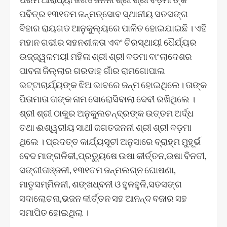
ପବିତ୍ର ୧୩୧ତମ ଜନ୍ମତ୍ସୋବ ସ୍ଥାନୀୟ ସତସଙ୍ଗ
ବିହାର ରାୟଗଡ ଆନୁକୁଲ୍ୟରେ ପାଳିତ ହୋଇଯାଇଛି । ଏହି
ମହାନ ଗଭୀର ସହନଶୀଳତା ଏବଂ ଚିରସ୍ଥାୟୀ ଧୈର୍ଯ୍ୟର
ଉଜ୍ଜ୍ୱଳମୟୀ ମହିଳା ଶ୍ରୀ ଶ୍ରୀ ବଡମା ବାଂଲାଦେଶର
ପାବନା ଜିଲ୍ଲାର ଗରଡାହ ଗାଁର ରାମଗୋପାଲ
ଭଟ୍ଟାଚାର୍ଯ୍ୟଙ୍କ ଝିଅ ଭାବରେ ଜନ୍ମ ହୋଇଥିଲେ। ତାଙ୍କ
ପିତାମାତା ତାଙ୍କ ନାମ ସୋରୋସିବାଲା ଦେବୀ ରଖିଥିଲେ ।
ଶ୍ରୀ ଶ୍ରୀ ଠାକୁର ଅନୁକୁଲଚନ୍ଦ୍ରଙ୍କ ଉତ୍ତମ ଅର୍ଦ୍ଧ
ତଥା ଈଶ୍ୱରୀୟ ସାଥୀ ଜଗତଜନନୀ ଶ୍ରୀ ଶ୍ରୀ ବଡ଼ମା
ଥିଲେ । ପ୍ରଦତ୍ତ କାର୍ଯ୍ୟସୂଚୀ ଅନୁସାରେ ବ୍ରାହ୍ମ ମୁହୂର୍ଭ
ବେଦ ମାଙ୍ଗଳିକୀ,ପ୍ରତ୍ୟୁଷେ ଉଷା କୀର୍ତ୍ତନ,ଉଷା ବିନତୀ,
ସଙ୍ଗୀତାଞ୍ଜଳୀ, ୧୩୧ତମ ଜନ୍ମଲଗ୍ନ ଘୋଷଣା,
ମାତୃସମ୍ମିଳନୀ, ଶଙ୍ଖଧ୍ବନୀ ଓ ହୁଳହୁଳି,ସତସଙ୍ଗ
ସଦାଲୋଚନା,ଭଜନ କୀର୍ତ୍ତନ ସହ ଆନନ୍ଦ ବଜାର ସହ
ସମାପିତ ହୋଇଥିଲା ।