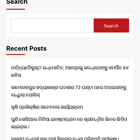
Search
Search
Recent Posts
ମର୍ତ୍ତ୍ୟବୈକୁଣ୍ଠ’ ଉନ୍ମୋଚିତ; ମହାପ୍ରଭୁ ଜଗନ୍ନାଥଙ୍କୁ ସମର୍ପିତ ୫୬
କବିତା
ଦାମୋଦରପୁର ହତ୍ୟାକାଣ୍ଡ ଘଟଣାର 72 ଘଣ୍ଟା ପରେ ଅପରାଧୀଙ୍କୁ
ବାନ୍ଧିଲା ପୋଲିସ୍
କୃଷି ପ୍ରଶିକ୍ଷିଣ ସଚେତନତା କାର୍ଯ୍ୟକ୍ରମ
ପୁଣି ସୋସିଆଲ ମିଡିଆ ଇନଷ୍ଟାଗ୍ରାମ ରେ ଶ୍ରୀମନ୍ଦିର ଭିତର ଭିଡିଓ
ଭାଇରାଲ।
ରାଜସ୍ୱ ମନ୍ତ୍ରୀ ଙ୍କ ପୁରୀ ଜିଲ୍ଲାର ବନ୍ୟା ପରିସ୍ଥିତି ସମୀକ୍ଷା।