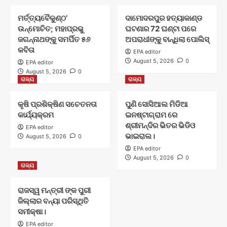
ମର୍ତ୍ତ୍ୟବୈକୁଣ୍ଠ’
ଦାମୋଦରପୁର ହତ୍ୟାକାଣ୍ଡ
ଉନ୍ମୋଚିତ; ମହାପ୍ରଭୁ
ଘଟଣାର 72 ଘଣ୍ଟା ପରେ
ଜଗନ୍ନାଥଙ୍କୁ ସମର୍ପିତ ୫୬
ଅପରାଧୀଙ୍କୁ ବାନ୍ଧିଲା ପୋଲିସ୍
କବିତା
EPA editor
August 5, 2026
0
EPA editor
August 5, 2026
0
ରାଜ୍ୟ
ରାଜ୍ୟ
କୃଷି ପ୍ରଶିକ୍ଷିଣ ସଚେତନତା
ପୁଣି ସୋସିଆଲ ମିଡିଆ
କାର୍ଯ୍ୟକ୍ରମ
ଇନଷ୍ଟାଗ୍ରାମ ରେ
ଶ୍ରୀମନ୍ଦିର ଭିତର ଭିଡିଓ
EPA editor
ଭାଇରାଲ।
August 5, 2026
0
EPA editor
August 5, 2026
0
ରାଜ୍ୟ
ରାଜସ୍ୱ ମନ୍ତ୍ରୀ ଙ୍କ ପୁରୀ
ଜିଲ୍ଲାର ବନ୍ୟା ପରିସ୍ଥିତି
ସମୀକ୍ଷା।
EPA editor