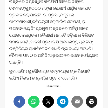
ରତ୍ନ ରେ ସମ୍ବର୍ଦ୍ଧିତ କରାଯିବା ସଙ୍ଗେ ସଙ୍ଗେ
ସେମାନଙ୍କୁ ୫୦୦୦ ଟଙ୍କା ଲେଖାଏଁ ଆର୍ଥିକ ସହାୟତା
ପ୍ରଦାନ କରାଯାଇଛି। ଡ଼. ପ୍ରସନ୍ନ କୁମାର
ପାଟ୍ଟଶାହାଣୀ,କବିୟତ୍ରୀ ରୋଜାଲିନ ଶତପଥୀ, ଡ଼.
ଭଗବାନ ଜୟ ସିଂ ପ୍ରମୁଖ ଉତ୍ସବ ରେ ଅତିଥି ଭାବେ
ଯୋଗଦେଇଥିଲେ। ବୈଶାଳୀ ମହାନ୍ତି ଓଡ଼ିଶା ର ବିଶିଷ୍ଟ
ସମାଜ ସେବୀ, ମାନସୀ ପ୍ରଧାନ ଓ ଅବସରପ୍ରାପ୍ତ ଚିଫ୍
ଇଞ୍ଜିନିୟର ରାଧାବିନୋଦ ମହାନ୍ତି ଙ୍କ କନ୍ୟା ଅଟନ୍ତି।
ବୈଶାଳୀ UNO ର ପଲିସି ଆଡ଼ଭାଇଜର ଭାବେ କାର୍ଯ୍ୟରତ
ଅଛନ୍ତି।
ପୁରୀ ଇପିଏ ରୁ ସୌଭାଗ୍ୟ ପଟ୍ଟନାୟକ ଙ୍କ ରିପୋର୍ଟ
ଇପିଏ ନିଉଜ ( ଇଷ୍ଟର୍ଣ୍ଣ ପ୍ରେସ ଏଜେନ୍ସି )
Share this…