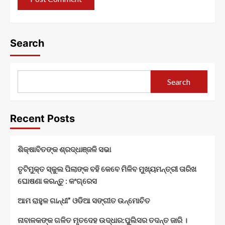
Search
Search
Recent Posts
ଶିକ୍ଷାବିତଙ୍କ ଶ୍ରଦ୍ଧାଞ୍ଜଳି ସଭା
ତୃଟିମୁକ୍ତ ସ୍କୁଲ ପିଲାଙ୍କ ବହି କେବେ ମିଳିବ ମୁଖ୍ୟମନ୍ତ୍ରୀ ତାରିଖ
ଘୋଷଣା କରନ୍ତୁ : କଂଗ୍ରେସ
ଆମ ରାହୁଳ ଗାନ୍ଧୀ” ଓଡିଆ ସଙ୍ଗୀତ ଉନ୍ମୋଚିତ
ନାବାଳକଙ୍କ ଗଳିତ ମୃତଦେହ ଉଦ୍ଧାର:ପୁଲିସର ତଦନ୍ତ ଜାରି ।