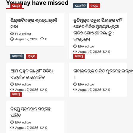
You may have missed
ରାଜ୍ୟ
ରାଜନୀତି
ରାଜ୍ୟ
ଶିକ୍ଷାବିତଙ୍କ ଶ୍ରଦ୍ଧାଞ୍ଜଳି
ତୃଟିମୁକ୍ତ ସ୍କୁଲ ପିଲାଙ୍କ ବହି
ସଭା
କେବେ ମିଳିବ ମୁଖ୍ୟମନ୍ତ୍ରୀ
ତାରିଖ ଘୋଷଣା କରନ୍ତୁ :
EPA editor
କଂଗ୍ରେସ
August 7, 2026
0
EPA editor
August 7, 2026
0
ରାଜନୀତି
ରାଜ୍ୟ
ରାଜ୍ୟ
ଆମ ରାହୁଳ ଗାନ୍ଧୀ” ଓଡିଆ
ନାବାଳକଙ୍କ ଗଳିତ ମୃତଦେହ ଉଦ୍ଧାର
ସଙ୍ଗୀତ ଉନ୍ମୋଚିତ
।
EPA editor
EPA editor
August 7, 2026
0
August 7, 2026
0
ରାଜ୍ୟ
ବିଶ୍ୱ ସ୍ତନପାନ ସପ୍ତାହ
ପାଳିତ
EPA editor
August 7, 2026
0