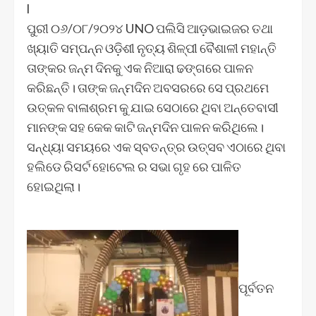
l
ପୁରୀ ୦୬/୦୮/୨୦୨୪ UNO ପଲିସି ଆଡ଼ଭାଇଜର ତଥା
ଖ୍ୟାତି ସମ୍ପନ୍ନ ଓଡ଼ିଶୀ ନୃତ୍ୟ ଶିଳ୍ପୀ ବୈଶାଳୀ ମହାନ୍ତି
ତାଙ୍କର ଜନ୍ମ ଦିନକୁ ଏକ ନିଆରା ଢଙ୍ଗରେ ପାଳନ
କରିଛନ୍ତି। ତାଙ୍କ ଜନ୍ମଦିନ ଅବସରରେ ସେ ପ୍ରଥମେ
ଉତ୍କଳ ବାଳାଶ୍ରମ କୁ ଯାଇ ସେଠାରେ ଥିବା ଅନ୍ତେବାସୀ
ମାନଙ୍କ ସହ କେକ କାଟି ଜନ୍ମଦିନ ପାଳନ କରିଥିଲେ।
ସନ୍ଧ୍ୟା ସମୟରେ ଏକ ସ୍ବତନ୍ତ୍ର ଉତ୍ସବ ଏଠାରେ ଥିବା
ହଲିଡେ ରିସର୍ଟ ହୋଟେଲ ର ସଭା ଗୃହ ରେ ପାଳିତ
ହୋଇଥିଲା।
ପୂର୍ବତନ