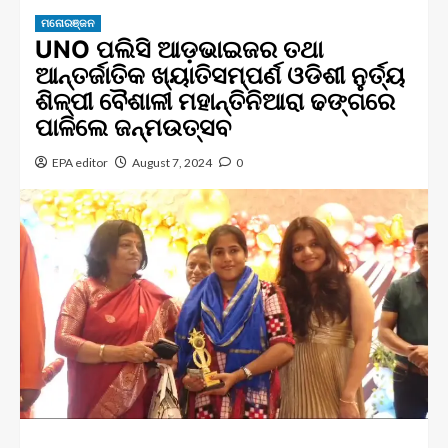
ମନୋରଞ୍ଜନ
UNO ପଲିସି ଆଡ଼ଭାଇଜର ତଥା
ଆନ୍ତର୍ଜାତିକ ଖ୍ୟାତିସମ୍ପର୍ଣ ଓଡିଶୀ ନୁର୍ତ୍ୟ
ଶିଳ୍ପୀ ବୈଶାଳୀ ମହାନ୍ତିନିଆରା ଢଙ୍ଗରେ
ପାଳିଲେ ଜନ୍ମଉତ୍ସବ
EPA editor
August 7, 2024
0