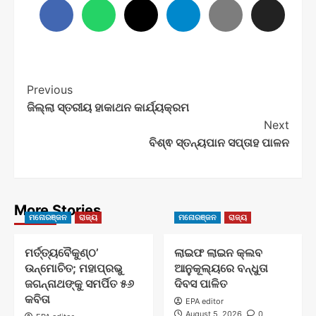
Post
Previous
ଜିଲ୍ଲା ସ୍ତରୀୟ ହାକାଥନ କାର୍ଯ୍ୟକ୍ରମ
Navigation
Next
ବିଶ୍ଵ ସ୍ତନ୍ୟପାନ ସପ୍ତାହ ପାଳନ
More Stories
ମନୋରଞ୍ଜନ
ରାଜ୍ୟ
ମନୋରଞ୍ଜନ
ରାଜ୍ୟ
ମର୍ତ୍ତ୍ୟବୈକୁଣ୍ଠ’
ଲାଇଫ ଲାଇନ କ୍ଲବ
ଉନ୍ମୋଚିତ; ମହାପ୍ରଭୁ
ଆନୁକୂଲ୍ୟରେ ବନ୍ଧୁତା
ଜଗନ୍ନାଥଙ୍କୁ ସମର୍ପିତ ୫୬
ଦିବସ ପାଳିତ
କବିତା
EPA editor
August 5, 2026
0