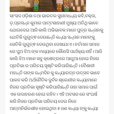
ସାଂସଦ ଓଡ଼ିଶା ତଥା ଭାରତର ସୁନାମଧନ୍ୟ କବି,ବକ୍ତା,
ଡ଼.ପ୍ରସନ୍ନ କୁମାର ପାଟ୍ଟଶାହାଣୀ ମୁଖ୍ୟ ଅତିଥି ଭାବେ
ଯୋଗଦେଇ ଆଜି କାଲି ଅଭିଭାବକ ମାନେ ପୁତ୍ର ସନ୍ତାନକୁ
ଯେତିକି ଗୁରୁତ୍ଵ ଦେଉଛନ୍ତି କନ୍ୟା ସନ୍ତାନ ମାନଙ୍କୁ
ସେତିକି ଗୁରୁତ୍ଵ ଦେଉଥିବା ଦେଖାଯାଏ। ବର୍ତମାନ ସମାଜ
ରେ ପୁଅ ଝିଅ ଙ୍କ ମଧ୍ୟରେ କୌଣସି ପାର୍ଥକ୍ୟ ନାହିଁ। ଆଜି
କାଲି ଝିଅ ମାନେ ସବୁ କ୍ଷେତ୍ରରେ ଆଗୁଆ ହୋଇ ନିଜର
ପ୍ରତିଭା ର ପରିଚୟ ସୃଷ୍ଟି କରିପାରିଛନ୍ତି। ବୈଶାଳୀ
ମହାନ୍ତି ତାଙ୍କ ଜନ୍ମଦିନ କୁ କନ୍ୟାରତ୍ନ ଉତ୍ସବ ଭାବେ
ପାଳନ କରି ଅର୍ଥନୈତିକ ଦୁର୍ବଳ ଶ୍ରେଣୀର କନ୍ୟାମାନେ
ନିଜର ପ୍ରତିଭା ସୃଷ୍ଟି କରିପାରିଛନ୍ତି ତାହା ସମାଜ ପାଇଁ
ଏକ ଉଦାହରଣ ହୋଇ ରହିବ। ଏହି ଅବସର ରେ ସଂଘର୍ଷ
କରି ନିଜର ପ୍ରତିଭା ପରିଚୟ ଦେଇ ନିଜେ
ଆତ୍ମନିର୍ଭରଶୀଳ ହୋଇଥିବା ୫ ଜଣ କନ୍ୟା ଙ୍କୁ କନ୍ୟା