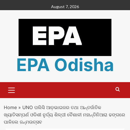
Skip
August 7, 2026
to
content
EPA Odisha
Primary
Menu
Home
»
UNO ପଲିସି ଆଡ଼ଭାଇଜର ତଥା ଆନ୍ତର୍ଜାତିକ
ଖ୍ୟାତିସମ୍ପର୍ଣ ଓଡିଶୀ ନୁର୍ତ୍ୟ ଶିଳ୍ପୀ ବୈଶାଳୀ ମହାନ୍ତିନିଆରା ଢଙ୍ଗରେ
ପାଳିଲେ ଜନ୍ମଉତ୍ସବ