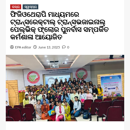
ରାଜ୍ୟ
ସ୍ୱାସ୍ଥ୍ୟ
ଫିଜିଓଥେରାପି ମାଧ୍ୟମରେ
ଟ୍ରାନ୍ସରେକ୍ଟାଲ୍ ଟ୍ରାନ୍ସଭଜାଇନାଲ୍
ପେଲ୍‌ଭିକ୍ ଫ୍ଲୋର ପୁନର୍ବାସ ସମ୍ପର୍କିତ
କର୍ମଶାଳା ଆୟୋଜିତ
EPA editor
June 13, 2025
0