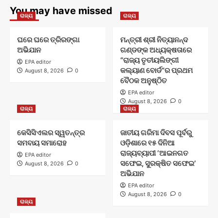
You may have missed
ରାଜ୍ୟ
ରାଜ୍ୟ
ଘରେ ଘରେ ତ୍ରିରଙ୍ଗା
ମନ୍ତ୍ରୀ ଶ୍ରୀ ନିତ୍ୟାନନ୍ଦ
ଅଭିଯାନ
ଗଣ୍ଡଙ୍କ ଅଧ୍ୟକ୍ଷତାରେ
“ରାଜ୍ୟ ତୃତୀୟଲିଙ୍ଗୀ
EPA editor
କଲ୍ୟାଣ ବୋର୍ଡ”ର ପ୍ରଥମ
August 8, 2026
0
ବୈଠକ ଅନୁଷ୍ଠିତ
EPA editor
August 8, 2026
0
ରାଜ୍ୟ
ରାଜ୍ୟ
କେସିସିଏଲର ସ୍ୱତନ୍ତ୍ର
ଜାତୀୟ ଗରିମା ଦିବସ ପୂର୍ବରୁ
ସମବାୟ ସମାରୋହ
ଓଡ଼ିଶାରେ ୧୫ ଦିନିଆ
ରାଜ୍ୟବ୍ୟାପୀ ‘ଆଇନଗତ
EPA editor
ସଫେଇ, ସୁରକ୍ଷିତ ସଫେଇ’
August 8, 2026
0
ଅଭିଯାନ
EPA editor
August 8, 2026
0
ରାଜ୍ୟ