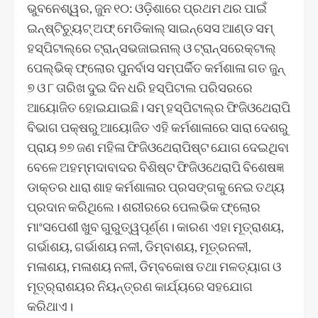
ଭୁବନେଶ୍ୱର, ଜୁନ ୧୦: ଓଡ଼ିଶାରେ ପ୍ରଥମ ଥର ପାଇଁ
ଇନ୍‌ଷ୍ଟିଚ୍ୟୁଟ୍ ଅଫ୍ ମେଡିକାଲ୍ ସାଇନ୍‌ସେସ ଆଣ୍ଡ ସମ୍
ହସ୍ପିଟାଲ୍‌ରେ ଟ୍ରାନ୍ସଭଜାଇନାଲ୍ ଓ ଟ୍ରାନ୍ସରେକ୍ଟାଲ୍
ପେଲ୍‌ଭିକ୍ ଫ୍ଲୋର ପୁନର୍ବାସ ସମ୍ପର୍କିତ କର୍ମଶାଳା ଗତ ଜୁନ୍
୭ ଓ ୮ ତାରିଖ ଦୁଇ ଦିନ ଧରି ହସ୍ପିଟାଲ ପରିସରରେ
ଆୟୋଜିତ ହୋଇଯାଇଛି। ସମ୍ ହସ୍ପିଟାଲ୍‌ର ଫିଜିଓଥେରାପି
ବିଭାଗ ପକ୍ଷରୁ ଆୟୋଜିତ ଏହି କର୍ମଶାଳାରେ ସାରା ଦେଶରୁ
ପ୍ରାୟ ୭୭ ଜଣ ମହିଳା ଫିଜିଓଥେରାପିଷ୍ଟ ଯୋଗ ଦେଇଥିବା
ବେଳେ ଅହମ୍ମଦାବାଦର ବିଶିଷ୍ଟ ଫିଜିଓଥେରାପି ବିଶେଷଜ୍ଞ
ଡାକ୍ତର ଧାରା ଶାହ କର୍ମଶାଳାର ପ୍ରସଙ୍ଗକୁ ନେଇ ତଥ୍ୟ
ପ୍ରଦାନ କରିଥିଲେ। ଶରୀରରେ ପେଲଭିକ ଫ୍ଲୋର
ମାଂସପେଶୀ ଖୁବ ଗୁରୁତ୍ୱପୂର୍ଣ୍ଣ। କାରଣ ଏହା ମୂତ୍ରାଶୟ,
ଗର୍ଭାଶୟ, ଗର୍ଭାଶୟ ନଳୀ, ଡିମ୍ବାଶୟ, ମୂତ୍ରନଳୀ,
ମଳାଶୟ, ମଳାଶୟ ନଳୀ, ଡିମ୍ବକୋଷ ତଥା ମଳତ୍ୟାଗ ଓ
ମୂତ୍ର୍ରାଶୟର ନିୟନ୍ତ୍ରଣ କାର୍ଯ୍ୟରେ ସହଯୋଗ
କରିଥାଏ।