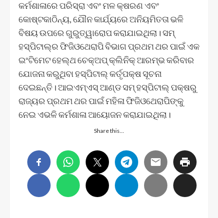
କର୍ମଶାଳାରେ ପରିସ୍ରା ଏବଂ ମଳ କ୍ଷରଣ ଏବଂ
କୋଷ୍ଟକାଠିନ୍ୟ, ଯୌନ କାର୍ଯ୍ୟରେ ଅନିୟମିତତା ଭଳି
ବିଷୟ ଉପରେ ଗୁରୁତ୍ୱାରୋପ କରାଯାଇଥିଲା। ସମ୍
ହସ୍ପିଟାଲ୍‌ର ଫିଜିଓଥେରାପି ବିଭାଗ ପ୍ରଥମ ଥର ପାଇଁ ଏକ
ଇଂଟିମେଟ ହେଲ୍‌ଥ ଚେକ୍‌ଅପ୍ କ୍ଲିନିକ୍ ଆରମ୍ଭ କରିବାର
ଯୋଜନା କରୁଥିବା ହସ୍ପିଟାଲ୍ କର୍ତୃପକ୍ଷ ସୂଚନା
ଦେଇଛନ୍ତି। ଆଇଏମ୍‌ଏସ୍ ଆଣ୍ଡ ସମ୍ ହସ୍ପିଟାଲ୍ ପକ୍ଷରୁ
ରାଜ୍ୟର ପ୍ରଥମ ଥର ପାଇଁ ମହିଳା ଫିଜିଓଥେରାପିଙ୍କୁ
ନେଇ ଏଭଳି କର୍ମଶାଳା ଆୟୋଜନ କରାଯାଇଥିଲା।
Share this…