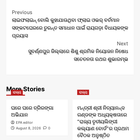
Post
Previous
ଲାଇଫଲାଇନ୍ ବୋଲି କୁହାଯାଉଥିବା ଫ୍ଲାଇ ଓଭର୍ ବର୍ତମାନ
Navigation
ସଙ୍କଟଘେରରେ ତୁରନ୍ତ ସମାଧାନ ପାଇଁ ରାୟଗଡ଼ା ବିଧାୟକଙ୍କ
ପ୍ରୟାସ
Next
ସୁବର୍ଣ୍ଣପୁର ଜିଲ୍ଲାରେ ଶିଶୁ ଶ୍ରମିକ ନିୟୋଜନ ନିଷେଧ
ସଚେତନତା ରଥର ଶୁଭାରମ୍ଭ
More Stories
ରାଜ୍ୟ
ରାଜ୍ୟ
ଘରେ ଘରେ ତ୍ରିରଙ୍ଗା
ମନ୍ତ୍ରୀ ଶ୍ରୀ ନିତ୍ୟାନନ୍ଦ
ଅଭିଯାନ
ଗଣ୍ଡଙ୍କ ଅଧ୍ୟକ୍ଷତାରେ
“ରାଜ୍ୟ ତୃତୀୟଲିଙ୍ଗୀ
EPA editor
କଲ୍ୟାଣ ବୋର୍ଡ”ର ପ୍ରଥମ
August 8, 2026
0
ବୈଠକ ଅନୁଷ୍ଠିତ