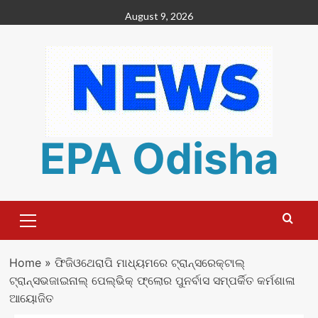
Skip
August 9, 2026
to
content
EPA Odisha
Primary
Menu
Home
»
ଫିଜିଓଥେରାପି ମାଧ୍ୟମରେ ଟ୍ରାନ୍ସରେକ୍ଟାଲ୍
ଟ୍ରାନ୍ସଭଜାଇନାଲ୍ ପେଲ୍‌ଭିକ୍ ଫ୍ଲୋର ପୁନର୍ବାସ ସମ୍ପର୍କିତ କର୍ମଶାଳା
ଆୟୋଜିତ