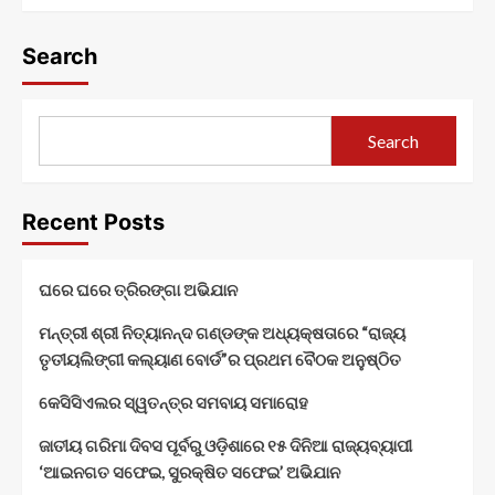
Search
Search
Recent Posts
ଘରେ ଘରେ ତ୍ରିରଙ୍ଗା ଅଭିଯାନ
ମନ୍ତ୍ରୀ ଶ୍ରୀ ନିତ୍ୟାନନ୍ଦ ଗଣ୍ଡଙ୍କ ଅଧ୍ୟକ୍ଷତାରେ “ରାଜ୍ୟ
ତୃତୀୟଲିଙ୍ଗୀ କଲ୍ୟାଣ ବୋର୍ଡ”ର ପ୍ରଥମ ବୈଠକ ଅନୁଷ୍ଠିତ
କେସିସିଏଲର ସ୍ୱତନ୍ତ୍ର ସମବାୟ ସମାରୋହ
ଜାତୀୟ ଗରିମା ଦିବସ ପୂର୍ବରୁ ଓଡ଼ିଶାରେ ୧୫ ଦିନିଆ ରାଜ୍ୟବ୍ୟାପୀ
‘ଆଇନଗତ ସଫେଇ, ସୁରକ୍ଷିତ ସଫେଇ’ ଅଭିଯାନ