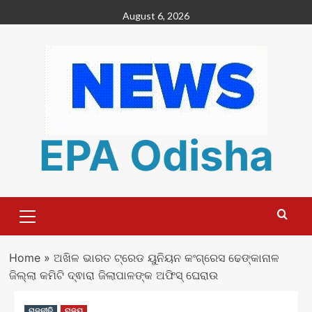
Skip
August 6, 2026
to
content
EPA Odisha
Primary
Menu
Home
»
ଅଖିଳ ଭାରତ ଟ୍ରେଡ ୟୁନିୟନ କଂଗ୍ରେସ ଢେଙ୍କାନାଳ
ଜିଲ୍ଲା କମିଟି ଦ୍ଵାରା ଜିଲାପାଳଙ୍କ ଅଫିସ୍ ଘେରାଉ
ରାଜନୀତି
ରାଜ୍ୟ