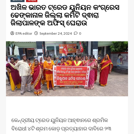
ଅଖିଳ ଭାରତ ଟ୍ରେଡ ୟୁନିୟନ କଂଗ୍ରେସ
ଢେଙ୍କାନାଳ ଜିଲ୍ଲା କମିଟି ଦ୍ଵାରା
ଜିଲାପାଳଙ୍କ ଅଫିସ୍ ଘେରାଉ
EPA editor
September 24, 2024
0
କେନ୍ଦ୍ରୀୟ ଟ୍ରେଡ ୟୁନିୟନ ଆହ୍ଵାନରେ ଶ୍ରମିକ
ବିରୋଧୀ ୪ଟି ଶ୍ରମ କୋଡ଼ ପ୍ରତ୍ୟାହାର ଦାବିରେ ୨୩