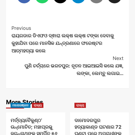
Post
Previous
ରାୟଗଡାର ଡିଏଫଓ ଦ୍ଵାରା ଲକ୍ଷ ଲକ୍ଷ ଟଙ୍କା ଦେବାକୁ
Navigation
କୁହାଯିବା ପରେ ମାନସିକ ଯନ୍ତ୍ରଣାରେ ଫରେଷ୍ଟର
ଆତ୍ମହତ୍ୟା କଲେ
Next
ପୁଣି ଚର୍ଚ୍ଚାରେ ଭରତପୁର: ନୂତନ ଆଇଆଇସି କଲେ ଯଜ୍ଞ,
ଲଙ୍କା, ଲେମ୍ବୁ ଲଗାଇ…
More Stories
ମନୋରଞ୍ଜନ
ରାଜ୍ୟ
ରାଜ୍ୟ
ମର୍ତ୍ତ୍ୟବୈକୁଣ୍ଠ’
ଦାମୋଦରପୁର
ଉନ୍ମୋଚିତ; ମହାପ୍ରଭୁ
ହତ୍ୟାକାଣ୍ଡ ଘଟଣାର 72
ଜଗନ୍ନାଥଙ୍କୁ ସମର୍ପିତ ୫୬
ଘଣ୍ଟା ପରେ ଅପରାଧୀଙ୍କୁ