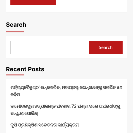
Search
Search
Recent Posts
ମର୍ତ୍ତ୍ୟବୈକୁଣ୍ଠ’ ଉନ୍ମୋଚିତ; ମହାପ୍ରଭୁ ଜଗନ୍ନାଥଙ୍କୁ ସମର୍ପିତ ୫୬
କବିତା
ଦାମୋଦରପୁର ହତ୍ୟାକାଣ୍ଡ ଘଟଣାର 72 ଘଣ୍ଟା ପରେ ଅପରାଧୀଙ୍କୁ
ବାନ୍ଧିଲା ପୋଲିସ୍
କୃଷି ପ୍ରଶିକ୍ଷିଣ ସଚେତନତା କାର୍ଯ୍ୟକ୍ରମ