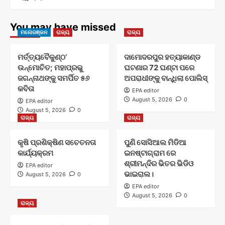
You may have missed
ମନୋରଞ୍ଜନ
ରାଜ୍ୟ
ରାଜ୍ୟ
ମର୍ତ୍ତ୍ୟବୈକୁଣ୍ଠ’
ଦାମୋଦରପୁର ହତ୍ୟାକାଣ୍ଡ
ଉନ୍ମୋଚିତ; ମହାପ୍ରଭୁ
ଘଟଣାର 72 ଘଣ୍ଟା ପରେ
ଜଗନ୍ନାଥଙ୍କୁ ସମର୍ପିତ ୫୬
ଅପରାଧୀଙ୍କୁ ବାନ୍ଧିଲା ପୋଲିସ୍
କବିତା
EPA editor
August 5, 2026
0
EPA editor
August 5, 2026
0
ରାଜ୍ୟ
ରାଜ୍ୟ
କୃଷି ପ୍ରଶିକ୍ଷିଣ ସଚେତନତା
ପୁଣି ସୋସିଆଲ ମିଡିଆ
କାର୍ଯ୍ୟକ୍ରମ
ଇନଷ୍ଟାଗ୍ରାମ ରେ
ଶ୍ରୀମନ୍ଦିର ଭିତର ଭିଡିଓ
EPA editor
ଭାଇରାଲ।
August 5, 2026
0
EPA editor
August 5, 2026
0
ରାଜ୍ୟ