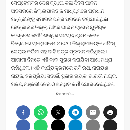
ସେପ୍ଟେମ୍ବର ଦେଶ ବ୍ୟାପୀ କଳା ଦିବସ ପାଳନ
ଅବସରରେ ଜିଲ୍ଲାପାଳଙ୍କ ମାଧ୍ୟମରେ ପ୍ରଧାନ
ମନ୍ତ୍ରୀଙ୍କୁ ସ୍ମାରକ ପତ୍ର ପ୍ରଦାନ କରାଯାଇଥିଲା।
ଢେଙ୍କାନାଳ ଜିଲ୍ଲା ଅଖିଳ ଭାରତ ଟ୍ରେଡ ୟୁନିୟନ
କଂଗ୍ରେସ କମିଟି ଶତାଧିକ ସଦସ୍ୟ ଶ୍ରମ କୋଡ଼
ବିରୋଧରେ ସ୍ଲୋଗାନମାନ ଦେଇ ଜିଲ୍ଲାପାଳଙ୍କ ଅଫିସ୍
ଘେରାଉ କରିବା ସହ ଦାବି ପତ୍ର ପ୍ରଦାନ କରିଥିଲେ।
ଆଗାମୀ ଦିନରେ ଏହି ଦାବୀ ପୁରାଣ କରାଯିବା ଆଶା ମଧ୍ୟ
ରଖିଥିଲେ। ଏହି କାର୍ଯ୍ୟକ୍ରମରେ ରବି ରଥ, ନାରାୟଣ
ନାୟକ, ହରପ୍ରିୟା ସ୍ବାଇଁ, ସୁଜାତା ନାୟକ, ଭାରତୀ ନାୟକ,
ମଳୟ ମଞ୍ଜରୀ ଜେନା ଓ ଶତାଧିକ କର୍ମୀ ଯୋଗଦେଇଥିଲେ
Share this…