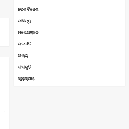
ଦେଶ ବିଦେଶ
ବାଣିଜ୍ୟ
ମନୋରଞ୍ଜନ
ରାଜନୀତି
ରାଜ୍ୟ
ସଂସ୍କୃତି
ସ୍ୱାସ୍ଥ୍ୟ