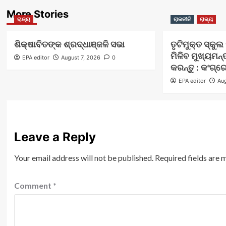
More Stories
ରାଜ୍ୟ
ରାଜନୀତି
ରାଜ୍ୟ
ଶିକ୍ଷାବିତଙ୍କ ଶ୍ରଦ୍ଧାଞ୍ଜଳି ସଭା
ତୃଟିମୁକ୍ତ ସ୍କୁ
ମିଳିବ ମୁଖ୍ୟମନ୍
EPA editor
August 7, 2026
0
କରନ୍ତୁ : କଂଗ୍ର
EPA editor
Aug
Leave a Reply
Your email address will not be published.
Required fields are
Comment
*