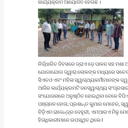
କାର୍ଯ୍ୟକ୍ରମ ଆୟୋଜିତ ହେଉଛି ।
ନିର୍ଦ୍ଧାରିତ ଦିବସରେ ଡ୍ରାଏ ଡ଼େ ପାଳନ ସହ ମଶା
ଯୋଗାଯୋଗ ଦ୍ୱାରା ଲୋକଙ୍କ ମଧ୍ୟରେ ସଚେତନତା ସ
ସିଏଚଓ ଏବଂ ମହିଳା ସ୍ୱାସ୍ଥ୍ୟକର୍ମୀମାନଙ୍କ 
ଆଜିର କାର୍ଯ୍ୟକ୍ରମଟି ଜନସ୍ୱାସ୍ଥ୍ୟ ସଂପ୍ରସାର
ସଂଯୋଜନାରେ ଅନୁଷ୍ଠିତ ହୋଇଥିବା ବେଳେ ବିପିଏମ
ପଞ୍ଚାନନ ହୋତା, ପ୍ରଶାନ୍ତ କୁମାର ମେହେର, ସ୍ୱ
ବିଡ଼ିଏମ ରାଜେନ୍ଦ୍ର ଦେହୁରୀ, ଏମଆରଏ ମିଳୁ ମେହ
ହିତାଧିକାରୀମାନେ ଉପସ୍ଥିତ ଥିଲେ l