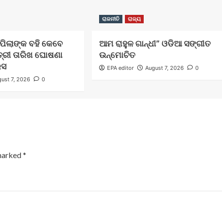
ରାଜନୀତି
ରାଜ୍ୟ
ଲ ପିଲାଙ୍କ ବହି କେବେ
ଆମ ରାହୁଳ ଗାନ୍ଧୀ” ଓଡିଆ ସଙ୍ଗୀତ
ତ୍ରୀ ତାରିଖ ଘୋଷଣା
ଉନ୍ମୋଚିତ
େସ
EPA editor
August 7, 2026
0
ust 7, 2026
0
 marked
*