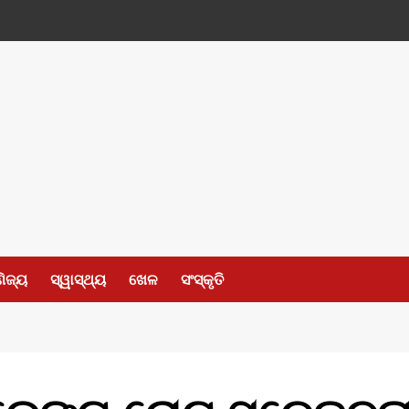
ଣିଜ୍ୟ
ସ୍ୱାସ୍ଥ୍ୟ
ଖେଳ
ସଂସ୍କୃତି