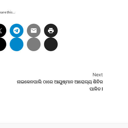
hare this…
Next
ନାଇକେନପାଲି ଠାରେ ଆୟୁଷ୍ମାନ ଆରୋଗ୍ୟ ଶିବିର
ପାଳିତ l