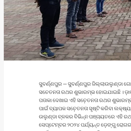
ସୁବର୍ଣ୍ଣପୁର — ସୁବର୍ଣ୍ଣପୁର ଜିଲ୍ଲାଉଲୁଣ୍ଡା
ସଚେତନତା ରଥର ଶୁଭାରମ୍ଭ ହୋଇଯାଇଛି । ଡ଼ା
ପତାକା ଦେଖାଇ ଏହି ସଚ଼େତନତା ରଥର ଶୁଭାରମ୍ଭ
ପାଇଁ ବ୍ୟାପକ ସଚ଼େତନତା ସୃଷ୍ଟି କରିବା ଲକ୍ଷ୍
ଉଲୁଣ୍ଡା ବ୍ଳକର ବିଭିନ୍ନ ପଞ୍ଚାୟତରେ ଏହି ରଥ
ସେପ୍ଟେମ୍ବର ୨୦୨୪ ପର୍ଯ୍ୟନ୍ତ ଡ଼େଙ୍ଗୁ ରୋଗ