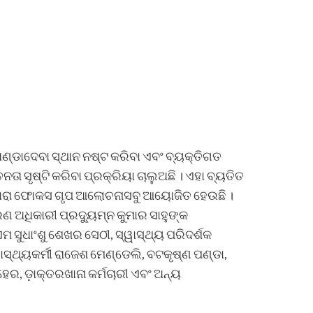
 ଅଣ୍ଡାଦେବା ସ୍ଥାନ ନଷ୍ଟ କରିବା ଏବଂ ବ୍ୟକ୍ତିଗତ
ୃଷ୍ଟି କରିବା ପ୍ରକ୍ରିୟା ଚାଲୁଅଛି । ଏହା ବ୍ୟତିତ
ଦ୍ୱାରା ଫୋକସ ଗୃପ ଆଲୋଚନାସବୁ ଆୟୋଜିତ ହେଉଛି ।
ଣ ଅଧିକାରୀ ପ୍ରଦ୍ୟୁମ୍ନ କୁମାର ସାହୁଙ୍କ
 ସୁଧାଂଶୁ ଶେଖର ସେଠୀ, ସ୍ୱାସ୍ଥ୍ୟ ପରିଦର୍ଶକ
ାସ୍ଥ୍ୟକର୍ମୀ ରାଜେଶ ମେଣ୍ଡେଲି, ବଟକୃଷ୍ଣ ପଣ୍ଡା,
େର, ଡ଼ାକ୍ତରଖାନା କର୍ମଚାରୀ ଏବଂ ଅନ୍ୟ