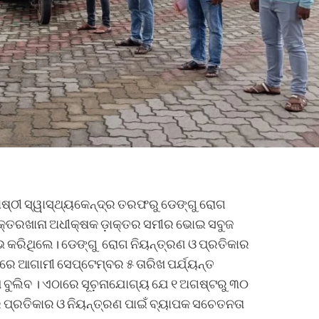
 ଗୋଷ୍ଠୀ ସ୍ୱାସ୍ଥ୍ୟକେନ୍ଦ୍ର ତରଫରୁ ଡେଙ୍ଗୁ ରୋଗ
କ୍ତରଖାନା ଅଧୀକ୍ଷକ ଡ଼ାକ୍ତର ସମୀର ଭୋଇ ସବୁଜ
 କରିଥିଲେ। ଡେଙ୍ଗୁ ରୋଗ ନିୟନ୍ତ୍ରଣ ଓ ପ୍ରତିକାର
ୟରେ ଆଗାମୀ ସେପ୍ଟେମ୍ବର ୫ ତାରିଖ ପର୍ଯ୍ୟନ୍ତ
 ବୁଲିବ । ଏଠାରେ ସୂଚ଼ନାଯୋଗ୍ୟ ଯେ ୧ ଅଗଷ୍ଟରୁ ୩୦
ର ପ୍ରତିକାର ଓ ନିୟନ୍ତ୍ରଣ ପାଇଁ ବ୍ୟାପକ ସଚେତନତା