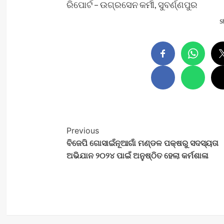
ରିପୋର୍ଟ – ଉଗ୍ରସେନ କର୍ମୀ, ସୁବର୍ଣ୍ଣପୁର
S
Post
Previous
ବିଜେପି ଗୋସାଇଁନୂଆଗାଁ ମଣ୍ଡଳ ପକ୍ଷରୁ ସଦସ୍ୟତା
Navigation
ଅଭିଯାନ ୨୦୨୪ ପାଇଁ ଅନୁଷ୍ଠିତ ହେଲା କର୍ମଶାଳା