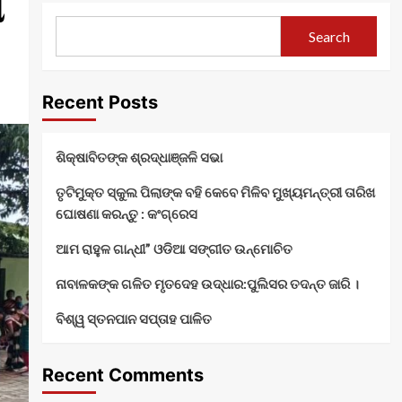
ା
Search
Recent Posts
ଶିକ୍ଷାବିତଙ୍କ ଶ୍ରଦ୍ଧାଞ୍ଜଳି ସଭା
ତୃଟିମୁକ୍ତ ସ୍କୁଲ ପିଲାଙ୍କ ବହି କେବେ ମିଳିବ ମୁଖ୍ୟମନ୍ତ୍ରୀ ତାରିଖ
ଘୋଷଣା କରନ୍ତୁ : କଂଗ୍ରେସ
ଆମ ରାହୁଳ ଗାନ୍ଧୀ” ଓଡିଆ ସଙ୍ଗୀତ ଉନ୍ମୋଚିତ
ନାବାଳକଙ୍କ ଗଳିତ ମୃତଦେହ ଉଦ୍ଧାର:ପୁଲିସର ତଦନ୍ତ ଜାରି ।
ବିଶ୍ୱ ସ୍ତନପାନ ସପ୍ତାହ ପାଳିତ
Recent Comments