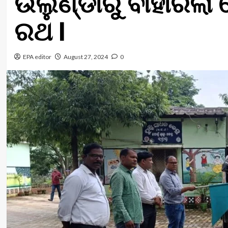
ଉଲୁଣ୍ଡାରୁ ବାହାରିଲା
ରଥ l
EPA editor
August 27, 2024
0