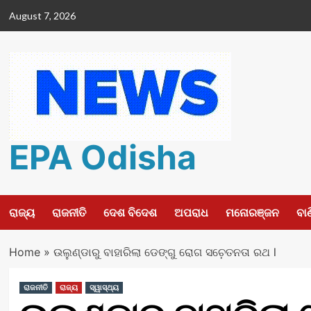
Skip
August 7, 2026
to
content
EPA Odisha
ରାଜ୍ୟ
ରାଜନୀତି
ଦେଶ ବିଦେଶ
ଅପରାଧ
ମନୋରଞ୍ଜନ
ବା
Home
»
ଉଲୁଣ୍ଡାରୁ ବାହାରିଲା ଡେଙ୍ଗୁ ରୋଗ ସଚ଼େତନତା ରଥ l
ରାଜନୀତି
ରାଜ୍ୟ
ସ୍ୱାସ୍ଥ୍ୟ