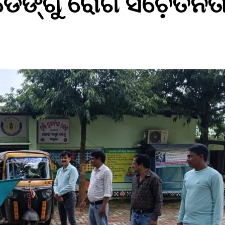
 ଡେଙ୍ଗୁ ରୋଗ ସଚ଼େତନତ