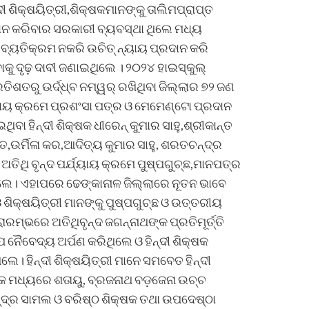
୍ଦୀ ଶିକ୍ଷୟିତ୍ରୀ,ଶିକ୍ଷକମାନଙ୍କୁ ତାଲିମପ୍ରାପ୍ତ
ରଦାନ କରିବାର ସରକାରୀ ବ୍ୟବସ୍ଥା ଥିଲେ ମଧ୍ୟ
ର ବ୍ୟତିକ୍ରମ ନକରି ଉଚିତ୍ ନ୍ୟାୟ ପ୍ରଦାନ କରି
 ଦୃଢ଼ ଦାବୀ ଜଣାଇଥିଲେ । ୨୦୨୪ ହାଇସ୍କୁଲ୍
ରତିଶତରୁ ଉର୍ଦ୍ଧ୍ବ ନମ୍ୱର୍ ରଖିଥିବା ଜିଲ୍ଲାର ୭୨ ଜଣ
୍ଯ୍ୟାୟ କ୍ରମେ ପ୍ରଶଂସା ପତ୍ର ଓ ମେମେଣ୍ଟୋ ପ୍ରଦାନ
ିବା ହିନ୍ଦୀ ଶିକ୍ଷକ ଧୀରେନ୍ କୁମାର ସାହୁ,ଶ୍ରୀକାନ୍ତ
ର୍ମିଳା କର,ଆଦିତ୍ୟ କୁମାର ସାହୁ, ଶରତଚନ୍ଦ୍ର
 ଅତିଥି ବୃନ୍ଦ ପର୍ଯ୍ୟାୟ କ୍ରମେ ପୁଷ୍ପଗୁଚ୍ଛ,ମାନପତ୍ର
ଥିଲେ। ଏହାପରେ ଢେଙ୍କାନାଳ ଜିଲ୍ଲାରେ ନୂତନ ଭାବେ
 ଓ ଶିକ୍ଷୟିତ୍ରୀ ମାନଙ୍କୁ ପୁଷ୍ପଗୁଚ୍ଛ ଓ ଉତ୍ତରୀୟ
ାରମ୍ଭରେ ଅତିଥିବୃନ୍ଦ ଜଗନ୍ନାଥଙ୍କ ପ୍ରତିମୂର୍ତ୍ତି
ପ ନୈବେଦ୍ୟ ଅର୍ପଣ କରିଥିଲେ ଓ ହିନ୍ଦୀ ଶିକ୍ଷକ
େ। ହିନ୍ଦୀ ଶିକ୍ଷୟିତ୍ରୀ ମାନେ ସମବେତ ହିନ୍ଦୀ
କ ମଧ୍ୟରେ ଶତାୟୁ, ବ୍ରଜନାଥ ବଡ଼ଜେନା ଉଚ୍ଚ
ନ୍ଦ୍ର ସାମଲ ଓ ବରିଷ୍ଠ ଶିକ୍ଷକ ତଥା ଉପଦେଷ୍ଠା