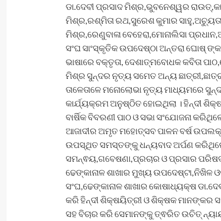
ଡା.ଦେବୀ ପ୍ରସାଦ ମିଶ୍ର,ଭୁବନେଶ୍ୱର ରାଉତ୍,କା
ମିଶ୍ର,ରଶ୍ମିତା ରଥ,ସୁରେଶ କୁମାର ସାହୁ,ଅଚ୍ୟୁ
ମିଶ୍ର,ରେଣୁବାଳା ବେହେରା,ମୋନାଲିସା ପ୍ରଧାନ,
ସଂଘ ସାଂସ୍କୃତିକ ଉପଦେଷ୍ଠା ଅନ୍ତରା ଘୋଷ୍ ଙ୍କ
ଭାଷାରେ ବକ୍ତୃତା, ଦେଶାତ୍ମବୋଧକ କବିତା ପାଠ,
ମିଶ୍ର ସୁନ୍ଦର ନୃତ୍ୟ ସମେତ ଅନ୍ୟ ଛାତ୍ରୀ,ଛାତ
ତାଳେତାଳେ ମନୋଲୋଭା ନୃତ୍ୟ ମାଧ୍ୟମରେ ସୁନ୍ଦର ବ
କାର୍ଯ୍ୟକ୍ରମ ଅନୁଷ୍ଠିତ ହୋଇଥିଲା । ହିନ୍ଦୀ ଶ
ବାର୍ଷିକ ବିବରଣୀ ପାଠ ଓ ସଭା ସଂଯୋଜନା କରିଥିଲ
ଆଜାଦୀର ଅମୃତ ମହୋତ୍ସବ ପାଳନ ବର୍ଷ ଉପଲକ୍ଷେ
ଉପସ୍ଥିତ ସମସ୍ତଙ୍କୁ ଧନ୍ୟବାଦ ଅର୍ପଣ କରିଥିଲେ
ସମନ୍ଵୟ,ଗବେଷଣା,ପ୍ରଚାର ଓ ପ୍ରସାର ପରିଷଦର 
ଢେଙ୍କାନାଳ ଶାଖାର ମୁଖ୍ୟ ଉପଦେଷ୍ଟା,ନିଖିଳ ଓ
ସଂଘ,ଢେଙ୍କାନାଳ ଶାଖାର କୋଷାଧ୍ୟକ୍ଷ ଡା.ଦେ
କରି ହିନ୍ଦୀ ଶିକ୍ଷୟିତ୍ରୀ ଓ ଶିକ୍ଷକ ମାନଙ୍କର 
ସହ ବିଚାର କରି ସେମାନଙ୍କୁ ତ୍ଵରିତ ଉଚିତ୍ ନ୍