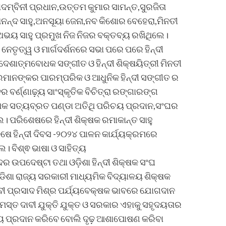
ଦମ୍ବିନୀ ପ୍ରଧାନ,ଉତ୍ତମ କୁମାର ସାମନ୍ତ,ସୁରଜିତା
ତାନନ୍ଦ ସାହୁ,ଅନସୂୟା ଜେନା,ନବ କିଶୋର ବେହେରା,ମିନତୀ
ଅଭୟ ସାହୁ ପ୍ରମୁଖ ନିଜ ନିଜର ବକ୍ତବ୍ୟ ରଖିଥିଲେ।
 ନେତୃତ୍ୱ ଓ ମାର୍ଗଦର୍ଶନରେ ସଭା ପରେ ପରେ ହିନ୍ଦୀ
ଦେଶାତ୍ମବୋଧକ ସଙ୍ଗୀତ ଓ ହିନ୍ଦୀ ଶିକ୍ଷୟିତ୍ରୀ ମିନତୀ
୍ରମାନଙ୍କର ପାରମ୍ପରିକ ଓ ଆଧୁନିକ ହିନ୍ଦୀ ସଙ୍ଗୀତ ର
ର୍ଣ୍ଣାଢ଼୍ୟ ସାଂସ୍କୃତିକ ବିଚିତ୍ରା ରଙ୍ଗାରଙ୍ଗ
ିକ୍ଷକ ସତ୍ୟବ୍ରତ ପଣ୍ଡା ଅତିଥି ପରିଚୟ ପ୍ରଦାନ,ସଂଘର
େ। ପରିଶେଷରେ ହିନ୍ଦୀ ଶିକ୍ଷକ ରମାକାନ୍ତ ସାହୁ
 ହିନ୍ଦୀ ଦିବସ -୨୦୨୪ ପାଳନ କାର୍ଯ୍ୟକ୍ରମରେ
। ବିଶ୍ଵ ଭାଷା ଓ ସାହିତ୍ୟ
ଉପଦେଷ୍ଟା ତଥା ଓଡ଼ିଶା ହିନ୍ଦୀ ଶିକ୍ଷକ ସଂଘ
ଡିଶା ରାଜ୍ୟ ସରକାରୀ ମାଧ୍ୟମିକ ବିଦ୍ୟାଳୟ ଶିକ୍ଷକ
ବୀ ପ୍ରସାଦ ମିଶ୍ର ପର୍ଯ୍ୟବେକ୍ଷକ ଭାବରେ ଯୋଗଦାନ
ସମସ୍ତ ଦାବୀ ଯୁକ୍ତି ଯୁକ୍ତ ଓ ସରକାର ଏହାକୁ ସହୃଦୟତାର
ୟାୟ ପ୍ରଦାନ କରିବେ ବୋଲି ଦୃଢ଼ ଆଶାପୋଷଣ କରିବା