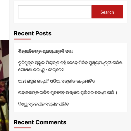
Search
Recent Posts
ଶିକ୍ଷାବିତଙ୍କ ଶ୍ରଦ୍ଧାଞ୍ଜଳି ସଭା
ତୃଟିମୁକ୍ତ ସ୍କୁଲ ପିଲାଙ୍କ ବହି କେବେ ମିଳିବ ମୁଖ୍ୟମନ୍ତ୍ରୀ ତାରିଖ
ଘୋଷଣା କରନ୍ତୁ : କଂଗ୍ରେସ
ଆମ ରାହୁଳ ଗାନ୍ଧୀ” ଓଡିଆ ସଙ୍ଗୀତ ଉନ୍ମୋଚିତ
ନାବାଳକଙ୍କ ଗଳିତ ମୃତଦେହ ଉଦ୍ଧାର:ପୁଲିସର ତଦନ୍ତ ଜାରି ।
ବିଶ୍ୱ ସ୍ତନପାନ ସପ୍ତାହ ପାଳିତ
Recent Comments