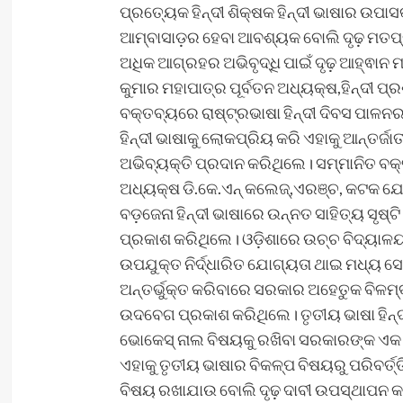
ପ୍ରତ୍ୟେକ ହିନ୍ଦୀ ଶିକ୍ଷକ ହିନ୍ଦୀ ଭାଷାର ଉପା
ଆମ୍ବାସାଡ଼ର ହେବା ଆବଶ୍ୟକ ବୋଲି ଦୃଢ଼ ମତପ୍ର
ଅଧିକ ଆଗ୍ରହର ଅଭିବୃଦ୍ଧି ପାଇଁ ଦୃଢ଼ ଆହ୍ଵାନ 
କୁମାର ମହାପାତ୍ର ପୂର୍ବତନ ଅଧ୍ୟକ୍ଷ,ହିନ୍ଦୀ 
ବକ୍ତବ୍ୟରେ ରାଷ୍ଟ୍ରଭାଷା ହିନ୍ଦୀ ଦିବସ ପାଳନର 
ହିନ୍ଦୀ ଭାଷାକୁ ଲୋକପ୍ରିୟ କରି ଏହାକୁ ଆନ୍ତର୍ଜାତ
ଅଭିବ୍ୟକ୍ତି ପ୍ରଦାନ କରିଥିଲେ। ସମ୍ମାନିତ ବକ୍ତ
ଅଧ୍ୟକ୍ଷ ଡି.କେ.ଏନ୍ କଲେଜ୍,ଏରଞ୍ଚ, କଟକ ଯ
ବଡ଼ଜେନା ହିନ୍ଦୀ ଭାଷାରେ ଉନ୍ନତ ସାହିତ୍ୟ ସୃଷ୍
ପ୍ରକାଶ କରିଥିଲେ। ଓଡ଼ିଶାରେ ଉଚ୍ଚ ବିଦ୍ୟାଳୟ
ଉପଯୁକ୍ତ ନିର୍ଦ୍ଧାରିତ ଯୋଗ୍ୟତା ଥାଇ ମଧ୍ୟ ସ
ଅନ୍ତର୍ଭୁକ୍ତ କରିବାରେ ସରକାର ଅହେତୁକ ବିଳମ୍
ଉଦବେଗ ପ୍ରକାଶ କରିଥିଲେ। ତୃତୀୟ ଭାଷା ହିନ୍ଦୀ 
ଭୋକେସ୍ ନାଲ ବିଷୟକୁ ରଖିବା ସରକାରଙ୍କ ଏକ ନ
ଏହାକୁ ତୃତୀୟ ଭାଷାର ବିକଳ୍ପ ବିଷୟରୁ ପରିବର୍ତ
ବିଷୟ ରଖାଯାଉ ବୋଲି ଦୃଢ଼ ଦାବୀ ଉପସ୍ଥାପନ କର