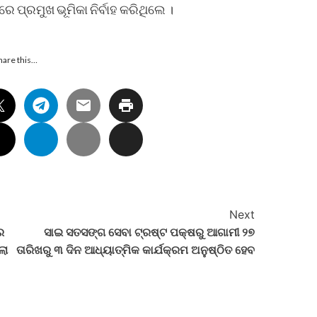
ପ୍ରମୁଖ ଭୂମିକା ନିର୍ବାହ କରିଥିଲେ ।
hare this…
Next
ର
ସାଇ ସତସଙ୍ଗ ସେବା ଟ୍ରଷ୍ଟ ପକ୍ଷରୁ ଆଗାମୀ ୨୭
ଲା
ତାରିଖରୁ ୩ ଦିନ ଆଧ୍ୟାତ୍ମିକ କାର୍ଯକ୍ରମ ଅନୁଷ୍ଠିତ ହେବ