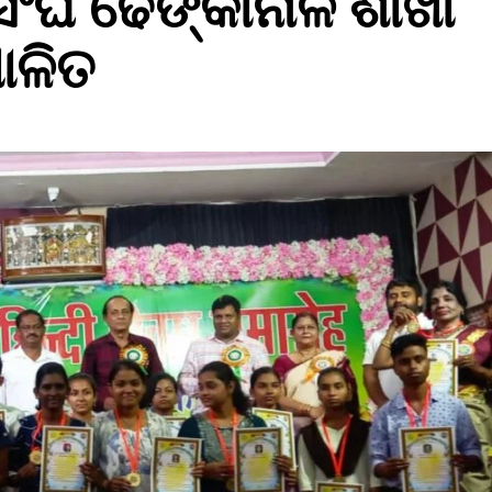
କ ସଂଘ ଢେଙ୍କାନାଳ ଶାଖା
ପାଳିତ