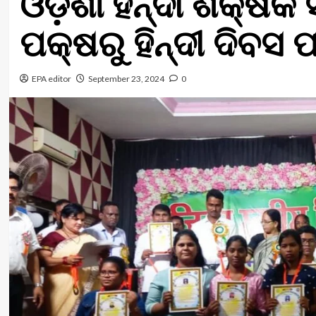
ଓଡ଼ିଶା ହିନ୍ଦୀ ଶିକ୍ଷ
ପକ୍ଷରୁ ହିନ୍ଦୀ ଦିବସ 
EPA editor
September 23, 2024
0