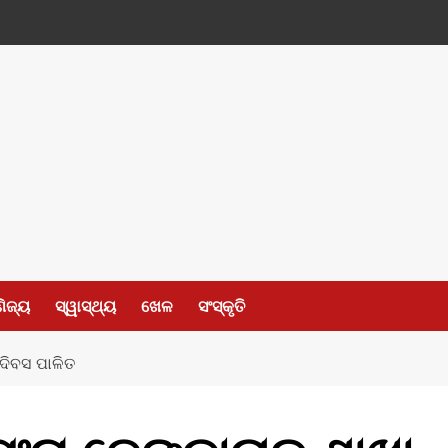
ଣିଜ୍ୟ
ସ୍ୱାସ୍ଥ୍ୟ
ଖେଳ
ସଂସ୍କୃତି
 ଦିବସ ପାଳିତ