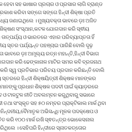
ସକ ହେବା ସହ ଭାଷାର ପ୍ରଚାର ଓ ପ୍ରସାର ଲାଗି ବ୍ରାଣ୍ଡ
କାଶ କରିବା ସଙ୍ଗେ ସଙ୍ଗେ ହିନ୍ଦୀ ଶିକ୍ଷା ପ୍ରତି
ମଧ୍ୟ ଜଣାଇଥିଲେ । ମୁଖ୍ୟବକ୍ତା ଭାବରେ ଡ଼ଃ ଅଜିତ
ପ୍ରଶିକ୍ଷଣ ସଂସ୍ଥାନ,କଟକ ଯୋଗଦାନ କରି ସ୍ଵୀୟ
ତାତ୍ପର୍ଯ୍ୟ ଓ ଭାରତରେ ଏହାର ପରିବ୍ୟାପ୍ତତା ହିଁ
ୀୟ ସ୍ତର ପର୍ଯ୍ୟନ୍ତ ପହଞ୍ଚାଇ ପାରିଛି ବୋଲି ଦୃଢ଼
ା ଭାବରେ ଡ଼ଃ ଅମୂଲ୍ୟ ରତ୍ନ ମହାନ୍ତି,ହିନ୍ଦୀ ବିଭାଗ
ୋଗଦାନ କରି ଢେଙ୍କାନାଳ ମାଟିର ସମର କବି ବ୍ରଜନାଥ
ଟି କରି ସ୍ୱ ପ୍ରତିଭାର ପରିଚୟ ପ୍ରଦାନ କରିଛନ୍ତି ବୋଲି
 ସ୍ତରରେ ହିନ୍ଦୀ ଶିକ୍ଷୟିତ୍ରୀ ଶିକ୍ଷକ ମାନଙ୍କର
େମାନଙ୍କୁ ପ୍ରଧାନ ଶିକ୍ଷକ ପଦବୀ ପାଇଁ କ୍ୟାଡ଼ରରେ
ବ ଓ ଟାଳଟୁଳ ନୀତି ଅବଲମ୍ବନ କରୁଥିବାରୁ ସଭାରେ
ତଥା ସଂସ୍କୃତ ସହ ୫୦ ନମ୍ବର ପ୍ରାକ୍ଟିକାଲ ମାର୍କ ଥିବା
ିନ୍ଦନୀୟ,ବୈମାତୃକ ଅଭିସନ୍ଧି ମୂଳକ ପଦକ୍ଷେପ ଓ
୍ତିତ କରି ୧୦୦ ମାର୍କ ରଖି ସ୍ଵତନ୍ତ୍ର ଭୋକେସନାଲ
ିଥିଲେ । ସେହିପରି ହିନ୍ଦୀରେ ସ୍ନାତକତ୍ତୋର