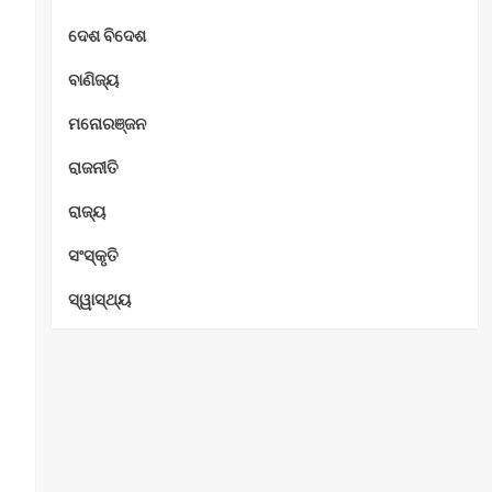
ଦେଶ ବିଦେଶ
ବାଣିଜ୍ୟ
ମନୋରଞ୍ଜନ
ରାଜନୀତି
ରାଜ୍ୟ
ସଂସ୍କୃତି
ସ୍ୱାସ୍ଥ୍ୟ