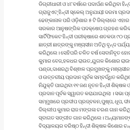
ଡିଗ୍ରୀଧାରୀ ଓ ୪୮ବର୍ଷରେ ପଦାର୍ପଣ କରିଥିବା ହିନ
ଗ୍ରାଜୁଏଟ୍ ହିନ୍ଦୀ ସ୍କେଲ୍ ଅନୁଯାୟୀ ଦରମା ପ୍
ଢେଙ୍କାନାଳ ପରି ଓଡ଼ିଶାର ୫ ଟି ଜିଲ୍ଲାରେ ଏହା
ସରକାର ଆନୁଷଙ୍ଗିକ ପଦକ୍ଷେପ ଗ୍ରହଣ କରିବାକୁ
ସାର୍ଟିଫିକେଟ ହିନ୍ଦୀ ପରୀକ୍ଷାରେ ଶତକଡା ୯୦ ପ୍
ଛାତ୍ରୀ ଛାତ୍ରଙ୍କୁ ମଞ୍ଚାସୀନ ଅତିଥି ବୃନ୍ଦ ପର
କରିଥିଲେ। ସେହିପରି ଚଳିତ ବର୍ଷ ସେବାନିବୃତ ହୋଇଥ
କୁମାର ବେଜ,ହଳଧର ରାଉତ,ଯୁଗଳ କିଶୋର ରାଉତ,ଉ
ପଣ୍ଡା,ଦାଶରଥି ବିଶ୍ଵାଳ ପ୍ରମୁଖଙ୍କୁ ମଞ୍ଚାସୀନ
ଓ ଉତ୍ତରୀୟ ପ୍ରଦାନ ପୂର୍ବକ ସମ୍ବର୍ଦ୍ଧିତ କରି
ନିଯୁକ୍ତି ପାଇଥିବା ୧୧ ଜଣ ନୂତନ ହିନ୍ଦୀ ଶିକ୍ଷକ
ପ୍ରଦାନ ପୂର୍ବକ ସ୍ୱାଗତ କରାଯାଇଥିଲା । ସଭା ପ୍ର
ସମ୍ମୁଖରେ ପ୍ରଦୀପ ପ୍ରଜ୍ବଳନ,ପୁଷ୍ପ, ଧୂପ, ଦୀ
ଦିଲ୍ଲୀପ କୁମାର ରାଜ ମଙ୍ଗଳା ଚରଣ ଗାନ କରିଥିଲ
ସ୍ବାଗତ ସଙ୍ଗୀତ ଗାନ କରିଥିଲେ। ଅନ୍ୟମାନଙ୍
ବିଦ୍ୟାଳୟର ବରିଷ୍ଠ ହିନ୍ଦୀ ଶିକ୍ଷକ କିଶୋର ଚ