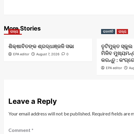
More Stories
ରାଜ୍ୟ
ରାଜନୀତି
ରାଜ୍ୟ
ଶିକ୍ଷାବିତଙ୍କ ଶ୍ରଦ୍ଧାଞ୍ଜଳି ସଭା
ତୃଟିମୁକ୍ତ ସ୍କୁ
ମିଳିବ ମୁଖ୍ୟମନ୍
EPA editor
August 7, 2026
0
କରନ୍ତୁ : କଂଗ୍ର
EPA editor
Aug
Leave a Reply
Your email address will not be published.
Required fields are
Comment
*