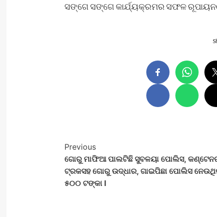
ସଙ୍ଗେ ସଙ୍ଗେ କାର୍ଯ୍ୟକ୍ରମର ସଫଳ ରୂପାୟନରେ 
S
Post
Previous
ଗୋରୁ ମାଫିଆ ପାଲଟିଛି ସୁବଳୟା ପୋଲିସ, କଣ୍ଟେନ
Navigation
ଟ୍ରକସହ ଗୋରୁ ଉଦ୍ଧାର, ଗାଇପିଛା ପୋଲିସ ନେଉଥି
୫୦୦ ଟଙ୍କା l