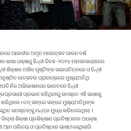
ରିସରରେ ଆଜାଦୀର ଅମୃତ ମହୋତ୍ସବ ପାଳନ ବର୍ଷ
ନାଳ ଶାଖା ପକ୍ଷରୁ ହିନ୍ଦୀ ଦିବସ -୨୦୨୪ ମହାସମାରୋହରେ
 ଶିକ୍ଷକ ଅଖିଳ ପୃଷ୍ଟିଙ୍କ ସଭାପତିତ୍ବରେ ଓ ହିନ୍ଦୀ
ନୁଷ୍ଠିତ ଉତ୍ସବର ପ୍ରାରମ୍ଭରେ ମୁଖ୍ୟଅତିଥି
େନାପତି ନିଜ ଅଭିଭାଷଣରେ ଭାରତରେ ହିନ୍ଦୀ
ପ୍ରସାରୀ ପ୍ରଭାବ ରହିଥିବାରୁ ସମସ୍ତେ ଏହି ଭାଷାକୁ
ନ କରିଥିଲେ। ତତ୍ ସଙ୍ଗେ ସଙ୍ଗେ ମୁଖ୍ୟଅତିଥିଙ୍କ
୍ଥିତ ସମସ୍ତଙ୍କୁ ମନ୍ତ୍ର ମୁଗ୍ଧ କରିଦେଇଥିଲା ।
ଜିଲ୍ଲା ଶିକ୍ଷା ପ୍ରଶିକ୍ଷଣ ପ୍ରତିଷ୍ଠାନର ଅଧକ୍ଷ
ଦୀ ଆମ ପରିଚୟ ଓ ପ୍ରତିଷ୍ଠାର ଭାଷା l ସେଥିଲାଗି