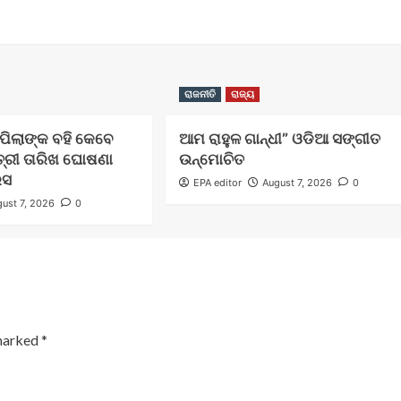
ରାଜନୀତି
ରାଜ୍ୟ
ଲ ପିଲାଙ୍କ ବହି କେବେ
ଆମ ରାହୁଳ ଗାନ୍ଧୀ” ଓଡିଆ ସଙ୍ଗୀତ
ତ୍ରୀ ତାରିଖ ଘୋଷଣା
ଉନ୍ମୋଚିତ
େସ
EPA editor
August 7, 2026
0
ust 7, 2026
0
 marked
*