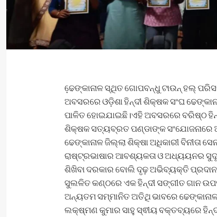
ଢେ଼ଙ୍କାନାଳ ସ୍ଥିତ ଗୋପବନ୍ଧୁ ଟାଉନ୍ ହଲ୍ ପ
ଅବସରରେ ଓଡ଼ିଶା ହିନ୍ଦୀ ଶିକ୍ଷକ ସଂଘ ଢେଙ୍କା
ପାଳିତ ହୋଇଯାଇଛି।ଏହି ଅବସରରେ ବରିଷ୍ଠ ହିନ୍ଦୀ
ଶିକ୍ଷକ ସତ୍ୟବ୍ରତ ପଣ୍ଡାଙ୍କ ସଂଯୋଜନାରେ ଅ
ଢେଙ୍କାନାଳ ଜିଲ୍ଲା ଶିକ୍ଷା ଅଧିକାରୀ ବିନୀତା ସ
ରାଷ୍ଟ୍ରଭାଷାର ଆବଶ୍ୟକତା ଓ ଅଧ୍ୟୟନର ସୁଦୂର
ଶିଖିବା ଦରକାର ବୋଲି ଦୃଢ଼ ଅଭିବ୍ୟକ୍ତି ପ୍ରଦା
ସୁଲଳିତ କଣ୍ଠରେ ଏକ ହିନ୍ଦୀ ସଙ୍ଗୀତ ଗାନ ଉପସ
ଅନ୍ୟତମ ସମ୍ମାନିତ ଅତିଥି ଭାବରେ ଢେଙ୍କାନାଳ 
ଲକ୍ଷ୍ମଣ କୁମାର ସାହୁ ସ୍ଵୀୟ ବକ୍ତବ୍ୟରେ ହିନ୍