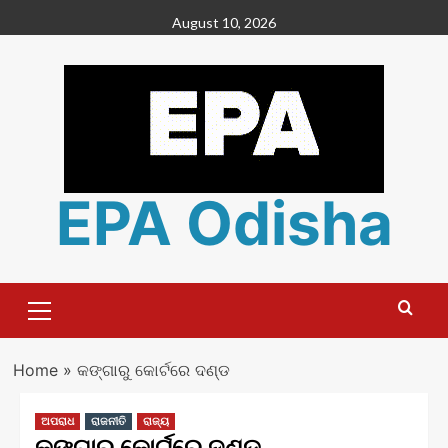
Skip
August 10, 2026
to
content
EPA Odisha
Primary
Menu
Home
»
କଙ୍ଗାରୁ କୋର୍ଟରେ ଦଣ୍ଡ
ଅପରାଧ
ରାଜନୀତି
ରାଜ୍ୟ
କଙ୍ଗାରୁ କୋର୍ଟରେ ଦଣ୍ଡ