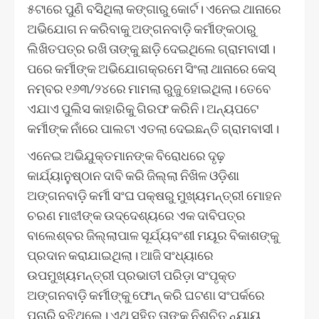
୫ଟାରେ ପୁଣି ବସିଥିଲା କଙ୍ଗାରୁ କୋର୍ଟ। ଏନେଇ ଥାନାରେ
ଅଭିଯୋଗ ନ କରିବାକୁ ଅଙ୍ଗନବାଡ଼ି କର୍ମୀଙ୍କଠାରୁ
ଲିଖିତପତ୍ର ରଖି ତାଙ୍କୁ ଛାଡ଼ି ଦେଇଥିଲେ ଗ୍ରାମବାସୀ।
ପରେ କର୍ମୀଙ୍କ ଅଭିଯୋଗକ୍ରମେ ସିଂଲା ଥାନାରେ କେସ୍‌
ନମ୍ବର ୧୬୩/୨୪ରେ ମାମଲା ରୁଜୁ ହୋଇଥିଲା। ତେବେ
ଏଯାଏ ପୁଲିସ କାହାରିକୁ ଗିରଫ କରିନି। ଅନ୍ୟପଟେ
କର୍ମୀଙ୍କ ନାଁରେ ପାଲଟା ଏତଲା ଦେଇଛନ୍ତି ଗ୍ରାମବାସୀ।
ଏନେଇ ଅଭିଯୁକ୍ତମାନଙ୍କ ବିରୋଧରେ ଦୃଢ଼
କାର୍ଯ୍ୟାନୁଷ୍ଠାନ ଦାବି କରି ଜିଲ୍ଲା ନିଖିଳ ଓଡ଼ିଶା
ଅଙ୍ଗନବାଡ଼ି କର୍ମୀ ସଂଘ ପକ୍ଷରୁ ମୁଖ୍ୟମନ୍ତ୍ରୀ ମୋହନ
ଚରଣ ମାଝୀଙ୍କ ଉଦ୍ଦେଶ୍ୟରେ ଏକ ଦାବିପତ୍ର
ବାଲେଶ୍ବର ଜିଲ୍ଲାପାଳ ସୂର୍ଯ୍ୟବଂଶୀ ମୟୂର ବିକାଶଙ୍କୁ
ପ୍ରଦାନ କରାଯାଇଥିଲା। ଆଜି ସଂଧ୍ୟାରେ
ଉପମୁଖ୍ୟମନ୍ତ୍ରୀ ପ୍ରଭାତୀ ପରିଡ଼ା ସଂପୃକ୍ତ
ଅଙ୍ଗନବାଡ଼ି କର୍ମୀଙ୍କୁ ଫୋନ୍‌ କରି ଘଟଣା ସଂପର୍କରେ
ପଚାରି ବୁଝିଥିଲେ। ଏଥି ସହିତ ତାଙ୍କୁ ନିଶ୍ଚିତ ନ୍ୟାୟ