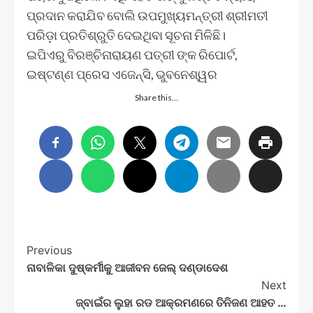
ପ୍ରଦାନ କରାଯିବ ବୋଲି ଉପମୁଖ୍ୟମନ୍ତ୍ରୀ ଶ୍ରୀମତୀ
ପରିଡ଼ା ପ୍ରତିଶ୍ରୁତି ଦେଇଥିବା ସୂଚନା ମିଳିଛି।
ଇପିଏରୁ ବିରଞ୍ଚିନାରାୟଣ ପତ୍ରୀ ଙ୍କ ରିପୋର୍ଟ,
ଇଷ୍ଟଣ୍ଣ ପ୍ରେସ ଏଜେନ୍ସି, ଭୁବନେଶ୍ୱର
Share this…
Post
Previous
ନାବାଳିକା ଦୁଷ୍କର୍ମୀକୁ ଆଜୀବନ ଜେଲ୍‌ ଦଣ୍ଡାଦେଶ
Navigation
Next
ଜ୍ବାଇଁର ଲୁହା ରଡ ଆକ୍ରମଣରେ ତିନିଜଣ ଆହତ …