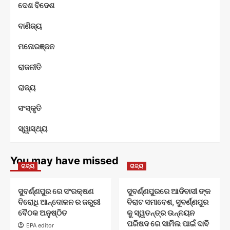
ଦେଶ ବିଦେଶ
ବାଣିଜ୍ୟ
ମନୋରଞ୍ଜନ
ରାଜନୀତି
ରାଜ୍ୟ
ସଂସ୍କୃତି
ସ୍ୱାସ୍ଥ୍ୟ
You may have missed
ରାଜ୍ୟ
ରାଜ୍ୟ
ସୁବର୍ଣ୍ଣପୁର ରେ ସଂରକ୍ଷଣ
ସୁବର୍ଣ୍ଣପୁରରେ ଆଦିବାସୀ ଙ୍କ
ବିରୋଧି ଆନ୍ଦୋଳନ ର ଜରୁରୀ
ବିରାଟ ସମାବେଶ, ସୁବର୍ଣ୍ଣପୁର
ବୈଠକ ଅନୁଷ୍ଠିତ
କୁ ସ୍ୱତନ୍ତ୍ର ଉନ୍ନୟନ
ପରିଷଦ ରେ ସାମିଲ ପାଇଁ ଦାବି
EPA editor