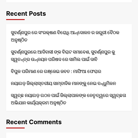
Recent Posts
ସୁବର୍ଣ୍ଣପୁର ରେ ସଂରକ୍ଷଣ ବିରୋଧି ଆନ୍ଦୋଳନ ର ଜରୁରୀ ବୈଠକ
ଅନୁଷ୍ଠିତ
ସୁବର୍ଣ୍ଣପୁରରେ ଆଦିବାସୀ ଙ୍କ ବିରାଟ ସମାବେଶ, ସୁବର୍ଣ୍ଣପୁର କୁ
ସ୍ୱତନ୍ତ୍ର ଉନ୍ନୟନ ପରିଷଦ ରେ ସାମିଲ ପାଇଁ ଦାବି
ବିପୁଳ ପରିମାଣ ରେ ଗଞ୍ଜେଇ ଜବତ : ମାଫିଆ ଫେରାର
ନୟାଗଡ଼ ଜିଲ୍ଲାସ୍ତରୀୟ ସାମ୍ବାଦିକ ମାନଙ୍କୁ ନେଇ ବନ୍ଧୁମିଳନ
ସ୍ୱଚ୍ଛ ନୟାଗଡ଼ ଗଠନ ପାଇଁ ଜିଲ୍ଲାପାଳଙ୍କ ନେତୃତ୍ୱରେ ସ୍ୱଚ୍ଛତା
ଅଭିଯାନ କାର୍ଯ୍ୟକ୍ରମ ଅନୁଷ୍ଠିତ
Recent Comments