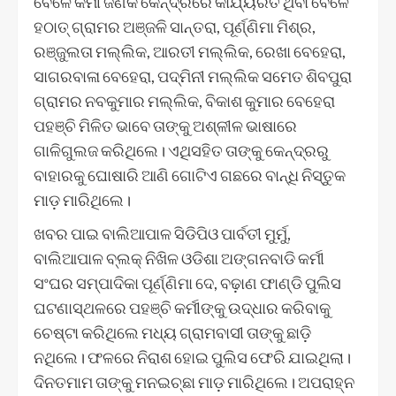
ବେଳେ କର୍ମୀ ଜଣକ କେନ୍ଦ୍ରରେ କାର୍ଯ୍ୟରତ ଥିବା ବେଳେ
ହଠାତ୍‌ ଗ୍ରାମର ଅଞ୍ଜଳି ସାନ୍ତରା, ପୂର୍ଣ୍ଣିମା ମିଶ୍ର,
ରଞ୍ଜୁଲତା ମଲ୍ଲିକ, ଆରତୀ ମଲ୍ଲିକ, ରେଖା ବେହେରା,
ସାଗରବାଳା ବେହେରା, ପଦ୍ମିନୀ ମଲ୍ଲିକ ସମେତ ଶିବପୁରା
ଗ୍ରାମର ନବକୁମାର ମଲ୍ଲିକ, ବିକାଶ କୁମାର ବେହେରା
ପହଞ୍ଚି ମିଳିତ ଭାବେ ତାଙ୍କୁ ଅଶ୍ଳୀଳ ଭାଷାରେ
ଗାଳିଗୁଲଜ କରିଥିଲେ। ଏଥିସହିତ ତାଙ୍କୁ କେନ୍ଦ୍ରରୁ
ବାହାରକୁ ଘୋଷାରି ଆଣି ଗୋଟିଏ ଗଛରେ ବାନ୍ଧି ନିସ୍ତୁକ
ମାଡ଼ ମାରିଥିଲେ।
ଖବର ପାଇ ବାଲିଆପାଳ ସିଡିପିଓ ପାର୍ବତୀ ମୁର୍ମୁ,
ବାଲିଆପାଳ ବ୍ଲକ୍‌ ନିଖିଳ ଓଡିଶା ଅଙ୍ଗନବାଡି କର୍ମୀ
ସଂଘର ସମ୍ପାଦିକା ପୂର୍ଣ୍ଣିମା ଦେ, ବଢ଼ାଣ ଫାଣ୍ଡି ପୁଲିସ
ଘଟଣାସ୍ଥଳରେ ପହଞ୍ଚି କର୍ମୀଙ୍କୁ ଉଦ୍ଧାର କରିବାକୁ
ଚେଷ୍ଟା କରିଥିଲେ ମଧ୍ୟ ଗ୍ରାମବାସୀ ତାଙ୍କୁ ଛାଡ଼ି
ନଥିଲେ। ଫଳରେ ନିରାଶ ହୋଇ ପୁଲିସ ଫେରି ଯାଇଥିଲା।
ଦିନତମାମ ତାଙ୍କୁ ମନଇଚ୍ଛା ମାଡ଼ ମାରିଥିଲେ। ଅପରାହ୍ନ