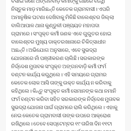
ବସାଇ ଜଣେ ଅଙ୍ଗନବାଡ଼ି କର୍ମୀଙ୍କୁ ଗଛରେ ବାନ୍ଧି
ନିସ୍ତୁକ ମାଡ଼ ମାରିଛନ୍ତି କେତେକ ଗ୍ରାମବାସୀ। ଏପରି
ଅମାନୁଷିକ ଘଟଣା ଦେଖିବାକୁ ମିଳିଛି ବାଲେଶ୍ବର ଜିଲ୍ଲା
ବାଲିଆପାଳ ଥାନା କୁଣ୍ଡୁଳୀ ପଞ୍ଚାୟତ ମହାପଦା
ଗ୍ରାମରେ। ସଂପୃକ୍ତ କର୍ମୀ ଜଣକ ଏବେ ଗୁରୁତର ହୋଇ
ବାଲେଶ୍ବର ମୁଖ୍ୟ ଡାକ୍ତରଖାନାରେ ଚିକିତ୍ସାଧୀନ
ଅଛନ୍ତି। ଅଭିଯୋଗ ଅନୁସାରେ, ଏବେ ସୁଭଦ୍ରା
ଯୋଜନାରେ ନାଁ ପଞ୍ଜୀକରଣ ଚାଲିଛି। ସରକାରଙ୍କ
ନିର୍ଦ୍ଦେଶ ମୁତାବକ ସଂପୃକ୍ତ ଅଙ୍ଗନବାଡ଼ି କର୍ମୀ ଫର୍ମ
ବଣ୍ଟନ କାର୍ଯ୍ୟ କରୁଥିଲେ। ଏହି ସମୟରେ ଗ୍ରାମର
କେତେକ ଲୋକ ଆସି ତାଙ୍କୁ ଉକ୍ତ କାର୍ଯ୍ୟ ନ କରିବାକୁ
କହିଥିଲେ। କିନ୍ତୁ ସଂପୃକ୍ତ କର୍ମୀ ସେମାନଙ୍କ କଥା ନମାନି
ଫର୍ମ ବଣ୍ଟନ କରିବା ସହିତ ସରକାରଙ୍କ ନିର୍ଦ୍ଦେଶ ମୁତାବକ
ସୁଭଦ୍ରା ଯୋଜନା ପାଇଁ ଗ୍ରାମରେ ରାଲି କରିଥିଲେ। ଏହାକୁ
ନେଇ କେତେକ ଗ୍ରାମବାସୀ ତାଙ୍କ ଉପରେ ଆକ୍ରୋଶ
ରଖିଥିଲେ। ତେବେ ସେପ୍ଟେମ୍ବର ୧୯ ତାରିଖ ଦିନ ୧୧ଟା