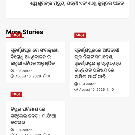
ଶ୍ୱଶୁରଙ୍କ ମୃତ୍ୟୁ, ପତ୍ନୀ ଏବଂ ଶାଶୁ ଗୁରୁତର ଆହତ
More Stories
ରାଜ୍ୟ
ରାଜ୍ୟ
ସୁବର୍ଣ୍ଣପୁର ରେ ସଂରକ୍ଷଣ
ସୁବର୍ଣ୍ଣପୁରରେ ଆଦିବାସୀ
ବିରୋଧି ଆନ୍ଦୋଳନ ର
ଙ୍କ ବିରାଟ ସମାବେଶ,
ଜରୁରୀ ବୈଠକ ଅନୁଷ୍ଠିତ
ସୁବର୍ଣ୍ଣପୁର କୁ ସ୍ୱତନ୍ତ୍ର
ଉନ୍ନୟନ ପରିଷଦ ରେ
EPA editor
ସାମିଲ ପାଇଁ ଦାବି
August 10, 2026
0
EPA editor
August 10, 2026
0
ରାଜ୍ୟ
ବିପୁଳ ପରିମାଣ ରେ
ଗଞ୍ଜେଇ ଜବତ : ମାଫିଆ
ଫେରାର
EPA editor