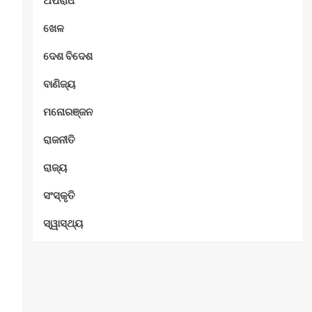
ଅପରାଧ
ଖେଳ
ଦେଶ ବିଦେଶ
ବାଣିଜ୍ୟ
ମନୋରଞ୍ଜନ
ରାଜନୀତି
ରାଜ୍ୟ
ସଂସ୍କୃତି
ସ୍ୱାସ୍ଥ୍ୟ