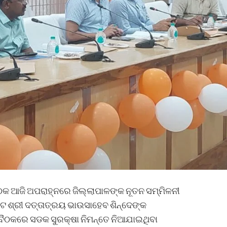
ଠକ ଆଜି ଅପରାହ୍ନରେ ଜିଲ୍ଲାପାଳଙ୍କ ନୂତନ ସମ୍ମିଳନୀ
େଟ ଶ୍ରୀ ଦତ୍ତାତ୍ରୟ ଭାଉସାହେବ ଶିନ୍ଦେଙ୍କ
ୈଠକରେ ସଡକ ସୁରକ୍ଷା ନିମନ୍ତେ ନିଆଯାଇଥିବା