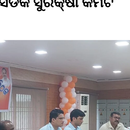
ସଡକ ସୁରକ୍ଷା କମିଟି