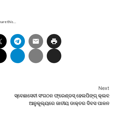
hare this…
Next
ସ୍ବେଛାସେବୀ ସଂଗଠନ ଫ୍ରେଣ୍ଡସ୍ ହେଲପିଙ୍ଗ୍ କ୍ଲବ୍
ଆନୁକୂଲ୍ୟରେ ଜାତୀୟ ଡାକ୍ତର ଦିବସ ପାଳନ