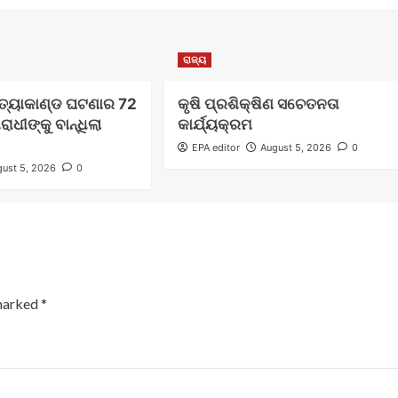
ରାଜ୍ୟ
୍ୟାକାଣ୍ଡ ଘଟଣାର 72
କୃଷି ପ୍ରଶିକ୍ଷିଣ ସଚେତନତା
ଧୀଙ୍କୁ ବାନ୍ଧିଲା
କାର୍ଯ୍ୟକ୍ରମ
EPA editor
August 5, 2026
0
ust 5, 2026
0
 marked
*