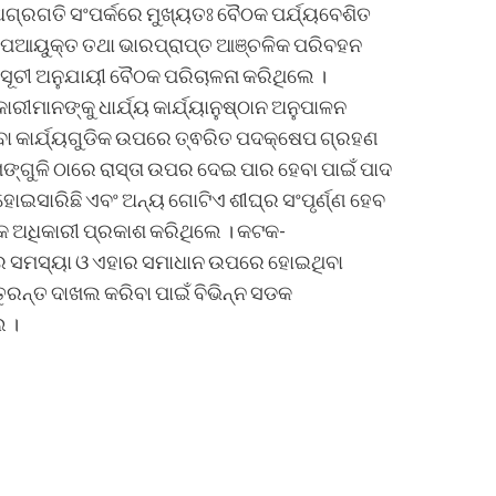
ୟୀ ଅଗ୍ରଗତି ସଂପର୍କରେ ମୁଖ୍ୟତଃ ବୈଠକ ପର୍ଯ୍ୟବେଶିତ
 ଉପଆୟୁକ୍ତ ତଥା ଭାରପ୍ରାପ୍ତ ଆଞ୍ଚଳିକ ପରିବହନ
୍ୟସୂଚୀ ଅନୁଯାୟୀ ବୈଠକ ପରିଚାଳନା କରିଥିଲେ ।
ାରୀମାନଙ୍କୁ ଧାର୍ଯ୍ୟ କାର୍ଯ୍ୟାନୁଷ୍ଠାନ ଅନୁପାଳନ
 ଥିବା କାର୍ଯ୍ୟଗୁଡିକ ଉପରେ ତ୍ଵରିତ ପଦକ୍ଷେପ ଗ୍ରହଣ
ମଙ୍ଗୁଳି ଠାରେ ରାସ୍ତା ଉପର ଦେଇ ପାର ହେବା ପାଇଁ ପାଦ
 ହୋଇସାରିଛି ଏବଂ ଅନ୍ୟ ଗୋଟିଏ ଶୀଘ୍ର ସଂପୃର୍ଣ୍ଣ ହେବ
କ ଅଧିକାରୀ ପ୍ରକାଶ କରିଥିଲେ । କଟକ-
୍ତାର ସମସ୍ୟା ଓ ଏହାର ସମାଧାନ ଉପରେ ହୋଇଥିବା
 ତୁରନ୍ତ ଦାଖଲ କରିବା ପାଇଁ ବିଭିନ୍ନ ସଡକ
େ ।