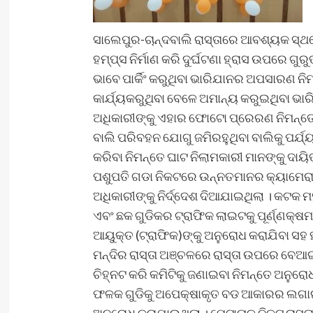
ସାଲେପୁର-ଚାନ୍ଦବାଲି ରାସ୍ତାରେ ଆବଶ୍ୟକ ସ୍ଥଳ
ହମ୍ପ୍ସ ନିର୍ମାଣ କରି ଦୁର୍ଘଟଣା ହ୍ରାସ ଉପରେ
ଭାବେ ପାର୍କିଂ କରୁଥିବା ଭାରିଯାନର ଅପସାରଣ ନିମ
କାର୍ଯ୍ୟକରୁଥିବା ବେଳେ ଅମାନ୍ୟ କରୁଇଥିବା ଭାର
ଅଧିକାରୀଙ୍କୁ ଏହାର ଫୋଟୋ ପ୍ରେରଣ ନିମନ୍ତେ କ
ବାଲି ପରିବହନ ଯୋଗୁ ଜମିରହୁଥିବା ବାଲିକୁ ପର୍ଯ୍
କରିବା ନିମନ୍ତେ ଘାଟ ନିଲାମକାରୀ ମାନଙ୍କୁ ଦାୟ
ପଶୁପତି ଗଡା ନିକଟରେ ଉନ୍ନତମାନର କ୍ୟାମେରା 
ଅଧିକାରୀଙ୍କୁ ନିର୍ଦ୍ଦେଶ ଦିଆଯାଇଥିଲା । କଟକ
ଏବଂ ଛକ ଗୁଡିକର ଟ୍ରାଫିକ ଲାଇଟକୁ ପୂର୍ଣ୍ଣକ୍ଷମ
ଆୟୁକ୍ତ (ଟ୍ରାଫିକ)ଙ୍କୁ ଅନୁରୋଧ କରାଯିବା 
ମନ୍ଦିର ରାସ୍ତା ଅଞ୍ଚଳରେ ରାସ୍ତା ଉପରେ ବେଆଇନ 
ଚିହ୍ନଟ କରି କମିଟିକୁ ଜଣାଇବା ନିମନ୍ତେ ଅନୁର
ଫଳକ ଗୁଡିକୁ ଅପେକ୍ଷାକୃତ ବଡ ଆକାରର ଲଗାଇବା
ଅନୁରୋଧ କରାଯାଇଥିଲା । ପେଟାନାଳ ନିକଟ ରାସ୍ତ