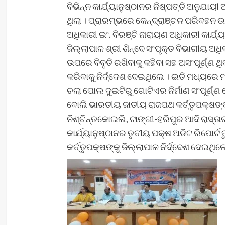
ବିଭିନ୍ନ କାର୍ଯ୍ୟାନୁଷ୍ଠାନର ନିଷ୍ପତ୍ତି ଅନୁଯା
ଥିଲା । ପ୍ରାରମ୍ଭରେ କେନ୍ଦ୍ରାଞ୍ଚଳ ପରିବହନ
ଅଧିକାରୀ ଇଂ. ବିରଞ୍ଚି ନାରାୟଣ ଅଧିକାରୀ କାର୍ଯ
ଜିଲ୍ଲାପାଳ ଶ୍ରୀ ଶିନ୍ଦେ ସଂପୃକ୍ତ ବିଭାଗୀୟ ଅଧିକ
ଉପରେ ବିବୃତି ରଖିବାକୁ କହିବା ସହ ଅସଂପୂର୍ଣ୍ଣ
କରିବାକୁ ନିର୍ଦ୍ଦେଶ ଦେଇଥିଲେ । ଇତି ମଧ୍ୟରେ 
ଚଲା ପୋଲ ଦୁଇଟିରୁ ଗୋଟିଏର ନିର୍ମାଣ ସଂପୂର୍ଣ୍ଣ
ବୋଲି ଭାରତୀୟ ଜାତୀୟ ରାଜପଥ କର୍ତ୍ତୃପକ୍ଷଙ୍
ନିଶ୍ଚିନ୍ତକୋଇଲି, ଟାଙ୍ଗୀ-ହରିପୁର ଆଦି ରାସ
କାର୍ଯ୍ୟାନୁଷ୍ଠାନର ତୃତୀୟ ପକ୍ଷ ଅଡିଟ ରିପୋର୍ଟ
କର୍ତ୍ତୃପକ୍ଷଙ୍କୁ ଜିଲ୍ଲାପାଳ ନିର୍ଦ୍ଦେଶ ଦେଇଥିଲ