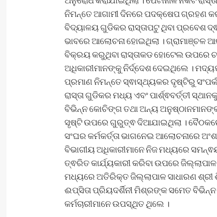
ନିମନ୍ତେ ଆଗାମୀ ଦିନରେ ପଦକ୍ଷେପ ଗ୍ରହଣ କରା
ବିଦ୍ୟାଳୟ ଗୁଡିକର ରାସ୍ତାପଟୁ ଥିବା ପ୍ରବେଶ ଦ
ଭାବରେ ଆଲୋଚନା ହୋଇଥିଲା । ଗ୍ରାମାଞ୍ଚଳ ଆର
ବିକ୍ରୟ କରୁଥିବା ରାସ୍ତାକଡ ହୋଟେଲ ଉପରେ ଚଢ
ଅଧିକାରୀମାନଙ୍କୁ ନିର୍ଦ୍ଦେଶ ଦେଇଥିଲେ । ମଦ
ପ୍ରମାଣ ନିମନ୍ତେ ସ୍ଵାସ୍ଥ୍ୟକର ଦୃଷ୍ଟିରୁ ସଂପର
ରାସ୍ତା ଗୁଡିକର ମଧ୍ୟ ଏବଂ ପାର୍ଶ୍ଵବର୍ତ୍ତୀ ସ୍ଥ
ବିଭିନ୍ନ କୋଚିଙ୍ଗ ତଥା ଅନ୍ୟ ଅନୁଷ୍ଠାନମାନଙ
ସୃଷ୍ଟି ଉପରେ ଗୁରୁତ୍ଵ ଦିଆଯାଇଥିଲା । ବୈଠକର
ସଂଘର କର୍ମକର୍ତ୍ତା ଭାଗନେଇ ଆଲୋଚନାରେ ଅଂଶଗ୍
ବିଭାଗୀୟ ଅଧିକାରୀମାନେ ନିଜ ମଧ୍ୟରେ ସମନ୍ଵୟ
ତ୍ଵରିତ କାର୍ଯ୍ୟକାରୀ କରିବା ଉପରେ ଜିଲ୍ଲାପାଳ
ମଧ୍ୟରେ ଅତିରିକ୍ତ ଜିଲ୍ଲାପାଳ ସାଧାରଣ ଶ୍ରୀ 
ଈପ୍ସିତା ପ୍ରିୟଦର୍ଶିନୀ ମିଶ୍ରଙ୍କ ସମେତ ବିଭିନ
କର୍ମଚାରୀମାନେ ଉପସ୍ଥିତ ଥିଲେ ।