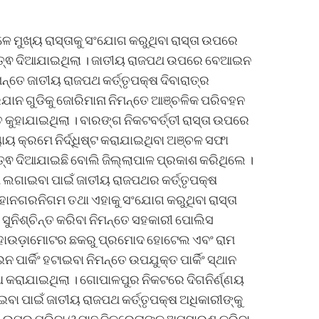
େ ମୁଖ୍ୟ ରାସ୍ତାକୁ ସଂଯୋଗ କରୁଥିବା ରାସ୍ତା ଉପରେ
 ଗୁରୁତ୍ଵ ଦିଆଯାଇଥିଲା । ଜାତୀୟ ରାଜପଥ ଉପରେ ବେଆଇନ
ନ୍ତେ ଜାତୀୟ ରାଜପଥ କର୍ତ୍ତୃପକ୍ଷ ଦିବାରାତ୍ର
ିଯାନ ଗୁଡିକୁ ଜୋରିମାନା ନିମନ୍ତେ ଆଞ୍ଚଳିକ ପରିବହନ
ୁହାଯାଇଥିଲା । ବାରଙ୍ଗ ନିକଟବର୍ତ୍ତୀ ରାସ୍ତା ଉପରେ
ୟାୟ କ୍ରମେ ନିର୍ଦ୍ଧିଷ୍ଟ କରାଯାଇଥିବା ଅଞ୍ଚଳ ସଫା
ିତ୍ଵ ଦିଆଯାଇଛି ବୋଲି ଜିଲ୍ଲାପାଳ ପ୍ରକାଶ କରିଥିଲେ ।
ଲଗାଇବା ପାଇଁ ଜାତୀୟ ରାଜପଥର କର୍ତ୍ତୃପକ୍ଷ
 ମହାନଗରନିଗମ ତଥା ଏହାକୁ ସଂଯୋଗ କରୁଥିବା ରାସ୍ତା
 ସୁନିଶ୍ଚିନ୍ତ କରିବା ନିମନ୍ତେ ସହକାରୀ ପୋଲିସ
ସହ ହାଉଡ଼ାମୋଟର ଛକରୁ ପ୍ରମୋଦ ହୋଟେଲ ଏବଂ ରାମ
ପାର୍କିଂ ହଟାଇବା ନିମନ୍ତେ ଉପଯୁକ୍ତ ପାର୍କିଂ ସ୍ଥାନ
ୋଧ କରାଯାଇଥିଲା । ଗୋପାଳପୁର ନିକଟରେ ଦିଗନିର୍ଣ୍ଣୟ
 ପାଇଁ ଜାତୀୟ ରାଜପଥ କର୍ତ୍ତୃପକ୍ଷ ଅଧିକାରୀଙ୍କୁ
ା ଉପରୁ ପରିବା ଓ ମାଛ ବିକ୍ରେତାଙ୍କୁ ଅପସାରଣ କରିବା