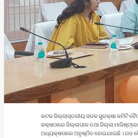
କଟକ ଜିଲ୍ଲାସ୍ତରୀୟ ସଡକ ସୁରକ୍ଷା କମିଟି ବୈ
କକ୍ଷଠାରେ ଜିଲ୍ଲାପାଳ ତଥା ଜିଲ୍ଲା ମାଜିଷ୍ଟ୍ର
ଅଧ୍ୟକ୍ଷତାରେ ଅନୁଷ୍ଠିତ ହୋଇଯାଇଛି । ଗତ ବ