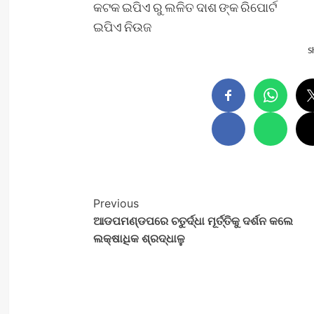
କଟକ ଇପିଏ ରୁ ଲଳିତ ଦାଶ ଙ୍କ ରିପୋର୍ଟ
ଇପିଏ ନିଉଜ
S
Post
Previous
ଆଡପମଣ୍ଡପରେ ଚତୁର୍ଦ୍ଧା ମୂର୍ତ୍ତିକୁ ଦର୍ଶନ କଲେ
Navigation
ଲକ୍ଷାଧିକ ଶ୍ରଦ୍ଧାଳୁ