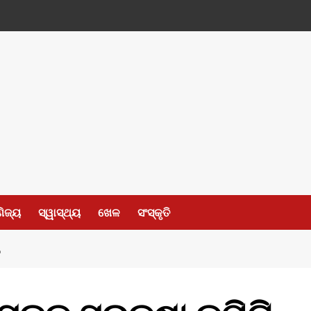
ଣିଜ୍ୟ
ସ୍ୱାସ୍ଥ୍ୟ
ଖେଳ
ସଂସ୍କୃତି
ତ