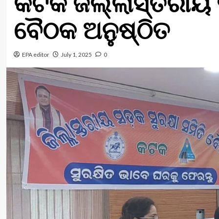
କଟକ ଜିଲ୍ଲାସ୍ତରୀୟ 
ବୈଠକ ଅନୁଷ୍ଠିତ
EPA editor
July 1, 2025
0