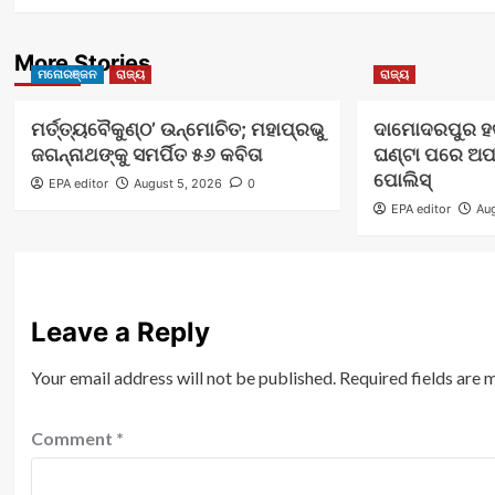
More Stories
ମନୋରଞ୍ଜନ
ରାଜ୍ୟ
ରାଜ୍ୟ
ମର୍ତ୍ତ୍ୟବୈକୁଣ୍ଠ’ ଉନ୍ମୋଚିତ; ମହାପ୍ରଭୁ
ଦାମୋଦରପୁର ହତ
ଜଗନ୍ନାଥଙ୍କୁ ସମର୍ପିତ ୫୬ କବିତା
ଘଣ୍ଟା ପରେ ଅପରା
ପୋଲିସ୍
EPA editor
August 5, 2026
0
EPA editor
Aug
Leave a Reply
Your email address will not be published.
Required fields are
Comment
*