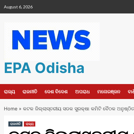
Skip
August 6, 2026
to
content
EPA Odisha
ରାଜ୍ୟ
ରାଜନୀତି
ଦେଶ ବିଦେଶ
ଅପରାଧ
ମନୋରଞ୍ଜନ
ବା
Home
»
କଟକ ଜିଲ୍ଲାସ୍ତରୀୟ ସଡକ ସୁରକ୍ଷା କମିଟି ବୈଠକ ଅନୁଷ୍ଠି
ରାଜନୀତି
ରାଜ୍ୟ