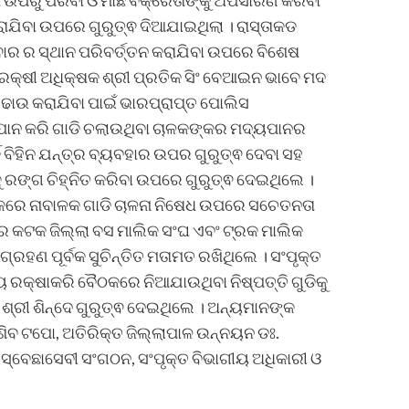
ଯିବା ଉପରେ ଗୁରୁତ୍ଵ ଦିଆଯାଇଥିଲା । ରାସ୍ତାକଡ
୍ଵାର ର ସ୍ଥାନ ପରିବର୍ତ୍ତନ କରାଯିବା ଉପରେ ବିଶେଷ
କ୍ଷୀ ଅଧିକ୍ଷକ ଶ୍ରୀ ପ୍ରତିକ ସିଂ ବେଆଇନ ଭାବେ ମଦ
ାଉ କରାଯିବା ପାଇଁ ଭାରପ୍ରାପ୍ତ ପୋଲିସ
୍ୟପାନ କରି ଗାଡି ଚଲାଉଥିବା ଚାଳକଙ୍କର ମଦ୍ୟପାନର
୍କ ବିହିନ ଯନ୍ତ୍ର ବ୍ୟବହାର ଉପର ଗୁରୁତ୍ଵ ଦେବା ସହ
ାନକୁ ରଙ୍ଗ ଚିହ୍ନିତ କରିବା ଉପରେ ଗୁରୁତ୍ଵ ଦେଇଥିଲେ ।
୍କରେ ନାବାଳକ ଗାଡି ଚାଳନା ନିଷେଧ ଉପରେ ସଚେତନତା
େ କଟକ ଜିଲ୍ଲା ବସ ମାଲିକ ସଂଘ ଏବଂ ଟ୍ରକ ମାଲିକ
ରହଣ ପୂର୍ବକ ସୁଚିନ୍ତିତ ମତାମତ ରଖିଥିଲେ । ସଂପୃକ୍ତ
 ରକ୍ଷାକରି ବୈଠକରେ ନିଆଯାଉଥିବା ନିଷ୍ପତ୍ତି ଗୁଡିକୁ
 ଶ୍ରୀ ଶିନ୍ଦେ ଗୁରୁତ୍ଵ ଦେଇଥିଲେ । ଅନ୍ୟମାନଙ୍କ
ଶିବ ଟପୋ, ଅତିରିକ୍ତ ଜିଲ୍ଲାପାଳ ଉନ୍ନୟନ ଡଃ.
୍ନ ସ୍ବେଛାସେବୀ ସଂଗଠନ, ସଂପୃକ୍ତ ବିଭାଗୀୟ ଅଧିକାରୀ ଓ