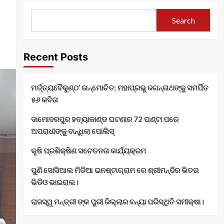
Search
Recent Posts
ମର୍ତ୍ତ୍ୟବୈକୁଣ୍ଠ’ ଉନ୍ମୋଚିତ; ମହାପ୍ରଭୁ ଜଗନ୍ନାଥଙ୍କୁ ସମର୍ପିତ
୫୬ କବିତା
ଦାମୋଦରପୁର ହତ୍ୟାକାଣ୍ଡ ଘଟଣାର 72 ଘଣ୍ଟା ପରେ
ଅପରାଧୀଙ୍କୁ ବାନ୍ଧିଲା ପୋଲିସ୍
କୃଷି ପ୍ରଶିକ୍ଷିଣ ସଚେତନତା କାର୍ଯ୍ୟକ୍ରମ
ପୁଣି ସୋସିଆଲ ମିଡିଆ ଇନଷ୍ଟାଗ୍ରାମ ରେ ଶ୍ରୀମନ୍ଦିର ଭିତର
ଭିଡିଓ ଭାଇରାଲ।
ରାଜସ୍ୱ ମନ୍ତ୍ରୀ ଙ୍କ ପୁରୀ ଜିଲ୍ଲାର ବନ୍ୟା ପରିସ୍ଥିତି ସମୀକ୍ଷା।