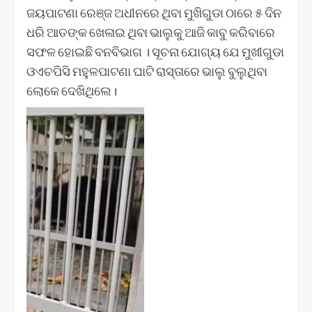
ଜୟପାଟଣା ରେଞ୍ଜ ଅଧୀନରେ ଥିବା ମୁଖିଗୁଡା ଠାରେ ୫ ଦିନ
ଧରି ଆତଙ୍କ ଖେଳାଇ ଥିବା ଭାଲୁକୁ ଆଜି କାବୁ କରିବାରେ
ସଫଳ ହୋଇଛି ବନବିଭାଗ । ସୂଚନା ଯୋଗ୍ୟ ଯେ ମୁଖୀଗୁଡା
ଓଏଚପିସି ମହୁଳପାଟଣା ଘାଟି ରାସ୍ତାରେ ଭାଲୁ ବୁଲୁଥିବା
ଲୋକେ ଦେଖିଥିଲେ।