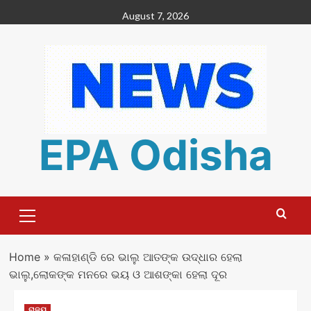
Skip
August 7, 2026
to
content
EPA Odisha
Primary
Menu
Home
»
କଳାହାଣ୍ଡି ରେ ଭାଲୁ ଆତଙ୍କ ଉଦ୍ଧାର ହେଲା
ଭାଲୁ,ଲୋକଙ୍କ ମନରେ ଭୟ ଓ ଆଶଙ୍କା ହେଲା ଦୂର
ରାଜ୍ୟ