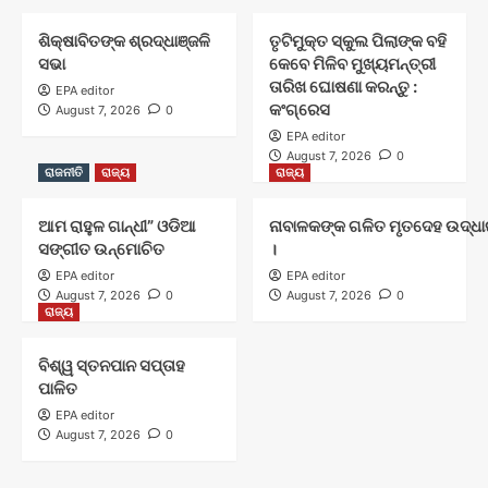
ଶିକ୍ଷାବିତଙ୍କ ଶ୍ରଦ୍ଧାଞ୍ଜଳି
ତୃଟିମୁକ୍ତ ସ୍କୁଲ ପିଲାଙ୍କ ବହି
ସଭା
କେବେ ମିଳିବ ମୁଖ୍ୟମନ୍ତ୍ରୀ
ତାରିଖ ଘୋଷଣା କରନ୍ତୁ :
EPA editor
କଂଗ୍ରେସ
August 7, 2026
0
EPA editor
August 7, 2026
0
ରାଜନୀତି
ରାଜ୍ୟ
ରାଜ୍ୟ
ଆମ ରାହୁଳ ଗାନ୍ଧୀ” ଓଡିଆ
ନାବାଳକଙ୍କ ଗଳିତ ମୃତଦେହ ଉଦ୍ଧାର
ସଙ୍ଗୀତ ଉନ୍ମୋଚିତ
।
EPA editor
EPA editor
August 7, 2026
0
August 7, 2026
0
ରାଜ୍ୟ
ବିଶ୍ୱ ସ୍ତନପାନ ସପ୍ତାହ
ପାଳିତ
EPA editor
August 7, 2026
0