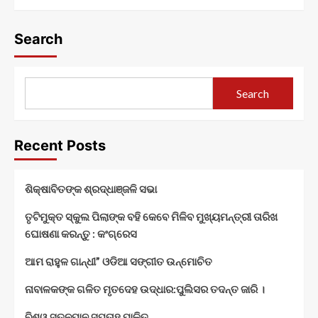
Search
Search
Recent Posts
ଶିକ୍ଷାବିତଙ୍କ ଶ୍ରଦ୍ଧାଞ୍ଜଳି ସଭା
ତୃଟିମୁକ୍ତ ସ୍କୁଲ ପିଲାଙ୍କ ବହି କେବେ ମିଳିବ ମୁଖ୍ୟମନ୍ତ୍ରୀ ତାରିଖ
ଘୋଷଣା କରନ୍ତୁ : କଂଗ୍ରେସ
ଆମ ରାହୁଳ ଗାନ୍ଧୀ” ଓଡିଆ ସଙ୍ଗୀତ ଉନ୍ମୋଚିତ
ନାବାଳକଙ୍କ ଗଳିତ ମୃତଦେହ ଉଦ୍ଧାର:ପୁଲିସର ତଦନ୍ତ ଜାରି ।
ବିଶ୍ୱ ସ୍ତନପାନ ସପ୍ତାହ ପାଳିତ