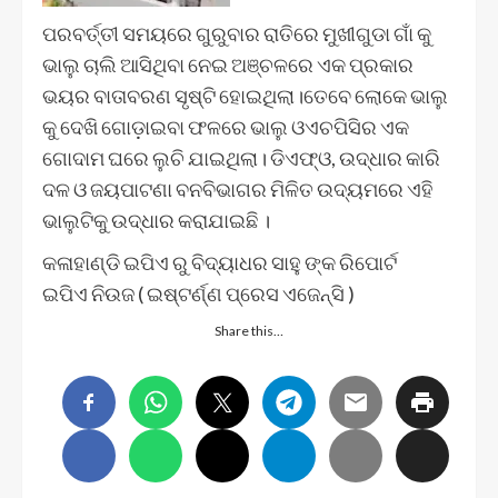
ପରବର୍ତ୍ତୀ ସମୟରେ ଗୁରୁବାର ରାତିରେ ମୁଖୀଗୁଡା ଗାଁ କୁ
ଭାଲୁ ଚାଲି ଆସିଥିବା ନେଇ ଅଞ୍ଚଳରେ ଏକ ପ୍ରକାର
ଭୟର ବାତାବରଣ ସୃଷ୍ଟି ହୋଇଥିଲା।ତେବେ ଲୋକେ ଭାଲୁ
କୁ ଦେଖି ଗୋଡ଼ାଇବା ଫଳରେ ଭାଲୁ ଓଏଚପିସିର ଏକ
ଗୋଦାମ ଘରେ ଲୁଚି ଯାଇଥିଲା। ଡିଏଫ୍ଓ, ଉଦ୍ଧାର କାରି
ଦଳ ଓ ଜୟପାଟଣା ବନବିଭାଗର ମିଳିତ ଉଦ୍ୟମରେ ଏହି
ଭାଲୁଟିକୁ ଉଦ୍ଧାର କରାଯାଇଛି ।
କଳାହାଣ୍ଡି ଇପିଏ ରୁ ବିଦ୍ୟାଧର ସାହୁ ଙ୍କ ରିପୋର୍ଟ
ଇପିଏ ନିଉଜ ( ଇଷ୍ଟର୍ଣ୍ଣ ପ୍ରେସ ଏଜେନ୍ସି )
Share this…