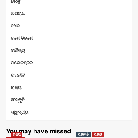
Blog
ଅପରାଧ
ଖେଳ
ଦେଶ ବିଦେଶ
ବାଣିଜ୍ୟ
ମନୋରଞ୍ଜନ
ରାଜନୀତି
ରାଜ୍ୟ
ସଂସ୍କୃତି
ସ୍ୱାସ୍ଥ୍ୟ
You may have missed
ରାଜ୍ୟ
ରାଜନୀତି
ରାଜ୍ୟ