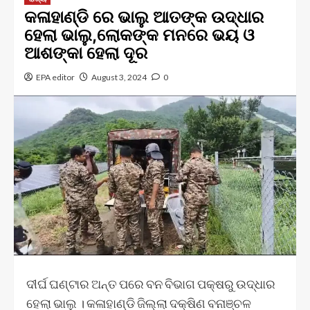
କଳାହାଣ୍ଡି ରେ ଭାଲୁ ଆତଙ୍କ ଉଦ୍ଧାର
ହେଲା ଭାଲୁ,ଲୋକଙ୍କ ମନରେ ଭୟ ଓ
ଆଶଙ୍କା ହେଲା ଦୂର
EPA editor
August 3, 2024
0
ଦୀର୍ଘ ଘଣ୍ଟାର ଅନ୍ତ ପରେ ବନ ବିଭାଗ ପକ୍ଷରୁ ଉଦ୍ଧାର
ହେଲା ଭାଲୁ । କଳାହାଣ୍ଡି ଜିଲ୍ଲା ଦକ୍ଷିଣ ବନାଞ୍ଚଳ