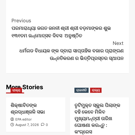
Post
Previous
ପରମାରାଧ୍ୟା ଜଗତ ଜନନୀ ଶ୍ରୀ ଶ୍ରୀ ବଡ଼ମାଙ୍କର ଶୁଭ
Navigation
୧୩୧ତମ ଜନ୍ମୋତ୍ସବ ଦିବସ ଅନୁଷ୍ଠିତ
Next
ଧର୍ମଗଡ ବିଧାୟକ ଙ୍କ ଦ୍ବାରା ସାପ୍ତାହିକ ବଜାର ପ୍ରାଙ୍ଗଣ
ଉନ୍ନତିକରଣ ର ଭିତ୍ତିପ୍ରସ୍ତର ସ୍ଥାପନ
More Stories
ରାଜ୍ୟ
ରାଜନୀତି
ରାଜ୍ୟ
ଶିକ୍ଷାବିତଙ୍କ
ତୃଟିମୁକ୍ତ ସ୍କୁଲ ପିଲାଙ୍କ
ଶ୍ରଦ୍ଧାଞ୍ଜଳି ସଭା
ବହି କେବେ ମିଳିବ
ମୁଖ୍ୟମନ୍ତ୍ରୀ ତାରିଖ
EPA editor
ଘୋଷଣା କରନ୍ତୁ :
August 7, 2026
0
କଂଗ୍ରେସ