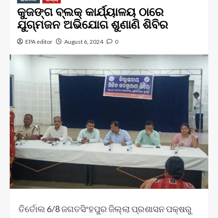
କୁଜଙ୍ଗ ବ୍ଲକ୍ କାର୍ଯ୍ୟାଳୟ ଠାରେ
ଯୁଗ୍ମଜନ ଅଭିଯୋଗ ଶୁଣାଣି ଶିବିର
EPA editor
August 6, 2024
0
ତିର୍ତୋଲ 6/8 ଜଗତସିଂହପୁର ଜିଲ୍ଲା ପ୍ରଶାସନ ପକ୍ଷରୁ