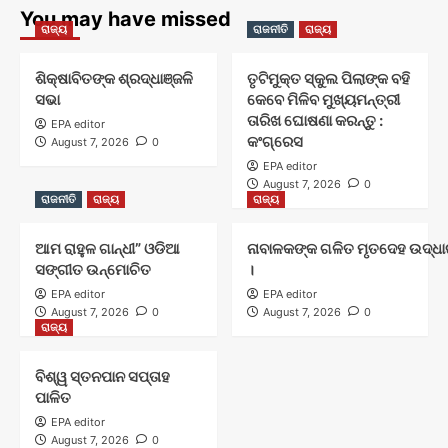
You may have missed
ରାଜ୍ୟ
ରାଜନୀତି
ରାଜ୍ୟ
ଶିକ୍ଷାବିତଙ୍କ ଶ୍ରଦ୍ଧାଞ୍ଜଳି
ତୃଟିମୁକ୍ତ ସ୍କୁଲ ପିଲାଙ୍କ ବହି
ସଭା
କେବେ ମିଳିବ ମୁଖ୍ୟମନ୍ତ୍ରୀ
ତାରିଖ ଘୋଷଣା କରନ୍ତୁ :
EPA editor
କଂଗ୍ରେସ
August 7, 2026
0
EPA editor
August 7, 2026
0
ରାଜନୀତି
ରାଜ୍ୟ
ରାଜ୍ୟ
ଆମ ରାହୁଳ ଗାନ୍ଧୀ” ଓଡିଆ
ନାବାଳକଙ୍କ ଗଳିତ ମୃତଦେହ ଉଦ୍ଧାର
ସଙ୍ଗୀତ ଉନ୍ମୋଚିତ
।
EPA editor
EPA editor
August 7, 2026
0
August 7, 2026
0
ରାଜ୍ୟ
ବିଶ୍ୱ ସ୍ତନପାନ ସପ୍ତାହ
ପାଳିତ
EPA editor
August 7, 2026
0