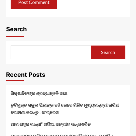
Search
Search
Recent Posts
ଶିକ୍ଷାବିତଙ୍କ ଶ୍ରଦ୍ଧାଞ୍ଜଳି ସଭା
ତୃଟିମୁକ୍ତ ସ୍କୁଲ ପିଲାଙ୍କ ବହି କେବେ ମିଳିବ ମୁଖ୍ୟମନ୍ତ୍ରୀ ତାରିଖ
ଘୋଷଣା କରନ୍ତୁ : କଂଗ୍ରେସ
ଆମ ରାହୁଳ ଗାନ୍ଧୀ” ଓଡିଆ ସଙ୍ଗୀତ ଉନ୍ମୋଚିତ
ନାବାଳକଙ୍କ ଗଳିତ ମୃତଦେହ ଉଦ୍ଧାର:ପୁଲିସର ତଦନ୍ତ ଜାରି ।