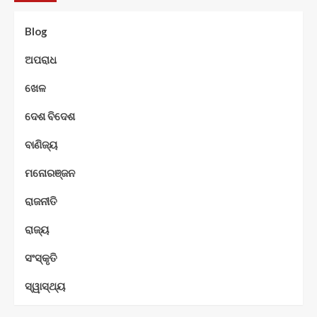
Blog
ଅପରାଧ
ଖେଳ
ଦେଶ ବିଦେଶ
ବାଣିଜ୍ୟ
ମନୋରଞ୍ଜନ
ରାଜନୀତି
ରାଜ୍ୟ
ସଂସ୍କୃତି
ସ୍ୱାସ୍ଥ୍ୟ