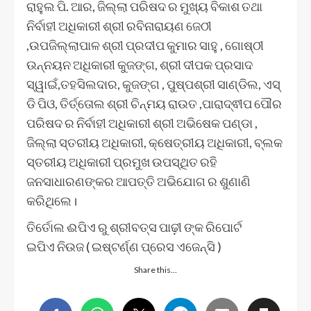
ରାହୁଲ ପି. ଆର, ଜିଲ୍ଲା ପରିଷଦ ର ମୁଖ୍ୟ ବିକାଶ ତଥା
ନିର୍ବାହୀ ଅଧିକାରୀ ଶ୍ରୀ ରବିନାରାୟଣ ଜେଠୀ
,ଉପଜିଲ୍ଲାପାଳ ଶ୍ରୀ ପ୍ରଦୀପ କୁମାର ସାହୁ , ଗୋଷ୍ଠୀ
ଉନ୍ନୟନ ଅଧିକାରୀ କୁଜଙ୍ଗ, ଶ୍ରୀ ଦୀପକ ପ୍ରସାଦ
ସ୍ୱାଇଁ,ତହସିଲଦାର, କୁଜଙ୍ଗ , ପୁଷ୍ପଶ୍ରୀ ସାଣ୍ଡିଲ, ଏସ୍
ଡି ପିଓ, ତିର୍ତ୍ତୋଲ ଶ୍ରୀ ଚିନ୍ମୟ ରାଉତ ,ପାରାଦ୍ଵୀପ ପୌର
ପରିଷଦ ର ନିର୍ବାହୀ ଅଧିକାରୀ ଶ୍ରୀ ଅଭିଷେକ ପଣ୍ଡା ,
ଜିଲ୍ଲା ସ୍ତରୀୟ ଅଧିକାରୀ, କ୍ଷେତ୍ରୀୟ ଅଧିକାରୀ, ବ୍ଲକ
ସ୍ତରୀୟ ଅଧିକାରୀ ପ୍ରମୁଖ ଉପସ୍ଥିତ ରହି
ଜନସାଧାରଣଙ୍କର ଆପତ୍ତି ଅଭିଯୋଗ ର ଶୁଣାଣି
କରିଥିଲେ।
ତିର୍ତୋଲ ଈପିଏ ରୁ ଶ୍ରୀବତ୍ସ ପାଢ଼ୀ ଙ୍କ ରିପୋର୍ଟ
ଇପିଏ ନିଉଜ ( ଇଷ୍ଟର୍ଣ୍ଣ ପ୍ରେସ ଏଜେନ୍ସି )
Share this…