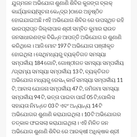
ଯୁଗ୍ମଜନ ଅଭିଯୋଗ ଶୁଣାଣି ଶିବିର କୁଜଙ୍ଗ ବ୍ଲକ୍
କାର୍ଯ୍ୟାଳୟ(ସୂଚନା କେନ୍ଦ୍ର )ଠାରେ ଅନୁଷ୍ଠିତ
ହୋଇଯାଇଅଛି।ଏହି ଅଭିଯୋଗ ଶିବିର ରେ ଉପସ୍ଥିତ ରହି
ଭାରପ୍ରାପ୍ତ ଜିଲ୍ଲାପାଳ ଶ୍ରୀ ସମ୍ବିତ କୁମାର ରାଉତ
ଜନସାଧାରଣଙ୍କ ବିଭିନ୍ନ ଆପତ୍ତି ଅଭିଯୋଗ ର ଶୁଣାଣି
କରିଥିଲେ। ଆଜି ମୋଟ 197 ଟି ଅଭିଯୋଗ ପଞ୍ଜୀକୃତ
ହୋଇଥିଲା। ସେଥିମଧ୍ୟରୁ ବ୍ୟକ୍ତିଗତ ସମସ୍ୟା
ସମ୍ପର୍କୀୟ 184 ଗୋଟି, ଗୋଷ୍ଠୀଗତ ସମସ୍ୟା ସମ୍ପର୍କୀୟ
/ଗ୍ରାମ୍ୟ ସମସ୍ୟା ସମ୍ପର୍କୀୟ 13 ଟି, ବ୍ୟକ୍ତିଗତ
ଅଭିଯୋଗ ମଧ୍ୟରୁ ରେସନ୍ କାର୍ଡ ସମସ୍ୟା ସମ୍ପର୍କୀୟ 11
ଟି, ଆବାସ ଯୋଜନା ସମ୍ପର୍କୀୟ 47 ଟି, ଜମିଜମା ସମସ୍ୟା
ସମ୍ପର୍କୀୟ 94 ଟି, ଭତ୍ତା ପାଇବା ପାଇଁ 05 ଟି,ପୋଲିସ
ସହାୟତା ନିମନ୍ତେ 03 ଟି ଏବଂ ଅନ୍ୟାନ୍ୟ 14 ଟି
ଅଭିଯୋଗର ଶୁଣାଣି କରାଯାଇଥିଲା। 10 ଟି ଅଭିଯୋଗର
ତତ୍କାଳ ଫଇସଲା କରାଯାଇଥିଲା। ଏହି ମିଳିତ ଜନ
ଅଭିଯୋଗ ଶୁଣାଣି ଶିବିର ରେ ଆରକ୍ଷୀ ଅଧିକ୍ଷକ ଶ୍ରୀ