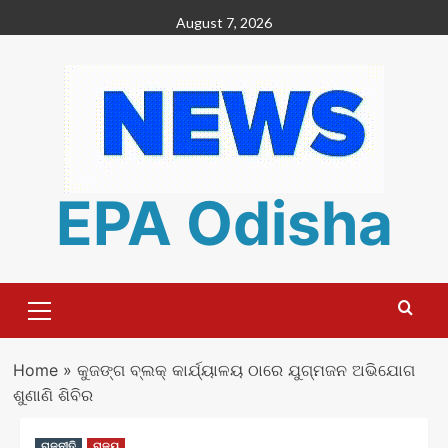
Skip
August 7, 2026
to
content
EPA Odisha
Primary
Menu
Home
»
କୁଜଙ୍ଗ ବ୍ଲକ୍ କାର୍ଯ୍ୟାଳୟ ଠାରେ ଯୁଗ୍ମଜନ ଅଭିଯୋଗ
ଶୁଣାଣି ଶିବିର
ରାଜନୀତି
ରାଜ୍ୟ