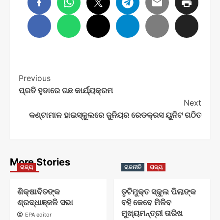
Post
Previous
ପ୍ରତି ହୁଡାରେ ଗଛ କାର୍ଯ୍ୟକ୍ରମ
Navigation
Next
କଣ୍ଟାମାଳ ହାଇସ୍କୁଲରେ ଜୁନିୟର ରେଡକ୍ରସ ୟୁନିଟ ଗଠିତ
More Stories
ରାଜ୍ୟ
ରାଜନୀତି
ରାଜ୍ୟ
ଶିକ୍ଷାବିତଙ୍କ
ତୃଟିମୁକ୍ତ ସ୍କୁଲ ପିଲାଙ୍କ
ଶ୍ରଦ୍ଧାଞ୍ଜଳି ସଭା
ବହି କେବେ ମିଳିବ
ମୁଖ୍ୟମନ୍ତ୍ରୀ ତାରିଖ
EPA editor