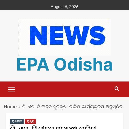
Skip
August 5, 2026
to
content
EPA Odisha
Primary
Menu
Home
»
ଟି. ଏନ. ଟି ଜୀବନ ସୁରକ୍ଷା ତାଲିମ କାର୍ଯ୍ୟକ୍ରମ ଅନୁଷ୍ଠିତ
ରାଜନୀତି
ରାଜ୍ୟ
ଟି. ଏନ. ଟି ଜୀବନ ସୁରକ୍ଷା ତାଲିମ