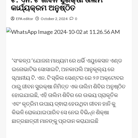
କାର୍ଯ୍ୟକ୍ରମ ଅନୁଷ୍ଠିତ
EPA editor
October 2, 2024
0
‘ସଂକଳ୍ପ ‘ଯୋଜନା ମାଧ୍ୟମ ରେ ଧର୍ଭି ଏଯୁକେସନ ଏଣ୍ଡ
ଇନୋଭାଟିଭ ସୋସାଇଟି, ଅନକାପଲି ଆନୁକୂଲ୍ୟ ରେ
ସ୍ଥାନୀୟ ଟି. ଏନ. ଟି ସ୍କିଲ ସେଣ୍ଟର ରେ ୨୬ ଅକ୍ଟୋବର
ଠାରୁ ଜୀବନ ସୁରକ୍ଷା ନିମିତ୍ତ ଏକ ତାଲିମ ଶିବିର ଅନୁଷ୍ଠିତ
ହୋଇଯାଇଛି, ଏହି ତାଲିମ ଶିବିର ରେ ଉଭୟ ପ୍ରାକୃତିକ
ଏବଂ କୃତ୍ରିମ ଉପାୟ ଦ୍ଵାରା ହେଉଥିବା ଜୀବନ ହାନି କୁ
କିଭଳି ରୋକଯାଇପାରିବ ସେ ନେଇ ବିଭିନ୍ନ ଶିକ୍ଷା
ଛାତ୍ରଛାତ୍ରୀ ମାନଙ୍କୁ ପ୍ରଦାନ କରାଯାଇଛି