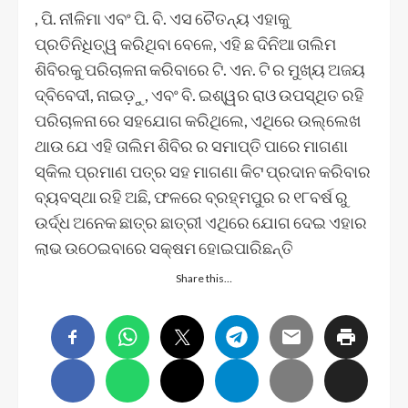
, ପି. ନୀଳିମା ଏବଂ ପି. ବି. ଏସ ଚୈତନ୍ୟ ଏହାକୁ
ପ୍ରତିନିଧିତ୍ୱ କରିଥିବା ବେଳେ, ଏହି ଛ ଦିନିଆ ତାଲିମ
ଶିବିରକୁ ପରିଚାଳନା କରିବାରେ ଟି. ଏନ. ଟି ର ମୁଖ୍ୟ ଅଜୟ
ଦ୍ବିବେଦୀ, ନାଇଡ଼ୁ, ଏବଂ ବି. ଇଶ୍ୱର ରାଓ ଉପସ୍ଥିତ ରହି
ପରିଚାଳନା ରେ ସହଯୋଗ କରିଥିଲେ, ଏଥିରେ ଉଲ୍ଲେଖ
ଥାଉ ଯେ ଏହି ତାଲିମ ଶିବିର ର ସମାପ୍ତି ପାରେ ମାଗଣା
ସ୍କିଲ ପ୍ରମାଣ ପତ୍ର ସହ ମାଗଣା କିଟ ପ୍ରଦାନ କରିବାର
ବ୍ୟବସ୍ଥା ରହି ଅଛି, ଫଳରେ ବ୍ରହ୍ମପୁର ର ୧୮ବର୍ଷ ରୁ
ଉର୍ଦ୍ଧ ଅନେକ ଛାତ୍ର ଛାତ୍ରୀ ଏଥିରେ ଯୋଗ ଦେଇ ଏହାର
ଲାଭ ଉଠେଇବାରେ ସକ୍ଷମ ହୋଇପାରିଛନ୍ତି
Share this…