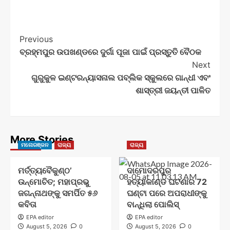
Post
Previous
ବ୍ରହ୍ମପୁର ଉପଖଣ୍ଡରେ ଦୁର୍ଗା ପୂଜା ପାଇଁ ପ୍ରସ୍ତୁତି ବୈଠକ
Navigation
Next
ଗୁରୁକୁଳ ଇଣ୍ଟରନ୍ୟାସନାଲ ପବ୍ଲିକ ସ୍କୁଲରେ ଗାନ୍ଧୀ ଏବଂ
ଶାସ୍ତ୍ରୀ ଜୟନ୍ତୀ ପାଳିତ
More Stories
ମନୋରଞ୍ଜନ
ରାଜ୍ୟ
ରାଜ୍ୟ
ମର୍ତ୍ତ୍ୟବୈକୁଣ୍ଠ’
ଦାମୋଦରପୁର
ଉନ୍ମୋଚିତ; ମହାପ୍ରଭୁ
ହତ୍ୟାକାଣ୍ଡ ଘଟଣାର 72
ଜଗନ୍ନାଥଙ୍କୁ ସମର୍ପିତ ୫୬
ଘଣ୍ଟା ପରେ ଅପରାଧୀଙ୍କୁ
କବିତା
ବାନ୍ଧିଲା ପୋଲିସ୍
EPA editor
EPA editor
August 5, 2026
0
August 5, 2026
0