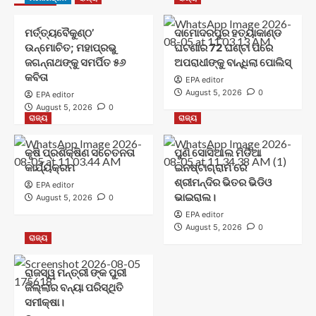
ମର୍ତ୍ତ୍ୟବୈକୁଣ୍ଠ’
ଦାମୋଦରପୁର ହତ୍ୟାକାଣ୍ଡ
ଉନ୍ମୋଚିତ; ମହାପ୍ରଭୁ
ଘଟଣାର 72 ଘଣ୍ଟା ପରେ
ଜଗନ୍ନାଥଙ୍କୁ ସମର୍ପିତ ୫୬
ଅପରାଧୀଙ୍କୁ ବାନ୍ଧିଲା ପୋଲିସ୍
କବିତା
EPA editor
August 5, 2026
0
EPA editor
August 5, 2026
0
ରାଜ୍ୟ
ରାଜ୍ୟ
କୃଷି ପ୍ରଶିକ୍ଷିଣ ସଚେତନତା
ପୁଣି ସୋସିଆଲ ମିଡିଆ
କାର୍ଯ୍ୟକ୍ରମ
ଇନଷ୍ଟାଗ୍ରାମ ରେ
ଶ୍ରୀମନ୍ଦିର ଭିତର ଭିଡିଓ
EPA editor
ଭାଇରାଲ।
August 5, 2026
0
EPA editor
August 5, 2026
0
ରାଜ୍ୟ
ରାଜସ୍ୱ ମନ୍ତ୍ରୀ ଙ୍କ ପୁରୀ
ଜିଲ୍ଲାର ବନ୍ୟା ପରିସ୍ଥିତି
ସମୀକ୍ଷା।