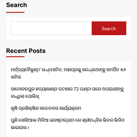
Search
Search
Recent Posts
ମର୍ତ୍ତ୍ୟବୈକୁଣ୍ଠ’ ଉନ୍ମୋଚିତ; ମହାପ୍ରଭୁ ଜଗନ୍ନାଥଙ୍କୁ ସମର୍ପିତ ୫୬
କବିତା
ଦାମୋଦରପୁର ହତ୍ୟାକାଣ୍ଡ ଘଟଣାର 72 ଘଣ୍ଟା ପରେ ଅପରାଧୀଙ୍କୁ
ବାନ୍ଧିଲା ପୋଲିସ୍
କୃଷି ପ୍ରଶିକ୍ଷିଣ ସଚେତନତା କାର୍ଯ୍ୟକ୍ରମ
ପୁଣି ସୋସିଆଲ ମିଡିଆ ଇନଷ୍ଟାଗ୍ରାମ ରେ ଶ୍ରୀମନ୍ଦିର ଭିତର ଭିଡିଓ
ଭାଇରାଲ।