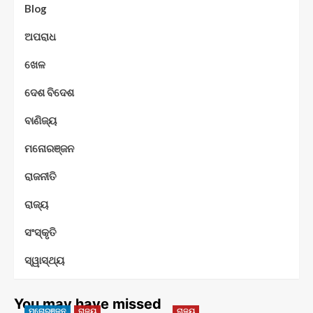
Blog
ଅପରାଧ
ଖେଳ
ଦେଶ ବିଦେଶ
ବାଣିଜ୍ୟ
ମନୋରଞ୍ଜନ
ରାଜନୀତି
ରାଜ୍ୟ
ସଂସ୍କୃତି
ସ୍ୱାସ୍ଥ୍ୟ
You may have missed
ମନୋରଞ୍ଜନ
ରାଜ୍ୟ
ରାଜ୍ୟ