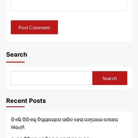
Search
Search
Recent Posts
ଡିଏଭି ପିପିଏଲ୍ ବିଦ୍ୟାଳୟରେ ପାଳିତ ହେଲା ଗଙ୍ଗାଧର ମେହେର
ଜୟନ୍ତୀ