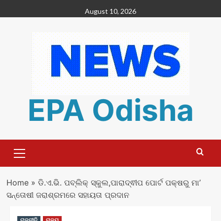
Skip
August 10, 2026
to
content
EPA Odisha
Primary
Menu
Home
»
ଡି.ଏ.ଭି. ପବ୍ଲିକ୍ ସ୍କୁଲ,ପାରାଦ୍ଵୀପ ପୋର୍ଟ ପକ୍ଷରୁ ମା’
ସନ୍ତୋଷୀ ଜରାଶ୍ରମରେ ସହାୟତା ପ୍ରଦାନ
ରାଜନୀତି
ରାଜ୍ୟ