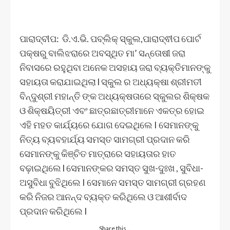
ପାରାଦ୍ବୀପ: ଡି.ଏ.ଭି. ପବ୍ଲିକ୍ ସ୍କୁଲ,ପାରାଦ୍ଵୀପ ପୋର୍ଟ
ପକ୍ଷରୁ ବାଲିଝରାରେ ଅବସ୍ଥିତ ମା’ ସନ୍ତୋଷୀ ଜରା
ନିବାସରେ ରହୁଥିବା ଅନେକ ଅସହାୟ ଜରା ବ୍ୟକ୍ତିମାନଙ୍କୁ
ସହାୟତା କରାଯାଇଥିଲା l ସ୍କୁଲ ର ଅଧ୍ୟକ୍ଷା ଶ୍ରୀମତୀ
ବିନ୍ଦୁଶ୍ରୀ ମହାନ୍ତି ଙ୍କ ଅଧ୍ୟକ୍ଷତାରେ ସ୍କୁଲର ଶିକ୍ଷକ
ଓ ଶିକ୍ଷୟିତ୍ରୀ ଏବଂ ଛାତ୍ରଛାତ୍ରୀମାନେ ଏକତ୍ର ହୋଇ
ଏହି ମହତ କାର୍ଯ୍ୟରେ ଯୋଗ ଦେଇଥିଲେ I ସେମାନଙ୍କୁ
ନିତ୍ୟ ବ୍ୟବହାର୍ଯ୍ୟ ସମସ୍ତ ସାମଗ୍ରୀ ପ୍ରଦାନ କରି
ସେମାନଙ୍କୁ କିଞ୍ଚିତ ମାତ୍ରାରେ ସହାୟତାର ହାତ
ବଢ଼ାଇଥିଲେ l ସେମାନଙ୍କର ସମସ୍ତ ସୁଖ-ଦୁଃଖ , ସୁବିଧା-
ଅସୁବିଧା ବୁଝିଥିଲେ I ସେମାନେ ସମସ୍ତ ସାମଗ୍ରୀ ଗ୍ରହଣ
କରି ନିଜର ଆନନ୍ଦ ବ୍ୟକ୍ତ କରିଥିଲେ ଓ ଆଶୀର୍ବାଦ
ପ୍ରଦାନ କରିଥିଲେ I
Share this…