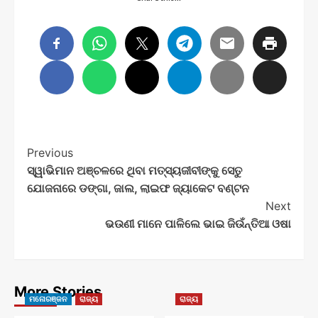
Post
Previous
ସ୍ୱାଭିମାନ ଅଞ୍ଚଳରେ ଥିବା ମତ୍ସ୍ୟଜୀବୀଙ୍କୁ ସେତୁ
Navigation
ଯୋଜନାରେ ଡଙ୍ଗା, ଜାଲ, ଲାଇଫ ଜ୍ୟାକେଟ ବଣ୍ଟନ
Next
ଭଉଣୀ ମାନେ ପାଳିଲେ ଭାଇ ଜିଉଁନ୍ତିଆ ଓଷା
More Stories
ମନୋରଞ୍ଜନ
ରାଜ୍ୟ
ରାଜ୍ୟ