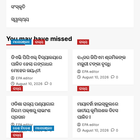
ସଂସ୍କୃତି
ସ୍ୱାସ୍ଥ୍ୟ
You may have missed
ମନୋରଞ୍ଜନ
ରାଜ୍ୟ
ରାଜ୍ୟ
ଡିଏଭି ପିପିଏଲ୍ ବିଦ୍ୟାଳୟରେ
ବନ୍ଦର ଜିପିଏମ ଶ୍ରମିକଙ୍କ
ପାଳିତ ହେଲା ଗଙ୍ଗାଧର
ମଜୁରୀ ଟଙ୍କା ବୃଦ୍ଧି
ମେହେର ଜୟନ୍ତୀ
EPA editor
August 10, 2026
0
EPA editor
August 10, 2026
0
ରାଜ୍ୟ
ରାଜ୍ୟ
ଓଡିଶା ରାଜ୍ୟ ପଣ୍ୟାଗାର
ମାୟାବର୍ହା ହାଇସ୍କୁଲରେ
ନିଗମ ପକ୍ଷରୁ ଲାଭାଂଶ
ଜାତୀୟ କୃମିନାଶକ ଦିବସ
ପ୍ରଦାନ
ପାଳିତ l
EPA editor
EPA editor
ଦେଶ ବିଦେଶ
ମନୋରଞ୍ଜନ
August 10, 2026
0
August 10, 2026
0
ରାଜ୍ୟ