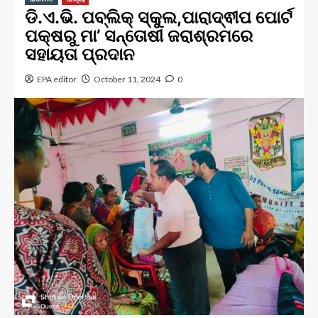
ଡି.ଏ.ଭି. ପବ୍ଲିକ୍ ସ୍କୁଲ,ପାରାଦ୍ଵୀପ ପୋର୍ଟ
ପକ୍ଷରୁ ମା’ ସନ୍ତୋଷୀ ଜରାଶ୍ରମରେ
ସହାୟତା ପ୍ରଦାନ
EPA editor
October 11, 2024
0