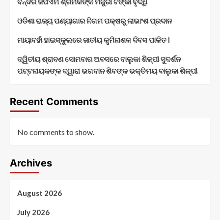
ବନ୍ଦର ଜିପିଏମ ଶ୍ରମିକଙ୍କ ମଜୁରୀ ଟଙ୍କା ବୃଦ୍ଧି
ଓଡିଶା ରାଜ୍ୟ ପଣ୍ୟାଗାର ନିଗମ ପକ୍ଷରୁ ଲାଭାଂଶ ପ୍ରଦାନ
ମାୟାବର୍ହା ହାଇସ୍କୁଲରେ ଜାତୀୟ କୃମିନାଶକ ଦିବସ ପାଳିତ l
ଦ୍ୱିତୀୟ ଶ୍ରାବଣ ସୋମବାର ଅବସରେ ବାଲୁକା ଶିଳ୍ପୀ ସୁଦର୍ଶନ
ପଟ୍ଟନାୟକଙ୍କ ଦ୍ୱାରା ଭଗବାନ ଶିବଙ୍କ ଭକ୍ତିମୟ ବାଲୁକା ଶିଳ୍ପୀ
Recent Comments
No comments to show.
Archives
August 2026
July 2026