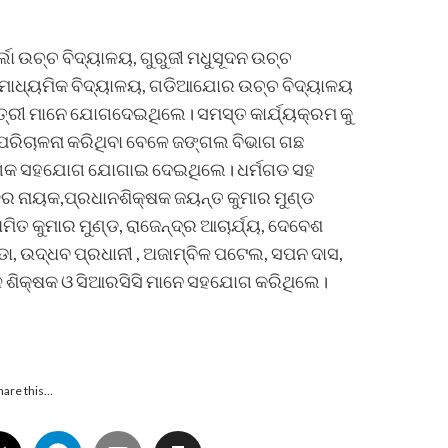
୍ଲା ଉଚ୍ଚ ବିଦ୍ୟାଳୟ, ଗୁରୁଜୀ ମଧୁସୂଦନ ଉଚ୍ଚ
ଚ୍ଚ ମାଧ୍ୟମିକ ବିଦ୍ୟାଳୟ, ଗଡିଆଯୋର ଉଚ୍ଚ ବିଦ୍ୟାଳୟ
ତ୍ରୀ ମାନେ ଯୋଗଦେଇଥିଲେ। ସମସ୍ତ କାର୍ଯ୍ୟକ୍ରମ କୁ
ୀ ପରିଚାଳନା କରିଥିବା ବେଳେ ଜଙ୍ଗଲ ବିଭାଗ ଗଛ
୍ଗିକ ସହଯୋଗ ଯୋଗାଇ ଦେଇଥିଲେ। ଧର୍ମଗଡ ସହ
ର ନାୟକ,ପ୍ରଧାନଶିକ୍ଷକ ଜୟନ୍ତ କୁମାର ମୁଣ୍ଡ
ମିତ କୁମାର ମୁଣ୍ଡ, ରାଜେନ୍ଦ୍ର ଆଚାର୍ଯ୍ୟ, ଦେବେଶ
୍ଡା, ଉଦ୍ଧବ ପ୍ରଧାନୀ , ଅଜାମ୍ବିଳ ପଟେଲ, ସପନ ଦାସ,
ଳ ଶିକ୍ଷକ ଓ ସିଆରସିସି ମାନେ ସହଯୋଗ କରିଥିଲେ।
hare this…