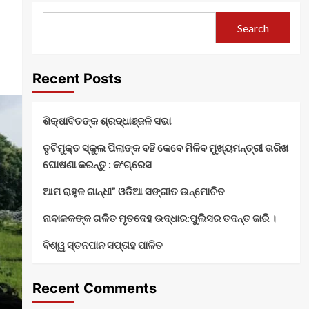
Search
Recent Posts
ଶିକ୍ଷାବିତଙ୍କ ଶ୍ରଦ୍ଧାଞ୍ଜଳି ସଭା
ତୃଟିମୁକ୍ତ ସ୍କୁଲ ପିଲାଙ୍କ ବହି କେବେ ମିଳିବ ମୁଖ୍ୟମନ୍ତ୍ରୀ ତାରିଖ
ଘୋଷଣା କରନ୍ତୁ : କଂଗ୍ରେସ
ଆମ ରାହୁଳ ଗାନ୍ଧୀ” ଓଡିଆ ସଙ୍ଗୀତ ଉନ୍ମୋଚିତ
ନାବାଳକଙ୍କ ଗଳିତ ମୃତଦେହ ଉଦ୍ଧାର:ପୁଲିସର ତଦନ୍ତ ଜାରି ।
ବିଶ୍ୱ ସ୍ତନପାନ ସପ୍ତାହ ପାଳିତ
Recent Comments