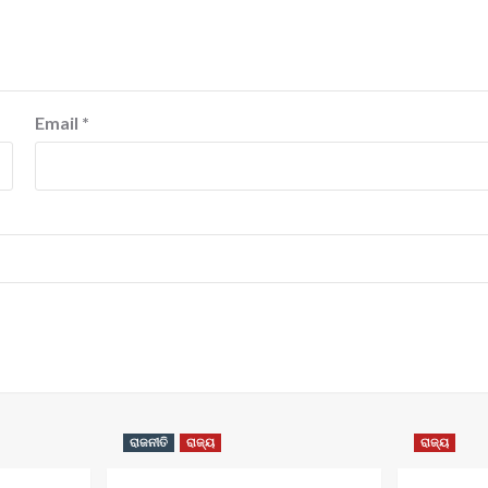
Email
*
ରାଜନୀତି
ରାଜ୍ୟ
ରାଜ୍ୟ