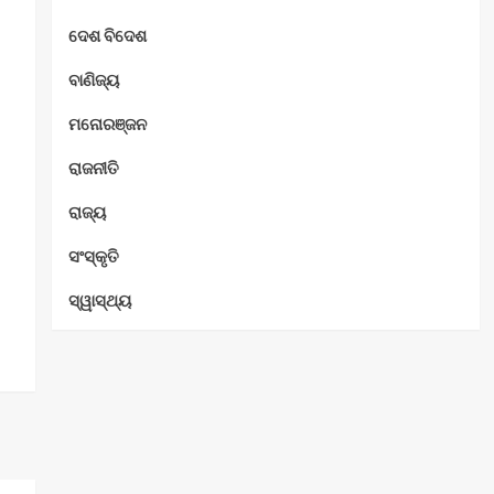
ଦେଶ ବିଦେଶ
ବାଣିଜ୍ୟ
ମନୋରଞ୍ଜନ
ରାଜନୀତି
ରାଜ୍ୟ
ସଂସ୍କୃତି
ସ୍ୱାସ୍ଥ୍ୟ