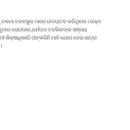
ିମାନ୍ ଚକମା ବଡବସୁଲ ଠାରେ ଉଦଘାଟନ କରିଥିଲେ। ଉକ୍ତ
ନ୍ତ କୁମାର ଚୋପଦାର,ଧର୍ମଗଡ ତହସିଲଦାର ସଞ୍ଜୟ
ୀ ଶିକ୍ଷାଧିକାରି ପଙ୍କଜିନି ମାଝି ଯୋଗ ଦେଇ ଛାତ୍ର
।