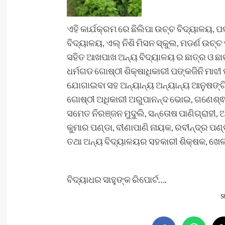
ଏହି କାର୍ଯକ୍ରମ ରେ ଛିଲିପା ଉଚ୍ଚ ବିଦ୍ୟାଳୟ, ପର
ବିଦ୍ୟାଳୟ, ଏଲ୍ ନିଶି ମିସନ ସ୍କୁଲ, ମଡର୍ଣ ଉ
ସହିତ ଆଖପାଖ ଅନ୍ୟ ବିଦ୍ୟାଳୟ ର ଛାତ୍ର ଓ ଛା
ଧର୍ମଗଡ ଗୋଷ୍ଠୀ ଶିକ୍ଷାଧିକାରୀ ପଙ୍କଜିନି ମାଝ
ଯୋଗାଇବା ସହ ଅନ୍ୟାନ୍ୟ ଅନ୍ୟାନ୍ୟ ଆନୁଷଙ
ଗୋଷ୍ଠୀ ଅଧିକାରୀ ଅରୁପାନନ୍ଦ ଭୋଇ, ଗଣେଶ୍ଵ
ସମେତ ନିରଞ୍ଜନ ମୁଦୁଲି, ସନ୍ତୋଷ ପାଣିଗ୍ରାହୀ, ଅ
କୁମାର ପଣ୍ଡା, ବୀଣାପାଣି ନାୟକ, ରବୀନ୍ଦ୍ର ପଣ
ତଥା ଅନ୍ୟ ବିଦ୍ୟାଳୟର ସହକାରୀ ଶିକ୍ଷକ, ଖେ
ବିଦ୍ୟାଧର ସାହୁଙ୍କ ରିପୋର୍ଟ….
S