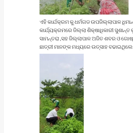
ଏହି କାର୍ଯକ୍ରମ କୁ ଧର୍ମଗଡ ଉପଜିଲ୍ଲାପାଳ ଧ
କାର୍ଯ୍ୟକ୍ରମରେ ଜିଲ୍ଲା ଶିକ୍ଷାଧିକାରୀ ସୁଶା
ସାମନ୍ତରା ,ସହ ଜିଲ୍ଲାପାଳ ଅଜିତ ଶବର ଓ ଗୋଷ୍ଠ
ଛାତ୍ରୀ ମାନଙ୍କ ମଧ୍ୟରେ ଉତ୍ସାହ ବଢାଇଥିଲେ