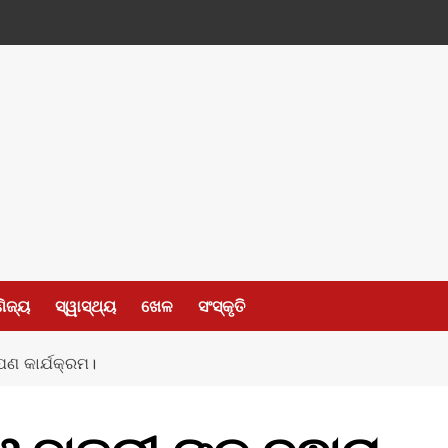
ଣିଜ୍ୟ
ସ୍ୱାସ୍ଥ୍ୟ
ଖେଳ
ସଂସ୍କୃତି
ପଣ କାର୍ଯକ୍ରମ।