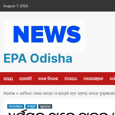
Skip
August 7, 2026
to
content
EPA Odisha
ରାଜ୍ୟ
ରାଜନୀତି
ଦେଶ ବିଦେଶ
ଅପରାଧ
ମନୋରଞ୍ଜନ
ବା
Home
»
ଧର୍ମଗଡ ଠାରେ ଛାତ୍ର ଓ ଛାତ୍ରୀ ଙ୍କ ଦ୍ଵାରା ମେଗା ବୃକ୍ଷରୋ
ମନୋରଞ୍ଜନ
ସଂସ୍କୃତି
ସ୍ୱାସ୍ଥ୍ୟ