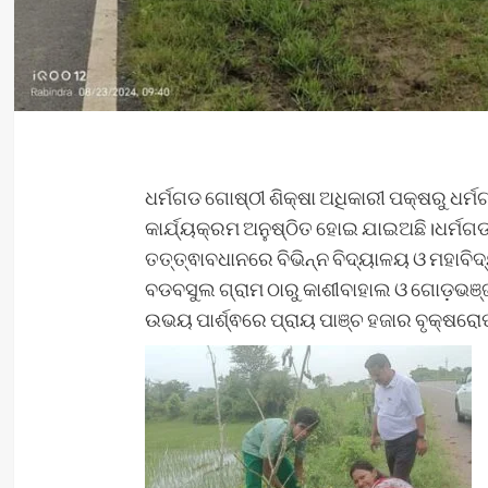
ଧର୍ମଗଡ ଗୋଷ୍ଠୀ ଶିକ୍ଷା ଅଧିକାରୀ ପକ୍ଷରୁ ଧର୍
କାର୍ଯ୍ୟକ୍ରମ ଅନୁଷ୍ଠିତ ହୋଇ ଯାଇଅଛି।ଧର୍ମଗ
ତତ୍ତ୍ଵାବଧାନରେ ବିଭିନ୍ନ ବିଦ୍ୟାଳୟ ଓ ମହାବିଦ
ବଡବସୁଲ ଗ୍ରାମ ଠାରୁ କାଶୀବାହାଲ ଓ ଗୋଡ଼ଭଞ୍ଜା ଗ
ଉଭୟ ପାର୍ଶ୍ଵରେ ପ୍ରାୟ ପାଞ୍ଚ ହଜାର ବୃକ୍ଷରୋ