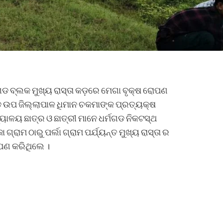
ମଗଡ ବ୍ଲକ ମୁଖ୍ୟ ରାସ୍ତା କଡ଼ରେ ମେଗା ବୃକ୍ଷ ରୋପଣ
ଡ ଉପ ଜିଲ୍ଲାପାଳ ଧିମାନ ଚକମାଙ୍କ ପ୍ରତ୍ୟକ୍ଷ
୍ୟାଳୟ ଛାତ୍ର ଓ ଛାତ୍ରୀ ମାନେ ଧର୍ମଗଡ ନିକଟସ୍ଥ
୍ରାମ ଠାରୁ ପର୍ଲା ଗ୍ରାମ ପର୍ଯ୍ୟନ୍ତ ମୁଖ୍ୟ ରାସ୍ତା ର
ପଣ କରିଥିଲେ ।