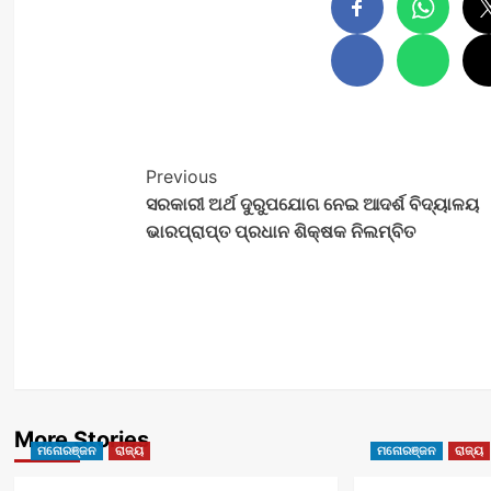
Post
Previous
ସରକାରୀ ଅର୍ଥ ଦୁରୁପଯୋଗ ନେଇ ଆଦର୍ଶ ବିଦ୍ୟାଳୟ
Navigation
ଭାରପ୍ରାପ୍ତ ପ୍ରଧାନ ଶିକ୍ଷକ ନିଲମ୍ବିତ
More Stories
ମନୋରଞ୍ଜନ
ରାଜ୍ୟ
ମନୋରଞ୍ଜନ
ରାଜ୍ୟ