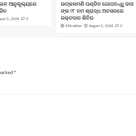
୍ଲବ ଆନୁକୂଲ୍ୟରେ
ଉତ୍କଳମଣି ପଣ୍ଡିତ ଗୋପବନ୍ଧୁ ଦାସ
ଳିତ
ଙ୍କ ୯୮ ତମ ଶ୍ରାଦ୍ଧ ଅବସରରେ
ରକ୍ତଦାନ ଶିବିର
ust 5, 2026
0
EPA editor
August 5, 2026
0
 marked
*