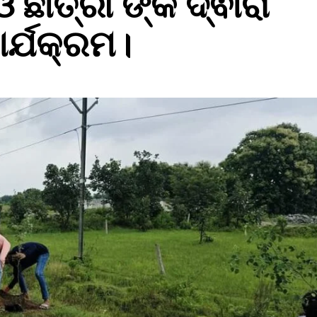
 ଛାତ୍ରୀ ଙ୍କ ଦ୍ଵାରା
ର୍ଯକ୍ରମ।