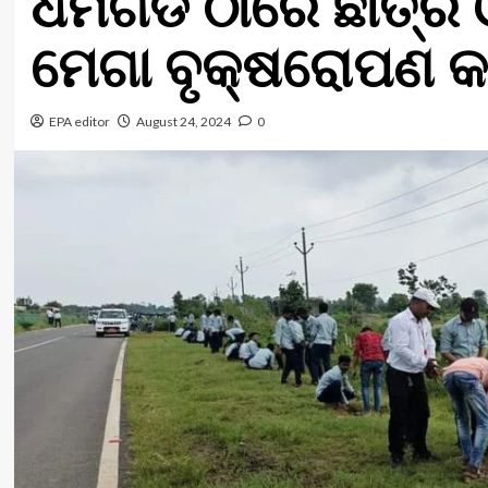
ଧର୍ମଗଡ ଠାରେ ଛାତ୍ର ଓ
ମେଗା ବୃକ୍ଷରୋପଣ କା
EPA editor
August 24, 2024
0