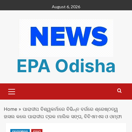
Skip
August 6, 2026
to
content
EPA Odisha
Primary
Menu
Home
»
ପାରାଦୀପ ବିଶ୍ୱକର୍ମାରେ ବିଭିନ୍ନ ବର୍ଗରେ ଶ୍ରେଷ୍ଠତ୍ୱ
ହାସଲ କଲେ ପାରାଦୀପ ଟ୍ରକ ମାଲିକ ସଙ୍ଘ, ବିବିଏମଏସ ଓ ଓମ୍ଫା
ମନୋରଞ୍ଜନ
ରାଜ୍ୟ