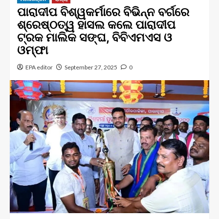
ପାରାଦୀପ ବିଶ୍ୱକର୍ମାରେ ବିଭିନ୍ନ ବର୍ଗରେ
ଶ୍ରେଷ୍ଠତ୍ୱ ହାସଲ କଲେ ପାରାଦୀପ
ଟ୍ରକ ମାଲିକ ସଙ୍ଘ, ବିବିଏମଏସ ଓ
ଓମ୍ଫା
EPA editor
September 27, 2025
0