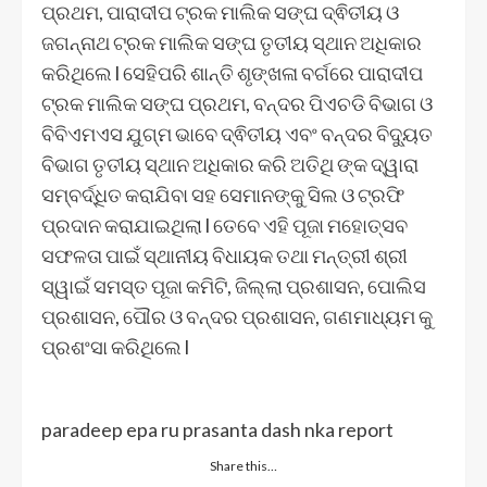
ପ୍ରଥମ, ପାରାଦୀପ ଟ୍ରକ ମାଲିକ ସଙ୍ଘ ଦ୍ଵିତୀୟ ଓ
ଜଗନ୍ନାଥ ଟ୍ରକ ମାଲିକ ସଙ୍ଘ ତୃତୀୟ ସ୍ଥାନ ଅଧିକାର
କରିଥିଲେ l ସେହିପରି ଶାନ୍ତି ଶୃଙ୍ଖଳା ବର୍ଗରେ ପାରାଦୀପ
ଟ୍ରକ ମାଲିକ ସଙ୍ଘ ପ୍ରଥମ, ବନ୍ଦର ପିଏଚଡି ବିଭାଗ ଓ
ବିବିଏମଏସ ଯୁଗ୍ମ ଭାବେ ଦ୍ଵିତୀୟ ଏବଂ ବନ୍ଦର ବିଦ୍ୟୁତ
ବିଭାଗ ତୃତୀୟ ସ୍ଥାନ ଅଧିକାର କରି ଅତିଥି ଙ୍କ ଦ୍ୱାରା
ସମ୍ବର୍ଦ୍ଧିତ କରାଯିବା ସହ ସେମାନଙ୍କୁ ସିଲ ଓ ଟ୍ରଫି
ପ୍ରଦାନ କରାଯାଇଥିଲା l ତେବେ ଏହି ପୂଜା ମହୋତ୍ସବ
ସଫଳତା ପାଇଁ ସ୍ଥାନୀୟ ବିଧାୟକ ତଥା ମନ୍ତ୍ରୀ ଶ୍ରୀ
ସ୍ୱାଇଁ ସମସ୍ତ ପୂଜା କମିଟି, ଜିଲ୍ଲା ପ୍ରଶାସନ, ପୋଲିସ
ପ୍ରଶାସନ, ପୌର ଓ ବନ୍ଦର ପ୍ରଶାସନ, ଗଣମାଧ୍ୟମ କୁ
ପ୍ରଶଂସା କରିଥିଲେ l
paradeep epa ru prasanta dash nka report
Share this…