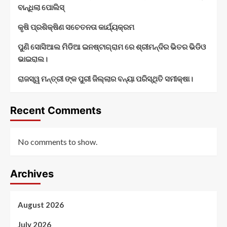
ବାନ୍ଧିଲା ପୋଲିସ୍
କୃଷି ପ୍ରଶିକ୍ଷିଣ ସଚେତନତା କାର୍ଯ୍ୟକ୍ରମ
ପୁଣି ସୋସିଆଲ ମିଡିଆ ଇନଷ୍ଟାଗ୍ରାମ ରେ ଶ୍ରୀମନ୍ଦିର ଭିତର ଭିଡିଓ
ଭାଇରାଲ।
ରାଜସ୍ୱ ମନ୍ତ୍ରୀ ଙ୍କ ପୁରୀ ଜିଲ୍ଲାର ବନ୍ୟା ପରିସ୍ଥିତି ସମୀକ୍ଷା।
Recent Comments
No comments to show.
Archives
August 2026
July 2026