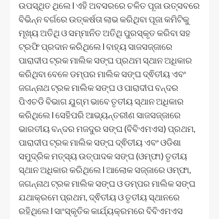
ଉପସ୍ଥିତ ଥିଲେ l ଏହି ଅବସରରେ ଚଳିତ ପୂଜା ଉତ୍ସବରେ
ବିଭିନ୍ନ ବର୍ଗରେ ଉତ୍କର୍ଷତା ଲାଭ କରିଥିବା ପୂଜା କମିଟିକୁ
ମୂଖ୍ୟ ଅତିଥି ଓ ସମ୍ମାନିତ ଅତିଥି ପୁରସ୍କୃତ କରିବା ସହ
ଟ୍ରଫି ପ୍ରଦାନ କରିଥିଲେ l ବାହ୍ୟ ସାଜସଜ୍ଜାରେ
ପାରାଦୀପ ଟ୍ରକ ମାଲିକ ସଙ୍ଘ ପ୍ରଥମ ସ୍ଥାନ ଅଧିକାର
କରିଥିବା ବେଳେ ଡମ୍ପର ମାଲିକ ସଙ୍ଘ ଦ୍ଵିତୀୟ ଏବଂ
ଜଗନ୍ନାଥ ଟ୍ରକ ମାଲିକ ସଙ୍ଘ ଓ ପାରାଦୀପ ବନ୍ଦର
ପିଏଚଡି ବିଭାଗ ଯୁଗ୍ମ ଭାବେ ତୃତୀୟ ସ୍ଥାନ ଅଧିକାର
କରିଥିଲେ l ସେହିପରି ଆଭ୍ୟନ୍ତରୀଣ ସାଜସଜ୍ଜାରେ
ଭାରତୀୟ ବନ୍ଦର ମଜଦୁର ସଙ୍ଘ (ବିବିଏମଏସ) ପ୍ରଥମ,
ପାରାଦୀପ ଟ୍ରକ ମାଲିକ ସଙ୍ଘ ଦ୍ଵିତୀୟ ଏବଂ ଓଡିଶା
ସମୁଦ୍ରିକ ମତ୍ସ୍ୟ ଉତ୍ପାଦକ ସଙ୍ଘ (ଓମ୍ଫା) ତୃତୀୟ
ସ୍ଥାନ ଅଧିକାର କରିଥିଲେ l ଆଲୋକ ସଜ୍ଜାରେ ଓମ୍ଫା,
ଜଗନ୍ନାଥ ଟ୍ରକ ମାଲିକ ସଙ୍ଘ ଓ ଡମ୍ପର ମାଲିକ ସଙ୍ଘ
ଯଥାକ୍ରମେ ପ୍ରଥମ, ଦ୍ଵିତୀୟ ଓ ତୃତୀୟ ସ୍ଥାନରେ
ରହିଥିଲେ l ସାଂସ୍କୃତିକ କାର୍ଯ୍ୟକ୍ରମରେ ବିବିଏମଏସ