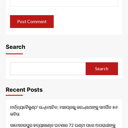
Search
Search
Recent Posts
ମର୍ତ୍ତ୍ୟବୈକୁଣ୍ଠ’ ଉନ୍ମୋଚିତ; ମହାପ୍ରଭୁ ଜଗନ୍ନାଥଙ୍କୁ ସମର୍ପିତ ୫୬
କବିତା
ଦାମୋଦରପୁର ହତ୍ୟାକାଣ୍ଡ ଘଟଣାର 72 ଘଣ୍ଟା ପରେ ଅପରାଧୀଙ୍କୁ