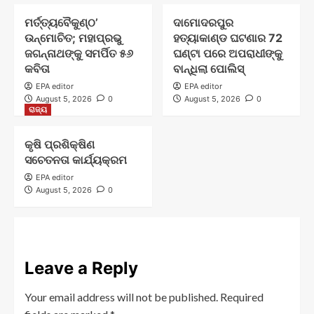
ମର୍ତ୍ତ୍ୟବୈକୁଣ୍ଠ’
ଦାମୋଦରପୁର
ଉନ୍ମୋଚିତ; ମହାପ୍ରଭୁ
ହତ୍ୟାକାଣ୍ଡ ଘଟଣାର 72
ଜଗନ୍ନାଥଙ୍କୁ ସମର୍ପିତ ୫୬
ଘଣ୍ଟା ପରେ ଅପରାଧୀଙ୍କୁ
କବିତା
ବାନ୍ଧିଲା ପୋଲିସ୍
EPA editor
EPA editor
August 5, 2026
0
August 5, 2026
0
ରାଜ୍ୟ
କୃଷି ପ୍ରଶିକ୍ଷିଣ
ସଚେତନତା କାର୍ଯ୍ୟକ୍ରମ
EPA editor
August 5, 2026
0
Leave a Reply
Your email address will not be published.
Required