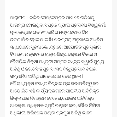
ପାରାଦୀପ – ଚଳିତ ସେପ୍ଟେମ୍ବର ମାସ ୧୭ ତାରିଖରୁ
ଆରମ୍ଭ ହୋଇଥିବା ସପ୍ତାହ ବ୍ୟାପି ପ୍ରସିଦ୍ଧ ବିଶ୍ୱକର୍ମା
ପୂଜା ଉତ୍ସବ ଗତ ୨୩ ତାରିଖ ମଙ୍ଗଳବାର ଦିନ
ଉଦଯାପିତ ହୋଇଯାଇଛି l ପରମ୍ପରା ଅନୁସାରେ ଅନ୍ତିମ
ସନ୍ଧ୍ୟାରେ ସୂଚନା କେନ୍ଦ୍ରରେ ଆୟୋଜିତ ପୁରସ୍କାର
ବିତରଣ ଉତ୍ସବରେ ରାଜ୍ୟ ଶିଳ୍ପ,ଦକ୍ଷତା ବିକାଶ ଓ
ବୈଷୟିକ ଶିକ୍ଷା ମନ୍ତ୍ରୀ ସମ୍ପଦ ଚନ୍ଦ୍ର ସ୍ୱାଇଁ ମୁଖ୍ୟ
ଅତିଥି ଓ ଜଗତସିଂହପୁର ସାଂସଦ ବିଭୁ ପ୍ରସାଦ ତରାଇ
ସମ୍ମାନିତ ଅତିଥି ଭାବେ ଯୋଗ ଦେଇଥିଲେ l
ପୌରାଧ୍ୟକ୍ଷ ବସନ୍ତ ବିଶ୍ଵାଳ ଙ୍କ ସଭାପତିତ୍ୱରେ
ଆୟୋଜିତ ଏହି କାର୍ଯ୍ୟକ୍ରମରେ ପାରାଦୀପ ଅତିରିକ୍ତ
ଜିଲ୍ଲାପାଳ ନିରଞ୍ଜନ ବେହେରା,ପୋଲିସ ଅତିରିକ୍ତ
ଆରକ୍ଷୀ ଅଧିକ୍ଷକ ସ୍ମୃତି ରଞ୍ଜନ କର, ପୌର ନିର୍ବାହୀ
ଅଧିକାରୀ ଅଭିଷେକ ପଣ୍ଡା ପ୍ରମୁଖ ଅତିଥି ଭାବେ