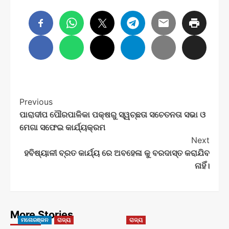
Post
Previous
ପାରାଦୀପ ପୌରପାଳିକା ପକ୍ଷରୁ ସ୍ୱଚ୍ଛତା ସଚେତନତା ସଭା ଓ
Navigation
ମେଗା ସଫେଇ କାର୍ଯ୍ୟକ୍ରମ
Next
ହବିଷ୍ୟାଳୀ ବ୍ରତ କାର୍ଯ୍ୟ ରେ ଅବହେଳା କୁ ବରଦାସ୍ତ କରାଯିବ
ନାହିଁ।
More Stories
ମନୋରଞ୍ଜନ
ରାଜ୍ୟ
ରାଜ୍ୟ