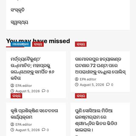
ସଂସ୍କୃତି
ସ୍ୱାସ୍ଥ୍ୟ
You may have missed
ମନୋରଞ୍ଜନ
ରାଜ୍ୟ
ରାଜ୍ୟ
ମର୍ତ୍ତ୍ୟବୈକୁଣ୍ଠ’
ଦାମୋଦରପୁର ହତ୍ୟାକାଣ୍ଡ
ଉନ୍ମୋଚିତ; ମହାପ୍ରଭୁ
ଘଟଣାର 72 ଘଣ୍ଟା ପରେ
ଜଗନ୍ନାଥଙ୍କୁ ସମର୍ପିତ ୫୬
ଅପରାଧୀଙ୍କୁ ବାନ୍ଧିଲା ପୋଲିସ୍
କବିତା
EPA editor
August 5, 2026
0
EPA editor
August 5, 2026
0
ରାଜ୍ୟ
ରାଜ୍ୟ
କୃଷି ପ୍ରଶିକ୍ଷିଣ ସଚେତନତା
ପୁଣି ସୋସିଆଲ ମିଡିଆ
କାର୍ଯ୍ୟକ୍ରମ
ଇନଷ୍ଟାଗ୍ରାମ ରେ
ଶ୍ରୀମନ୍ଦିର ଭିତର ଭିଡିଓ
EPA editor
ଭାଇରାଲ।
August 5, 2026
0