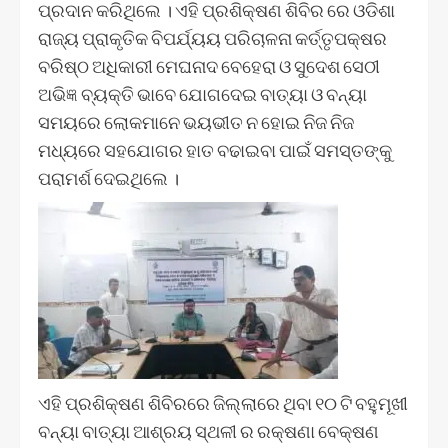
ପ୍ରଦାନ କରିଥିଲେ । ଏହି ପ୍ରଶିକ୍ଷଣ ଶିବିର ରେ ଓଡିଶା
ରାଜ୍ୟ ପ୍ରାକୃତିକ ବିପର୍ଯ୍ୟୟ ପରିଚାଳନା କର୍ତ୍ତୃପକ୍ଷର
ବରିଷ୍ଠ ଅଧିକାରୀ ମେଘନାଦ ବେହେରା ଓ ସୁଦେଶ ସେଠୀ
ଅଭିଜ୍ଞ ବ୍ୟକ୍ତି ଭାବେ ଯୋଗଦେଇ ବାତ୍ୟା ଓ ବନ୍ୟା
ସମୟରେ ଲୋକମାନେ ଭୟଭୀତ ନ ହୋଇ ନିଜ ନିଜ
ମଧ୍ୟରେ ସହଯୋଗର ହାତ ବଢାଇବା ପାଇଁ ସମସ୍ତଙ୍କୁ
ପରାମର୍ଶ ଦେଇଥିଲେ ।
ଏହି ପ୍ରଶିକ୍ଷଣ ଶିବିରରେ ଜିଲ୍ଲାରେ ଥିବା ୧୦ ଟି ବହୁମୂଖୀ
ବନ୍ୟା ବାତ୍ୟା ଆଶ୍ରୟ ସ୍ଥଳୀ ର ରକ୍ଷଣା ବେକ୍ଷଣ