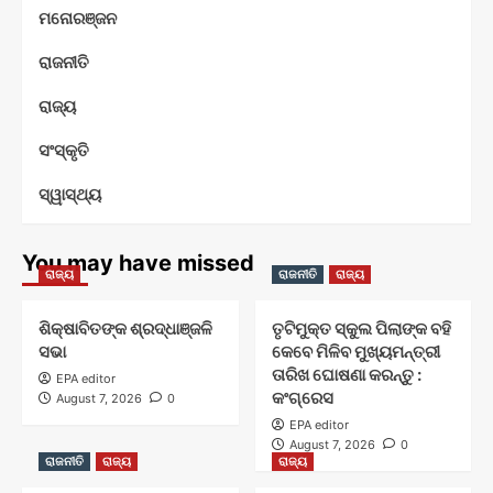
ମନୋରଞ୍ଜନ
ରାଜନୀତି
ରାଜ୍ୟ
ସଂସ୍କୃତି
ସ୍ୱାସ୍ଥ୍ୟ
You may have missed
ରାଜ୍ୟ
ରାଜନୀତି
ରାଜ୍ୟ
ଶିକ୍ଷାବିତଙ୍କ ଶ୍ରଦ୍ଧାଞ୍ଜଳି
ତୃଟିମୁକ୍ତ ସ୍କୁଲ ପିଲାଙ୍କ ବହି
ସଭା
କେବେ ମିଳିବ ମୁଖ୍ୟମନ୍ତ୍ରୀ
ତାରିଖ ଘୋଷଣା କରନ୍ତୁ :
EPA editor
କଂଗ୍ରେସ
August 7, 2026
0
EPA editor
August 7, 2026
0
ରାଜନୀତି
ରାଜ୍ୟ
ରାଜ୍ୟ