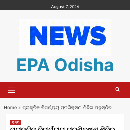
Skip
August 7, 2026
to
content
EPA Odisha
Primary
Menu
Home
»
ପ୍ରାକୃତିକ ବିପର୍ଯ୍ୟୟ ପ୍ରଶିକ୍ଷଣ ଶିବିର ଅନୁଷ୍ଠିତ
ରାଜ୍ୟ
ପ୍ରାକୃତିକ ବିପର୍ଯ୍ୟୟ ପ୍ରଶିକ୍ଷଣ ଶିବିର