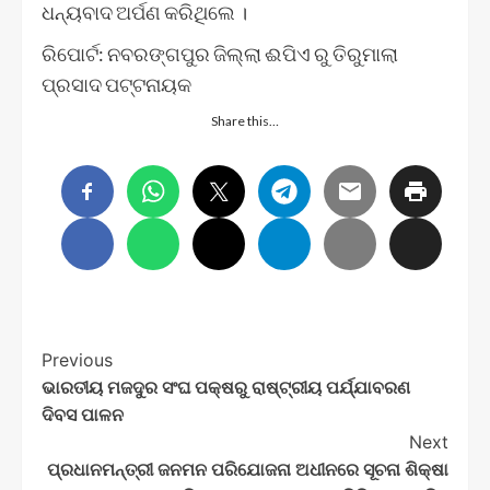
ଧନ୍ୟବାଦ ଅର୍ପଣ କରିଥିଲେ ।
ରିପୋର୍ଟ: ନବରଙ୍ଗପୁର ଜିଲ୍ଲା ଈପିଏ ରୁ ତିରୁମାଲା
ପ୍ରସାଦ ପଟ୍ଟନାୟକ
Share this…
Post
Previous
ଭାରତୀୟ ମଜଦୁର ସଂଘ ପକ୍ଷରୁ ରାଷ୍ଟ୍ରୀୟ ପର୍ଯ୍ଯାବରଣ
Navigation
ଦିବସ ପାଳନ
Next
ପ୍ରଧାନମନ୍ତ୍ରୀ ଜନମନ ପରିଯୋଜନା ଅଧୀନରେ ସୂଚନା ଶିକ୍ଷା