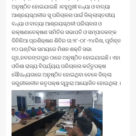
ଅନୁଷ୍ଠିତ ହୋଇଯାଇଛି ।ବହୁମୁଖୀ ବନ୍ୟା ଓ ବାତ୍ୟା
ଆଶ୍ରୟସ୍ଥଳୀର ସୂ ପରିଚାଳନା ପାଇଁ ଜିଲ୍ଲାସ୍ତରୀୟ
ବନ୍ୟା ଓ ବାତ୍ୟା ଆଶ୍ରୟସ୍ଥଳୀ ପରିଚାଳନା ଓ
ରକ୍ଷଣାବେକ୍ଷଣ ସମିତିର ସଭାପତି ଓ ସମ୍ପାଦକଙ୍କ
ଦିନିକିଆ ପ୍ରଶିକ୍ଷଣ ଶିବିର ତା:୨୮-୦୮-୨୪ରିଖ, ପୂର୍ବାହ୍ନ
୧୦ ଘଣ୍ଟିକା ସମୟରେ ମିଶନ ଶକ୍ତି ସଭା
ଗୃହ,ନବରଙ୍ଗପୁର ଠାରେ ଅନୁଷ୍ଠିତ ହୋଇଯାଇଛି। ଏହା
ଓଡିଶା ରାଜ୍ୟ ବିପର୍ଯ୍ୟୟ ପରିଚାଳନା କର୍ତ୍ତୃପକ୍ଷ
ସୌଜନ୍ୟତାରେ ଅନୁଷ୍ଠିତ ହୋଇଥିବା ବେଳେ ଜିଲ୍ଲା
ଜରୁରୀକାଳୀନ କତୃପକ୍ଷ ଦ୍ୱାରା ଆୟୋଜିତ ହୋଇଥିଲା ।