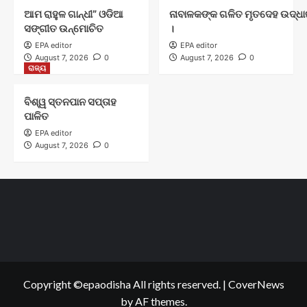
ଆମ ରାହୁଳ ଗାନ୍ଧୀ” ଓଡିଆ
ନାବାଳକଙ୍କ ଗଳିତ ମୃତଦେହ ଉଦ୍ଧାର
ସଙ୍ଗୀତ ଉନ୍ମୋଚିତ
।
EPA editor
EPA editor
August 7, 2026
0
August 7, 2026
0
ରାଜ୍ୟ
ବିଶ୍ୱ ସ୍ତନପାନ ସପ୍ତାହ
ପାଳିତ
EPA editor
August 7, 2026
0
Copyright ©epaodisha All rights reserved.
|
CoverNews
by AF themes.