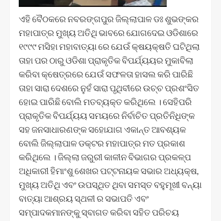
ଏହି ବୈଠକରେ ନବରଙ୍ଗପୁର ଜିଲ୍ଲାପାଳ ଡଃ ଶୁଭଙ୍କର
ମହାପାତ୍ର ମୁଖ୍ୟ ଅତିଥି ଭାବରେ ଯୋଗଦେଇ ଓଡିଶାରେ
୧୯୯୯ ମସିହା ମହାବାତ୍ୟା ରେ ଯେଉଁ କ୍ଷୟକ୍ଷତି ଘଟିଥିଲା
ତାହା ପର ଠାରୁ ଓଡିଶା ପ୍ରାକୃତିକ ବିପର୍ଯ୍ୟୟର ମୁକାବିଲା
କରିବା କ୍ଷେତ୍ରରେ ଯେଉଁ ସଫଳତା ହାସଲ କରି ପାରିଛି
ତାହା ସାରା ଦେଶରେ ନୁହଁ ସାରା ପୃଥିବୀରେ ଉଚ୍ଚ ପ୍ରଶଂସିତ
ହୋଇ ପାରିଛି ବୋଲି ମତବ୍ୟକ୍ତ କରିଥିଲେ । ସେହିପରି
ପ୍ରାକୃତିକ ବିପର୍ଯ୍ୟୟ ସମୟରେ ନିର୍ବାଚିତ ପ୍ରତିନିଧିଙ୍କ
ସହ ଜନସାଧାରଣଙ୍କ ସହୋଯାଗ ଏକାନ୍ତ ଆବଶ୍ୟକ
ବୋଲି ଜିଲ୍ଲାପାଳ ଡକ୍ଟର ମହାପାତ୍ର ମତ ପ୍ରକାଶ
କରିଥିଲେ । ଜିଲ୍ଲା ଜରୁରୀ କାଳୀନ ବିଭାଗର ପ୍ରକଳ୍ପ
ଅଧିକାରୀ ହିମାଂଶୁ ଶେଖର ପଟ୍ଟନାୟକ ସଭାର ଅଧ୍ୟକ୍ଷ,
ମୁଖ୍ୟ ଅତିଥି ଏବଂ ଉପସ୍ଥିତ ଥିବା ସମସ୍ତ ବହୁମୂଖୀ ବନ୍ୟା
ବାତ୍ୟା ଆଶ୍ରୟ ସ୍ଥଳୀ ର ସଭାପତି ଏବଂ
ସମ୍ପାଦକମାନଙ୍କୁ ସ୍ବାଗତ କରିବା ସହିତ ପରିଚୟ