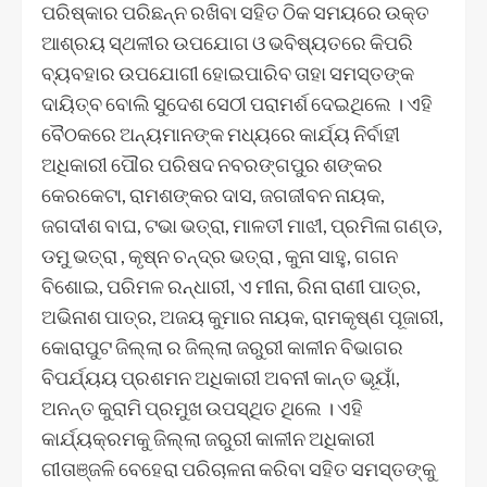
ପରିଷ୍କାର ପରିଛନ୍ନ ରଖିବା ସହିତ ଠିକ ସମୟରେ ଉକ୍ତ
ଆଶ୍ରୟ ସ୍ଥଳୀର ଉପଯୋଗ ଓ ଭବିଷ୍ୟତରେ କିପରି
ବ୍ୟବହାର ଉପଯୋଗୀ ହୋଇପାରିବ ତାହା ସମସ୍ତଙ୍କ
ଦାୟିତ୍ବ ବୋଲି ସୁଦେଶ ସେଠୀ ପରାମର୍ଶ ଦେଇଥିଲେ । ଏହି
ବୈଠକରେ ଅନ୍ୟମାନଙ୍କ ମଧ୍ୟରେ କାର୍ଯ୍ୟ ନିର୍ବାହୀ
ଅଧିକାରୀ ପୌର ପରିଷଦ ନବରଙ୍ଗପୁର ଶଙ୍କର
କେରକେଟା, ରାମଶଙ୍କର ଦାସ, ଜଗଜୀବନ ନାୟକ,
ଜଗଦୀଶ ବାଘ, ଟଭା ଭତ୍ରା, ମାଳତୀ ମାଝୀ, ପ୍ରମିଳା ଗଣ୍ଡ,
ଡମୁ ଭତ୍ରା , କୃଷ୍ନ ଚନ୍ଦ୍ର ଭତ୍ରା , କୁନା ସାହୁ, ଗଗନ
ବିଶୋଇ, ପରିମଳ ରନ୍ଧାରୀ, ଏ ମୀନା, ରିନା ରାଣୀ ପାତ୍ର,
ଅଭିନାଶ ପାତ୍ର, ଅଜୟ କୁମାର ନାୟକ, ରାମକୃଷ୍ଣ ପୂଜାରୀ,
କୋରାପୁଟ ଜିଲ୍ଲା ର ଜିଲ୍ଲା ଜରୁରୀ କାଳୀନ ବିଭାଗର
ବିପର୍ଯ୍ୟୟ ପ୍ରଶମନ ଅଧିକାରୀ ଅବନୀ କାନ୍ତ ଭୂୟାଁ,
ଅନନ୍ତ କୁରାମି ପ୍ରମୁଖ ଉପସ୍ଥିତ ଥିଲେ । ଏହି
କାର୍ଯ୍ୟକ୍ରମକୁ ଜିଲ୍ଲା ଜରୁରୀ କାଳୀନ ଅଧିକାରୀ
ଗୀତାଞ୍ଜଳି ବେହେରା ପରିଚାଳନା କରିବା ସହିତ ସମସ୍ତଙ୍କୁ