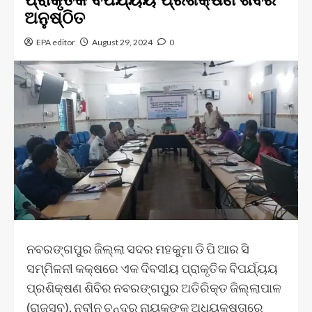
ଅନୁଷ୍ଠିତ
EPA editor
August 29, 2024
0
ନବରଙ୍ଗପୁର ଜିଲ୍ଲା ସଦର ମହକୁମା ଡି ପି ଆର ସି
ସମ୍ମିଳନୀ କକ୍ଷରେ ଏକ ଦିବସୀୟ ପ୍ରାକୃତିକ ବିପର୍ଯ୍ୟୟ
ପ୍ରଶିକ୍ଷଣ ଶିବିର ନବରଙ୍ଗପୁର ଅତିରିକ୍ତ ଜିଲ୍ଲାପାଳ
(ରାଜସ୍ବ), ନବୀନ ଚନ୍ଦ୍ର ନାୟକଙ୍କ ଅଧ୍ୟକ୍ଷତାରେ