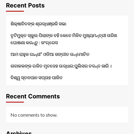
Recent Posts
ଶିକ୍ଷାବିତଙ୍କ ଶ୍ରଦ୍ଧାଞ୍ଜଳି ସଭା
ତୃଟିମୁକ୍ତ ସ୍କୁଲ ପିଲାଙ୍କ ବହି କେବେ ମିଳିବ ମୁଖ୍ୟମନ୍ତ୍ରୀ ତାରିଖ
ଘୋଷଣା କରନ୍ତୁ : କଂଗ୍ରେସ
ଆମ ରାହୁଳ ଗାନ୍ଧୀ” ଓଡିଆ ସଙ୍ଗୀତ ଉନ୍ମୋଚିତ
ନାବାଳକଙ୍କ ଗଳିତ ମୃତଦେହ ଉଦ୍ଧାର:ପୁଲିସର ତଦନ୍ତ ଜାରି ।
ବିଶ୍ୱ ସ୍ତନପାନ ସପ୍ତାହ ପାଳିତ
Recent Comments
No comments to show.
Archives