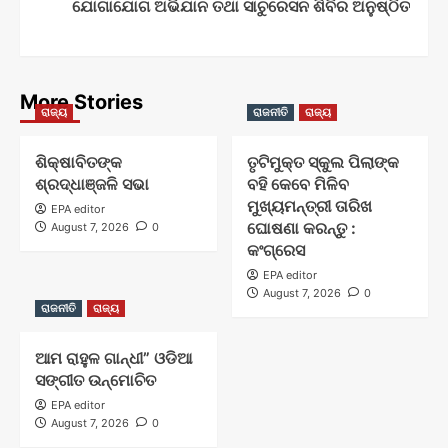
ଯୋଗାଯୋଗ ଅଭିଯାନ ତଥା ସାଚୁରେସନ ଶିବିର ଅନୁଷ୍ଠିତ
More Stories
ରାଜ୍ୟ
ରାଜନୀତି
ରାଜ୍ୟ
ଶିକ୍ଷାବିତଙ୍କ
ତୃଟିମୁକ୍ତ ସ୍କୁଲ ପିଲାଙ୍କ
ଶ୍ରଦ୍ଧାଞ୍ଜଳି ସଭା
ବହି କେବେ ମିଳିବ
ମୁଖ୍ୟମନ୍ତ୍ରୀ ତାରିଖ
EPA editor
ଘୋଷଣା କରନ୍ତୁ :
August 7, 2026
0
କଂଗ୍ରେସ
EPA editor
August 7, 2026
0
ରାଜନୀତି
ରାଜ୍ୟ
ଆମ ରାହୁଳ ଗାନ୍ଧୀ” ଓଡିଆ
ସଙ୍ଗୀତ ଉନ୍ମୋଚିତ
EPA editor
August 7, 2026
0