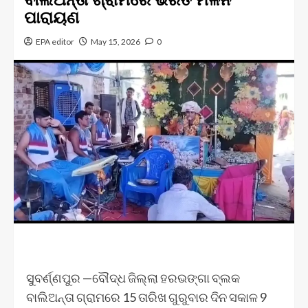
ପାରାୟଣ
EPA editor
May 15, 2026
0
ସୁବର୍ଣ୍ଣପୁର —ବୌଦ୍ଧ ଜିଲ୍ଲା ହରଭଙ୍ଗା ବ୍ଲକ
ବାଲିଅନ୍ତା ଗ୍ରାମରେ 15 ତାରିଖ ଗୁରୁବାର ଦିନ ସକାଳ 9