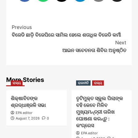
Post
Previous
ବିଜେଡି ଛାଡ଼ି ବିଜେପିରେ ସାମିଲ ହେଲେ ଶତାଧିକ ବିଜେଡି କର୍ମୀ
Navigation
Next
ଆଇନ ସଚେତନତା ଶିବିର ଅନୁଷ୍ଠିତ
More Stories
ରାଜ୍ୟ
ରାଜନୀତି
ରାଜ୍ୟ
ଶିକ୍ଷାବିତଙ୍କ
ତୃଟିମୁକ୍ତ ସ୍କୁଲ ପିଲାଙ୍କ
ଶ୍ରଦ୍ଧାଞ୍ଜଳି ସଭା
ବହି କେବେ ମିଳିବ
ମୁଖ୍ୟମନ୍ତ୍ରୀ ତାରିଖ
EPA editor
ଘୋଷଣା କରନ୍ତୁ :
August 7, 2026
0
କଂଗ୍ରେସ
EPA editor