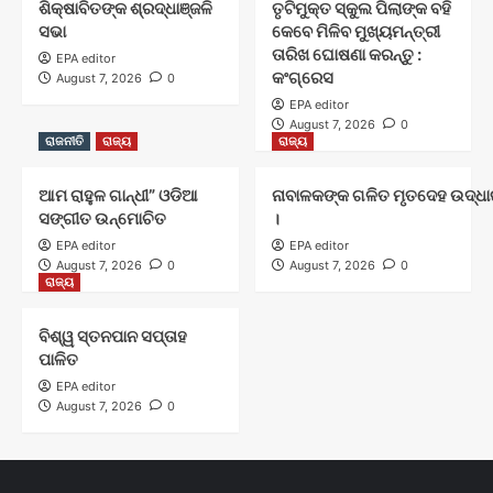
ଶିକ୍ଷାବିତଙ୍କ ଶ୍ରଦ୍ଧାଞ୍ଜଳି
ତୃଟିମୁକ୍ତ ସ୍କୁଲ ପିଲାଙ୍କ ବହି
ସଭା
କେବେ ମିଳିବ ମୁଖ୍ୟମନ୍ତ୍ରୀ
ତାରିଖ ଘୋଷଣା କରନ୍ତୁ :
EPA editor
କଂଗ୍ରେସ
August 7, 2026
0
EPA editor
August 7, 2026
0
ରାଜନୀତି
ରାଜ୍ୟ
ରାଜ୍ୟ
ଆମ ରାହୁଳ ଗାନ୍ଧୀ” ଓଡିଆ
ନାବାଳକଙ୍କ ଗଳିତ ମୃତଦେହ ଉଦ୍ଧାର
ସଙ୍ଗୀତ ଉନ୍ମୋଚିତ
।
EPA editor
EPA editor
August 7, 2026
0
August 7, 2026
0
ରାଜ୍ୟ
ବିଶ୍ୱ ସ୍ତନପାନ ସପ୍ତାହ
ପାଳିତ
EPA editor
August 7, 2026
0