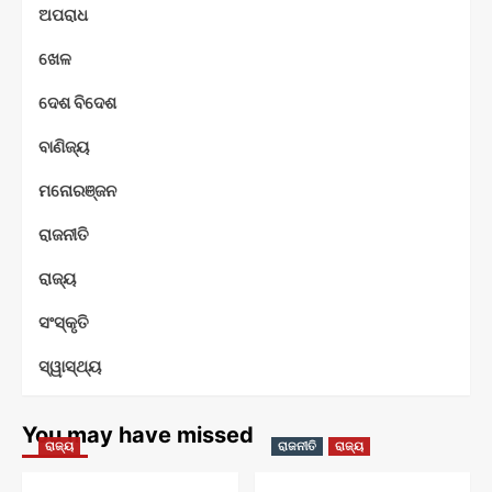
ଅପରାଧ
ଖେଳ
ଦେଶ ବିଦେଶ
ବାଣିଜ୍ୟ
ମନୋରଞ୍ଜନ
ରାଜନୀତି
ରାଜ୍ୟ
ସଂସ୍କୃତି
ସ୍ୱାସ୍ଥ୍ୟ
You may have missed
ରାଜ୍ୟ
ରାଜନୀତି
ରାଜ୍ୟ