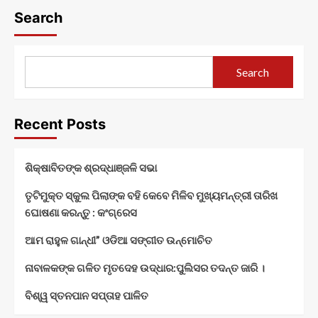
Search
Search
Recent Posts
ଶିକ୍ଷାବିତଙ୍କ ଶ୍ରଦ୍ଧାଞ୍ଜଳି ସଭା
ତୃଟିମୁକ୍ତ ସ୍କୁଲ ପିଲାଙ୍କ ବହି କେବେ ମିଳିବ ମୁଖ୍ୟମନ୍ତ୍ରୀ ତାରିଖ
ଘୋଷଣା କରନ୍ତୁ : କଂଗ୍ରେସ
ଆମ ରାହୁଳ ଗାନ୍ଧୀ” ଓଡିଆ ସଙ୍ଗୀତ ଉନ୍ମୋଚିତ
ନାବାଳକଙ୍କ ଗଳିତ ମୃତଦେହ ଉଦ୍ଧାର:ପୁଲିସର ତଦନ୍ତ ଜାରି ।
ବିଶ୍ୱ ସ୍ତନପାନ ସପ୍ତାହ ପାଳିତ