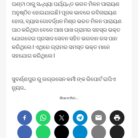
ଘଣ୍ଟା ଠାରୁ ସନ୍ଧ୍ୟା ପର୍ଯ୍ୟନ୍ତ ଭରତ ମିଳନ ପାରାୟଣ
ଅନୁଷ୍ଠିତ ହୋଇଯାଇଛି l ପୂଜକ ଭାବରେ ରବିନାରାୟଣ
ହୋତା, ବ୍ୟାସ ଗୋବର୍ଦ୍ଧନ ମିଶ୍ର ଭରତ ମିଳନ ପାରାୟଣ
ପାଠ କରିଥିବା ବେଳେ ଆଖ ପାଖ ଗ୍ରାମର ସହସ୍ର ଭକ୍ତ
ଯୋଗଦେଇ ପ୍ରସାଦ ସେବନ ସହିତ ଭଗବାନ ରସ ପାନ
କରିଥିଲେ l ଏଥିରେ ଗ୍ରାମର ସମସ୍ତ ଭକ୍ତ ମାନେ
ସହଯୋଗ କରିଥିଲେ l
ସୁବର୍ଣ୍ଣପୁର ରୁ ଉଗ୍ରସେନ କର୍ମୀ ଙ୍କ ରିପୋର୍ଟ ଇପିଏ
ନ୍ୟୁଜ..
Share this…