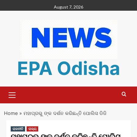
Skip
August 7, 2026
to
content
EPA Odisha
Primary
Menu
Home
»
ମହାପ୍ରଭୁ ଙ୍କ ଦର୍ଶନ କରିଛନ୍ତି ପୋଲିସ ଡିଜି
ରାଜନୀତି
ରାଜ୍ୟ
ମହାପ୍ରଭୁ ଙ୍କ ଦର୍ଶନ କରିଛନ୍ତି ପୋଲିସ