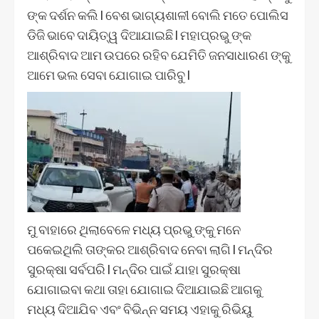
ଙ୍କ ଦର୍ଶନ କଲି l ବେଶ ଭାଗ୍ୟଶାଳୀ ବୋଲି ମତେ ପୋଲିସ
ଡିଜି ଭାବେ ଦାୟିତ୍ୱ ଦିଆଯାଇଛି l ମହାପ୍ରଭୁ ଙ୍କ
ଆଶ୍ରିବାଦ ଆମ ଉପରେ ରହିବ ଯେମିତି ଜନସାଧାରଣ ଙ୍କୁ
ଆମେ ଭଲ ସେବା ଯୋଗାଇ ପାରିବୁ l
ମୁ ବାହାରେ ଥିଲାବେଳେ ମଧ୍ୟ ପ୍ରଭୁ ଙ୍କୁ ମନେ
ପକେଇଥିଲି ତାଙ୍କର ଆଶ୍ରିବାଦ ନେବା ଲାଗି l ମନ୍ଦିର
ସୁରକ୍ଷା ସର୍ବପରି l ମନ୍ଦିର ପାଇଁ ଯାହା ସୁରକ୍ଷା
ଯୋଗାଇବା କଥା ତାହା ଯୋଗାଇ ଦିଆଯାଇଛି ଆଗକୁ
ମଧ୍ୟ ଦିଆଯିବ ଏବଂ ବିଭିନ୍ନ ସମୟ ଏହାକୁ ରିଭିୟୁ