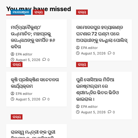
You may have missed
ମନୋରଞ୍ଜନ
ରାଜ୍ୟ
ରାଜ୍ୟ
ମର୍ତ୍ତ୍ୟବୈକୁଣ୍ଠ’
ଦାମୋଦରପୁର ହତ୍ୟାକାଣ୍ଡ
ଉନ୍ମୋଚିତ; ମହାପ୍ରଭୁ
ଘଟଣାର 72 ଘଣ୍ଟା ପରେ
ଜଗନ୍ନାଥଙ୍କୁ ସମର୍ପିତ ୫୬
ଅପରାଧୀଙ୍କୁ ବାନ୍ଧିଲା ପୋଲିସ୍
କବିତା
EPA editor
August 5, 2026
0
EPA editor
August 5, 2026
0
ରାଜ୍ୟ
ରାଜ୍ୟ
କୃଷି ପ୍ରଶିକ୍ଷିଣ ସଚେତନତା
ପୁଣି ସୋସିଆଲ ମିଡିଆ
କାର୍ଯ୍ୟକ୍ରମ
ଇନଷ୍ଟାଗ୍ରାମ ରେ
ଶ୍ରୀମନ୍ଦିର ଭିତର ଭିଡିଓ
EPA editor
ଭାଇରାଲ।
August 5, 2026
0
EPA editor
August 5, 2026
0
ରାଜ୍ୟ
ରାଜସ୍ୱ ମନ୍ତ୍ରୀ ଙ୍କ ପୁରୀ