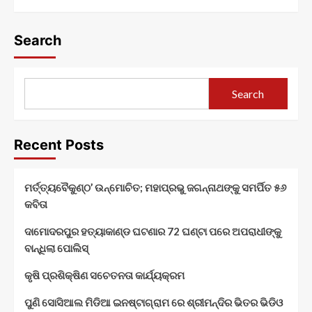
Search
Search
Recent Posts
ମର୍ତ୍ତ୍ୟବୈକୁଣ୍ଠ’ ଉନ୍ମୋଚିତ; ମହାପ୍ରଭୁ ଜଗନ୍ନାଥଙ୍କୁ ସମର୍ପିତ ୫୬
କବିତା
ଦାମୋଦରପୁର ହତ୍ୟାକାଣ୍ଡ ଘଟଣାର 72 ଘଣ୍ଟା ପରେ ଅପରାଧୀଙ୍କୁ
ବାନ୍ଧିଲା ପୋଲିସ୍
କୃଷି ପ୍ରଶିକ୍ଷିଣ ସଚେତନତା କାର୍ଯ୍ୟକ୍ରମ
ପୁଣି ସୋସିଆଲ ମିଡିଆ ଇନଷ୍ଟାଗ୍ରାମ ରେ ଶ୍ରୀମନ୍ଦିର ଭିତର ଭିଡିଓ