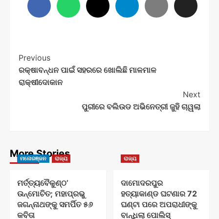
Post
Previous
ରକ୍ଷାବନ୍ଧନ ପାଇଁ ସହରରେ ଖୋଲିଛି ମାଳମାଳ
Navigation
ରାକ୍ଷୀଦୋକାନ
Next
ପୁରୀରେ ବଲିଉଡ ଅଭିନେତ୍ରୀ ଜୁହି ଚାୱଲା
More Stories
ମନୋରଞ୍ଜନ
ରାଜ୍ୟ
ରାଜ୍ୟ
ମର୍ତ୍ତ୍ୟବୈକୁଣ୍ଠ’
ଦାମୋଦରପୁର
ଉନ୍ମୋଚିତ; ମହାପ୍ରଭୁ
ହତ୍ୟାକାଣ୍ଡ ଘଟଣାର 72
ଜଗନ୍ନାଥଙ୍କୁ ସମର୍ପିତ ୫୬
ଘଣ୍ଟା ପରେ ଅପରାଧୀଙ୍କୁ
କବିତା
ବାନ୍ଧିଲା ପୋଲିସ୍