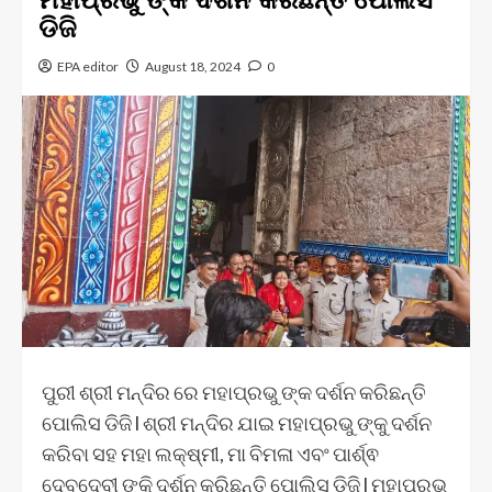
ଡିଜି
EPA editor
August 18, 2024
0
ପୁରୀ ଶ୍ରୀ ମନ୍ଦିର ରେ ମହାପ୍ରଭୁ ଙ୍କ ଦର୍ଶନ କରିଛନ୍ତି
ପୋଲିସ ଡିଜି l ଶ୍ରୀ ମନ୍ଦିର ଯାଇ ମହାପ୍ରଭୁ ଙ୍କୁ ଦର୍ଶନ
କରିବା ସହ ମହା ଲକ୍ଷ୍ମୀ, ମା ବିମଳା ଏବଂ ପାର୍ଶ୍ଵ
ଦେବଦେବୀ ଙ୍କି ଦର୍ଶନ କରିଛନ୍ତି ପୋଲିସ ଡିଜି l ମହାପ୍ରଭୁ