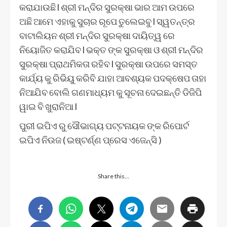
କରାଯାଉଛି l ଶ୍ରୀ ମନ୍ଦିର ସୁରକ୍ଷା ଭାର ଆମ ଉପରେ
ଅଛି ଆମେ ଏହାକୁ ସୁଚାର ରୂପେ ତୁଲେଇବୁ l ସ୍ୱତନ୍ତ୍ର
ବାଟାଲିୟନ ଶ୍ରୀ ମନ୍ଦିର ସୁରକ୍ଷା ଦାୟିତ୍ୱ ରେ
ନିୟୋଜିତ କରାଯିବ l ଭକ୍ତ ଙ୍କ ସୁରକ୍ଷା ଓ ଶ୍ରୀ ମନ୍ଦିର
ସୁରକ୍ଷା ପ୍ରାଥମିକତା ରହିବ l ସୁରକ୍ଷା ଉପରେ ସମସ୍ତ
କାର୍ଯ୍ୟ କୁ ରିଭିୟୁ କରିବି ଯାହା ଆବଶ୍ୟକ ପଦକ୍ଷେପ ତାହା
ନିଆଯିବ ବୋଲି ଗଣମାଧ୍ୟମ କୁ ସୂଚନା ଦେଇଛନ୍ତି ଡିଜିପି
ୱାଇ ବି ଖୁରାନିଆ l
ପୁରୀ ଇପିଏ ରୁ ସୌଭାଗ୍ୟ ପଟ୍ଟନାୟକ ଙ୍କ ରିପୋର୍ଟ
ଇପିଏ ନିଉଜ ( ଇଷ୍ଟର୍ଣ୍ଣ ପ୍ରେସ ଏଜେନ୍ସି )
Share this…