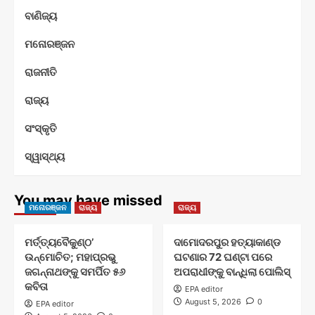
ବାଣିଜ୍ୟ
ମନୋରଞ୍ଜନ
ରାଜନୀତି
ରାଜ୍ୟ
ସଂସ୍କୃତି
ସ୍ୱାସ୍ଥ୍ୟ
You may have missed
ମନୋରଞ୍ଜନ
ରାଜ୍ୟ
ରାଜ୍ୟ
ମର୍ତ୍ତ୍ୟବୈକୁଣ୍ଠ’
ଦାମୋଦରପୁର ହତ୍ୟାକାଣ୍ଡ
ଉନ୍ମୋଚିତ; ମହାପ୍ରଭୁ
ଘଟଣାର 72 ଘଣ୍ଟା ପରେ
ଜଗନ୍ନାଥଙ୍କୁ ସମର୍ପିତ ୫୬
ଅପରାଧୀଙ୍କୁ ବାନ୍ଧିଲା ପୋଲିସ୍
କବିତା
EPA editor
August 5, 2026
0
EPA editor