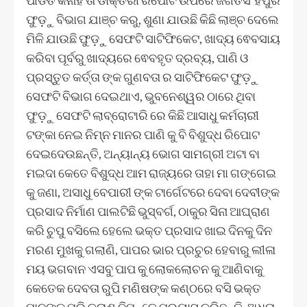
ଫୁଡ଼ୁ ବିଭାଗ ଯାଞ୍ଚ କରୁ, ଶୁଣା ଯାଉଛି କିଛି ଲାଞ୍ଚ ଦେଲେ
ମିଳି ଯାଉଛି ଫୁଡ଼ୁ ସେଫଟି ସାଟିଫିକେଟ, ଖାଦ୍ୟ ଵେବସାୟ
କରିବା ପୂର୍ବରୁ ଖାଦ୍ୟରେ ଵେବହୃତ ଦ୍ରବ୍ୟ, ପାଣି ଓ
ପ୍ରସ୍ତୁତ କର୍ତ୍ତା ଙ୍କ ଗୁଣବତା ର ସାଟିଫିକେଟ ଫୁଡ଼ୁ
ସେଫଟି ବିଭାଗ ଦେଇଥାଏ, ଭୁବନେଶ୍ୱର ଠାରେ ଥିବା
ଫୁଡ଼ୁ ସେଫଟି ଲାବ୍ରୋଟାରି ରେ କିଛି ଆସାଧୁ କର୍ମଚାରୀ
ଟଙ୍କା ନେଇ ନିମ୍ନ ମାନର ପାଣି କୁ ବି ବିଶୁଦ୍ଧ ରିପୋଟ
ଦେଇଦେଉଛନ୍ତି, ଅନ୍ୟାନ୍ୟ ଭୋଗ ସାମଗ୍ରୀ ଅଟା ବା
ମଇଦା କେତେ ବିଶୁଦ୍ଧ ଆମ ରାଜ୍ୟରେ ତାହା ମା ଗଙ୍ଗେଇ
କୁ ଜଣା, ଅସାଧୁ ବେପାରୀ ଙ୍କ ଟାର୍ଗେଟରେ ଦେବା ଦେବୀଙ୍କ
ପ୍ରସାଦ ନିର୍ମାଣ ପାଲଟିଛି ଭୁସ୍ବର୍ଗ, ଠାକୁର ସିନା ଆଘ୍ରାଣ
କରି ଚୁପୁ ବସିଲେ ହେଲେ ଭକ୍ତ ପ୍ରସାଦ ଖାଇ ଦିନକୁ ଦିନ
ମରଣ ମୁଖକୁ ଗଲାଣି, ପାପର ଭାର ପ୍ରଚୁର ହେବାରୁ ଲୀଳା
ମୟ ଭଗବାନ ଏସବୁ ପାପ କୁ ଲୋକଲୋଚନ କୁ ଆଣିବାକୁ
କେତେକ ଦେବତା ରୁପି ମଣିଷଙ୍କ କଣ୍ଠରେ ବସି ଭକ୍ତ
ମାନଙ୍କ ପରି ତ୍ରାଣ ନିମନ୍ତେ ପ୍ରୟାସ କରିଛନ୍ତି, ଅଧୁନା