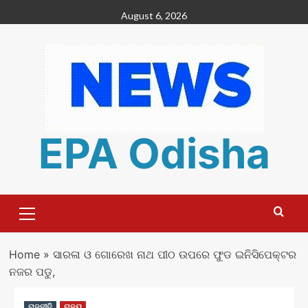
Skip
August 6, 2026
to
content
EPA Odisha
Primary
Menu
Home
»
ସାରଳା ଓ ଗୋରେଖ ନାଥ ପୀଠ ଉପରେ ଫୁଡ ଇନିସିପେକ୍ଟର
ନଜର ପଡୁ,
ରାଜନୀତି
ରାଜ୍ୟ