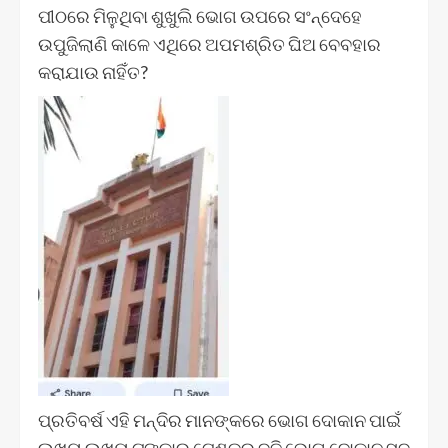
ପୀଠରେ ମିଳୁଥିବା ଶୁଖୁଲି ଭୋଗ ଉପରେ ସଂନ୍ଦେହେ
ଉପୁଜିଲାଣି କାଳେ ଏଥିରେ ଅପମଶ୍ରିତ ଘିଅ ବେବହାର
କରାଯାଉ ନାହିଁତ?
ପ୍ରତିବର୍ଷ ଏହି ମନ୍ଦିର ମାନଙ୍କରେ ଭୋଗ ଦୋକାନ ପାଇଁ
ଲଖ୍ୟ ଲଖ୍ୟ ଟଙ୍କାର ଟେଣ୍ଡର ବଢ଼ି ଭୋଗ ଦୋକାନ ସବୁ