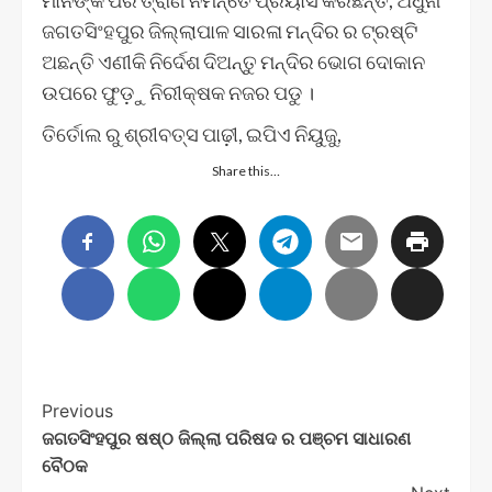
ଜଗତସିଂହପୁର ଜିଲ୍ଲାପାଳ ସାରଳା ମନ୍ଦିର ର ଟ୍ରଷ୍ଟି
ଅଛନ୍ତି ଏଣୀକି ନିର୍ଦେଶ ଦିଅନ୍ତୁ ମନ୍ଦିର ଭୋଗ ଦୋକାନ
ଉପରେ ଫୁଡ଼ୁ ନିରୀକ୍ଷକ ନଜର ପଡୁ ।
ତିର୍ତୋଲ ରୁ ଶ୍ରୀବତ୍ସ ପାଢ଼ୀ, ଇପିଏ ନିୟୁଜୁ,
Share this…
Post
Previous
ଜଗତସିଂହପୁର ଷଷ୍ଠ ଜିଲ୍ଲା ପରିଷଦ ର ପଞ୍ଚମ ସାଧାରଣ
Navigation
ବୈଠକ