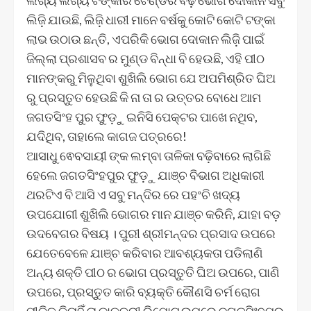
ଲିଜ଼ି ଯାଉଛି, ଲିଜ଼ି ଧାରୀ ମାନେ ବର୍ଷକୁ କୋଟି କୋଟି ଟଙ୍କା
ଲାଭ ଉଠାଉ ଛନ୍ତି, ଏପରିକି ଭୋଗ ଦୋକାନ ଲିଜ଼ି ପାଇଁ
ଜିଲ୍ଲା ପ୍ରଶାସବ ର ମୁଣ୍ଡ ବିନ୍ଧା ବି ହେଉଛି, ଏହି ପୀଠ
ମାନଙ୍କରୁ ମିଳୁଥିବା ଶୁଖିଲି ଭୋଗ ଯେ ଅପମିଶ୍ରିତ ଘିଅ
ରୁ ପ୍ରସ୍ତୁତ ହେଉଛି କି ନା ତା ର ଉତ୍ତର ବୋଧେ ଆମ
ଜଗତସିଂହ ପୁର ଫୁଡ଼ୁ ଇନିସି ପେକ୍ଟର ପାଖେ ନଥିବ,
ଯଦିଥିବ, ତାହାଲେ କାଗଜ ପତ୍ରରେ!
ଆସାଧୁ ଵେବସାୟୀ ଙ୍କ ଲମ୍ବା ତାଳିକା ବଢ଼ିବାରେ ଲାଗିଛି
ହେଲେ ଜଗତସିଂହପୁର ଫୁଡ଼ୁ ଯାଞ୍ଚ ବିଭାଗ ଅଧିକାରୀ
ଥରଟିଏ ବି ଆସି ଏ ସବୁ ମନ୍ଦିର ରେ ପହଂଚି ଖଦ୍ୟ
ଉପଯୋଗୀ ଶୁଖିଲି ଭୋଗର ମାନ ଯାଞ୍ଚ କରିନି, ଯାହା ବଡ଼
ଉଦବେଗର ବିଷୟ । ପୁରୀ ଶ୍ରୀମନ୍ଦର ପ୍ରସାଦ ଉପରେ
ଯେତେବେଳେ ଯାଞ୍ଚ କରିବାର ଆବଶ୍ୟକତା ପଡିଲାଣି
ଅନ୍ୟ ଶକ୍ତି ପୀଠ ର ଭୋଗ ପ୍ରସ୍ତୁତି ଘିଅ ଉପରେ, ପାଣି
ଉପରେ, ପ୍ରସ୍ତୁତ କାରି ବ୍ୟକ୍ତି କୌଣସି ଚର୍ମ ରୋଗ
ପୀଡିତ କିନାହିଁ ତା ଡାକ୍ତରୀ ରିପୋଟ ଉପରେ ଜଗତସିଂହପୁର