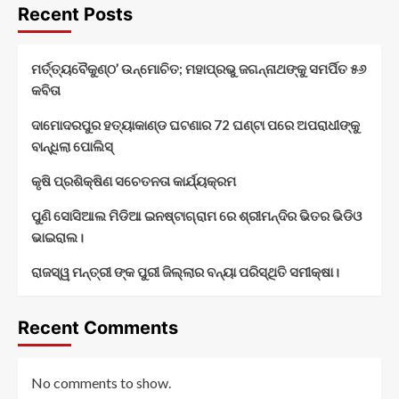
Recent Posts
ମର୍ତ୍ତ୍ୟବୈକୁଣ୍ଠ’ ଉନ୍ମୋଚିତ; ମହାପ୍ରଭୁ ଜଗନ୍ନାଥଙ୍କୁ ସମର୍ପିତ ୫୬
କବିତା
ଦାମୋଦରପୁର ହତ୍ୟାକାଣ୍ଡ ଘଟଣାର 72 ଘଣ୍ଟା ପରେ ଅପରାଧୀଙ୍କୁ
ବାନ୍ଧିଲା ପୋଲିସ୍
କୃଷି ପ୍ରଶିକ୍ଷିଣ ସଚେତନତା କାର୍ଯ୍ୟକ୍ରମ
ପୁଣି ସୋସିଆଲ ମିଡିଆ ଇନଷ୍ଟାଗ୍ରାମ ରେ ଶ୍ରୀମନ୍ଦିର ଭିତର ଭିଡିଓ
ଭାଇରାଲ।
ରାଜସ୍ୱ ମନ୍ତ୍ରୀ ଙ୍କ ପୁରୀ ଜିଲ୍ଲାର ବନ୍ୟା ପରିସ୍ଥିତି ସମୀକ୍ଷା।
Recent Comments
No comments to show.