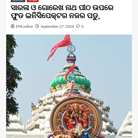
ସାରଳା ଓ ଗୋରେଖ ନାଥ ପୀଠ ଉପରେ
ଫୁଡ ଇନିସିପେକ୍ଟର ନଜର ପଡୁ,
EPA editor
September 27, 2024
0