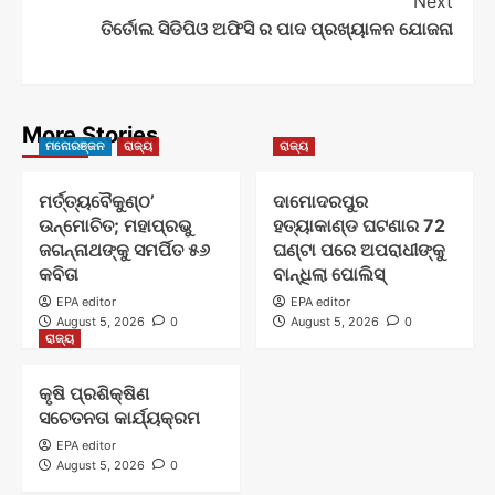
Next
ତିର୍ତୋଲ ସିଡିପିଓ ଅଫିସି ର ପାଦ ପ୍ରଖ୍ୟାଳନ ଯୋଜନା
More Stories
ମନୋରଞ୍ଜନ
ରାଜ୍ୟ
ରାଜ୍ୟ
ମର୍ତ୍ତ୍ୟବୈକୁଣ୍ଠ’
ଦାମୋଦରପୁର
ଉନ୍ମୋଚିତ; ମହାପ୍ରଭୁ
ହତ୍ୟାକାଣ୍ଡ ଘଟଣାର 72
ଜଗନ୍ନାଥଙ୍କୁ ସମର୍ପିତ ୫୬
ଘଣ୍ଟା ପରେ ଅପରାଧୀଙ୍କୁ
କବିତା
ବାନ୍ଧିଲା ପୋଲିସ୍
EPA editor
EPA editor
August 5, 2026
0
August 5, 2026
0
ରାଜ୍ୟ
କୃଷି ପ୍ରଶିକ୍ଷିଣ
ସଚେତନତା କାର୍ଯ୍ୟକ୍ରମ
EPA editor
August 5, 2026
0