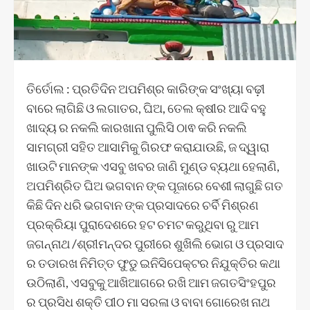
ତିର୍ତୋଲ : ପ୍ରତିଦିନ ଅପମିଶ୍ର କାରିଙ୍କ ସଂଖ୍ୟା ବଢ଼ୀ
ବାରେ ଲାଗିଛି ଓ ଲଗାତର, ଘିଅ, ତେଲ କ୍ଷୀର ଆଦି ବହୁ
ଖାଦ୍ୟ ର ନକଲି କାରଖାନା ପୁଲିସି ଠାଵ କରି ନକଲି
ସାମଗ୍ରୀ ସହିତ ଆସାମିକୁ ଗିରଫ କରାଯାଉଛି, ଜ ଦ୍ୱାରା
ଖାଉଟି ମାନଙ୍କ ଏସବୁ ଖବର ଜାଣି ମୁଣ୍ଡ ବ୍ୟଥା ହେଲାଣି,
ଅପମିଶ୍ରିତ ଘିଅ ଭଗବାନ ଙ୍କ ପୂଜାରେ ବେଶୀ ଲାଗୁଛି ଗତ
କିଛି ଦିନ ଧରି ଭଗବାନ ଙ୍କ ପ୍ରସାଦରେ ଚର୍ବି ମିଶ୍ରଣ
ପ୍ରକ୍ରିୟା ପୁରାଦେଶରେ ହଟ ଚମଟ କରୁଥିବା ରୁ ଆମ
ଜଗନ୍ନାଥ /ଶ୍ରୀମନ୍ଦର ପୁରୀରେ ଶୁଖିଲି ଭୋଗ ଓ ପ୍ରସାଦ
ର ତଡାରଖ ନିମିତ୍ତ ଫୁଡୁ ଇନିସିପେକ୍ଟର ନିଯୁକ୍ତିର କଥା
ଉଠିଲାଣି, ଏସବୁକୁ ଆଖିଆଗରେ ରଖି ଆମ ଜଗତସିଂହପୁର
ର ପ୍ରସିଧ ଶକ୍ତି ପୀଠ ମା ସରଳା ଓ ବାବା ଗୋରେଖ ନାଥ