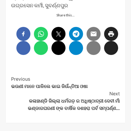
ଉଗ୍ରସେନ କର୍ମୀ, ସୁବର୍ଣ୍ଣପୁର
Share this…
Post
Previous
ଭଉଣୀ ମାନେ ପାଳିଲେ ଭାଇ ଜିଉଁନ୍ତିଆ ଓଷା
Navigation
Next
କଳାହାଣ୍ଡି ଜିଲ୍ଲା ଧର୍ମଗଡ଼ ର ଅଧିଷ୍ଠାତ୍ରୀ ଦେବୀ ମାଁ
ଭଣ୍ଡାରଘରଣୀ ଙ୍କ ବାର୍ଷିକ ଦଶହରା ପର୍ବ ସମ୍ପର୍ଣ୍ଣ…