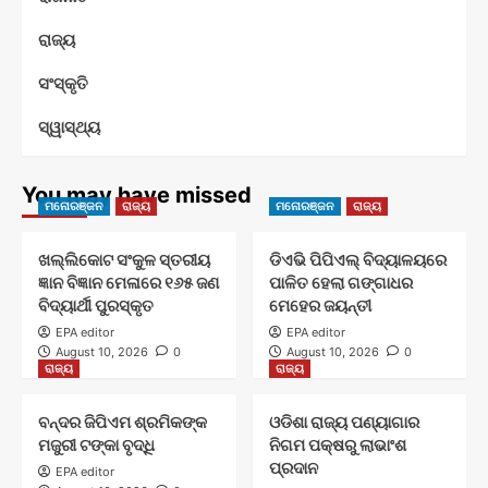
ରାଜ୍ୟ
ସଂସ୍କୃତି
ସ୍ୱାସ୍ଥ୍ୟ
You may have missed
ମନୋରଞ୍ଜନ
ରାଜ୍ୟ
ମନୋରଞ୍ଜନ
ରାଜ୍ୟ
ଖଲ୍ଲିକୋଟ ସଂକୁଳ ସ୍ତରୀୟ
ଡିଏଭି ପିପିଏଲ୍ ବିଦ୍ୟାଳୟରେ
ଜ୍ଞାନ ବିଜ୍ଞାନ ମେଳାରେ ୧୬୫ ଜଣ
ପାଳିତ ହେଲା ଗଙ୍ଗାଧର
ବିଦ୍ୟାର୍ଥୀ ପୁରସ୍କୃତ
ମେହେର ଜୟନ୍ତୀ
EPA editor
EPA editor
August 10, 2026
0
August 10, 2026
0
ରାଜ୍ୟ
ରାଜ୍ୟ
ବନ୍ଦର ଜିପିଏମ ଶ୍ରମିକଙ୍କ
ଓଡିଶା ରାଜ୍ୟ ପଣ୍ୟାଗାର
ମଜୁରୀ ଟଙ୍କା ବୃଦ୍ଧି
ନିଗମ ପକ୍ଷରୁ ଲାଭାଂଶ
ପ୍ରଦାନ
EPA editor