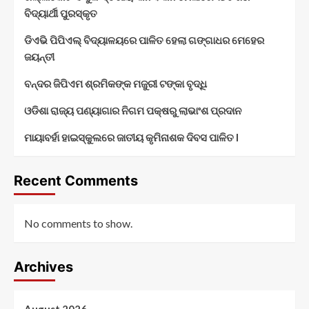
ବିଦ୍ୟାର୍ଥୀ ପୁରସ୍କୃତ
ଡିଏଭି ପିପିଏଲ୍ ବିଦ୍ୟାଳୟରେ ପାଳିତ ହେଲା ଗଙ୍ଗାଧର ମେହେର
ଜୟନ୍ତୀ
ବନ୍ଦର ଜିପିଏମ ଶ୍ରମିକଙ୍କ ମଜୁରୀ ଟଙ୍କା ବୃଦ୍ଧି
ଓଡିଶା ରାଜ୍ୟ ପଣ୍ୟାଗାର ନିଗମ ପକ୍ଷରୁ ଲାଭାଂଶ ପ୍ରଦାନ
ମାୟାବର୍ହା ହାଇସ୍କୁଲରେ ଜାତୀୟ କୃମିନାଶକ ଦିବସ ପାଳିତ l
Recent Comments
No comments to show.
Archives