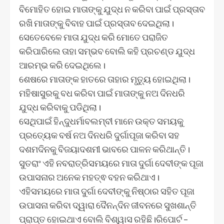
ବିମୋହିତ ହୋଇ ମାତାଙ୍କୁ ଯୁଦ୍ଧ ନ କରିବା ପାଇଁ ପ୍ରସ୍ତାବ
ରଖି ମାତାଙ୍କୁ ବିବାହ ପାଇଁ ପ୍ରସ୍ତାବ ଦେଇଥିଲା।
ସେତେବେଳେ ମାତା ଯୁଦ୍ଧ କରି ମୋତେ ପରାଜିତ
କରିପାରିଲେ ତାହା ସମ୍ଭବ ବୋଲି କହି ପ୍ରଚଣ୍ଡ ଯୁଦ୍ଧ
ଆରମ୍ଭ କରି ଦେଇଥିଲେ।
ଶେଷରେ ମାତାଙ୍କ ହାତରେ ତାହାର ମୃତ୍ୟୁ ହୋଇଥିଲା।
ମହିଷାସୁରକୁ ବଧ କରିବା ପାଇଁ ମାତାଙ୍କୁ ନଅ ଦିନଧରି
ଯୁଦ୍ଧ କରିବାକୁ ପଡିଥିଲା।
ସେଥିପାଇଁ ହିନ୍ଦୁଧର୍ମାବଲମ୍ବୀ ମାନେ ଉକ୍ତ ସମୟକୁ
ପ୍ରତ୍ୟେକ ବର୍ଷ ନଅ ଦିନଧରି ଦୁର୍ଗାପୂଜା କରିବା ସହ
ଦଶମଦିନକୁ ବିଜୟାଦଶମୀ ଭାବରେ ପାଳନ କରିଥାନ୍ତି।
ସୁତରାଂ ଏହି ନବରାତ୍ରିସମୟରେ ମାତା ଦୁର୍ଗା ଦେବୀଙ୍କ ପୂଜା
ଉପାସନାର ଅନେକ ମହତ୍ଵ ବହନ କରିଥାଏ।
ଏହିସମୟରେ ମାତା ଦୁର୍ଗା ଦେବୀଙ୍କୁ ନିଷ୍ଠାର ସହିତ ପୂଜା
ଉପାସନା କରିବା ଦ୍ୱାରା ଦୈନନ୍ଦିନ ଜୀବନରେ ସୁଖଶାନ୍ତି
ପ୍ରାପ୍ତ ହୋଇଥାଏ ବୋଲି ବିଶ୍ୱାସ ରହିଛି।ରିପୋର୍ଟ –