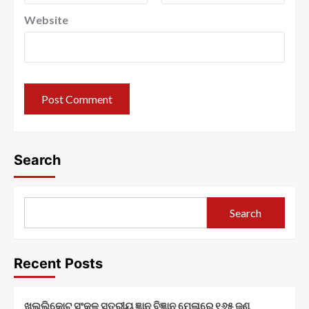
Website
Search
Search
Recent Posts
ଖଲ୍ଲିକୋଟ ସଂକୁଳ ସ୍ତରୀୟ ଜ୍ଞାନ ବିଜ୍ଞାନ ମେଳାରେ ୧୬୫ ଜଣ