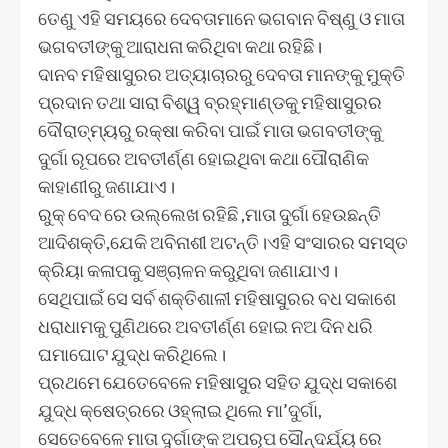
ତେଣୁ ଏହି ସମୟରେ ଦେବତାମାନେ ଭଗବାନ ବିଷ୍ଣୁ ଓ ମାତା
ଭଗବତୀଙ୍କୁ ଆରାଧନା କରିଥିବା କଥା ରହିଛି।
ଦାନବ ମହିଷାସୁରର ଅତ୍ୟାଚାରରୁ ଦେବତା ମାନଙ୍କୁ ମୁକ୍ତି
ପ୍ରଦାନ ତଥା ସାରା ବିଶ୍ୱ ବ୍ରହ୍ମାଣ୍ଡକୁ ମହିଷାସୁରର
ଦୌରାତ୍ମ୍ୟରୁ ରକ୍ଷା କରିବା ପାଇଁ ମାତା ଭଗବତୀଙ୍କୁ
ଦୁର୍ଗା ରୂପରେ ଅବତୀର୍ଣ୍ଣ ହୋଇଥିବା କଥା ପୌରାଣିକ
କାହାଣୀରୁ ଜଣାଯାଏ।
ରୁକ୍ ବେଦ ରେ ଉଲ୍ଲେଖ ରହିଛି ,ମାତା ଦୁର୍ଗା ହେଉଛନ୍ତି
ଆଦିଶକ୍ତି,ଯେକି ଅବିନାଶୀ ଅଟନ୍ତି।ଏହି ସଂସାରର ସମସ୍ତ
କ୍ରିୟା କଳାପକୁ ସଞ୍ଚାଳନ କରୁଥିବା ଜଣାଯାଏ।
ସେଥିପାଇଁ ସେ ସର୍ବ ଶକ୍ତିଶାଳୀ ମହିଷାସୁରର ବଧ ସକାଶେ
ଧରାଧାମକୁ ପୁଣିଥରେ ଅବତୀର୍ଣ୍ଣ ହୋଇ ନଅ ଦିନ ଧରି
ଘମାଘୋଟ ଯୁଦ୍ଧ କରିଥିଲେ।
ପ୍ରଥମେ ଯେତେବେଳେ ମହିଷାସୁର ସହିତ ଯୁଦ୍ଧ ସକାଶେ
ଯୁଦ୍ଧ କ୍ଷେତ୍ରରେ ଓହ୍ଲାଇ ଥିଲେ ମା’ଦୁର୍ଗା,
ସେତେବେଳେ ମାତା ଦୁର୍ଗାଙ୍କ ଅପରୂପ ସୌନ୍ଦର୍ଯ୍ୟ ରେ