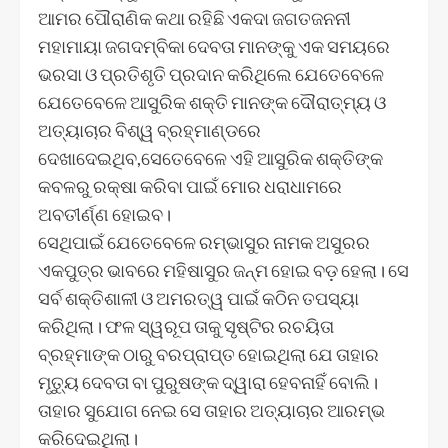
ଆମର ପୌରାଣିକ କଥା ରହିଛି ଏକଦା ଜଗତଜନନୀ
ମହାମାୟା ଜଗଦମ୍ବିକା ଦେବତା ମାନଙ୍କୁ ଏକ ସମୟରେ
ଭରସା ଓ ପ୍ରତିଶୃତି ପ୍ରଦାନ କରିଥିଲେ ଯେତେବେଳେ
ଯେତେବେଳେ ଆସୁରିକ ଶକ୍ତି ମାନଙ୍କ ଦୌରାତ୍ମ୍ୟ ଓ
ଅତ୍ୟାଚାର ବିଶ୍ୱ ବ୍ରହ୍ମାଣ୍ଡରେ
ଦେଖାଦେଇଥିବ,ସେତେବେଳେ ଏହି ଆସୁରିକ ଶକ୍ତିଙ୍କ
କବଳରୁ ରକ୍ଷା କରିବା ପାଇଁ ମୋର ଧରାଧାମରେ
ଅବତୀର୍ଣ୍ଣ ହୋଇବ।
ସେଥିପାଇଁ ଯେତେବେଳେ ରମ୍ଭାସୁର ନାମକ ଅସୁରର
ଏକପୁତ୍ର ଭାବରେ ମହିଷାସୁର ଜନ୍ମ ହୋଇ ବଡ଼ ହେଲା। ସେ
ସର୍ବ ଶକ୍ତିଶାଳୀ ଓ ଅମରତ୍ୱ ପାଇଁ କଠିନ ତପସ୍ୟା
କରିଥିଲା। ଫଳ ସ୍ୱରୂପ ତାକୁ ସୃଷ୍ଟିର ରଚୟିତା
ବ୍ରହ୍ମାଙ୍କ ଠାରୁ ବରପ୍ରାପ୍ତ ହୋଇଥିଲା ଯେ ତାହାର
ମୃତ୍ୟୁ ଦେବତା ବା ପୁରୁଷଙ୍କ ଦ୍ୱାରା ହେବନାହିଁ ବୋଲି।
ତାହାର ସୁଯୋଗ ନେଇ ସେ ତାହାର ଅତ୍ୟାଚାର ଆରମ୍ଭ
କରିଦେଇଥିଲା।