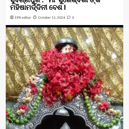
ମହିଷାମର୍ଦ୍ଦିନୀ ବେଶ l
EPA editor
October 11, 2024
0