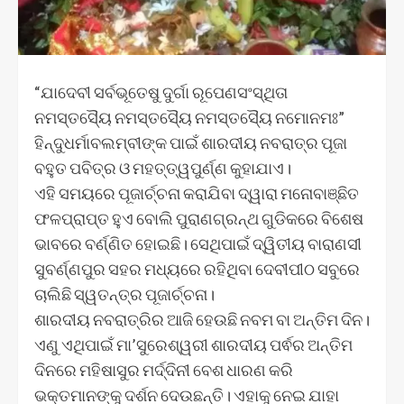
“ଯାଦେବୀ ସର୍ବଭୂତେଷୁ ଦୁର୍ଗା ରୂପେଣସଂସ୍ଥିତା
ନମସ୍ତସ୍ୟୈ ନମସ୍ତସ୍ୟୈ ନମସ୍ତସ୍ୟୈ ନମୋନମଃ”
ହିନ୍ଦୁଧର୍ମାବଲମ୍ବୀଙ୍କ ପାଇଁ ଶାରଦୀୟ ନବରାତ୍ର ପୂଜା
ବହୁତ ପବିତ୍ର ଓ ମହତ୍ତ୍ୱପୁର୍ଣ୍ଣ କୁହାଯାଏ।
ଏହି ସମୟରେ ପୂଜାର୍ଚ୍ଚନା କରାଯିବା ଦ୍ୱାରା ମନୋବାଞ୍ଛିତ
ଫଳପ୍ରାପ୍ତ ହୁଏ ବୋଲି ପୁରାଣଗ୍ରନ୍ଥ ଗୁଡିକରେ ବିଶେଷ
ଭାବରେ ବର୍ଣ୍ଣିତ ହୋଇଛି। ସେଥିପାଇଁ ଦ୍ୱିତୀୟ ବାରାଣସୀ
ସୁବର୍ଣ୍ଣପୁର ସହର ମଧ୍ୟରେ ରହିଥିବା ଦେବୀପୀଠ ସବୁରେ
ଚାଲିଛି ସ୍ୱତନ୍ତ୍ର ପୂଜାର୍ଚ୍ଚନା।
ଶାରଦୀୟ ନବରାତ୍ରିର ଆଜି ହେଉଛି ନବମ ବା ଅନ୍ତିମ ଦିନ।
ଏଣୁ ଏଥିପାଇଁ ମା’ସୁରେଶ୍ୱରୀ ଶାରଦୀୟ ପର୍ଵର ଅନ୍ତିମ
ଦିନରେ ମହିଷାସୁର ମର୍ଦ୍ଦିନୀ ବେଶ ଧାରଣ କରି
ଭକ୍ତମାନଙ୍କୁ ଦର୍ଶନ ଦେଉଛନ୍ତି। ଏହାକୁ ନେଇ ଯାହା