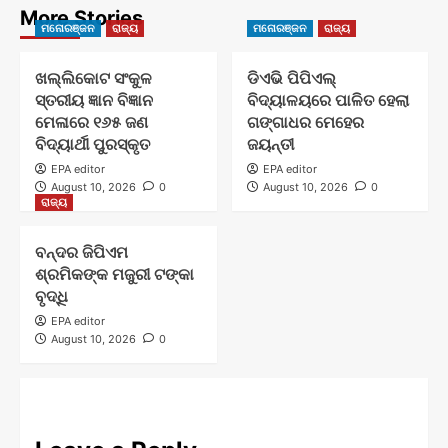
More Stories
ମନୋରଞ୍ଜନ
ରାଜ୍ୟ
ମନୋରଞ୍ଜନ
ରାଜ୍ୟ
ଖଲ୍ଲିକୋଟ ସଂକୁଳ
ଡିଏଭି ପିପିଏଲ୍
ସ୍ତରୀୟ ଜ୍ଞାନ ବିଜ୍ଞାନ
ବିଦ୍ୟାଳୟରେ ପାଳିତ ହେଲା
ମେଳାରେ ୧୬୫ ଜଣ
ଗଙ୍ଗାଧର ମେହେର
ବିଦ୍ୟାର୍ଥୀ ପୁରସ୍କୃତ
ଜୟନ୍ତୀ
EPA editor
EPA editor
August 10, 2026
0
August 10, 2026
0
ରାଜ୍ୟ
ବନ୍ଦର ଜିପିଏମ
ଶ୍ରମିକଙ୍କ ମଜୁରୀ ଟଙ୍କା
ବୃଦ୍ଧି
EPA editor
August 10, 2026
0