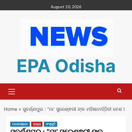
Skip
August 10, 2026
to
content
EPA Odisha
Primary
Menu
Home
»
ସୁବର୍ଣ୍ଣପୁର : “ମା’ ସୁରେଶ୍ଵରୀ ଙ୍କ ମହିଷାମର୍ଦ୍ଦିନୀ ବେଶ l
ମନୋରଞ୍ଜନ
ରାଜ୍ୟ
ସଂସ୍କୃତି
ସୁବର୍ଣ୍ଣପୁର : “ମା’ ସୁରେଶ୍ଵରୀ ଙ୍କ