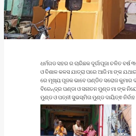
ଧର୍ମଗଡ ସହର ର ଚାରିଛକ ଦୂର୍ଗାପୂଜା ଚଳିତ ବର୍ଷ 
ଓ ବିଶାଳ କଳସ ଯାତ୍ରା ପରେ ଆଜି ମା ଙ୍କ ଯଥାର
ରେ ମୂଖ୍ୟ ପୂଜକ ଭାବେ ପଣ୍ଡିତ ସରୋଜ କୁମାର ଦ
ବିରେନ୍ଦ୍ର ପଣ୍ଡା ଓ ସନାତନ ମୁଣ୍ଡ ମା ଙ୍କ ନିୟ
ମୁଣ୍ଡ ଓ ପତ୍ନୀ ସୁଭସ୍ମିତା ମୁଣ୍ଡ ଦାୟିତ୍ଵ ନିର୍ବାହ