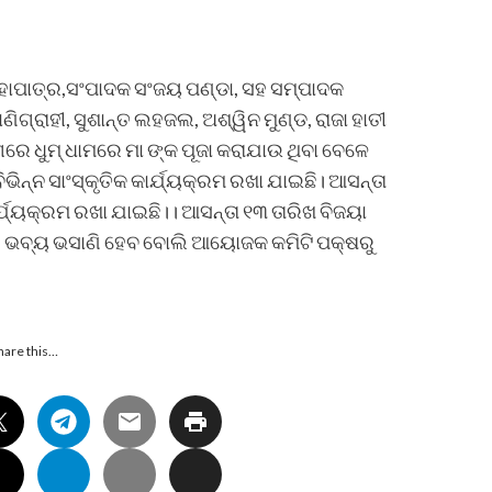
 ମହାପାତ୍ର,ସଂପାଦକ ସଂଜୟ ପଣ୍ଡା, ସହ ସମ୍ପାଦକ
ିଗ୍ରାହୀ, ସୁଶାନ୍ତ ଲହଜଲ, ଅଶ୍ୱିନ ମୁଣ୍ଡ, ରାଜା ହାତୀ
େ ଧୁମ୍ ଧାମରେ ମା ଙ୍କ ପୂଜା କରାଯାଉ ଥିବା ବେଳେ
ିଭିନ୍ନ ସାଂସ୍କୃତିକ କାର୍ଯ୍ୟକ୍ରମ ରଖା ଯାଇଛି। ଆସନ୍ତା
୍ଯ୍ୟକ୍ରମ ରଖା ଯାଇଛି।। ଆସନ୍ତା ୧୩ ତାରିଖ ବିଜୟା
 ଙ୍କର ଭବ୍ୟ ଭସାଣି ହେବ ବୋଲି ଆୟୋଜକ କମିଟି ପକ୍ଷରୁ
hare this…