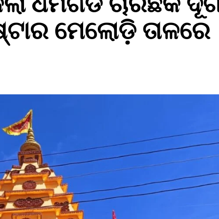
ଲା ଧର୍ମଗଡ ଚାରିଛକ ଦୂର୍ଗ
ଷ୍ଟାର ମେଲୋଡ଼ି ତାଳରେ