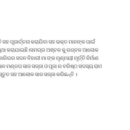
ତି ସହ ପୂଜାର୍ଚ୍ଚନା କରାଯିବା ସହ ଭକ୍ତ ମାନଙ୍କ ପାଇଁ
୍ଥା କରାଯାଇଛି।ସମଗ୍ର ଅଞ୍ଚଳ କୁ ଉଜ୍ବଳ ଆଲୋକ
ାରିଗର ସଦନ ବିହାରୀ ମା ଙ୍କ ମୃଣ୍ମୟୀ ମୂର୍ତ୍ତି ନିର୍ମାଣ
ଧାନ ମଣ୍ଡପ ସାଜ ସଜ୍ଜା ଓ ପୂଜା ର ବରିଷ୍ଠ ସଦସ୍ୟ ରାମ
ତୁତ ସହ ଆଲୋକ ସାଜ ସଜ୍ଜା କରିଛନ୍ତି ।