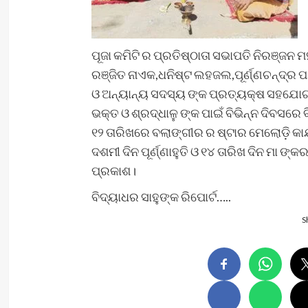
ପୂଜା କମିଟି ର ପ୍ରତିଷ୍ଠାତା ସଭାପତି ନିରଞ୍ଜନ
ରଞ୍ଜିତ ନାଏକ,ଧନିଷ୍ଟ ଲହଜଲ,ପୂର୍ଣ୍ଣଚନ୍ଦ୍ର ପାଣ
ଓ ଅନ୍ୟାନ୍ୟ ସଦସ୍ୟ ଙ୍କ ପ୍ରତ୍ୟକ୍ଷ ସହଯୋଗର
ଭକ୍ତ ଓ ଶ୍ରଦ୍ଧାଳୁ ଙ୍କ ପାଇଁ ବିଭିନ୍ନ ଦିବସରେ ବ
୧୨ ତାରିଖରେ ବଲାଙ୍ଗୀର ର ଷ୍ଟାର ମେଲୋଡ଼ି କାର
ଦଶମୀ ଦିନ ପୂର୍ଣ୍ଣାହୁତି ଓ ୧୪ ତାରିଖ ଦିନ ମା
ପ୍ରକାଶ।
ବିଦ୍ୟାଧର ସାହୁଙ୍କ ରିପୋର୍ଟ…..
S