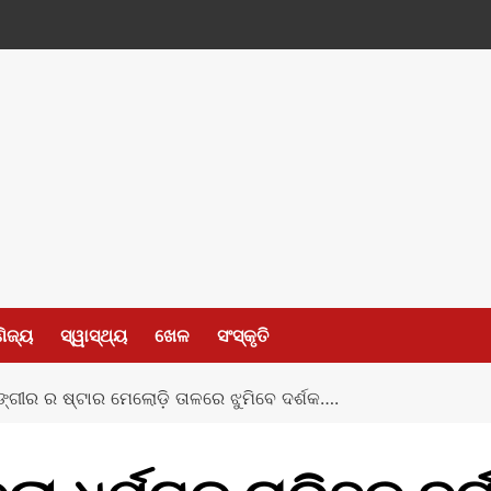
ଣିଜ୍ୟ
ସ୍ୱାସ୍ଥ୍ୟ
ଖେଳ
ସଂସ୍କୃତି
ଲାଙ୍ଗୀର ର ଷ୍ଟାର ମେଲୋଡ଼ି ତାଳରେ ଝୁମିବେ ଦର୍ଶକ….