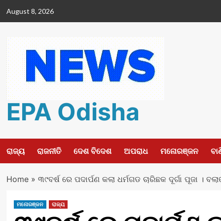
Skip
August 8, 2026
to
content
EPA Odisha
ରାଜ୍ୟ
ରାଜନୀତି
ଦେଶ ବିଦେଶ
ଅପରାଧ
ମନୋରଞ୍ଜନ
ବା
Home
»
୩୯ବର୍ଷ ରେ ପଦାର୍ପଣ କଲା ଧର୍ମଗଡ ଚାରିଛକ ଦୂର୍ଗା ପୂଜା । ବ
ମନୋରଞ୍ଜନ
ରାଜ୍ୟ