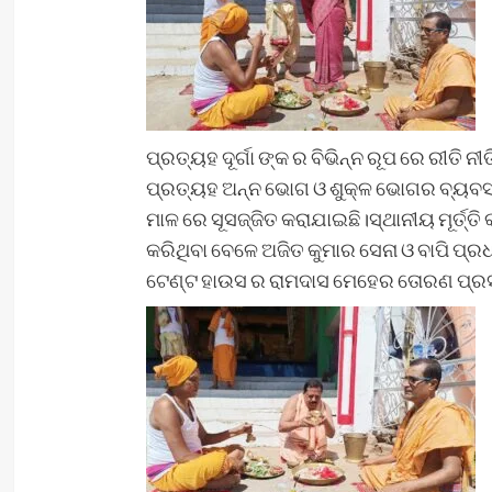
ପ୍ରତ୍ୟହ ଦୂର୍ଗା ଙ୍କ ର ବିଭିନ୍ନ ରୂପ ରେ ରୀତି ନୀ
ପ୍ରତ୍ୟହ ଅନ୍ନ ଭୋଗ ଓ ଶୁକ୍ଳ ଭୋଗର ବ୍ୟବସ
ମାଳ ରେ ସୂସଜ୍ଜିତ କରାଯାଇଛି।ସ୍ଥାନୀୟ ମୂର୍ତ୍ତି କ
କରିଥିବା ବେଳେ ଅଜିତ କୁମାର ସେନା ଓ ବାପି ପ୍ର
ଟେଣ୍ଟ ହାଉସ ର ରାମଦାସ ମେହେର ତୋରଣ ପ୍ରସ୍