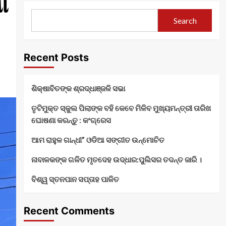
ା
Search
Recent Posts
ଶିକ୍ଷାବିତଙ୍କ ଶ୍ରଦ୍ଧାଞ୍ଜଳି ସଭା
ତୃଟିମୁକ୍ତ ସ୍କୁଲ ପିଲାଙ୍କ ବହି କେବେ ମିଳିବ ମୁଖ୍ୟମନ୍ତ୍ରୀ ତାରିଖ
ଘୋଷଣା କରନ୍ତୁ : କଂଗ୍ରେସ
ଆମ ରାହୁଳ ଗାନ୍ଧୀ” ଓଡିଆ ସଙ୍ଗୀତ ଉନ୍ମୋଚିତ
ନାବାଳକଙ୍କ ଗଳିତ ମୃତଦେହ ଉଦ୍ଧାର:ପୁଲିସର ତଦନ୍ତ ଜାରି ।
ବିଶ୍ୱ ସ୍ତନପାନ ସପ୍ତାହ ପାଳିତ
Recent Comments