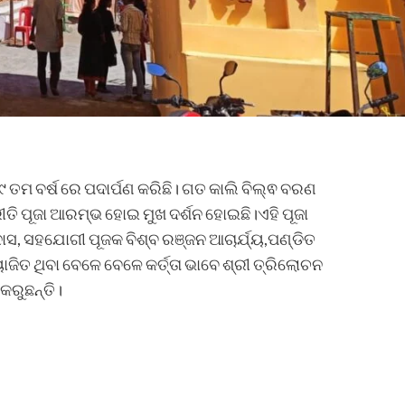
୩୯ ତମ ବର୍ଷ ରେ ପଦାର୍ପଣ କରିଛି। ଗତ କାଲି ବିଲ୍ଵ ବରଣ
ୀତି ପୂଜା ଆରମ୍ଭ ହୋଇ ମୁଖ ଦର୍ଶନ ହୋଇଛି।ଏହି ପୂଜା
ାସ, ସହଯୋଗୀ ପୂଜକ ବିଶ୍ବ ରଞ୍ଜନ ଆଚାର୍ଯ୍ୟ,ପଣ୍ଡିତ
ୋଜିତ ଥିବା ବେଳେ ବେଳେ କର୍ତ୍ତା ଭାବେ ଶ୍ରୀ ତ୍ରିଲୋଚନ
 କରୁଛନ୍ତି।