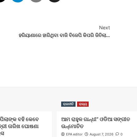
Next
ହରିୟାଣାରେ ହାରିଥିବା ବାଜି ବିଜେପି କିପରି ଜିତିଲା…
ରାଜନୀତି
ରାଜ୍ୟ
ଲ ପିଲାଙ୍କ ବହି କେବେ
ଆମ ରାହୁଳ ଗାନ୍ଧୀ” ଓଡିଆ ସଙ୍ଗୀତ
ତ୍ରୀ ତାରିଖ ଘୋଷଣା
ଉନ୍ମୋଚିତ
େସ
EPA editor
August 7, 2026
0