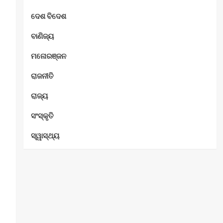
ଦେଶ ବିଦେଶ
ବାଣିଜ୍ୟ
ମନୋରଞ୍ଜନ
ରାଜନୀତି
ରାଜ୍ୟ
ସଂସ୍କୃତି
ସ୍ୱାସ୍ଥ୍ୟ