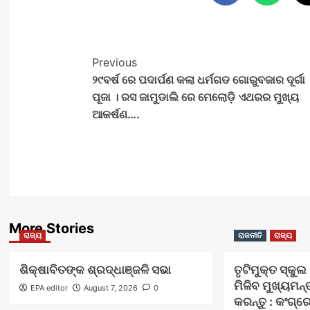
Post
Previous
୨୯ବର୍ଷ ରେ ପଦାର୍ପଣ କଲା ଧର୍ମଗଡ ଗୋରୁବଜାର ଦୂର୍ଗା
Navigation
ପୂଜା । ରସ ଜାମୁଡାଲି ରେ ମେଲୋଡ଼ି ଏଥରର ମୁଖ୍ୟ
ଆକର୍ଷଣ….
More Stories
ରାଜ୍ୟ
ରାଜନୀତି
ରାଜ୍ୟ
ଶିକ୍ଷାବିତଙ୍କ ଶ୍ରଦ୍ଧାଞ୍ଜଳି ସଭା
ତୃଟିମୁକ୍ତ ସ୍କୁ
ମିଳିବ ମୁଖ୍ୟମନ୍
EPA editor
August 7, 2026
0
କରନ୍ତୁ : କଂଗ୍ର