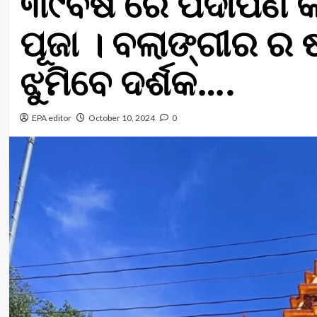
୩୯ବର୍ଷ ରେ ପଦାର୍ପଣ କ
ପୂଜା । ବଲାଙ୍ଗୀର ର 
ଝୁମିବେ ଦର୍ଶକ….
EPA editor
October 10, 2024
0