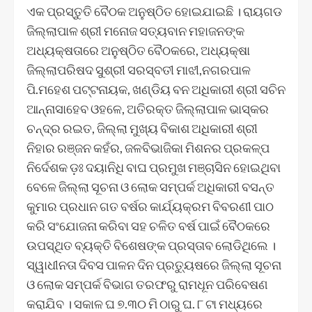
ଏକ ପ୍ରସ୍ତୁତି ବୈଠକ ଅନୁଷ୍ଠିତ ହୋଇଯାଇଛି । ରାୟଗଡ
ଜିଲ୍ଲାପାଳ ଶ୍ରୀ ମନୋଜ ସତ୍ୟବାନ ମହାଜନଙ୍କ
ଅଧ୍ୟକ୍ଷତାରେ ଅନୁଷ୍ଠିତ ବୈଠକରେ, ଅଧ୍ୟକ୍ଷା
ଜିଲ୍ଲାପରିଷଦ ସୁଶ୍ରୀ ସରସ୍ବତୀ ମାଝୀ,ନଗରପାଳ
ପି.ମହେଶ ପଟ୍ଟନାୟକ, ଖଣ୍ଡିୟ ବନ ଅଧିକାରୀ ଶ୍ରୀ ସଚିନ
ଆନ୍ନାସାହେବ ଓହଳେ, ଅତିରକ୍ତ ଜିଲ୍ଲାପାଳ ଭାସ୍କର
ଚନ୍ଦ୍ର ରଇତ, ଜିଲ୍ଲା ମୁଖ୍ୟ ବିକାଶ ଅଧିକାରୀ ଶ୍ରୀ
ନିହାର ରଞ୍ଜନ କହଁର, ଜଳବିଭାଜିକା ମିଶନର ପ୍ରକଳ୍ପ
ନିର୍ଦେଶକ ଡ଼ଃ ଦୟାନିଧି ବାଘ ପ୍ରମୁଖ ମଞ୍ଚାସିନ ହୋଇଥିବା
ବେଳେ ଜିଲ୍ଲା ସୂଚନା ଓ ଲୋକ ସମ୍ପର୍କ ଅଧିକାରୀ ବସନ୍ତ
କୁମାର ପ୍ରଧାନ ଗତ ବର୍ଷର କାର୍ଯ୍ୟକ୍ରମ ବିବରଣୀ ପାଠ
କରି ସଂଯୋଜନା କରିବା ସହ ଚଳିତ ବର୍ଷ ପାଇଁ ବୈଠକରେ
ଉପସ୍ଥିତ ବ୍ୟକ୍ତି ବିଶେଷଙ୍କ ପ୍ରସ୍ତାବ ଲୋଡିଥିଲେ ।
ସ୍ୱାଧୀନତା ଦିବସ ପାଳନ ଦିନ ପ୍ରତ୍ୟୁଷରେ ଜିଲ୍ଲା ସୂଚନା
ଓ ଲୋକ ସମ୍ପର୍କ ବିଭାଗ ତରଫରୁ ରାମଧୂନ ପରିବେଷଣ
କରାଯିବ । ସକାଳ ଘ ୭.୩୦ ମି ଠାରୁ ଘ. ୮ ଟା ମଧ୍ୟରେ