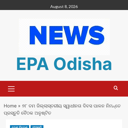
Skip
August 8, 2026
to
content
EPA Odisha
Primary
Menu
Home
»
୭୮ ତମ ଜିଲ୍ଲାସ୍ତରୀୟ ସ୍ୱାଧୀନତା ଦିବସ ପାଳନ ନିମନ୍ତେ
ପ୍ରସ୍ତୁତି ବୈଠକ ଅନୁଷ୍ଟିତ
ଦେଶ ବିଦେଶ
ସଂସ୍କୃତି