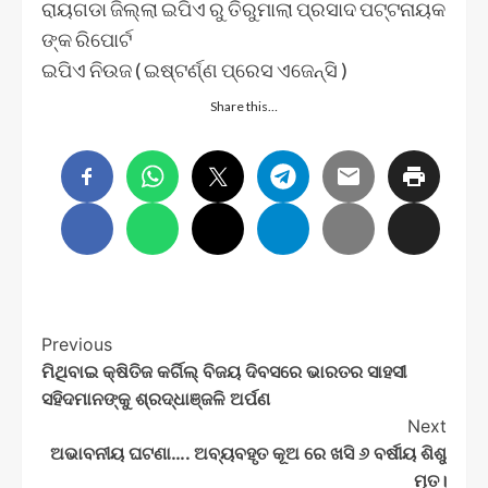
ରାୟଗଡା ଜିଲ୍ଲା ଇପିଏ ରୁ ତିରୁମାଲା ପ୍ରସାଦ ପଟ୍ଟନାୟକ
ଙ୍କ ରିପୋର୍ଟ
ଇପିଏ ନିଉଜ ( ଇଷ୍ଟର୍ଣ୍ଣ ପ୍ରେସ ଏଜେନ୍ସି )
Share this…
Post
Previous
ମିଥିବାଇ କ୍ଷିତିଜ କର୍ଗିଲ୍ ବିଜୟ ଦିବସରେ ଭାରତର ସାହସୀ
Navigation
ସହିଦମାନଙ୍କୁ ଶ୍ରଦ୍ଧାଞ୍ଜଳି ଅର୍ପଣ
Next
ଅଭାବନୀୟ ଘଟଣା…. ଅବ୍ୟବହୃତ କୂଅ ରେ ଖସି ୬ ବର୍ଷୀୟ ଶିଶୁ
ମୃତ।