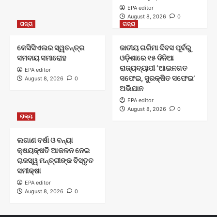
EPA editor
August 8, 2026
0
ରାଜ୍ୟ
ରାଜ୍ୟ
କେସିସିଏଲର ସ୍ୱତନ୍ତ୍ର
ଜାତୀୟ ଗରିମା ଦିବସ ପୂର୍ବରୁ
ସମବାୟ ସମାରୋହ
ଓଡ଼ିଶାରେ ୧୫ ଦିନିଆ
ରାଜ୍ୟବ୍ୟାପୀ ‘ଆଇନଗତ
EPA editor
ସଫେଇ, ସୁରକ୍ଷିତ ସଫେଇ’
August 8, 2026
0
ଅଭିଯାନ
EPA editor
August 8, 2026
0
ରାଜ୍ୟ
ଲଗାଣ ବର୍ଷା ଓ ବନ୍ୟା
କ୍ଷୟକ୍ଷତି ଆକଳନ ନେଇ
ରାଜସ୍ୱ ମନ୍ତ୍ରୀଙ୍କ ବିସ୍ତୃତ
ସମୀକ୍ଷା
EPA editor
August 8, 2026
0