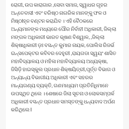
ରୋଗୀ, ଉପ କାରାଗାର ,ସେବା ସମାଜ, ସ୍ୱାଧର ଗୃହର
ଅନ୍ତେବାସୀ ଏବଂ ବରିଷ୍ଠ ନାଗରିକ ମାନଙ୍କୁ ଫଳ ଓ
ମିଷ୍ଠlହ୍ନ ବଣ୍ଟନ କରାଯିବ । ଏହି ବୈଠକରେ
ଅନ୍ୟମାନଙ୍କ ମଧ୍ୟରେ ପୌର ନିର୍ବାହୀ ଅଧିକାରୀ, ଜିଲ୍ଲା
ମଙ୍ଗଳ ଅଧିକାରୀ ଭାରତ ଭୂଷଣ ବିଶ୍ୱାଳ, ,ଜିଲ୍ଲା
ଶିକ୍ଷାଧିକାରୀ ଡ଼ଃ ବସନ୍ତ କୁମାର ନାୟକ, ପୋଲିସ ରିଜର୍ଭ
ଇନ୍ସପେକ୍ଟର କବିବର ଦେହୁରୀ ,ରାୟଗଡା ସ୍ୱୟଂ ଶାସିତ
ମହାବିଦ୍ୟାଳୟ ଓ ମହିଳା ମହାବିଦ୍ୟାଳୟ ଅଧ୍ୟକ୍ଷା,
ଜିସିଡ଼ି ହାଇସ୍କୁଲ ପ୍ରଧାନ ଶିକ୍ଷୟିତ୍ରୀ,ପୂର୍ତ୍ତ ବିଭାଗ ଓ
ଅନ୍ୟାନ୍ୟ ବିଭାଗୀୟ ଅଧିକାରୀ ଏବଂ ସହରର
ମାନ୍ୟଗଣ୍ୟ ବ୍ୟକ୍ତି, ଗଣମାଧ୍ୟମ ପ୍ରତିନିଧିମାନେ
ଉପସ୍ଥିତ ଥିଲେ । ଶେଷରେ ଜିଲା ସୂଚନା ଓ ଲୋକସମ୍ପର୍କ
ଅଧିକାରୀ ବସନ୍ତ ପ୍ରଧାନ ସମସ୍ତଙ୍କୁ ଧନ୍ୟବାଦ ଅର୍ପଣ
କରିଥିଲେ l