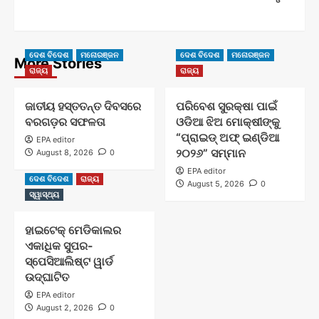
ଦେଶ ବିଦେଶ
ମନୋରଞ୍ଜନ
ଦେଶ ବିଦେଶ
ମନୋରଞ୍ଜନ
More Stories
ରାଜ୍ୟ
ରାଜ୍ୟ
ଜାତୀୟ ହସ୍ତତନ୍ତ ଦିବସରେ
ପରିବେଶ ସୁରକ୍ଷା ପାଇଁ
ବରଗଡ଼ର ସଫଳତା
ଓଡିଆ ଝିଅ ମୋକ୍ଷୀଙ୍କୁ
“ପ୍ରାଇଡ୍ ଅଫ୍ ଇଣ୍ଡିଆ
EPA editor
୨୦୨୬” ସମ୍ମାନ
August 8, 2026
0
EPA editor
ଦେଶ ବିଦେଶ
ରାଜ୍ୟ
August 5, 2026
0
ସ୍ୱାସ୍ଥ୍ୟ
ହାଇଟେକ୍ ମେଡିକାଲର
ଏକାଧିକ ସୁପର-
ସ୍ପେସିଆଲିଷ୍ଟ ୱାର୍ଡ
ଉଦ୍‌ଘାଟିତ
EPA editor
August 2, 2026
0