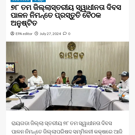
୭୮ ତମ ଜିଲ୍ଲାସ୍ତରୀୟ ସ୍ୱାଧୀନତା ଦିବସ
ପାଳନ ନିମନ୍ତେ ପ୍ରସ୍ତୁତି ବୈଠକ
ଅନୁଷ୍ଟିତ
EPA editor
July 27, 2024
0
ରାୟଗଡା ଜିଲ୍ଲା ସ୍ତରୀୟ ୭୮ ତମ ସ୍ୱାଧୀନତା ଦିବସ
ପାଳନ ନିମନ୍ତେ ଜିଲ୍ଲାପରିଷଦ ସମ୍ମିଳନୀ କକ୍ଷରେ ଆଜି