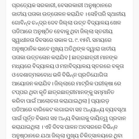
ପ୍ରତ୍ୟେକ ସରକାରୀ, ବେସରକାରୀ ଅନୁଷ୍ଠାନରେ
ଜାତୀୟ ପତାକା ଉତ୍ତୋଳନ କରାଯିବ । ସେହିପରି ସ୍ଥାନୀୟ
ଗୋବିନ୍ଦ ଚନ୍ଦ୍ର ଦେବ ଜିଲ୍ଲା ଉଚ୍ଚ ବିଦ୍ୟାଳୟ ଖେଳ
ପଡିଆରେ ଅନୁଷ୍ଠିତ ହେବାକୁ ଥିବା ଜିଲ୍ଲା ସ୍ତରୀୟ
ସ୍ୱାଧୀନତା ଦିବସରେ ସକାଳ ଘ. ୯. ୧୫ମି. ସମୟରେ
ଅନୁଷ୍ଠାନିକ ଭାବେ ମୁଖ୍ୟ ଅତିଥିଙ୍କ ଦ୍ୱାରା ଜାତୀୟ
ପତାକା ଉତ୍ତଳୋନ କରାଯିବ | ଛାତ୍ରଛାତ୍ରୀ ମାନଙ୍କ
ମଧ୍ୟରେ ବିଦ୍ୟାଳୟ ଓ ମହାବିଦ୍ୟାଳୟ ସ୍ତରରେ ବକୃତା
ଓ ଦେଶାତ୍ମକବୋଧ ଭଳି ବିଭିନ୍ନ ପ୍ରତିଯୋଗିତା
ଆୟୋଜନ କରାଯିବ। ଜିଲ୍ଲାରେ ମାଟ୍ରିକ ପରୀକ୍ଷା ରେ
ଟପ୍ପର ଥିବା କୃତି ଛାତ୍ରଛାତ୍ରୀମାନଙ୍କୁ ସମ୍ମାନିତ
କରିବା ପାଇଁ ଆଲୋଚନା କରାଯାଇଥିଲା | ପ୍ୟାରଡ଼
ପଡିଆରେ ବାରିକେଟ ଲଗାଇବା ସହ ଅନ୍ୟାନ୍ୟ ବ୍ୟବସ୍ଥା
ପାଇଁ ପୂର୍ତ୍ତ ବିଭାଗ ସହ ଅନ୍ୟ ବିଭାଗକୁ ଦାୟିତ୍ୱ ପ୍ରଦାନ
କରାଯାଇଥିଲା । ଏହି ଦିବସ ପାଳନ ଅବସରରେ ବିଭିନ୍ନ
ଅନୁଷ୍ଠାନରେ ଯଥା ଜିଲ୍ଲା ମୁଖ୍ୟ ଚିକିତ୍ସାଳୟରେ ଥିବା