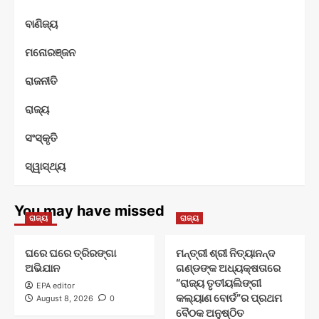
ବାଣିଜ୍ୟ
ମନୋରଞ୍ଜନ
ରାଜନୀତି
ରାଜ୍ୟ
ସଂସ୍କୃତି
ସ୍ୱାସ୍ଥ୍ୟ
You may have missed
ରାଜ୍ୟ
ରାଜ୍ୟ
ଘରେ ଘରେ ତ୍ରିରଙ୍ଗା
ମନ୍ତ୍ରୀ ଶ୍ରୀ ନିତ୍ୟାନନ୍ଦ
ଅଭିଯାନ
ଗଣ୍ଡଙ୍କ ଅଧ୍ୟକ୍ଷତାରେ
“ରାଜ୍ୟ ତୃତୀୟଲିଙ୍ଗୀ
EPA editor
କଲ୍ୟାଣ ବୋର୍ଡ”ର ପ୍ରଥମ
August 8, 2026
0
ବୈଠକ ଅନୁଷ୍ଠିତ