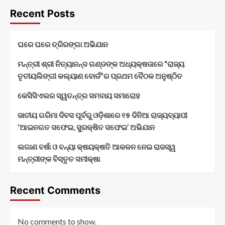
Recent Posts
ଘରେ ଘରେ ତ୍ରିରଙ୍ଗା ଅଭିଯାନ
ମନ୍ତ୍ରୀ ଶ୍ରୀ ନିତ୍ୟାନନ୍ଦ ଗଣ୍ଡଙ୍କ ଅଧ୍ୟକ୍ଷତାରେ “ରାଜ୍ୟ
ତୃତୀୟଲିଙ୍ଗୀ କଲ୍ୟାଣ ବୋର୍ଡ”ର ପ୍ରଥମ ବୈଠକ ଅନୁଷ୍ଠିତ
କେସିସିଏଲର ସ୍ୱତନ୍ତ୍ର ସମବାୟ ସମାରୋହ
ଜାତୀୟ ଗରିମା ଦିବସ ପୂର୍ବରୁ ଓଡ଼ିଶାରେ ୧୫ ଦିନିଆ ରାଜ୍ୟବ୍ୟାପୀ
‘ଆଇନଗତ ସଫେଇ, ସୁରକ୍ଷିତ ସଫେଇ’ ଅଭିଯାନ
ଲଗାଣ ବର୍ଷା ଓ ବନ୍ୟା କ୍ଷୟକ୍ଷତି ଆକଳନ ନେଇ ରାଜସ୍ୱ
ମନ୍ତ୍ରୀଙ୍କ ବିସ୍ତୃତ ସମୀକ୍ଷା
Recent Comments
No comments to show.